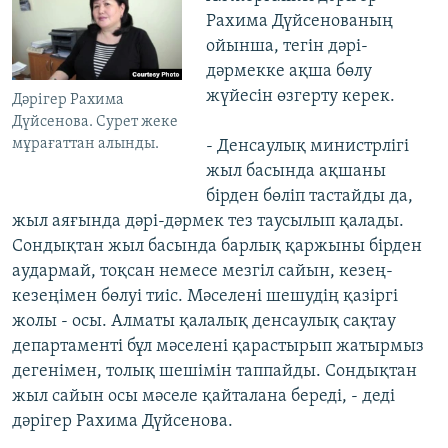
Рахима Дүйсенованың
ойынша, тегін дәрі-
дәрмекке ақша бөлу
жүйесін өзгерту керек.
Дәрігер Рахима
Дүйсенова. Сурет жеке
мұрағаттан алынды.
- Денсаулық министрлігі
жыл басында ақшаны
бірден бөліп тастайды да,
жыл аяғында дәрі-дәрмек тез таусылып қалады.
Сондықтан жыл басында барлық қаржыны бірден
аудармай, тоқсан немесе мезгіл сайын, кезең-
кезеңімен бөлуі тиіс. Мәселені шешудің қазіргі
жолы - осы. Алматы қалалық денсаулық сақтау
департаменті бұл мәселені қарастырып жатырмыз
дегенімен, толық шешімін таппайды. Сондықтан
жыл сайын осы мәселе қайталана береді, - деді
дәрігер Рахима Дүйсенова.