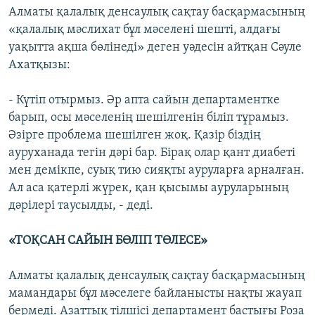
Алматы қалалық денсаулық сақтау басқармасының
«қалалық мәслихат бұл мәселені шешті, алдағы
уақытта ақша бөлінеді» деген уәдесін айтқан Сәуле
Ахатқызы:
- Күтіп отырмыз. Әр апта сайын департаментке
барып, осы мәселенің шешілгенін біліп тұрамыз.
Әзірге проблема шешілген жоқ. Қазір біздің
ауруханада тегін дәрі бар. Бірақ олар қант диабеті
мен демікпе, суық тию сияқты ауруларға арналған.
Ал аса қатерлі жүрек, қан қысымы ауруларының
дәрілері таусылды, - деді.
«ТОҚСАН САЙЫН БӨЛІП ТӨЛЕСЕ»
Алматы қалалық денсаулық сақтау басқармасының
мамандары бұл мәселеге байланысты нақты жауап
бермеді. Азаттық тілшісі департамент бастығы Роза