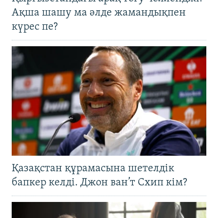
Ақша шашу ма әлде жамандықпен
күрес пе?
Қазақстан құрамасына шетелдік
бапкер келді. Джон ван’т Схип кім?