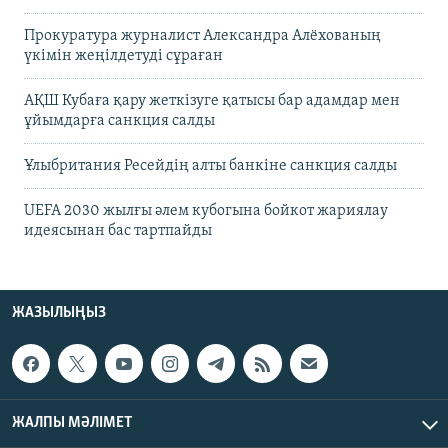
Прокуратура журналист Александра Алёхованың
үкімін жеңілдетуді сұраған
АҚШ Кубаға қару жеткізуге қатысы бар адамдар мен
ұйымдарға санкция салды
Ұлыбритания Ресейдің алты банкіне санкция салды
UEFA 2030 жылғы әлем кубогына бойкот жариялау
идеясынан бас тартпайды
ЖАЗЫЛЫҢЫЗ
ЖАЛПЫ МӘЛІМЕТ