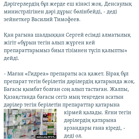
Дәрігерлердің бұл жерде еш кінәсі жоқ. Денсаулық
министрлігінен дәрі дұрыс бөлінбейді, - деді
зейнеткер Василий Тимофеев.
Қан рагына шалдыққан Сергей есімді алматылық
жігіт «бұрын тегін алып жүрген кей
препараттарымыз биыл тізімнен түсіп қалыпты»
дейді.
- Маған «Гидреа» препараты аса қажет. Бірақ бұл
препарат тегін берілетін дәрілердің қатарында жоқ.
Бағасы қымбат болған соң алып тастаған. Жалпы,
Қазақстанда бағасы сегіз мың теңгеден асатын
дәрілер тегін берілетін препараттар қатарына
кірмей
қалады. Яғни тегін
дәрілердің қатарына
арзандары ғана кіреді, -
деді ол.