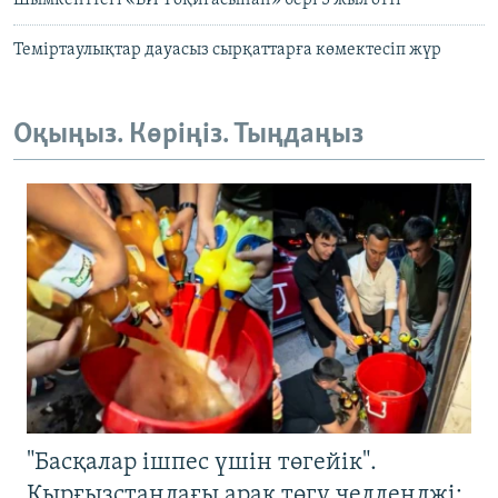
Шымкенттегі «ВИЧ оқиғасынан» бері 5 жыл өтті
Теміртаулықтар дауасыз сырқаттарға көмектесіп жүр
Оқыңыз. Көріңіз. Тыңдаңыз
"Басқалар ішпес үшін төгейік".
Қырғызстандағы арақ төгу челленджі: