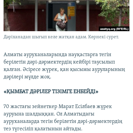
ЖАЗЫЛЫҢЫЗ
Басқа тілдерде
Дәріханадан шығып келе жатқан адам. Көрнекі сурет.
Алматы ауруханаларында науқастарға тегін
берілетін дәрі-дәрмектердің кейбірі таусылып
қалған. Әсіресе жүрек, қан қысымы ауруларының
дәрілері мүлде жоқ.
«ҚЫМБАТ ДӘРІЛЕР ТІЗІМГЕ ЕНБЕЙДІ»
70 жастағы зейнеткер Марат Есілбаев жүрек
ауруына шалдыққан. Ол Алматыдағы
ауруханаларда тегін берілетін дәрі-дәрмектердің
тез түгесіліп қалатынын айтады.