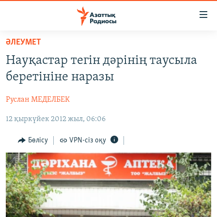
Accessibility
links
Skip
ӘЛЕУМЕТ
to
ЖАҢАЛЫҚТАР
Науқастар тегін дәрінің таусыла
main
САЯСАТ
content
беретініне наразы
AZATTYQTV
Skip
to
Руслан МЕДЕЛБЕК
ҚАҢТАР ОҚИҒАСЫ
main
12 қыркүйек 2012 жыл, 06:06
АДАМ ҚҰҚЫҚТАРЫ
Navigation
Skip
ӘЛЕУМЕТ
Бөлісу
VPN-сіз оқу
to
ӘЛЕМ
Search
АРНАЙЫ ЖОБАЛАР
Русский