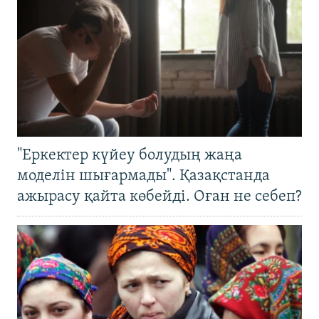
"Еркектер күйеу болудың жаңа
моделін шығармады". Қазақстанда
ажырасу қайта көбейді. Оған не себеп?