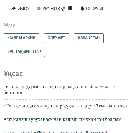
Бөлісу
VPN-сіз оқу
Follow us
Айдар
ЖАЛПЫ АРХИВ
ӘЛЕУМЕТ
ҚАЗАҚСТАН
БАС ТАҚЫРЫПТАР
Ұқсас
Тегін дәрі-дәрмек сырқаттардың бәріне бірдей жете
бермейді
«Қазақстанда емделушілер құқығын қорғайтын заң жоқ»
Астананың ауруханасынан қашып шыққандай болдым