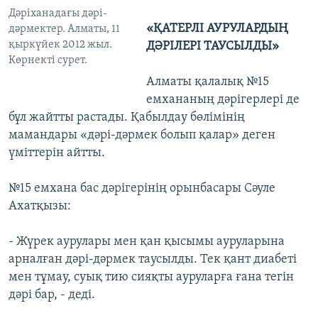
Дәріханадағы дәрі-
«ҚАТЕРЛІ АУРУЛАРДЫҢ
дәрмектер. Алматы, 11
қыркүйек 2012 жыл.
ДӘРІЛЕРІ ТАУСЫЛДЫ»
Көрнекті сурет.
Алматы қалалық №15
емхананың дәрігерлері де
бұл жайтты растады. Қабылдау бөлімінің
мамандары «дәрі-дәрмек болып қалар» деген
үміттерін айтты.
№15 емхана бас дәрігерінің орынбасары Сәуле
Ахатқызы:
- Жүрек аурулары мен қан қысымы ауруларына
арналған дәрі-дәрмек таусылды. Тек қант диабеті
мен тұмау, суық тию сияқты ауруларға ғана тегін
дәрі бар, - деді.