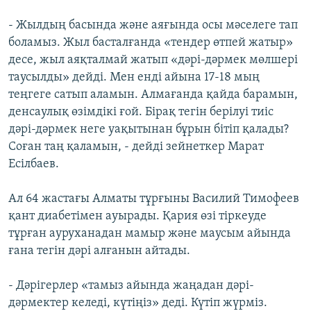
- Жылдың басында және аяғында осы мәселеге тап
боламыз. Жыл басталғанда «тендер өтпей жатыр»
десе, жыл аяқталмай жатып «дәрі-дәрмек мөлшері
таусылды» дейді. Мен енді айына 17-18 мың
теңгеге сатып аламын. Алмағанда қайда барамын,
денсаулық өзімдікі ғой. Бірақ тегін берілуі тиіс
дәрі-дәрмек неге уақытынан бұрын бітіп қалады?
Соған таң қаламын, - дейді зейнеткер Марат
Есілбаев.
Ал 64 жастағы Алматы тұрғыны Василий Тимофеев
қант диабетімен ауырады. Қария өзі тіркеуде
тұрған ауруханадан мамыр және маусым айында
ғана тегін дәрі алғанын айтады.
- Дәрігерлер «тамыз айында жаңадан дәрі-
дәрмектер келеді, күтіңіз» деді. Күтіп жүрміз.