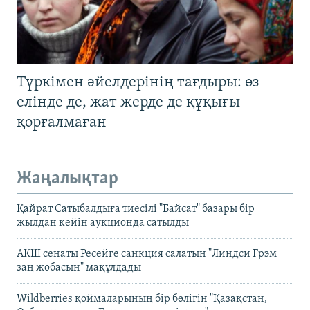
Түркімен әйелдерінің тағдыры: өз
елінде де, жат жерде де құқығы
қорғалмаған
Жаңалықтар
Қайрат Сатыбалдыға тиесілі "Байсат" базары бір
жылдан кейін аукционда сатылды
АҚШ сенаты Ресейге санкция салатын "Линдси Грэм
заң жобасын" мақұлдады
Wildberries қоймаларының бір бөлігін "Қазақстан,