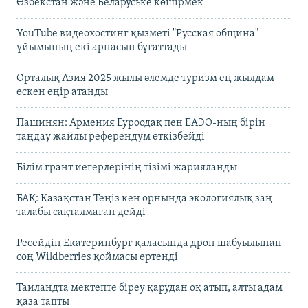
Өзбекстан және Беларуське көшірмек"
YouTube видеохостинг қызметі "Русская община"
ұйымының екі арнасын бұғаттады
Орталық Азия 2025 жылы әлемде туризм ең жылдам
өскен өңір атанды
Пашинян: Армения Еуроодақ пен ЕАЭО-ның бірін
таңдау жайлы референдум өткізбейді
Білім грант иегерлерінің тізімі жарияланды
БАҚ: Қазақстан Теңіз кен орнында экологиялық заң
талабы сақталмаған дейді
Ресейдің Екатеринбург қаласында дрон шабуылынан
соң Wildberries қоймасы өртенді
Таиландта мектепте біреу қарудан оқ атып, алты адам
қаза тапты