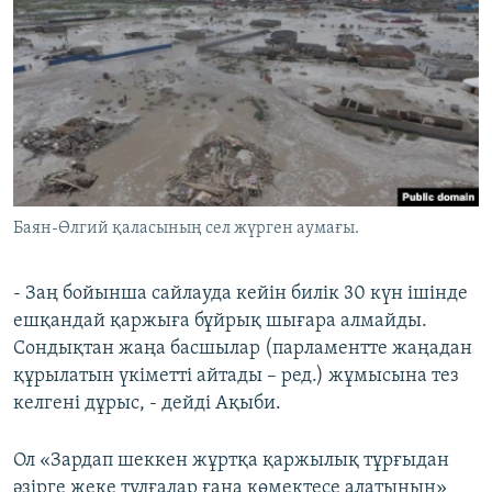
Баян-Өлгий қаласының сел жүрген аумағы.
- Заң бойынша сайлауда кейін билік 30 күн ішінде
ешқандай қаржыға бұйрық шығара алмайды.
Сондықтан жаңа басшылар (парламентте жаңадан
құрылатын үкіметті айтады – ред.) жұмысына тез
келгені дұрыс, - дейді Ақыби.
Ол «Зардап шеккен жұртқа қаржылық тұрғыдан
әзірге жеке тұлғалар ғана көмектесе алатынын»