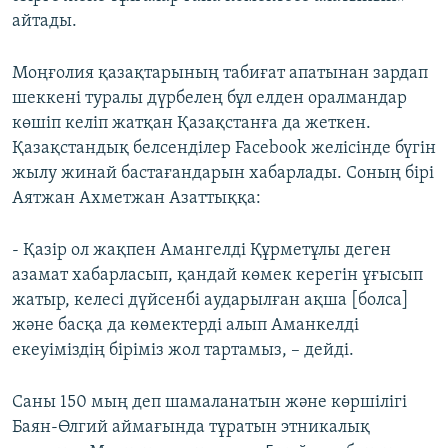
айтады.
Моңғолия қазақтарының табиғат апатынан зардап
шеккені туралы дүрбелең бұл елден оралмандар
көшіп келіп жатқан Қазақстанға да жеткен.
Қазақстандық белсенділер Facebook желісінде бүгін
жылу жинай бастағандарын хабарлады. Соның бірі
Аятжан Ахметжан Азаттыққа:
- Қазір ол жақпен Амангелді Құрметұлы деген
азамат хабарласып, қандай көмек керегін ұғысып
жатыр, келесі дүйсенбі аударылған ақша [болса]
және басқа да көмектерді алып Аманкелді
екеуіміздің біріміз жол тартамыз, – дейді.
Саны 150 мың деп шамаланатын және көршілігі
Баян-Өлгий аймағында тұратын этникалық