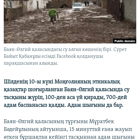
ЖАЗЫЛЫҢЫЗ
Басқа тілдерде
Баян-Өлгий қаласындағы су алған көшенің бірі. Сурет
Байыт Қабанұлы есімді Facebook қолданушы
парақшасынан алынды.
Шілденің 10-ы күні Моңғолияның этникалық
қазақтар шоғырланған Баян-Өлгий қаласында су
тасқыны жүріп, 100-ден аса үй қирады, 700-дей
адам баспанасыз қалды. Адам шығыны да бар.
Баян-Өлгий қаласының тұрғыны Мұратбек
Бәдейұлының айтуынша, 15 минуттай ғана жауып
өткен бұршақтан кейінгі тасқыннан адам шығыны