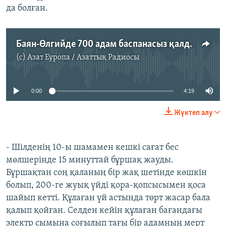
да болған.
Баян-Өлгийде 700 адам баспанасыз қалды
(c)
Азат Еуропа / Азаттық Радиосы
No media source currently available
0:00
4:19
Жүктеп алу
- Шілденің 10-ы шамамен кешкі сағат бес
мөлшерінде 15 минуттай бұршақ жауды.
Бұршақтан соң қаланың бір жақ шетінде көшкін
болып, 200-ге жуық үйді қора-қопсысымен қоса
шайып кетті. Құлаған үй астында төрт жасар бала
қалып қойған. Селден кейін құлаған бағандағы
электр сымына соғылып тағы бір адамның мерт