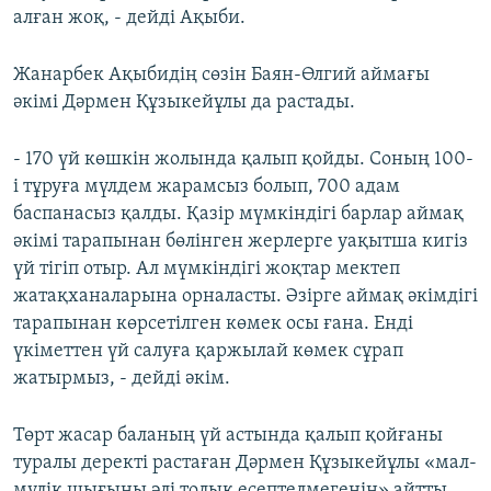
алған жоқ, - дейді Ақыби.
Жанарбек Ақыбидің сөзін Баян-Өлгий аймағы
әкімі Дәрмен Құзыкейұлы да растады.
- 170 үй көшкін жолында қалып қойды. Соның 100-
і тұруға мүлдем жарамсыз болып, 700 адам
баспанасыз қалды. Қазір мүмкіндігі барлар аймақ
әкімі тарапынан бөлінген жерлерге уақытша кигіз
үй тігіп отыр. Ал мүмкіндігі жоқтар мектеп
жатақханаларына орналасты. Әзірге аймақ әкімдігі
тарапынан көрсетілген көмек осы ғана. Енді
үкіметтен үй салуға қаржылай көмек сұрап
жатырмыз, - дейді әкім.
Төрт жасар баланың үй астында қалып қойғаны
туралы деректі растаған Дәрмен Құзыкейұлы «мал-
мүлік шығыны әлі толық есептелмегенін» айтты.