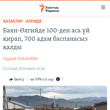
Accessibility
links
Skip
ҚАЗАҚТАР - ӘЛЕМДЕ
to
ЖАҢАЛЫҚТАР
Баян-Өлгийде 100-ден аса үй
main
САЯСАТ
content
қирап, 700 адам баспанасыз
AZATTYQTV
Skip
қалды
to
ҚАҢТАР ОҚИҒАСЫ
main
Нұртай ЛАХАНҰЛЫ
АДАМ ҚҰҚЫҚТАРЫ
Navigation
Skip
12 шілде 2016 жыл, 14:26
ӘЛЕУМЕТ
to
ӘЛЕМ
Бөлісу
VPN-сіз оқу
Search
АРНАЙЫ ЖОБАЛАР
Русский