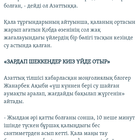
болған, - дейді ол Азаттыққа.
Қала тұрғындарының айтуынша, қаланың ортасын
жарып ағатын Қобда өзенінің сол жақ
жағалауындағы үйлердің бір бөлігі тасқын кезінде
су астында қалған.
«​ЗАРДАП ШЕККЕНДЕР КИІЗ ҮЙДЕ ОТЫР»​
Азаттық тілшісі хабарласқан моңғолиялық блогер
Жанарбек Ақыби «үш күннен бері су шайған
аумақты аралап, жағдайды бақылап жүргенін»
айтады.
- Жылдам әрі қатты болғаны сонша, 10 неше минут
ішінде түскен бұршақ қалыңдығы бес
сантиметрден асып кетті. Қала маңы тау