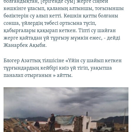
болғандықтан, [ерігенде суы] жерге сіңбей
көшкінге ұласып, қаланың алтыншы, тоғызыншы
бөліктерін су алып кетті. Көшкін қатты болғаны
сонша, үйлердің төбесі ортасына түсіп,
қабырғалары қақырап кеткен. Тіпті су шайған
жерге қайтадан үй тұрғызу мүмкін емес, - дейді
Жанарбек Ақыби.
Блогер Азаттық тілшісіне «Үйін су шайып кеткен
тұрғындардың кейбірі киіз үй тігіп, уақытша
паналап отырғанын » айтты.