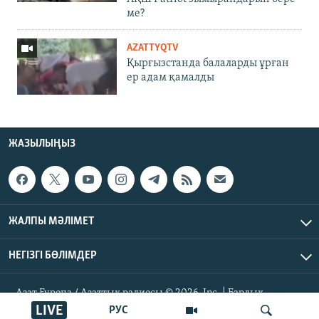
ме?
AZATTYQTV
Қырғызстанда балаларды ұрған
ер адам қамалды
ЖАЗЫЛЫҢЫЗ
ЖАЛПЫ МӘЛІМЕТ
НЕГІЗГІ БӨЛІМДЕР
Азат Еуропа / Азаттық радиосы © 2026, Inc. | Барлық
құқықтары қорғалған
LIVE
РУС