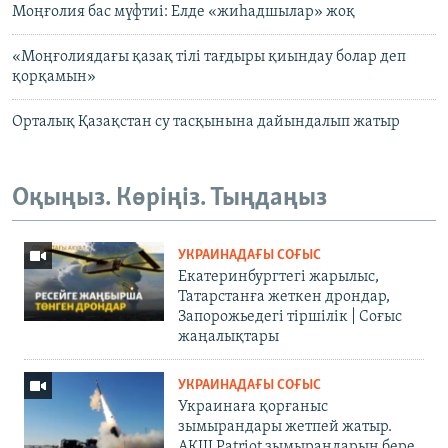
Моңғолия бас мүфтиі: Елде «жиһадшылар» жоқ
«Моңғолиядағы қазақ тілі тағдыры қиындау болар деп
қорқамын»
Орталық Қазақстан су тасқынына дайындалып жатыр
Оқыңыз. Көріңіз. Тыңдаңыз
УКРАИНАДАҒЫ СОҒЫС
Екатеринбургтегі жарылыс,
Татарстанға жеткен дрондар,
Запорожьедегі тіршілік | Cоғыс
жаңалықтары
УКРАИНАДАҒЫ СОҒЫС
Украинаға қорғаныс
зымырандары жетпей жатыр.
АҚШ Patriot зымырандарын бере