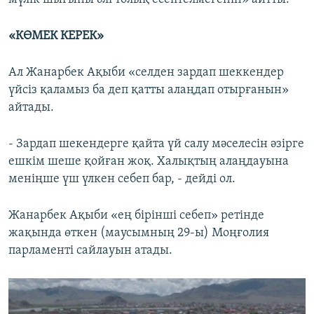
«КӨМЕК КЕРЕК»
Ал Жанарбек Ақыби «селден зардап шеккендер
үйсіз қаламыз ба деп қатты алаңдап отырғанын»
айтады.
- Зардап шекендерге қайта үй салу мәселесін әзірге
ешкім шеше қойған жоқ. Халықтың алаңдауына
меніңше үш үлкен себеп бар, - дейді ол.
Жанарбек Ақыби «ең бірінші себеп» ретінде
жақында өткен (маусымның 29-ы) Моңғолия
парламенті сайлауын атады.