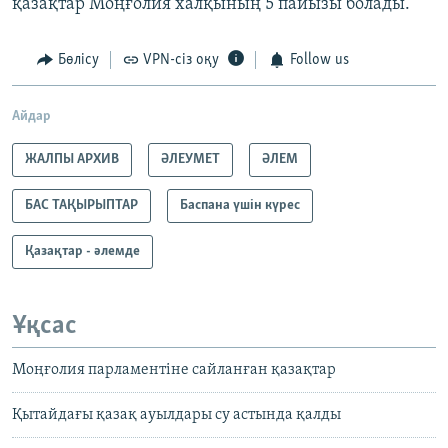
қазақтар Моңғолия халқының 5 пайызы болады.
Бөлісу
VPN-сіз оқу
Follow us
Айдар
ЖАЛПЫ АРХИВ
ӘЛЕУМЕТ
ӘЛЕМ
БАС ТАҚЫРЫПТАР
Баспана үшін күрес
Қазақтар - әлемде
Ұқсас
Моңғолия парламентіне сайланған қазақтар
Қытайдағы қазақ ауылдары су астында қалды