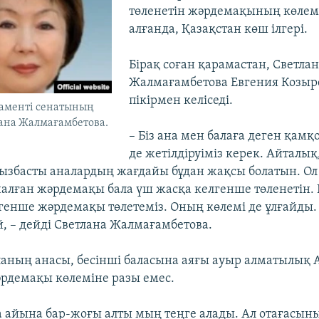
төленетін жәрдемақының көлем
алғанда, Қазақстан көш ілгері.
Бірақ соған қарамастан, Светлан
Жалмағамбетова Евгения Козыр
пікірмен келіседі.
ламенті сенатының
ана Жалмағамбетова.
– Біз ана мен балаға деген қамқ
де жетілдіруіміз керек. Айталық
ғызбасты аналардың жағдайы бұдан жақсы болатын. Ол
алған жәрдемақы бала үш жасқа келгенше төленетін. Қ
лгенше жәрдемақы төлетеміз. Оның көлемі де ұлғайды. 
, – дейді Светлана Жалмағамбетова.
аланың анасы, бесінші баласына аяғы ауыр алматылық 
әрдемақы көлеміне разы емес.
ға айына бар-жоғы алты мың теңге алады. Ал отағасын