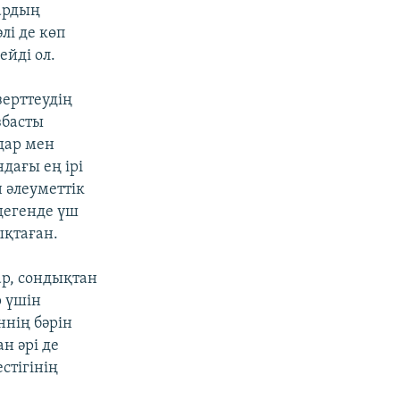
лардың
лі де көп
ейді ол.
зерттеудің
басты
дар мен
ндағы ең ірі
 әлеуметтік
дегенде үш
ықтаған.
ар, сондықтан
р үшін
ннің бәрін
н әрі де
стігінің