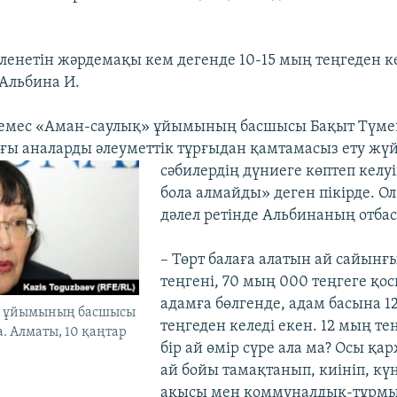
.
төленетін жәрдемақы кем дегенде 10-15 мың теңгеден 
 Альбина И.
 емес «Аман-саулық» ұйымының басшысы Бақыт Түме
ғы аналарды әлеуметтік тұрғыдан қамтамасыз ету жүй
сәбилердің дүниеге көптеп келуі
бола алмайды» деген пікірде. Ол 
дәлел ретінде Альбинаның отба
– Төрт балаға алатын ай сайынғ
теңгені, 70 мың 000 теңгеге қо
адамға бөлгенде, адам басына 1
» ұйымының басшысы
теңгеден келеді екен. 12 мың те
. Алматы, 10 қаңтар
бір ай өмір сүре ала ма? Осы қа
ай бойы тамақтанып, киініп, күн
ақысы мен коммуналдық-тұрм