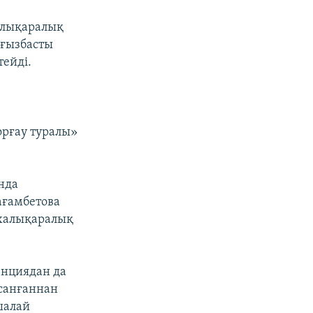
алықаралық
лғызбасты
ейді.
орғау туралы»
нда
ағамбетова
 халықаралық
енциядан да
осанғаннан
шалай