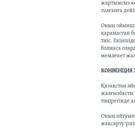
жартымсыз кө
толғанға дейі
Оның ойынша
қарамастан б
тиіс. Екінші
болмаса олар
мемлекет жал
КОНВЕНЦИЯ 
Қазақстан әй
жалғызбасты 
төңірегінде 
Оның айтуынш
жақсарту үші