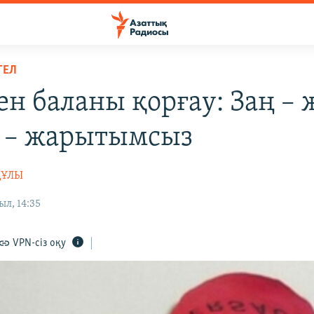
ТЕЛ
ен баланы қорғау: Заң – 
 – жарытымсыз
ҚҰЛЫ
ыл, 14:35
VPN-сіз оқу