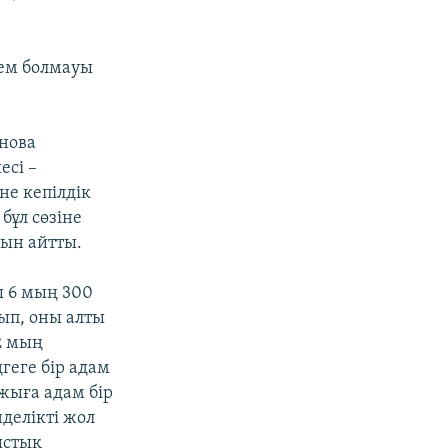
кем болмауы
нова
есі –
не кепілдік
бұл сөзіне
сын айтты.
ы 6 мың 300
сып, оны алты
2 мың
ңгеге бір адам
ржыға адам бір
делікті жол
ыстық