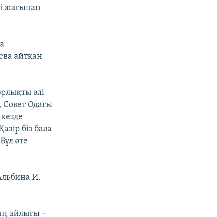
і жағынан
а
ева айтқан
орлықты әлі
, Совет Одағы
 кезде
азір біз бала
Бұл өте
Альбина И.
ың айлығы –