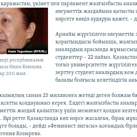
ан қарамастан, үкімет пен парламент жалғызбасты ана
әлеуметтік жағдайына қатысты ә
нәрсеге көңіл аударуы қажет, – д
Арнайы жүргізілген әлеуметтік 
қорытындысы бойынша, жалғыз
аналардың арасында жұмыссыз
студенттер – 22 пайыз. Қазақста
дері республикалық
тоғыз университетте жүргізілген
шысы Нина Каюпова.
зерттеу студент аналардың кем 
ар 2011 жыл.
балалы болғысы келетіндігін ан
халықтың санын 25 миллионға жетеді деген болжам б
ақсатты қолдауымыз керек. Елдегі жалғызбасты анала
меттік жағдай қалыптасу үшін мемлекет қолдан келге
 Бұл ретте Қазақстанда көп нәрсе жасалған, бірақ мұна
уге болады, - дейді «Феминист лигасы» қоғамдық бірле
вгения Козырева.