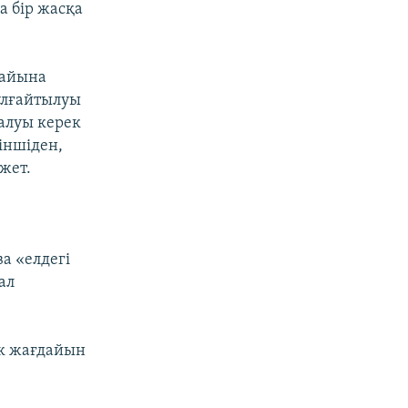
 бір жасқа
дайына
ұлғайтылуы
алуы керек
іншіден,
жет.
а «елдегі
ал
ік жағдайын