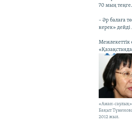
70 мың теңге
– Әр балаға 
керек» дейді
Мемлекеттік
«Қазақстанда
«Аман-саулық
Бақыт Түменова
2012 жыл.