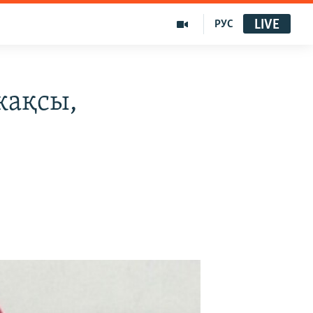
LIVE
РУС
жақсы,