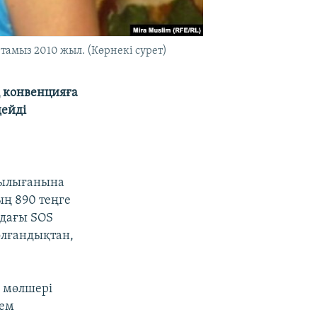
тамыз 2010 жыл. (Көрнекі сурет)
 конвенцияға
дейді
ырылығанына
ың 890 теңге
ыдағы SOS
олғандықтан,
ң мөлшері
дем