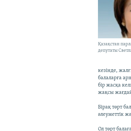
Қазақстан пар
депутаты Светл
кезінде, жал
балаларға арн
бір жасқа ке
жақсы жағдай
Бірақ төрт б
әлеуметтік ж
Ол төрт бала