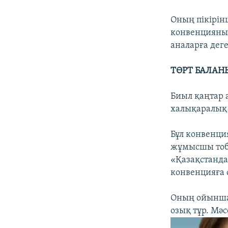
Оның пікірін
конвенцияны 
аналарға дег
ТӨРТ БАЛАН
Биыл қаңтар 
халықаралық
Бұл конвенци
жұмысшы тобы
«Қазақстанда
конвенцияға с
Оның ойынша,
озық тұр. Мә