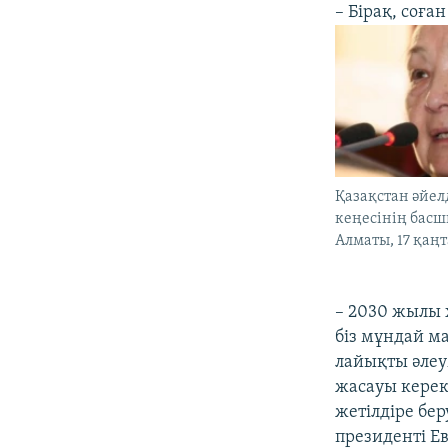
– Бірақ, соғ
Қазақстан әйел
кеңесінің бас
Алматы, 17 қаңт
– 2030 жылы 
біз мұндай м
лайықты әлеу
жасауы керек.
жетілдіре бер
президенті Е