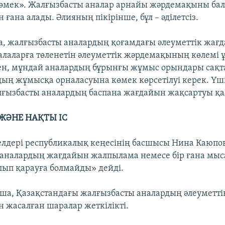
мек». Жалғызбасты аналар арнайы жәрдемақыны бала
н ғана алады. Әлияның пікірінше, бұл – әділетсіз.
, жалғызбасты аналардың қоғамдағы әлеуметтік жағ
алаларға төленетін әлеуметтік жәрдемақының көлемі 
ден, мұндай аналардың бұрынғы жұмыс орындары сақт
дың жұмысқа орналасуына көмек көрсетілуі керек. Үш
ғызбасты аналардың баспана жағдайын жақсартуы қа
ЖӘНЕ НАҚТЫ ІС
елдері республикалық кеңесінің басшысы Нина Каюпов
аналардың жағдайын жалпылама немесе бір ғана мыс
алып қарауға болмайды» дейді.
а, Қазақстандағы жалғызбасты аналардың әлеуметт
н жасалған шаралар жеткілікті.