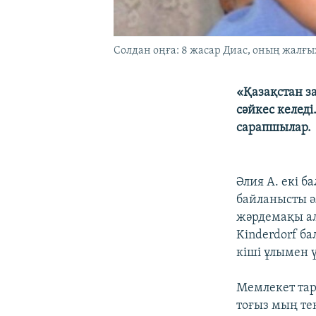
Солдан оңға: 8 жасар Диас, оның жалғы
«Қазақстан з
сәйкес келеді
сарапшылар.
Әлия А. екі 
байланысты ә
жәрдемақы ал
Kinderdorf б
кіші ұлымен ү
Мемлекет тар
тоғыз мың те