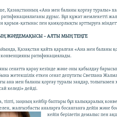
ше, Қазақстанның «Ана мен баланы қорғау туралы» х
ратификациялағаны дұрыс. Бұл құжат мемлекетті жа
ен қарым-қатынас пен қамқорлықты арттыруға міндетт
ЫҢ ЖӘРДЕМАҚЫСЫ – АЛТЫ МЫҢ ТЕҢГЕ
айында, Қазақстан қайта қаралған «Ана мен баланы қ
 конвенцияны ратификациялады.
яны сенатта қарау кезінде және оны қабылдау барысы
на жетекшілік еткен сенат депутаты Светлана Жалм
ғы ана мен баланы қорғау туралы заңдар, толығымен
ай келеді» дейді.
 тіпті, заңның кейбір баптары бұл халықаралық конв
селен, жалғызбасты аналарға босанғанға дейін және б
кейін берілетін демалыс пен ақ