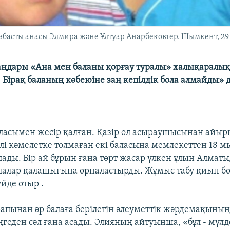
збасты анасы Элмира және Ұлтуар Анарбековтер. Шымкент, 29 
аңдары «Ана мен баланы қорғау туралы» халықаралық
. Бірақ баланың көбеюіне заң кепілдік бола алмайды» 
баласымен жесір қалған. Қазір ол асыраушысынан ай
лі кәмелетке толмаған екі баласына мемлекеттен 18 м
ады. Бір ай бұрын ғана төрт жасар үлкен ұлын Алмат
алалар қалашығына орналастырды. Жұмыс табу қиын б
йде отыр .
апынан әр балаға берілетін әлеуметтік жәрдемақыны
ңгеден сәл ғана асады. Әлияның айтуынша, «бұл - мүл