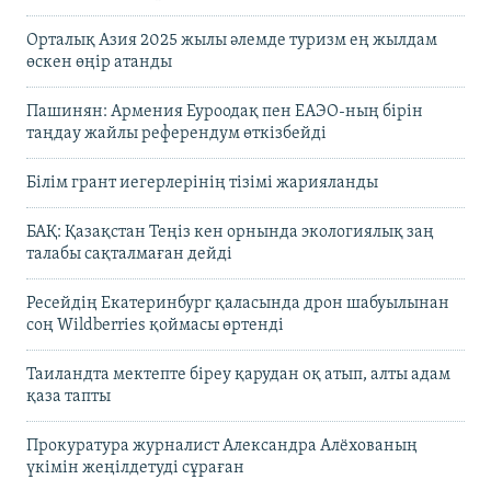
Орталық Азия 2025 жылы әлемде туризм ең жылдам
өскен өңір атанды
Пашинян: Армения Еуроодақ пен ЕАЭО-ның бірін
таңдау жайлы референдум өткізбейді
Білім грант иегерлерінің тізімі жарияланды
БАҚ: Қазақстан Теңіз кен орнында экологиялық заң
талабы сақталмаған дейді
Ресейдің Екатеринбург қаласында дрон шабуылынан
соң Wildberries қоймасы өртенді
Таиландта мектепте біреу қарудан оқ атып, алты адам
қаза тапты
Прокуратура журналист Александра Алёхованың
үкімін жеңілдетуді сұраған