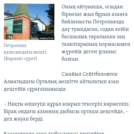
Оның айтуынша, осыдан
бірнеше жыл бұрын азанға
байланысты Петропавлда
дау туындаған, содан кейін
басшылық тарапынан заң
талаптарының нормасымен
Петропавл
жүрейік деген ұсыныс
қаласындағы мешіт.
болған.
(Көрнекі сурет)
Смайыл Сейітбековтен
Алматыдағы Орталық мешітте айтылатын азан
деңгейін сұрағанымызда:
– Нақты өлшеуіш құрал апарып тексеріп көрмеппіз.
Бірақ ондағы азанның дыбысы орташа деңгейде, –
деп жауап берді.