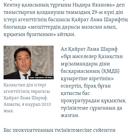
Кентау қаласының тұрғыны Надира Яханова» деп
таныстырған қолданушы тамыздың 29-ы күні дін
істері агенттігінің басшысы Қайрат Лама Шарифтің
блогында «мешіттердің дауысы мазасын алып,
құқығын бұзатынын» айтқан.
Ал Қайрат Лама Шариф
«бұл мәселелер Қазақстан
мұсылмандары діни
басқармасының (ҚМДБ)
құзыретіне кіретінін»
Қазақстан дін істері
ескертіп, бірақ бұған
агенттігінің төрағасы
қатысты бас
Қайрат Лама Шариф.
прокуратурадан құқықтық
Алматы, 4 наурыз 2013
түсініктеме сұрағанын да
жыл.
жазған.
Бас прокуратураның түсініктемесіне сүйенген