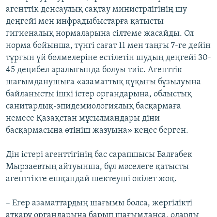
агенттік денсаулық сақтау министрлігінің шу
деңгейі мен инфрадыбыстарға қатысты
гигиеналық нормаларына сілтеме жасайды. Ол
норма бойынша, түнгі сағат 11 мен таңғы 7-ге дейін
тұрғын үй бөлмелеріне естілетін шудың деңгейі 30-
45 децибел аралығында болуы тиіс. Агенттік
шағымданушыға «азаматтық құқығы бұзылуына
байланысты ішкі істер органдарына, облыстық
санитарлық-эпидемиологиялық басқармаға
немесе Қазақстан мұсылмандары діни
басқармасына өтініш жазуына» кеңес берген.
Дін істері агенттігінің бас сарапшысы Балғабек
Мырзаевтың айтуынша, бұл мәселеге қатысты
агенттікте ешқандай шектеуші өкілет жоқ.
– Егер азаматтардың шағымы болса, жергілікті
атқару органдарына барып шағымданса, оларды