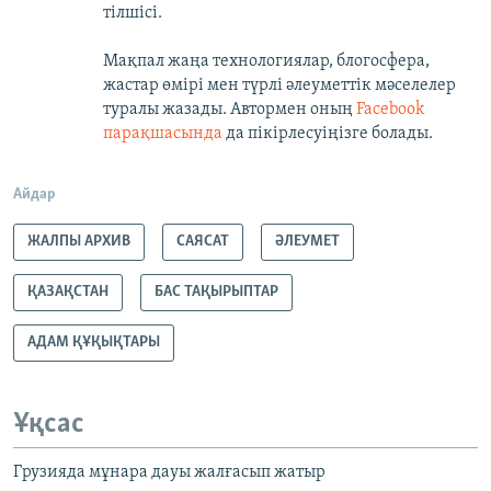
тілшісі.
Мақпал жаңа технологиялар, блогосфера,
жастар өмірі мен түрлі әлеуметтік мәселелер
туралы жазады. Автормен оның
Facebook
парақшасында
да пікірлесуіңізге болады.
Айдар
ЖАЛПЫ АРХИВ
САЯСАТ
ӘЛЕУМЕТ
ҚАЗАҚСТАН
БАС ТАҚЫРЫПТАР
АДАМ ҚҰҚЫҚТАРЫ
Ұқсас
Грузияда мұнара дауы жалғасып жатыр