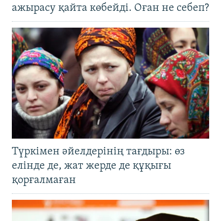
ажырасу қайта көбейді. Оған не себеп?
Түркімен әйелдерінің тағдыры: өз
елінде де, жат жерде де құқығы
қорғалмаған