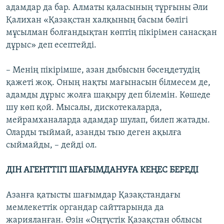
адамдар да бар. Алматы қаласының тұрғыны Әли
Қалихан «Қазақстан халқының басым бөлігі
мұсылман болғандықтан көптің пікірімен санасқан
дұрыс» деп есептейді.
– Менің пікірімше, азан дыбысын бәсеңдетудің
қажеті жоқ. Оның нақты мағынасын білмесем де,
адамды дұрыс жолға шақыру деп білемін. Көшеде
шу көп қой. Мысалы, дискотекаларда,
мейрамханаларда адамдар шулап, билеп жатады.
Оларды тыймай, азанды тыю деген ақылға
сыймайды, – дейді ол.
ДІН АГЕНТТІГІ ШАҒЫМДАНУҒА КЕҢЕС БЕРЕДІ
Азанға қатысты шағымдар Қазақстандағы
мемлекеттік органдар сайттарында да
жарияланған. Өзін «Оңтүстік Қазақстан облысы