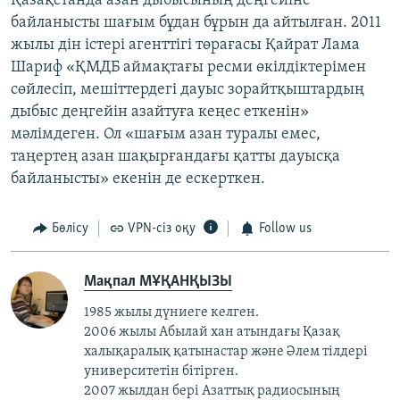
Қазақстанда азан дыбысының деңгейіне
байланысты шағым бұдан бұрын да айтылған. 2011
жылы дін істері агенттігі төрағасы Қайрат Лама
Шариф «ҚМДБ аймақтағы ресми өкілдіктерімен
сөйлесіп, мешіттердегі дауыс зорайтқыштардың
дыбыс деңгейін азайтуға кеңес еткенін»
мәлімдеген. Ол «шағым азан туралы емес,
таңертең азан шақырғандағы қатты дауысқа
байланысты» екенін де ескерткен.
Бөлісу
VPN-сіз оқу
Follow us
Мақпал МҰҚАНҚЫЗЫ
1985 жылы дүниеге келген.
2006 жылы Абылай хан атындағы Қазақ
халықаралық қатынастар және Әлем тілдері
университетін бітірген.
2007 жылдан бері Азаттық радиосының