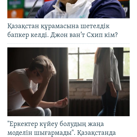
Қазақстан құрамасына шетелдік
бапкер келді. Джон ван’т Схип кім?
"Еркектер күйеу болудың жаңа
моделін шығармады". Қазақстанда