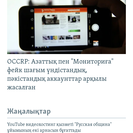
OCCRP: Азаттық пен "Мониториға"
фейк шағым үндістандық,
пәкістандық аккаунттар арқылы
жасалған
Жаңалықтар
YouTube видеохостинг қызметі "Русская община"
ұйымының екі арнасын бұғаттады