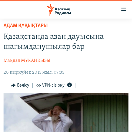
Accessibility
links
Skip
АДАМ ҚҰҚЫҚТАРЫ
to
ЖАҢАЛЫҚТАР
Қазақстанда азан дауысына
main
САЯСАТ
content
шағымданушылар бар
AZATTYQTV
Skip
to
Мақпал МҰҚАНҚЫЗЫ
ҚАҢТАР ОҚИҒАСЫ
main
20 қыркүйек 2013 жыл, 07:33
АДАМ ҚҰҚЫҚТАРЫ
Navigation
Skip
ӘЛЕУМЕТ
Бөлісу
VPN-сіз оқу
to
ӘЛЕМ
Search
АРНАЙЫ ЖОБАЛАР
Русский