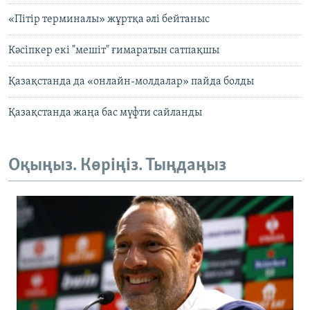
«Пітір терминалы» жұртқа әлі бейтаныс
Кәсіпкер екі "мешіт" ғимаратын сатпақшы
Қазақстанда да «онлайн-молдалар» пайда болды
Қазақстанда жаңа бас мүфти сайланды
Оқыңыз. Көріңіз. Тыңдаңыз