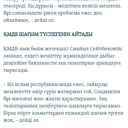
тексереді. Ең дұрысы – мешітпен келісіп шешкені.
Бұл соншалықты үлкен проблема емес деп
ойлаймын, – дейді ол.
ҚМДБ ШАҒЫМ ТҮСПЕГЕНІН АЙТАДЫ
ҚМДБ-ның бөлім жетекшісі Смайыл Сейітбековтің
сөзінше, елдегі мешіттер мүмкіндігінше дыбыс
деңгейіне байланысты заң талаптарын орындауға
тырысады.
– Біз ислам республикасында емес, зайырлы
мемлекетте өмір сүріп жатырмыз ғой. Сондықтан
бұл мәселені жан-жақты қарастырамыз. Заң
талаптарының шеңберінен шықпауға тырысамыз.
Бірақ әзірге азаматтардан ешқандай шағым түскен
жоқ, – дейді ол.