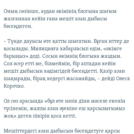
Оның сөзінше, аудан әкімінің блогына шағым
жазғаннан кейін ғана мешіт азан дыбысы
бәсеңдеген.
– Түнде дауысы өте қатты шығатын. Бұған иттер де
қосылады. Милицияға хабарласып едім, «әкімге
барыңыз» деді. Сосын әкімнің блогына жаздым.
Сол әсер етті ме, білмеймін, бір аптадан кейін
мешіт дыбысын кәдімгідей бәсеңдетті. Қазір азан
шақырады, бірақ кедергі жасамайды, – дейді Олеся
Корочко.
​Ол сөз арасында «бұл өте нәзік діни мәселе екенін
түсінемін, жалпы азан әуеніне еш қарсылығымыз
жоқ» деген пікірін қоса кетті.
Мешіттердегі азан дыбысын бәсеңдетуге қарсы