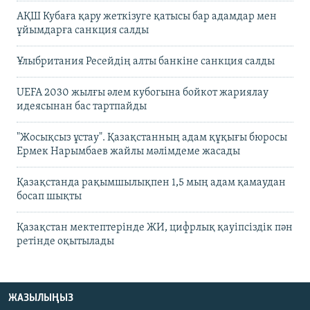
АҚШ Кубаға қару жеткізуге қатысы бар адамдар мен
ұйымдарға санкция салды
Ұлыбритания Ресейдің алты банкіне санкция салды
UEFA 2030 жылғы әлем кубогына бойкот жариялау
идеясынан бас тартпайды
"Жосықсыз ұстау". Қазақстанның адам құқығы бюросы
Ермек Нарымбаев жайлы мәлімдеме жасады
Қазақстанда рақымшылықпен 1,5 мың адам қамаудан
босап шықты
Қазақстан мектептерінде ЖИ, цифрлық қауіпсіздік пән
ретінде оқытылады
ЖАЗЫЛЫҢЫЗ