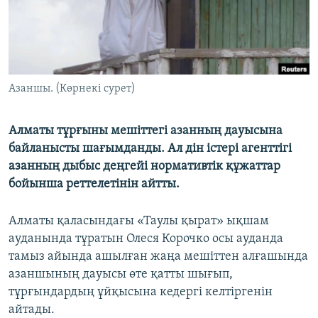
ЖАЗЫЛЫҢЫЗ
Басқа тілдерде
Азаншы. (Көрнекі сурет)
Алматы тұрғыны мешіттегі азанның дауысына
байланысты шағымданды. Ал дін істері агенттігі
азанның дыбыс деңгейі нормативтік құжаттар
бойынша реттелетінін айтты.
Алматы қаласындағы «Таулы қырат» ықшам
ауданында тұратын Олеся Корочко осы ауданда
тамыз айында ашылған жаңа мешіттен алғашында
азаншының дауысы өте қатты шығып,
тұрғындардың ұйқысына кедергі келтіргенін
айтады.