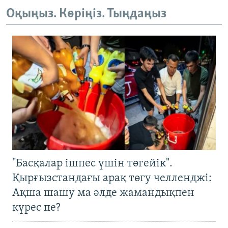
Оқыңыз. Көріңіз. Тыңдаңыз
"Басқалар ішпес үшін төгейік".
Қырғызстандағы арақ төгу челленджі:
Ақша шашу ма әлде жамандықпен
күрес пе?