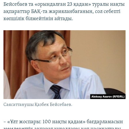
Бейсебаев та «орындалған 23 қадам» туралы нақты
ақпараттар БАҚ-та жарияланбағанын, сол себепті
көпшілік білмейтінін айтады.
Саясаттанушы Қазбек Бейсебаев.
– «Ұлт жоспары: 100 нақты қадам» бағдарламасын