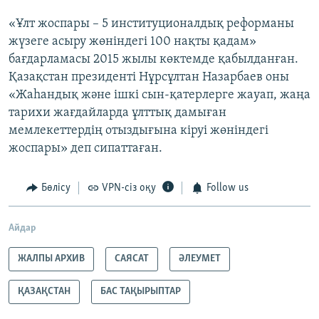
«Ұлт жоспары – 5 институционалдық реформаны
жүзеге асыру жөніндегі 100 нақты қадам»
бағдарламасы 2015 жылы көктемде қабылданған.
Қазақстан президенті Нұрсұлтан Назарбаев оны
«Жаһандық және ішкі сын-қатерлерге жауап, жаңа
тарихи жағдайларда ұлттық дамыған
мемлекеттердің отыздығына кіруі жөніндегі
жоспары» деп сипаттаған.
Бөлісу
VPN-сіз оқу
Follow us
Айдар
ЖАЛПЫ АРХИВ
САЯСАТ
ӘЛЕУМЕТ
ҚАЗАҚСТАН
БАС ТАҚЫРЫПТАР