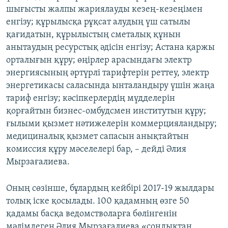
шығысты жалпы жариялауды кезең-кезеңімен
енгізу; құрылысқа рұқсат алудың үш сатылы
қағидатын, құрылыстың сметалық құнын
анытаудың ресурстық әдісін енгізу; Астана қаржы
орталығын құру; өңірлер арасындағы электр
энергиясының әртүрлі тарифтерін реттеу, электр
энергетикасы саласында ынталандыру үшін жаңа
тариф енгізу; кәсіпкерлердің мүдделерін
қорғайтын бизнес-омбудсмен институтын құру;
ғылыми қызмет нәтижелерін коммерцияландыру;
медициналық қызмет сапасын анықтайтын
комиссия құру мәселелері бар, – дейді Әлия
Мырзағалиева.
Оның сөзінше, бұлардың кейбірі 2017-19 жылдары
толық іске қосылады. 100 қадамның өзге 50
қадамы басқа ведомстволарға бөлінгенін
мәлімдеген Әлия Мырзағалиева «сондықтан