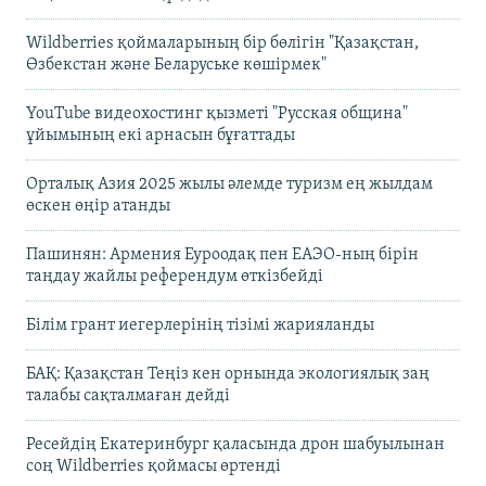
Wildberries қоймаларының бір бөлігін "Қазақстан,
Өзбекстан және Беларуське көшірмек"
YouTube видеохостинг қызметі "Русская община"
ұйымының екі арнасын бұғаттады
Орталық Азия 2025 жылы әлемде туризм ең жылдам
өскен өңір атанды
Пашинян: Армения Еуроодақ пен ЕАЭО-ның бірін
таңдау жайлы референдум өткізбейді
Білім грант иегерлерінің тізімі жарияланды
БАҚ: Қазақстан Теңіз кен орнында экологиялық заң
талабы сақталмаған дейді
Ресейдің Екатеринбург қаласында дрон шабуылынан
соң Wildberries қоймасы өртенді