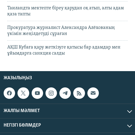
Таиландта мектепте біреу қарудан оқ атып, алты адам
қаза тапты
Прокуратура журналист Александра Алёхованың
үкімін жеңілдетуді сұраған
АҚШ Кубаға қару жеткізуге қатысы бар адамдар мен
ұйымдарға санкция салды
ЖАЗЫЛЫҢЫЗ
ЖАЛПЫ МӘЛІМЕТ
НЕГІЗГІ БӨЛІМДЕР