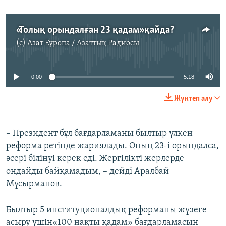
«Толық орындалған 23 қадам» қайда?
(c)
Азат Еуропа / Азаттық Радиосы
No media source currently available
0:00
5:18
Жүктеп алу
– Президент бұл бағдарламаны былтыр үлкен
реформа ретінде жариялады. Оның 23-і орындалса,
әсері білінуі керек еді. Жергілікті жерлерде
ондайды байқамадым, – дейді Аралбай
Мұсырманов.
Былтыр 5 институционалдық реформаны жүзеге
асыру үшін«100 нақты қадам» бағдарламасын