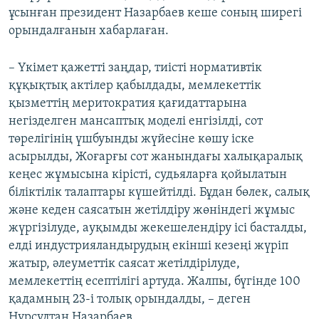
ұсынған президент Назарбаев кеше соның ширегі
орындалғанын хабарлаған.
– Үкімет қажетті заңдар, тиісті нормативтік
құқықтық актілер қабылдады, мемлекеттік
қызметтің меритократия қағидаттарына
негізделген мансаптық моделі енгізілді, сот
төрелігінің үшбуынды жүйесіне көшу іске
асырылды, Жоғарғы сот жанындағы халықаралық
кеңес жұмысына кірісті, судьяларға қойылатын
біліктілік талаптары күшейтілді. Бұдан бөлек, салық
және кеден саясатын жетілдіру жөніндегі жұмыс
жүргізілуде, ауқымды жекешелендіру ісі басталды,
елді индустрияландырудың екінші кезеңі жүріп
жатыр, әлеуметтік саясат жетілдірілуде,
мемлекеттің есептілігі артуда. Жалпы, бүгінде 100
қадамның 23-і толық орындалды, – деген
Нұрсұлтан Назарбаев.