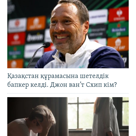
Қазақстан құрамасына шетелдік
бапкер келді. Джон ван’т Схип кім?