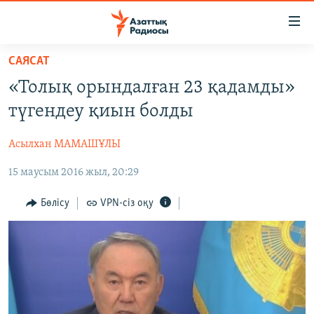
Accessibility
links
Skip
САЯСАТ
to
ЖАҢАЛЫҚТАР
«Толық орындалған 23 қадамды»
main
САЯСАТ
content
түгендеу қиын болды
AZATTYQTV
Skip
to
Асылхан МАМАШҰЛЫ
ҚАҢТАР ОҚИҒАСЫ
main
15 маусым 2016 жыл, 20:29
АДАМ ҚҰҚЫҚТАРЫ
Navigation
Skip
ӘЛЕУМЕТ
Бөлісу
VPN-сіз оқу
to
ӘЛЕМ
Search
АРНАЙЫ ЖОБАЛАР
Русский