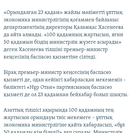
«Орындалған 23 қадам» жайлы мәліметті ұлттық
экономика министрлігінің қоғаммен байланыс
департаментінің директоры Қаламқас Хасенеева
да айта алмады. «100 қадамның жартысын, яғни
50 қадамын біздің министрлік жүзеге асырады»
деген Хасенеева тілшіні премьер-министр
кеңсесінің баспасөз қызметіне сілтеді.
Бірақ премьер-министр кеңсесінің баспасөз
қызметі де, одан кейінгі хабарласқан мекемеміз –
биліктегі «Нұр Отан» партиясының баспасөз
қызметі де ол 23 қадамнан бейхабар болып шықты.
Азаттық тілшісі ақырында 100 қадамның тең
жартысын орындауы тиіс мекемеге – ұлттық
экономика министрлігіне қайта хабарласып, «бұл
50 қадамды кім біледі?» деп сұрады. Министрлік