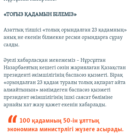
«ТОҒЫЗ ҚАДАМЫН БІЛЕМІЗ»
Азаттық тілшісі «толық орындалған 23 қадамның»
анық не екенін білмекке ресми орындарға сұрау
салды.
Әуелі хабарласқан мекемеміз – Нұрсұлтан
Назарбаевтың кешегі сөзін жариялаған Қазақстан
президенті әкімшілігінің баспасөз қызметі. Бірақ
«орындалған 23 қадам туралы толық ақпарат айта
алмайтынын» мәлімдеген баспасөз қызметі
президент әкімшілігінің ішкі саясат бөліміне
арнайы хат жазу қажет екенін хабарлады.
100 қадамның 50-ін ұлттық
экономика министрлігі жүзеге асырады.