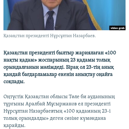
ЖАЗЫЛЫҢЫЗ
Басқа тілдерде
Қазақстан президенті Нұрсұлтан Назарбаев.
Қазақстан президенті былтыр жариялаған «100
нақты қадам» жоспарының 23 қадамы толық
орындалғанын мәлімдеді. Бірақ ол 23-тің анық
қандай бағдарламалар екенін анықтау оңайға
соқпады.
Оңтүстік Қазақстан облысы Төле би ауданының
тұрғыны Аралбай Мұсырманов ел президенті
Нұрсұлтан Назарбаевтың «100 қадамның 23-і
толық орындалды» деген сөзіне күмәндана
қарайды.