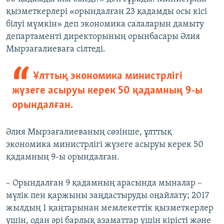
қызметкерлері «орындалған 23 қадамды осы кісі
білуі мүмкін» деп экономика салаларын дамыту
департаменті директорының орынбасары Әлия
Мырзағалиеваға сілтеді.
Ұлттық экономика министрлігі
жүзеге асыруы керек 50 қадамның 9-ы
орындалған.
Әлия Мырзағалиеваның сөзінше, ұлттық
экономика министрлігі жүзеге асыруы керек 50
қадамның 9-ы орындалған.
– Орындалған 9 қадамның арасында мыналар –
мүлік пен қаржыны заңдастыруды оңайлату; 2017
жылдың 1 қаңтарынан мемлекеттік қызметкерлер
үшін, одан әрі барлық азаматтар үшін кірісті және