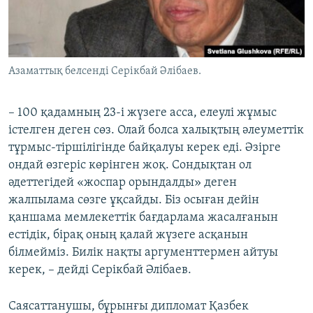
Азаматтық белсенді Серікбай Әлібаев.
– 100 қадамның 23-і жүзеге асса, елеулі жұмыс
істелген деген сөз. Олай болса халықтың әлеуметтік
тұрмыс-тіршілігінде байқалуы керек еді. Әзірге
ондай өзгеріс көрінген жоқ. Сондықтан ол
әдеттегідей «жоспар орындалды» деген
жалпылама сөзге ұқсайды. Біз осыған дейін
қаншама мемлекеттік бағдарлама жасалғанын
естідік, бірақ оның қалай жүзеге асқанын
білмейміз. Билік нақты аргументтермен айтуы
керек, – дейді Серікбай Әлібаев.
Саясаттанушы, бұрынғы дипломат Қазбек