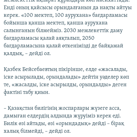
мемлекеттік ақпарат құралдары көп насихаттады.
Енді оның қайсысы орындалғанын да нақты айтуы
керек. «100 мектеп, 100 аурухана» бағдарламасы
бойынша қанша мектеп, қанша аурухана
салынғанын білмейміз. 2030 мемлекеттік даму
бағдарламасы қалай аяқталып, 2050
бағдарламасына қалай өткенімізді де байқамай
қалдық, – дейді ол.
Қазбек Бейсебаевтың пікірінше, елде «жасалады,
іске асырылады, орындалады» дейтін уәделер көп
те, «жасалды, іске асырылды, орындалды» деген
фактіні табу қиын.
– Қазақстан билігінің жоспарлары жүзеге асса,
дамыған елдердің алдында жүруіміз керек еді.
Билік өзі айтады, өзі «орындадық» дейді – бірақ
халық білмейді, – дейді ол.