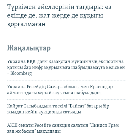
Түркімен әйелдерінің тағдыры: өз
елінде де, жат жерде де құқығы
қорғалмаған
Жаңалықтар
Украина КҚК-дағы Қазақстан мұнайының экспортына
қатысы бар инфрақұрылымға шабуылдамауға келіскен
– Bloomberg
Украина Ресейдің Самара облысы мен Краснодар
аймағындағы мұнай зауытына шабуылдады
Қайрат Сатыбалдыға тиесілі "Байсат" базары бір
жылдан кейін аукционда сатылды
АҚШ сенаты Ресейге санкция салатын "Линдси Грэм
заң жобасын" мақұлдады