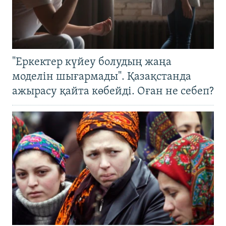
"Еркектер күйеу болудың жаңа
моделін шығармады". Қазақстанда
ажырасу қайта көбейді. Оған не себеп?