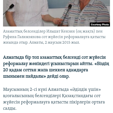
ЖАЗЫЛЫҢЫЗ
Басқа тілдерде
Азаматтық белсенділер Ильшат Кензин (оң жақта) пен
Руфина Галимзянова сот жүйесін реформалауға қатысты
жиында отыр. Алматы, 2 маусым 2015 жыл.
Алматыда бір топ азаматтық белсенді сот жүйесін
реформалау жөніндегі ұсыныстарын айтты. «Біздің
20 қадам соттан жапа шеккен адамдарға
шынымен пайдалы» дейді олар.
Маусымның 2-сі күні Алматыда «Әділдік үшін»
қозғалысының белсенділері Қазақстандағы сот
жүйесін реформалауға қатысты пікірлерін ортаға
салды.