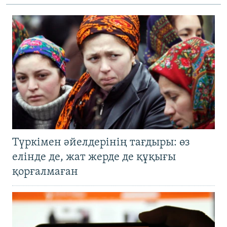
Түркімен әйелдерінің тағдыры: өз
елінде де, жат жерде де құқығы
қорғалмаған