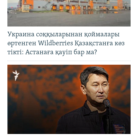
Украина соққыларынан қоймалары
өртенген Wildberries Қазақстанға көз
тікті: Астанаға қауіп бар ма?