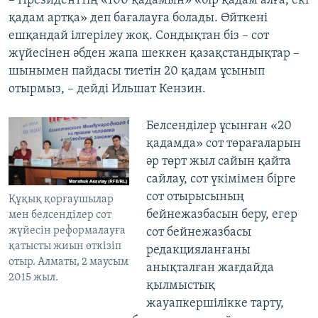
– Президенттің «100 қадамын» «бір қадам алға, екі
қадам артқа» деп бағалауға болады. Өйткені
ешқандай ілгерілеу жоқ. Сондықтан біз – сот
жүйесінен әбден жапа шеккен қазақстандықтар –
шынымен пайдасы тиетін 20 қадам ұсынып
отырмыз, – дейді Ильшат Кензин.
Белсенділер ұсынған «20
қадамда» сот төрағаларын
әр төрт жыл сайын қайта
сайлау, сот үкімімен бірге
сот отырысының
Құқық қорғаушылар
бейнежазбасын беру, егер
мен белсенділер сот
жүйесін реформалауға
сот бейнежазбасы
қатысты жиын өткізіп
редакцияланғаны
отыр. Алматы, 2 маусым
анықталған жағдайда
2015 жыл.
қылмыстық
жауапкершілікке тарту,