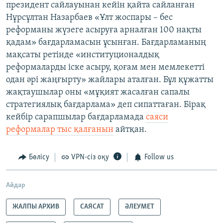
президент сайлауынан кейін қайта сайланған
Нұрсұлтан Назарбаев «Ұлт жоспары – бес
реформаны жүзеге асыруға арналған 100 нақты
қадам» бағдарламасын ұсынған. Бағдарламаның
мақсаты ретінде «институционалдық
реформаларды іске асыру, қоғам мен мемлекетті
одан әрі жаңғырту» жайлары аталған. Бұл құжатты
жақтаушылар оны «мұқият жасалған сапалы
стратегиялық бағдарлама» деп сипаттаған. Бірақ
кейбір сарапшылар бағдарламада
саяси
реформалар тыс қалғанын
айтқан.
Бөлісу
VPN-сіз оқу
Follow us
Айдар
ЖАЛПЫ АРХИВ
САЯСАТ
ӘЛЕУМЕТ