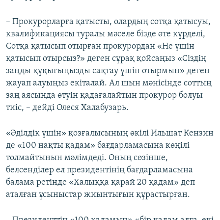
– Прокурорларға қатысты, олардың сотқа қатысуы,
квалификациясы туралы мәселе бізде өте күрделі,
Сотқа қатысып отырған прокурордан «Не үшін
қатысып отырсыз?» деген сұрақ қойсаңыз «Сіздің
заңды құқығыңызды сақтау үшін отырмын» деген
жауап алуыңыз екіталай. Ал шын мәнісінде соттың
заң аясында өтуін қадағалайтын прокурор болуы
тиіс, – дейді Олеся Халабузарь.
«Әділдік үшін» қозғалысының өкілі Ильшат Кензин
де «100 нақты қадам» бағдарламасына көңілі
толмайтынын мәлімдеді. Оның сөзінше,
белсенділер ел президентінің бағдарламасына
балама ретінде «Халыққа қарай 20 қадам» деп
аталған ұсыныстар жиынтығын құрастырған.