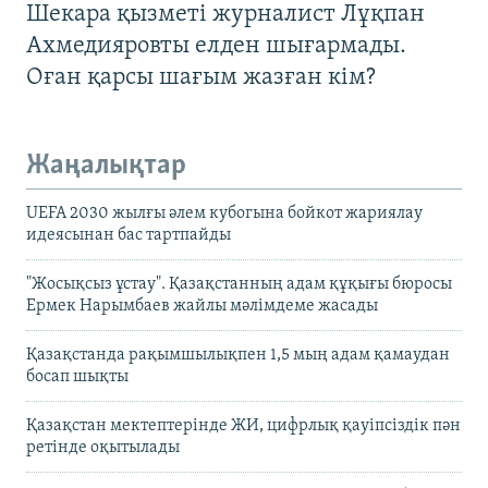
Шекара қызметі журналист Лұқпан
Ахмедияровты елден шығармады.
Оған қарсы шағым жазған кім?
Жаңалықтар
UEFA 2030 жылғы әлем кубогына бойкот жариялау
идеясынан бас тартпайды
"Жосықсыз ұстау". Қазақстанның адам құқығы бюросы
Ермек Нарымбаев жайлы мәлімдеме жасады
Қазақстанда рақымшылықпен 1,5 мың адам қамаудан
босап шықты
Қазақстан мектептерінде ЖИ, цифрлық қауіпсіздік пән
ретінде оқытылады