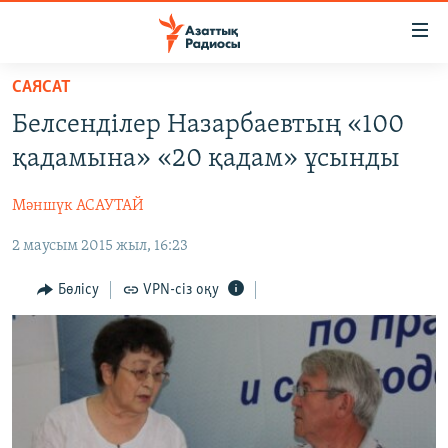
Accessibility
links
Skip
САЯСАТ
to
ЖАҢАЛЫҚТАР
Белсенділер Назарбаевтың «100
main
САЯСАТ
content
қадамына» «20 қадам» ұсынды
AZATTYQTV
Skip
to
Мәншүк АСАУТАЙ
ҚАҢТАР ОҚИҒАСЫ
main
2 маусым 2015 жыл, 16:23
АДАМ ҚҰҚЫҚТАРЫ
Navigation
Skip
ӘЛЕУМЕТ
Бөлісу
VPN-сіз оқу
to
ӘЛЕМ
Search
АРНАЙЫ ЖОБАЛАР
Русский