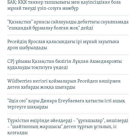
БАҚ: КҚК танкер тапшылығы мен қауіпсіздікке бола
мұнай тиеуді үзіп-созуға мәжбүр
"Қазақстан" арнасы сайлауалды дебаттағы сауалнамада
"ешқандай бұрмалау болған жоқ" дейді
Ресейдің Ярослав қаласындағы ірі мұнай зауытына
дрон шабуылдады
CPJ ұйымы Қазақстан билігін Лұқпан Ахмедияровты
қудалауды тоқтатуға үндеді
Wildberries негізгі қоймаларын Ресейден көшірмек
деген хабарды жоққа шығарды
"Әділ сөз" қоры Динара Егеубаеваға қатысты істі ашық
тергеуге шақырды
Түркістан өңірінде әйелдерді – "ұрғашылар", әншілерді
– "шайтанның жаршысы" деген тұрғын ұсталып, іс
қозғалды