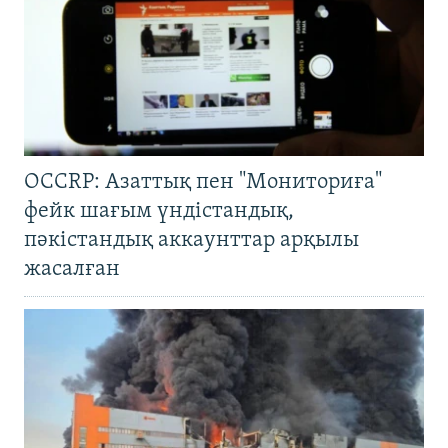
OCCRP: Азаттық пен "Мониториға"
фейк шағым үндістандық,
пәкістандық аккаунттар арқылы
жасалған