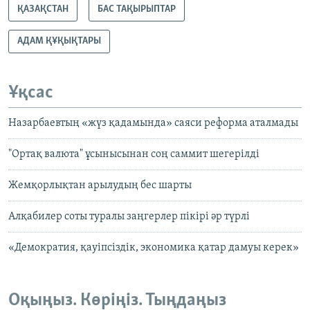
ҚАЗАҚСТАН
БАС ТАҚЫРЫПТАР
АДАМ ҚҰҚЫҚТАРЫ
Ұқсас
Назарбаевтың «жүз қадамында» саяси реформа аталмады
"Ортақ валюта" ұсынысынан соң саммит шегерілді
Жемқорлықтан арылудың бес шарты
Алқабилер соты туралы заңгерлер пікірі әр түрлі
«Демократия, қауіпсіздік, экономика қатар дамуы керек»
Оқыңыз. Көріңіз. Тыңдаңыз