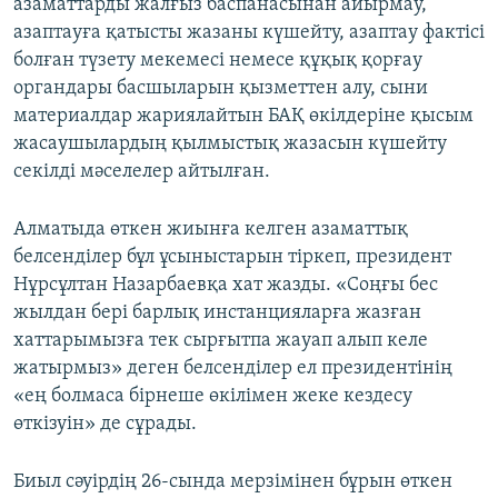
азаматтарды жалғыз баспанасынан айырмау,
азаптауға қатысты жазаны күшейту, азаптау фактісі
болған түзету мекемесі немесе құқық қорғау
органдары басшыларын қызметтен алу, сыни
материалдар жариялайтын БАҚ өкілдеріне қысым
жасаушылардың қылмыстық жазасын күшейту
секілді мәселелер айтылған.
Алматыда өткен жиынға келген азаматтық
белсенділер бұл ұсыныстарын тіркеп, президент
Нұрсұлтан Назарбаевқа хат жазды. «Соңғы бес
жылдан бері барлық инстанцияларға жазған
хаттарымызға тек сырғытпа жауап алып келе
жатырмыз» деген белсенділер ел президентінің
«ең болмаса бірнеше өкілімен жеке кездесу
өткізуін» де сұрады.
Биыл сәуірдің 26-сында мерзімінен бұрын өткен