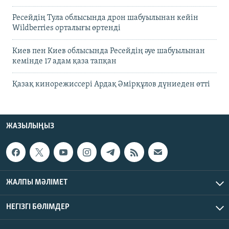
Ресейдің Тула облысында дрон шабуылынан кейін
Wildberries орталығы өртенді
Киев пен Киев облысында Ресейдің әуе шабуылынан
кемінде 17 адам қаза тапқан
Қазақ кинорежиссері Ардақ Әмірқұлов дүниеден өтті
ЖАЗЫЛЫҢЫЗ
ЖАЛПЫ МӘЛІМЕТ
НЕГІЗГІ БӨЛІМДЕР