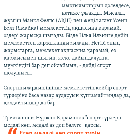
мықтылықтарын дәлелдесе,
нәтиже ұлғаяды. Мысалы,
жүзгіш Майкл Фелпс (АҚШ) пен жеңіл атлет Усейн
Болт (Ямайка) мемлекеттің ақшасына қарамай,
өздері жарысқа шығады. Бізде Илья Ильинге дейін
мемлекеттен қаржыландырылады. Негізі оның
жарыстарға, мемлекет ақшасына қарамай, өз
қаржысымен шығып, жеке дайындалуына
мүмкіндігі бар деп ойлаймын, - дейді спорт
шолушысы.
Спортшылардың ішінде мемлекеттің кейбір спорт
түрлеріне баса назар аударуын құптамайтындар да,
қолдайтындар да бар.
Триатлоншы Нұржан Қараманов "спорт түрлерін
медалі көп, медалі аз деп бөлуге" қарсы.
Егер медалі көп спорт түрін