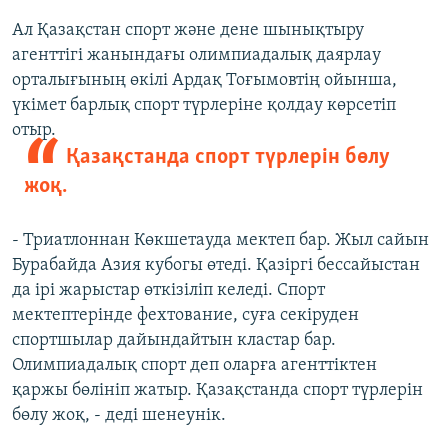
Ал Қазақстан спорт және дене шынықтыру
агенттігі жанындағы олимпиадалық даярлау
орталығының өкілі Ардақ Тоғымовтің ойынша,
үкімет барлық спорт түрлеріне қолдау көрсетіп
отыр.
Қазақстанда спорт түрлерін бөлу
жоқ.
- Триатлоннан Көкшетауда мектеп бар. Жыл сайын
Бурабайда Азия кубогы өтеді. Қазіргі бессайыстан
да ірі жарыстар өткізіліп келеді. Спорт
мектептерінде фехтование, суға секіруден
спортшылар дайындайтын кластар бар.
Олимпиадалық спорт деп оларға агенттіктен
қаржы бөлініп жатыр. Қазақстанда спорт түрлерін
бөлу жоқ, - деді шенеунік.