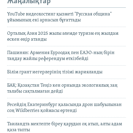
Жаңалықтар
YouTube видеохостинг қызметі "Русская община"
ұйымының екі арнасын бұғаттады
Орталық Азия 2025 жылы әлемде туризм ең жылдам
өскен өңір атанды
Пашинян: Армения Еуроодақ пен ЕАЭО-ның бірін
таңдау жайлы референдум өткізбейді
Білім грант иегерлерінің тізімі жарияланды
БАҚ: Қазақстан Теңіз кен орнында экологиялық заң
талабы сақталмаған дейді
Ресейдің Екатеринбург қаласында дрон шабуылынан
соң Wildberries қоймасы өртенді
Таиландта мектепте біреу қарудан оқ атып, алты адам
қаза тапты