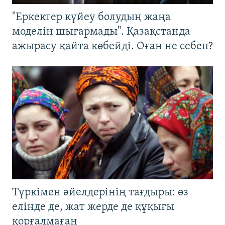
"Еркектер күйеу болудың жаңа
моделін шығармады". Қазақстанда
ажырасу қайта көбейді. Оған не себеп?
Түркімен әйелдерінің тағдыры: өз
елінде де, жат жерде де құқығы
қорғалмаған