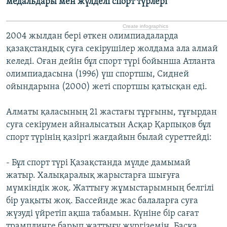
медальдары мен жүлделі спорт түрлері
Create infographics
2004 жылдан бері өткен олимпиадаларда
қазақстандық суға секірушілер жолдама ала алмай
келеді. Оған дейін бұл спорт түрі бойынша Атланта
олимпиадасына (1996) үш спортшы, Сидней
ойындарына (2000) жеті спортшы қатысқан еді.
Алматы қаласының 21 жастағы тұрғыны, тұғырдан
суға секірумен айналысатын Асқар Қарпықов бұл
спорт түрінің қазіргі жағдайын былай суреттейді:
- Бұл спорт түрі Қазақстанда мүлде дамымай
жатыр. Халықаралық жарыстарға шығуға
мүмкіндік жоқ. Жаттығу жұмыстарымның белгілі
бір уақыты жоқ. Бассейнде жас балаларға суға
жүзуді үйретіп ақша табамын. Күніне бір сағат
трамплинге барып жаттығу жүргіземін. Басқа