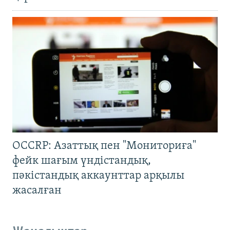
OCCRP: Азаттық пен "Мониториға"
фейк шағым үндістандық,
пәкістандық аккаунттар арқылы
жасалған