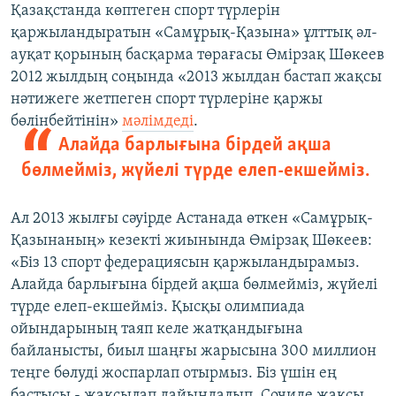
Қазақстанда көптеген спорт түрлерін
қаржыландыратын «Самұрық-Қазына» ұлттық әл-
ауқат қорының басқарма төрағасы Өмірзақ Шөкеев
2012 жылдың соңында «2013 жылдан бастап жақсы
нәтижеге жетпеген спорт түрлеріне қаржы
бөлінбейтінін»
мәлімдеді
.
Алайда барлығына бірдей ақша
бөлмейміз, жүйелі түрде елеп-екшейміз.
Ал 2013 жылғы сәуірде Астанада өткен «Самұрық-
Қазынаның» кезекті жиынында Өмірзақ Шөкеев:
«Біз 13 спорт федерациясын қаржыландырамыз.
Алайда барлығына бірдей ақша бөлмейміз, жүйелі
түрде елеп-екшейміз. Қысқы олимпиада
ойындарының таяп келе жатқандығына
байланысты, биыл шаңғы жарысына 300 миллион
теңге бөлуді жоспарлап отырмыз. Біз үшін ең
бастысы - жақсылап дайындалып, Сочиде жақсы