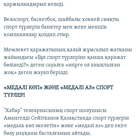
қаржыландырып келеді.
Велоспорт, баскетбол, шайбалы хоккей сияқты
спорт түрлерін банктер мен жеке меншік
компаниялар қолдап отыр.
Мемлекет қаражатының қалай жұмсалып жатқаны
жайындағы «Бұл спорт түрлеріне қанша қаражат
бөлінеді?» деген сауалға «әзірге ол анықталған
жоқ» деген жауап берілді.
«МЕДАЛІ КӨП» ЖӘНЕ «МЕДАЛІ АЗ» СПОРТ
ТҮРЛЕРІ
"Хабар" телеарнасының спорт шолушысы
Амангелді Сейітханов Қазақстанда спорт түрлерін
«медаль көп әкелетін» және «медалі аз» деп екіге
бөлу науқаны басталғанын айтады.