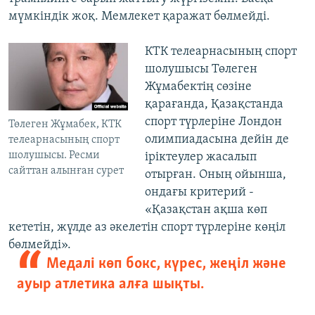
мүмкіндік жоқ. Мемлекет қаражат бөлмейді.
КТК телеарнасының спорт
шолушысы Төлеген
Жұмабектің сөзіне
қарағанда, Қазақстанда
спорт түрлеріне Лондон
Төлеген Жұмабек, КТК
олимпиадасына дейін де
телеарнасының спорт
шолушысы. Ресми
іріктеулер жасалып
сайттан алынған сурет
отырған. Оның ойынша,
ондағы критерий -
«Қазақстан ақша көп
кететін, жүлде аз әкелетін спорт түрлеріне көңіл
бөлмейді».
Медалі көп бокс, күрес, жеңіл және
ауыр атлетика алға шықты.