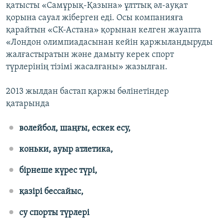
қатысты «Самұрық-Қазына» ұлттық әл-ауқат
қорына сауал жіберген еді. Осы компанияға
қарайтын «СК-Астана» қорынан келген жауапта
«Лондон олимпиадасынан кейін қаржыландыруды
жалғастыратын және дамыту керек спорт
түрлерінің тізімі жасалғаны» жазылған.
2013 жылдан бастап қаржы бөлінетіндер
қатарында
волейбол, шаңғы, ескек есу,
коньки, ауыр атлетика,
бірнеше күрес түрі,
қазірі бессайыс,
су спорты түрлері