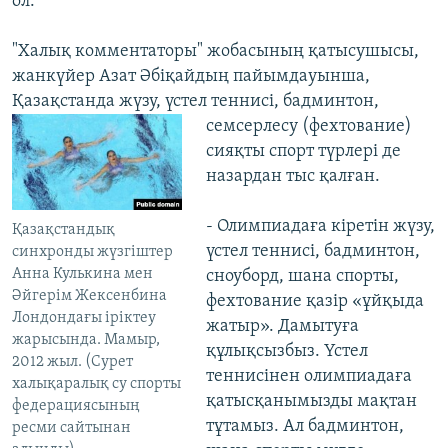
ол.
"Халық комментаторы" жобасының қатысушысы,
жанкүйер Азат Әбіқайдың пайымдауынша,
Қазақстанда жүзу, үстел теннисі, бадминтон,
семсерлесу
(фехтование)
сияқты спорт түрлері де
назардан тыс қалған.
- Олимпиадаға кіретін жүзу,
Қазақстандық
үстел теннисі, бадминтон,
синхронды жүзгіштер
Анна Кулькина мен
сноуборд, шана спорты,
Әйгерім Жексенбина
фехтование қазір «ұйқыда
Лондондағы іріктеу
жатыр». Дамытуға
жарысында. Мамыр,
құлықсызбыз. Үстел
2012 жыл. (Сурет
теннисінен олимпиадаға
халықаралық су спорты
қатысқанымызды мақтан
федерациясының
тұтамыз. Ал бадминтон,
ресми сайтынан