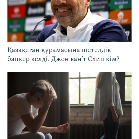
Қазақстан құрамасына шетелдік
бапкер келді. Джон ван’т Схип кім?