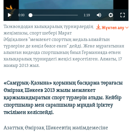
ЖАЗЫЛЫҢЫЗ
0:00
1:19
Таэквондодан халықаралық турнирлердің
Жүктеп алу
Басқа тілдерде
жеңімпазы, спорт шебері Марат
Әбдіқалиев "мемлекет спорттың медаль алмайтын
түрлеріне де көңіл бөлсе екен" дейді. Жеке мұрағатынан
алынған видеода спортшының биыл Германияда өткен
халықаралық турнирдегі жеңісі көрсетілген. Алматы, 17
мамыр 2013 жыл.
«Самұрық-Қазына» қорының басқарма төрағасы
Өмірзақ Шөкеев 2013 жылы мемлекет
қаржыландыратын спорт түрлерін атады. Кейбір
спортшылар мен сарапшылар мұндай іріктеу
тәсілімен келіспейді.
Азаттық Өмірзақ Шөкеевтің мәлімдемесіне