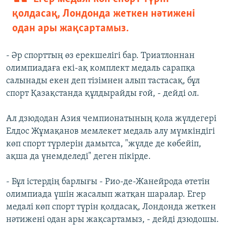
қолдасақ, Лондонда жеткен нәтижені
одан ары жақсартамыз.
- Әр спорттың өз ерекшелігі бар. Триатлоннан
олимпиадаға екі-ақ комплект медаль сарапқа
салынады екен деп тізімнен алып тастасақ, бұл
спорт Қазақстанда құлдырайды ғой, - дейді ол.
Ал дзюдодан Азия чемпионатының қола жүлдегері
Елдос Жұмақанов мемлекет медаль алу мүмкіндігі
көп спорт түрлерін дамытса, "жүлде де көбейіп,
ақша да үнемделеді" деген пікірде.
- Бұл істердің барлығы - Рио-де-Жанейрода өтетін
олимпиада үшін жасалып жатқан шаралар. Егер
медалі көп спорт түрін қолдасақ, Лондонда жеткен
нәтижені одан ары жақсартамыз, - дейді дзюдошы.