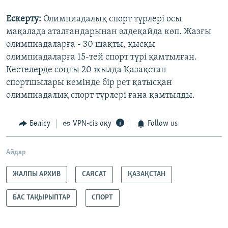
Ескерту:
Олимпиадалық спорт түрлері осы
мақалада аталғандарынан әлдеқайда көп. Жазғы
олимпиадаларға - 30 шақты, қысқы
олимпиадаларға 15-тей спорт түрі қамтылған.
Кестелерде соңғы 20 жылда Қазақстан
спортшылары кемінде бір рет қатысқан
олимпиадалық спорт түрлері ғана қамтылды.
Бөлісу
VPN-сіз оқу
Follow us
Айдар
ЖАЛПЫ АРХИВ
САЯСАТ
ҚАЗАҚСТАН
БАС ТАҚЫРЫПТАР
СПОРТ