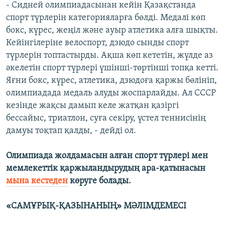
- Сидней олимпиадасынан кейін Қазақстанда
спорт түрлерін категорияларға бөлді. Медалі көп
бокс, күрес, жеңіл және ауыр атлетика алға шықты.
Кейінгілеріне велоспорт, дзюдо сынды спорт
түрлерін топтастырды. Ақша көп кететін, жүлде аз
әкелетін спорт түрлері үшінші-төртінші топқа кетті.
Яғни бокс, күрес, атлетика, дзюдоға қаржы бөлініп,
олимпиадада медаль алуды жоспарлайды. Ал СССР
кезінде жақсы дамып келе жатқан қазіргі
бессайыс, триатлон, суға секіру, үстел теннисінің
дамуы тоқтап қалды, - дейді ол.
Олимпиада жолдамасын алған спорт түрлері мен
мемлекеттік қаржыландырудың ара-қатынасын
мына кестеден
көруге болады.
«САМҰРЫҚ-ҚАЗЫНАНЫҢ» МӘЛІМДЕМЕСІ