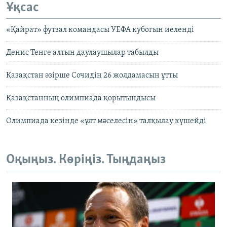
Ұқсас
«Қайрат» футзал командасы УЕФА кубогын иеленді
Денис Тенге алтын даулаушылар табылды
Қазақстан әзірше Сочидің 26 жолдамасын ұтты
Қазақстанның олимпиада қорытындысы
Олимпиада кезінде «ұлт мәселесін» талқылау күшейді
Оқыңыз. Көріңіз. Тыңдаңыз