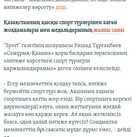
нәтижелер көрсету»
деді
.
Қазақстанның қысқы спорт түрлерінен алған
жолдамалары мен медальдарының
жалпы саны
"Sport" газетінің шолушысы Ришад Тұрғанбаев
«Самұрық-Қазына» қоры басқарма төрағасының
«нәтиже көрсеткен спорт түрлерін
қаржыландырамыз» деген сөзімен келіспейді.
- Егер мемлекеттен қолдау тапса, нәтиже
бермейтін спорт түрі жоқ. Ақшаның аздығы
спортшыға қатты әсер етеді. Бір спортшыға керекті
дәрумендерді алуға, оның жаттығуына жағдай
жасауға көп қаржы керек. Ал ақша жеткіліксіз
болса, одан қалай нәтиже күтесіз? Сондықтан
мемлекеттің бұл саясаты мүлде дұрыс емес, - дейді