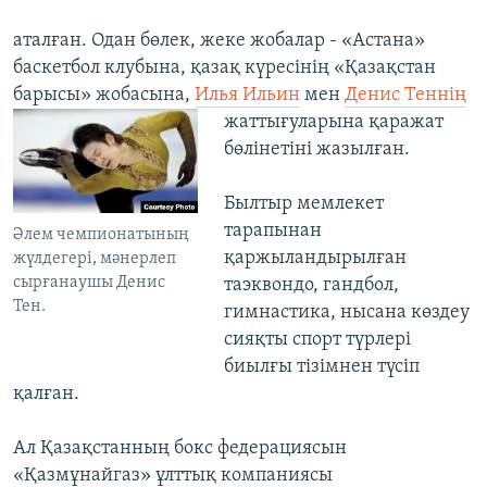
аталған. Одан бөлек, жеке жобалар - «Астана»
баскетбол клубына, қазақ күресінің «Қазақстан
барысы» жобасына,
Илья Ильин
мен
Денис Теннің
жаттығуларына ​қаражат
бөлінетіні жазылған.
​Былтыр мемлекет
тарапынан
Әлем чемпионатының
қаржыландырылған
жүлдегері, мәнерлеп
сырғанаушы Денис
таэквондо, гандбол,
Тен.
гимнастика, нысана көздеу
сияқты спорт түрлері
биылғы тізімнен түсіп
қалған.
Ал Қазақстанның бокс федерациясын
«Қазмұнайгаз» ұлттық компаниясы