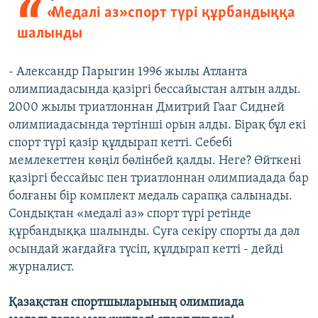
«Медалі аз» спорт түрі құрбандыққа
шалынды
- Александр Парыгин 1996 жылы Атланта
олимпиадасында қазіргі бессайыстан алтын алды.
2000 жылы триатлоннан Дмитрий Гааг Сидней
олимпиадасында төртінші орын алды. Бірақ бұл екі
спорт түрі қазір құлдырап кетті. Себебі
мемлекеттен көңіл бөлінбей қалды. Неге? Өйткені
қазіргі бессайыс пен триатлоннан олимпиадада бар
болғаны бір комплект медаль сарапқа салынады.
Сондықтан «медалі аз» спорт түрі ретінде
құрбандыққа шалынды. Суға секіру спорты да дәл
осындай жағдайға түсіп, құлдырап кетті - дейді
журналист.
Қазақстан спортшыларының олимпиада