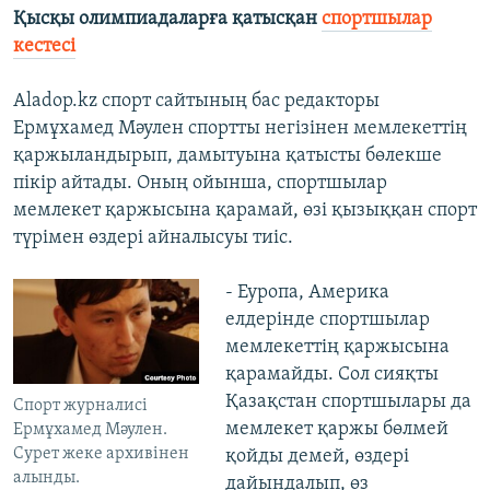
Қысқы олимпиадаларға қатысқан
спортшылар
кестесі
Aladop.kz спорт сайтының бас редакторы
Ермұхамед Мәулен спортты негізінен мемлекеттің
қаржыландырып, дамытуына қатысты бөлекше
пікір айтады. Оның ойынша, спортшылар
мемлекет қаржысына қарамай, өзі қызыққан спорт
түрімен өздері айналысуы тиіс.
- Еуропа, Америка
елдерінде спортшылар
мемлекеттің қаржысына
қарамайды. Сол сияқты
Қазақстан спортшылары да
Спорт журналисі
мемлекет қаржы бөлмей
Ермұхамед Мәулен.
Сурет жеке архивінен
қойды демей, өздері
алынды.
дайындалып, өз