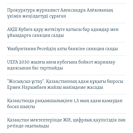
Прокуратура журналист Александра Алёхованың
үкімін жеңілдетуді сұраған
АҚШ Кубаға қару жеткізуге қатысы бар адамдар мен
ұйымдарға санкция салды
Ұлыбритания Ресейдің алты банкіне санкция салды
UEFA 2030 жылғы әлем кубогына бойкот жариялау
идеясынан бас тартпайды
"Жосықсыз ұстау". Қазақстанның адам құқығы бюросы
Ермек Нарымбаев жайлы мәлімдеме жасады
Қазақстанда рақымшылықпен 1,5 мың адам қамаудан
босап шықты
Қазақстан мектептерінде ЖИ, цифрлық қауіпсіздік пән
ретінде оқытылады