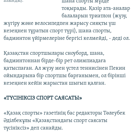
алынды).
шана спорты мүлде
тоқырады. Қазір ата-аналар
балаларын триатлон (жүзу,
жүгіру және велосипедпен жарысу сияқты үш
кезеңнен тұратын спорт түрі), шана спорты,
бадминтон үйірмелеріне бергісі келмейді, - деді ол.
Қазақстан спортшылары сноуборд, шана,
бадминтоннан бірде-бір рет олимпиадаға
қатыспаған. Ал жүзу мен үстел теннисінен Пекин
ойындарына бір спортшы барғанымен, ол бірінші
кезеңнен кейін жарыстан шығып қалған.
«ТҮСІНІКСІЗ СПОРТ САЯСАТЫ»
«Қазақ спорты» газетінің бас редакторы Төлеубек
Әділбекұлы «Қазақстандағы спорт саясаты
түсініксіз» деп санайды.