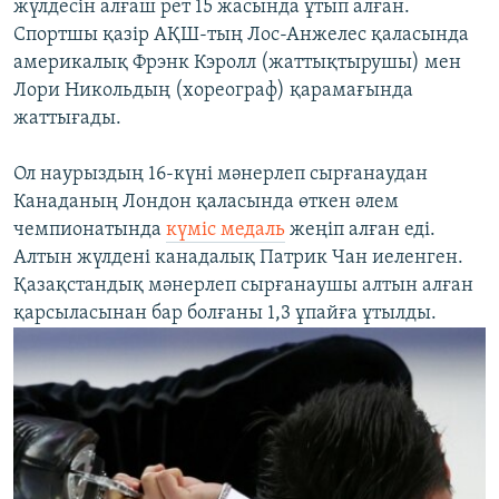
жүлдесін алғаш рет 15 жасында ұтып алған.
Спортшы қазір АҚШ-тың Лос-Анжелес қаласында
америкалық Фрэнк Кэролл (жаттықтырушы) мен
Лори Никольдың (хореограф) қарамағында
жаттығады.
Ол наурыздың 16-күні мәнерлеп сырғанаудан
Канаданың Лондон қаласында өткен әлем
чемпионатында
күміс медаль
жеңіп алған еді.
Алтын жүлдені канадалық Патрик Чан иеленген.
Қазақстандық мәнерлеп сырғанаушы алтын алған
қарсыласынан бар болғаны 1,3 ұпайға ұтылды.