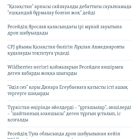
"Қазақстан" арнасы сайлауалды дебаттағы сауалнамада
"ешқандай бұрмалау болған жоқ" дейді
Ресейдің Ярослав қаласындағы ірі мұнай зауытына
дрон шабуылдады
CPJ ұйымы Қазақстан билігін Лұқпан Ахмедияровты
қудалауды тоқтатуға үндеді
Wildberries негізгі қоймаларын Ресейден көшірмек
деген хабарды жоққа шығарды
"Әділ сөз" қоры Динара Егеубаеваға қатысты істі ашық
тергеуге шақырды
Түркістан өңірінде әйелдерді – "ұрғашылар", әншілерді
– "шайтанның азаншысы" деген тұрғын ұсталып, іс
қозғалды
Ресейдің Тула облысында дрон шабуылынан кейін