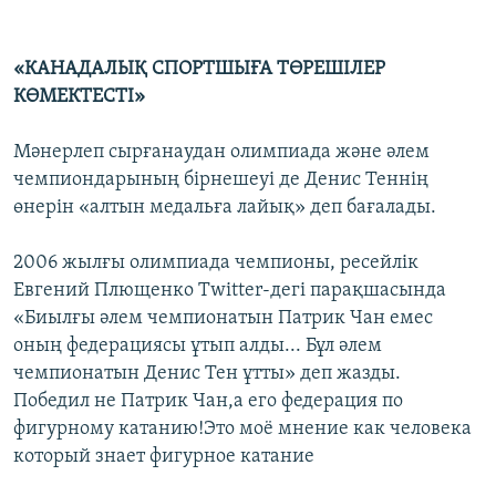
«КАНАДАЛЫҚ СПОРТШЫҒА ТӨРЕШІЛЕР
КӨМЕКТЕСТІ»
Мәнерлеп сырғанаудан олимпиада және әлем
чемпиондарының бірнешеуі де Денис Теннің
өнерін «алтын медальға лайық» деп бағалады.
2006 жылғы олимпиада чемпионы, ресейлік
Евгений Плющенко Twitter-дегі парақшасында
«Биылғы әлем чемпионатын Патрик Чан емес
оның федерациясы ұтып алды... Бұл әлем
чемпионатын Денис Тен ұтты» деп жазды.
Победил не Патрик Чан,а его федерация по
фигурному катанию!Это моё мнение как человека
который знает фигурное катание