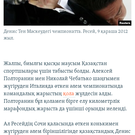
Денис Тен Мәскеудегі чемпионатта. Ресей, 9 қараша 2012
жыл.
Жалпы, биылғы қысқы маусым Қазақстан
спортшылары үшін табысты болды. Алексей
Полторанин мен Николай Чебатько шаңғымен
жүгіруден Италияда өткен әлем чемпионатында
командалық жарыстың
қола
жүлдесін алды.
Полторанин бұл қоламен бірге елу километрлік
марафондық жарыста да үшінші орынды иеленді.
Ал Ресейдің Сочи қаласында өткен конькимен
жүгіруден әлем біріншілігінде қазақстандық Денис