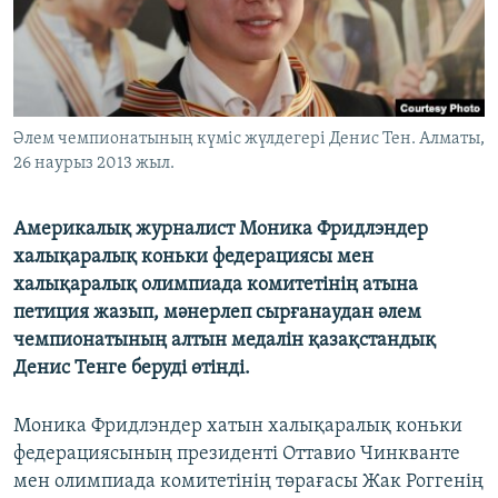
ЖАЗЫЛЫҢЫЗ
Басқа тілдерде
Әлем чемпионатының күміс жүлдегері Денис Тен. Алматы,
26 наурыз 2013 жыл.
Америкалық журналист Моника Фридлэндер
халықаралық коньки федерациясы мен
халықаралық олимпиада комитетінің атына
петиция жазып, мәнерлеп сырғанаудан әлем
чемпионатының алтын медалін қазақстандық
Денис Тенге беруді өтінді.
Моника Фридлэндер хатын халықаралық коньки
федерациясының президенті Оттавио Чинкванте
мен олимпиада комитетінің төрағасы Жак Роггенің