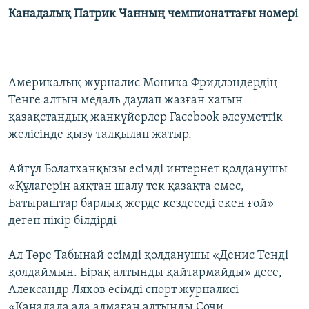
Канадалық Патрик Чанның чемпионаттағы номері
Америкалық журналис Моника Фридлэндердің
Тенге алтын медаль даулап жазған хатын
қазақстандық жанкүйерлер Facebook әлеуметтік
желісінде қызу талқылап жатыр.
Айгүл Болатханқызы есімді интернет қолданушы
«Құлагерін аяқтан шалу тек қазақта емес,
Батыраштар барлық жерде кездеседі екен ғой»
деген пікір білдірді
Ал Төре Табынай есімді қолданушы «Денис Тенді
қолдаймын. Бірақ алтынды қайтармайды» десе,
Александр Ляхов есімді спорт журналисі
«Канадада ала алмаған алтынды Сочи