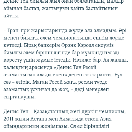
Денис Тен биылғы жыл оңай болмағанын, мамыр
айынан бастап, жаттығуын қайта бастайтынын
айтты.
– Гран-при жарыстарында жүлде ала алмадым. Әрі
менен биылғы әлем чемпионатында ешкім жүлде
күтпеді. Бірақ бапкерім Фрэнк Кэролл екеуміз
биылғы әлем біріншілігінде бар мүмкіндігімізді
көрсету үшін жұмыс істедік. Нәтиже бар. Ал жалпы,
халықтың арасында «Денис Тен Ресей
азаматтығын алады екен» деген сөз тарапты. Бұл
сөз – өтірік. Маған Ресей жағы ресми түрде
азаматтық ұсынған да жоқ, – деді мәнерлеп
сырғанаушы.
Денис Тен – Қазақстанның жеті дүркін чемпионы,
2011 жылы Астана мен Алматыда өткен Азия
ойындарының жеңімпазы. Ол ел біріншілігі