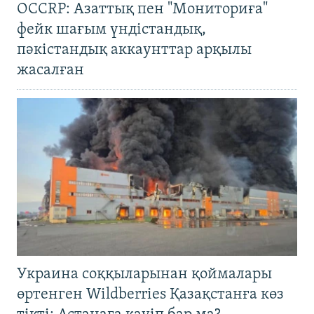
OCCRP: Азаттық пен "Мониториға"
фейк шағым үндістандық,
пәкістандық аккаунттар арқылы
жасалған
Украина соққыларынан қоймалары
өртенген Wildberries Қазақстанға көз