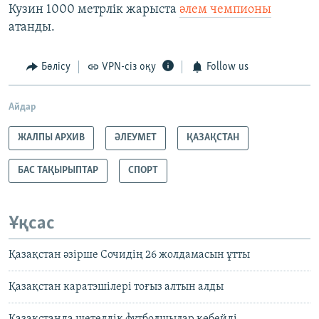
Кузин 1000 метрлік жарыста
әлем чемпионы
атанды.
Бөлісу
VPN-сіз оқу
Follow us
Айдар
ЖАЛПЫ АРХИВ
ӘЛЕУМЕТ
ҚАЗАҚСТАН
БАС ТАҚЫРЫПТАР
СПОРТ
Ұқсас
Қазақстан әзірше Сочидің 26 жолдамасын ұтты
Қазақстан каратэшілері тоғыз алтын алды