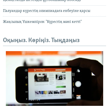
Қазақстанда шетелдік футболшылар көбейді
Палуандар күрестің олимпиадаға енбеуіне қарсы
Жақсылық Үшкемпіров: "Күрестің мәні кетті"
Оқыңыз. Көріңіз. Тыңдаңыз