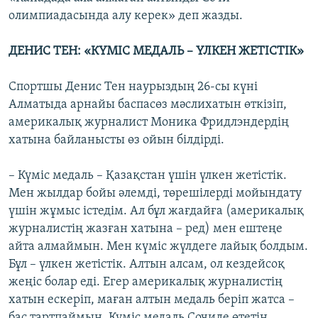
олимпиадасында алу керек» деп жазды.
ДЕНИС ТЕН: «КҮМІС МЕДАЛЬ – ҮЛКЕН ЖЕТІСТІК»
Спортшы Денис Тен наурыздың 26-сы күні
Алматыда арнайы баспасөз мәслихатын өткізіп,
америкалық журналист Моника Фридлэндердің
хатына байланысты өз ойын білдірді.
– Күміс медаль – Қазақстан үшін үлкен жетістік.
Мен жылдар бойы әлемді, төрешілерді мойындату
үшін жұмыс істедім. Ал бұл жағдайға (америкалық
журналистің жазған хатына – ред) мен ештеңе
айта алмаймын. Мен күміс жүлдеге лайық болдым.
Бұл – үлкен жетістік. Алтын алсам, ол кездейсоқ
жеңіс болар еді. Егер америкалық журналистің
хатын ескеріп, маған алтын медаль беріп жатса –
бас тартпаймын. Күміс медаль Сочиде өтетін