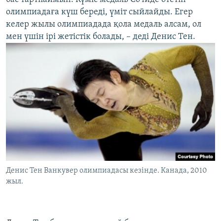
олимпиадаға күш береді, үміт сыйлайды. Егер
келер жылы олимпиадада қола медаль алсам, ол
мен үшін ірі жетістік болады, – деді Денис Тен.
Денис Тен Ванкувер олимпиадасы кезінде. Канада, 2010
жыл.