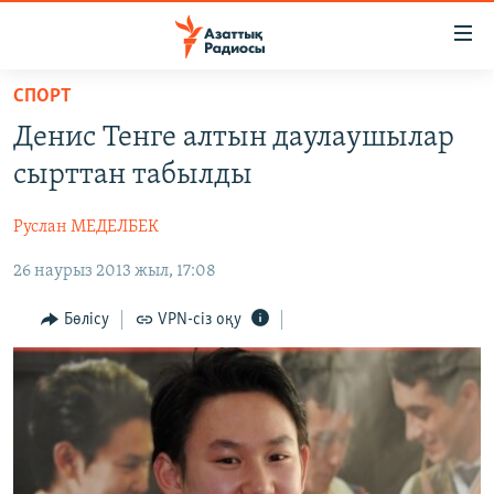
Accessibility
links
Skip
СПОРТ
to
ЖАҢАЛЫҚТАР
Денис Тенге алтын даулаушылар
main
САЯСАТ
content
сырттан табылды
AZATTYQTV
Skip
to
Руслан МЕДЕЛБЕК
ҚАҢТАР ОҚИҒАСЫ
main
26 наурыз 2013 жыл, 17:08
АДАМ ҚҰҚЫҚТАРЫ
Navigation
Skip
ӘЛЕУМЕТ
Бөлісу
VPN-сіз оқу
to
ӘЛЕМ
Search
АРНАЙЫ ЖОБАЛАР
Русский