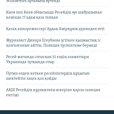
Wildberries орталығы өртенді
Киев пен Киев облысында Ресейдің әуе шабуылынан
кемінде 17 адам қаза тапқан
Қазақ кинорежиссері Ардақ Әмірқұлов дүниеден өтті
Журналист Динара Егеубаева үстінен қылмыстық іс
қозғалғанын айтты. Полиция түсініктеме бермеді
Ресей жағында соғысқан 51 елдің азаматтары
Украинада тұтқында отыр
Путин елден кеткен ресейліктердің құқығын
шектейтін заңға қол қойды
АҚШ Ресейдің құрлықтағы әскеріне қарсы санкция
енгізді