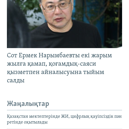
Сот Ермек Нарымбаевты екі жарым
жылға қамап, қоғамдық-саяси
қызметпен айналысуына тыйым
салды
Жаңалықтар
Қазақстан мектептерінде ЖИ, цифрлық қауіпсіздік пән
ретінде оқытылады