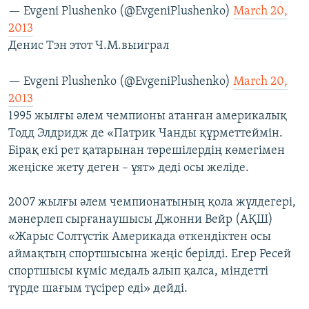
— Evgeni Plushenko (@EvgeniPlushenko)
March 20,
2013
Денис Тэн этот Ч.М.выиграл
— Evgeni Plushenko (@EvgeniPlushenko)
March 20,
2013
1995 жылғы әлем чемпионы атанған америкалық
Тодд Элдридж де «Патрик Чанды құрметтеймін.
Бірақ екі рет қатарынан төрешілердің көмегімен
жеңіске жету деген – ұят» деді осы желіде.
2007 жылғы әлем чемпионатының қола жүлдегері,
мәнерлеп сырғанаушысы Джонни Вейр (АҚШ)
«Жарыс Солтүстік Америкада өткендіктен осы
аймақтың спортшысына жеңіс берілді. Егер Ресей
спортшысы күміс медаль алып қалса, міндетті
түрде шағым түсірер еді» дейді.