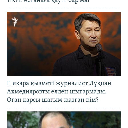
тікті: Астанаға қауіп бар ма?
Шекара қызметі журналист Лұқпан
Ахмедияровты елден шығармады.
Оған қарсы шағым жазған кім?