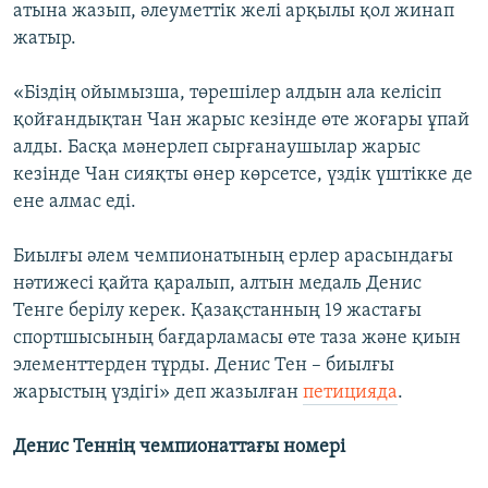
атына жазып, әлеуметтік желі арқылы қол жинап
жатыр.
«Біздің ойымызша, төрешілер алдын ала келісіп
қойғандықтан Чан жарыс кезінде өте жоғары ұпай
алды. Басқа мәнерлеп сырғанаушылар жарыс
кезінде Чан сияқты өнер көрсетсе, үздік үштікке де
ене алмас еді.
Биылғы әлем чемпионатының ерлер арасындағы
нәтижесі қайта қаралып, алтын медаль Денис
Тенге берілу керек. Қазақстанның 19 жастағы
спортшысының бағдарламасы өте таза және қиын
элементтерден тұрды. Денис Тен – биылғы
жарыстың үздігі» деп жазылған
петицияда
.
Денис Теннің чемпионаттағы номері