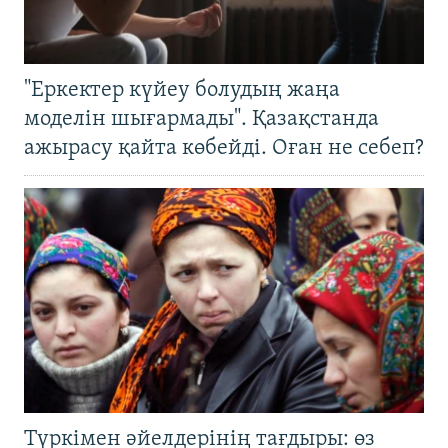
"Еркектер күйеу болудың жаңа
моделін шығармады". Қазақстанда
ажырасу қайта көбейді. Оған не себеп?
Түркімен әйелдерінің тағдыры: өз