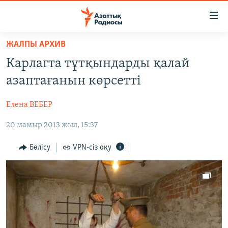
Accessibility
links
Skip
ЖАЛПЫ АРХИВ
to
ЖАҢАЛЫҚТАР
Карлагта тұтқындарды қалай
main
САЯСАТ
content
азаптағанын көрсетті
AZATTYQTV
Skip
to
Елена ВЕБЕР
ҚАҢТАР ОҚИҒАСЫ
main
20 мамыр 2013 жыл, 15:37
АДАМ ҚҰҚЫҚТАРЫ
Navigation
Skip
ӘЛЕУМЕТ
Бөлісу
VPN-сіз оқу
to
ӘЛЕМ
Search
АРНАЙЫ ЖОБАЛАР
Русский