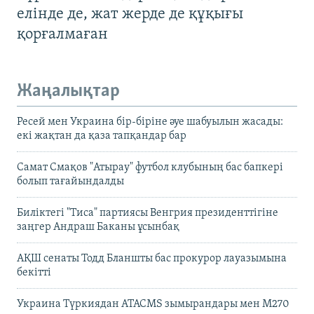
елінде де, жат жерде де құқығы
қорғалмаған
Жаңалықтар
Ресей мен Украина бір-біріне әуе шабуылын жасады:
екі жақтан да қаза тапқандар бар
Самат Смақов "Атырау" футбол клубының бас бапкері
болып тағайындалды
Биліктегі "Тиса" партиясы Венгрия президенттігіне
заңгер Андраш Баканы ұсынбақ
АҚШ сенаты Тодд Бланшты бас прокурор лауазымына
бекітті
Украина Түркиядан ATACMS зымырандары мен M270