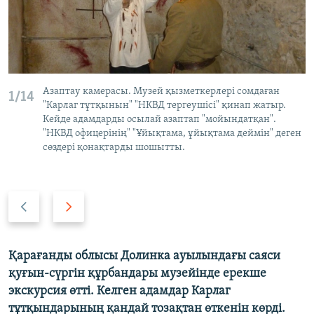
ЖАЗЫЛЫҢЫЗ
Басқа тілдерде
Азаптау камерасы. Музей қызметкерлері сомдаған
1/14
"Карлаг тұтқынын" "НКВД тергеушісі" қинап жатыр.
Кейде адамдарды осылай азаптап "мойындатқан".
"НКВД офицерінің" "Ұйықтама, ұйықтама деймін" деген
сөздері қонақтарды шошытты.
Previous
Next
slide
slide
Қарағанды облысы Долинка ауылындағы саяси
қуғын-сүргін құрбандары музейінде ерекше
экскурсия өтті. Келген адамдар Карлаг
тұтқындарының қандай тозақтан өткенін көрді.