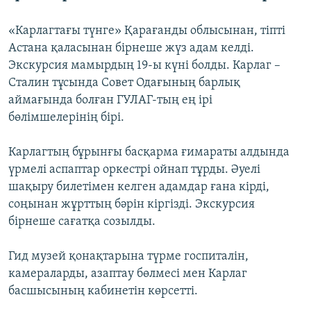
«Карлагтағы түнге» Қарағанды облысынан, тіпті
Астана қаласынан бірнеше жүз адам келді.
Экскурсия мамырдың 19-ы күні болды. Карлаг –
Сталин тұсында Совет Одағының барлық
аймағында болған ГУЛАГ-тың ең ірі
бөлімшелерінің бірі.
Карлагтың бұрынғы басқарма ғимараты алдында
үрмелі аспаптар оркестрі ойнап тұрды. Әуелі
шақыру билетімен келген адамдар ғана кірді,
соңынан жұрттың бәрін кіргізді. Экскурсия
бірнеше сағатқа созылды.
Гид музей қонақтарына түрме госпиталін,
камераларды, азаптау бөлмесі мен Карлаг
басшысының кабинетін көрсетті.