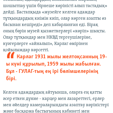
шошытпау үшін бірнеше көріністі алып тастадық»
дейді. Бастапқыда «музейге келген адамдар
тұтқындардың киімін киіп, олар көрген азапты өз
басынан кешіреді» деп хабарланған еді. Бірақ
оның бәрін музей қызметкерлері «көріп» шықты.
Олар тұтқындар мен НКВД тергеушілеріне,
куәгерлерге «айналып», Карлаг өмірінен
қойылымдар көрсетті.
Карлаг 1931 жылы желтоқсанның 19-
ы күні құрылып, 1959 жылы жабылған.
Бұл - ГУЛАГ-тың ең ірі бөлімшелерінің
бірі.
Келген адамдардың айтуынша, оларға ең қатты
әсер еткен дүние - карцер мен лазареттегі, ерлер
мен әйелдер камераларындағы азаптау көріністері
және басқарма бастығының кабинеті мен