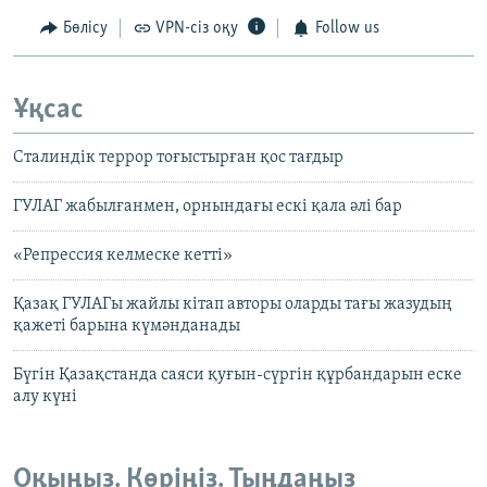
Бөлісу
VPN-сіз оқу
Follow us
Ұқсас
Сталиндік террор тоғыстырған қос тағдыр
ГУЛАГ жабылғанмен, орнындағы ескі қала әлі бар
«Репрессия келмеске кетті»
Қазақ ГУЛАГы жайлы кітап авторы оларды тағы жазудың
қажеті барына күмәнданады
Бүгін Қазақстанда саяси қуғын-сүргін құрбандарын еске
алу күні
Оқыңыз. Көріңіз. Тыңдаңыз