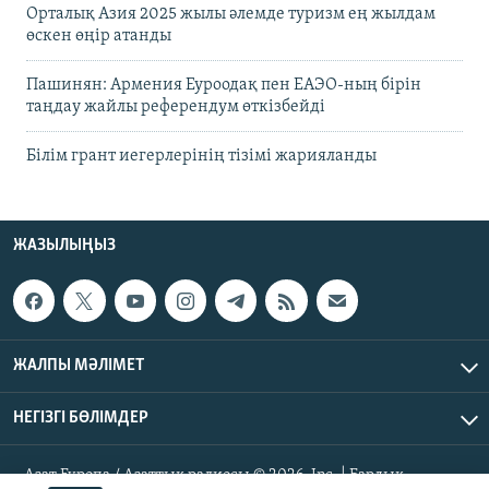
Орталық Азия 2025 жылы әлемде туризм ең жылдам
өскен өңір атанды
Пашинян: Армения Еуроодақ пен ЕАЭО-ның бірін
таңдау жайлы референдум өткізбейді
Білім грант иегерлерінің тізімі жарияланды
ЖАЗЫЛЫҢЫЗ
ЖАЛПЫ МӘЛІМЕТ
НЕГІЗГІ БӨЛІМДЕР
Азат Еуропа / Азаттық радиосы © 2026, Inc. | Барлық