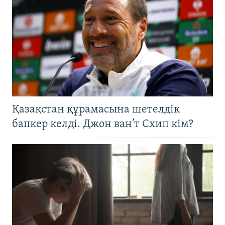
Қазақстан құрамасына шетелдік
бапкер келді. Джон ван’т Схип кім?