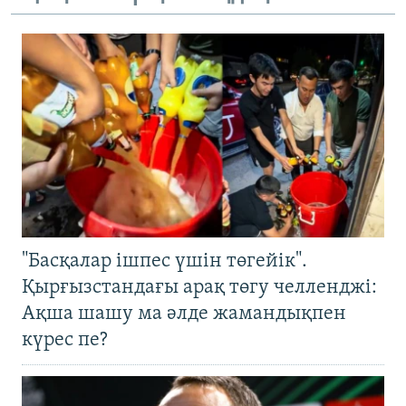
"Басқалар ішпес үшін төгейік".
Қырғызстандағы арақ төгу челленджі:
Ақша шашу ма әлде жамандықпен
күрес пе?