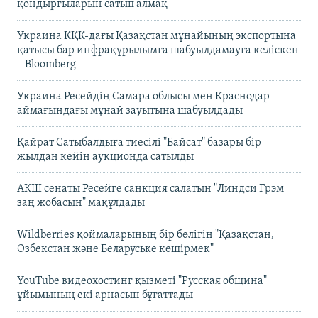
қондырғыларын сатып алмақ
Украина КҚК-дағы Қазақстан мұнайының экспортына
қатысы бар инфрақұрылымға шабуылдамауға келіскен
– Bloomberg
Украина Ресейдің Самара облысы мен Краснодар
аймағындағы мұнай зауытына шабуылдады
Қайрат Сатыбалдыға тиесілі "Байсат" базары бір
жылдан кейін аукционда сатылды
АҚШ сенаты Ресейге санкция салатын "Линдси Грэм
заң жобасын" мақұлдады
Wildberries қоймаларының бір бөлігін "Қазақстан,
Өзбекстан және Беларуське көшірмек"
YouTube видеохостинг қызметі "Русская община"
ұйымының екі арнасын бұғаттады