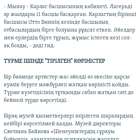
- Мынау - Карлаг басшысының кабинеті. Лагерьді
әр жылдары 11 басшы басқарған. Карлагтың бірінші
басшысы Отто Биннің кезінде басшылық
отбасылардың бірге болуына рұқсат еткен. Әйелдер
мен ерлердің бірге тұрып, жұмыс істеген кезі сол-
ақ болды, - деді гид.
ТҮРМЕ ІШІНДЕ "ТІРІЛГЕН" КӨРІНІСТЕР
Бір бөлмеде артистер жас әйелді өз әкесіне қарсы
куәлік беруге мәжбүрлеп жатқан көріністі қойды.
Түрме күзетшісінің тұтқынды сабап жатқан сәті де
бейнелі түрде көрсетілді.
Бірақ музей қызметкерлері әзірлеген шаралардың
кейбірі көрсетілмей қалды. Музей директоры
Светлана Байнова «Шенеуніктердің сұрауы
бойынша, адамдардың психикасын жаралап,