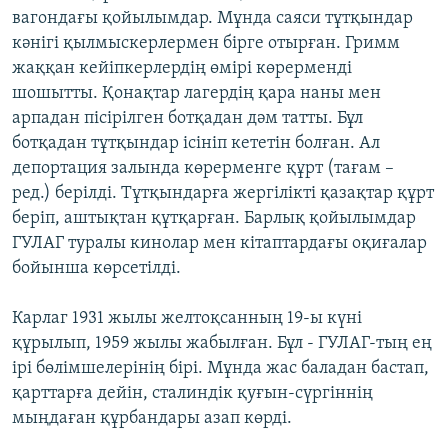
вагондағы қойылымдар. Мұнда саяси тұтқындар
кәнігі қылмыскерлермен бірге отырған. Гримм
жаққан кейіпкерлердің өмірі көрерменді
шошытты. Қонақтар лагердің қара наны мен
арпадан пісірілген ботқадан дәм татты. Бұл
ботқадан тұтқындар ісініп кететін болған. Ал
депортация залында көрерменге құрт (тағам –
ред.) берілді. Тұтқындарға жергілікті қазақтар құрт
беріп, аштықтан құтқарған. Барлық қойылымдар
ГУЛАГ туралы кинолар мен кітаптардағы оқиғалар
бойынша көрсетілді.
Карлаг 1931 жылы желтоқсанның 19-ы күні
құрылып, 1959 жылы жабылған. Бұл - ГУЛАГ-тың ең
ірі бөлімшелерінің бірі. Мұнда жас баладан бастап,
қарттарға дейін, сталиндік қуғын-сүргіннің
мыңдаған құрбандары азап көрді.