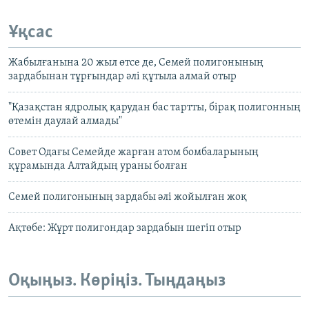
Ұқсас
Жабылғанына 20 жыл өтсе де, Семей полигонының
зардабынан тұрғындар әлі құтыла алмай отыр
"Қазақстан ядролық қарудан бас тартты, бірақ полигонның
өтемін даулай алмады"
Совет Одағы Семейде жарған атом бомбаларының
құрамында Алтайдың ураны болған
Семей полигонының зардабы әлі жойылған жоқ
Ақтөбе: Жұрт полигондар зардабын шегіп отыр
Оқыңыз. Көріңіз. Тыңдаңыз