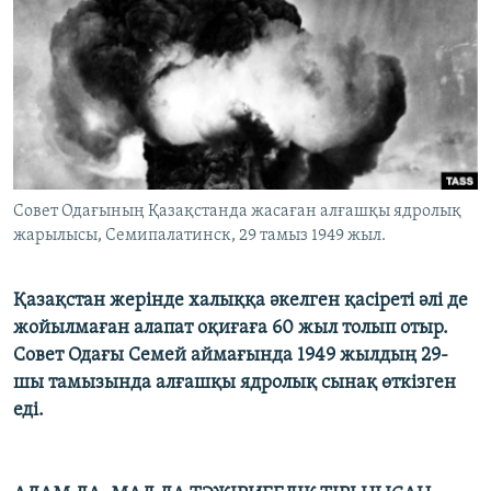
ЖАЗЫЛЫҢЫЗ
Басқа тілдерде
Совет Одағының Қазақстанда жасаған алғашқы ядролық
жарылысы, Семипалатинск, 29 тамыз 1949 жыл.
Қазақстан жерінде халыққа әкелген қасіреті әлі де
жойылмаған алапат оқиғаға 60 жыл толып отыр.
Совет Одағы Семей аймағында 1949 жылдың 29-
шы тамызында алғашқы ядролық сынақ өткізген
еді.