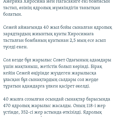
Америка Хиросима мен Нагасакиге екі бомбасын
тастап, өзінің ядролық мүмкіндігін танытқан
болатын.
Семей аймағында 40 жыл бойы сыналған ядролық
зарядтардың жиынтық қуаты Хиросимаға
тасталған бомбаның қуатынан 2,5 мың есе асып
түседі екен.
Сол кезде бұл жарылыс Совет Одағының адамдары
үшін мақтаныш, жетістік болып көрінді. Бірақ
кейін Семей өңірінде жүздеген жарылысқа
ұласқан бұл сынақтардың салдары сол жерде
тұратын адамдарға үлкен қасірет әкелді.
40 жылға созылған осындай сынақтар барысында
470 ядролық жарылыс жасалды. Оның 118-і жер
үстінде, 352-сі жер астында өткізілді. Ядролық