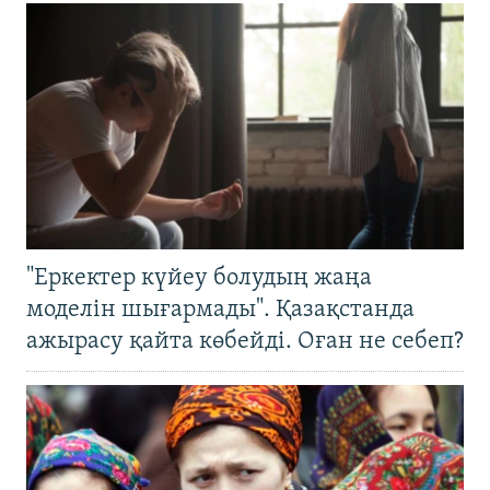
"Еркектер күйеу болудың жаңа
моделін шығармады". Қазақстанда
ажырасу қайта көбейді. Оған не себеп?