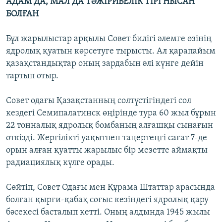
АДАМ ДА, МАЛ ДА ТӘЖІРИБЕЛІК ТІРІ НЫСАН
БОЛҒАН
Бұл жарылыстар арқылы Совет билігі әлемге өзінің
ядролық қуатын көрсетуге тырысты. Ал қарапайым
қазақстандықтар оның зардабын әлі күнге дейін
тартып отыр.
Совет одағы Қазақстанның солтүстігіндегі сол
кездегі Семипалатинск өңірінде тура 60 жыл бұрын
22 тонналық ядролық бомбаның алғашқы сынағын
өткізді. Жергілікті уақытпен таңертеңгі сағат 7-де
орын алған қуатты жарылыс бір мезетте аймақты
радиациялық күлге орады.
Сөйтіп, Совет Одағы мен Құрама Штаттар арасында
болған қырғи-қабақ соғыс кезіндегі ядролық қару
бәсекесі басталып кетті. Оның алдында 1945 жылы