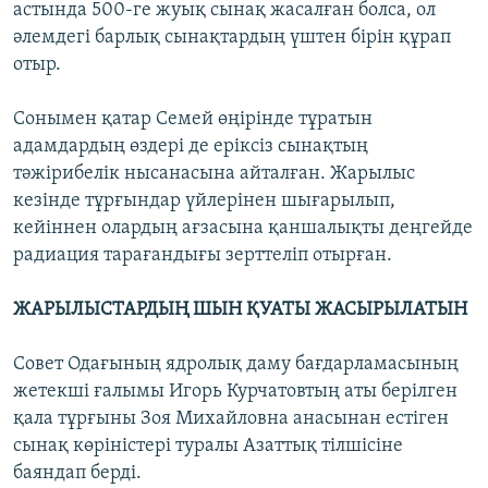
астында 500-ге жуық сынақ жасалған болса, ол
әлемдегі барлық сынақтардың үштен бірін құрап
отыр.
Сонымен қатар Семей өңірінде тұратын
адамдардың өздері де еріксіз сынақтың
тәжірибелік нысанасына айталған. Жарылыс
кезінде тұрғындар үйлерінен шығарылып,
кейіннен олардың ағзасына қаншалықты деңгейде
радиация тарағандығы зерттеліп отырған.
ЖАРЫЛЫСТАРДЫҢ ШЫН ҚУАТЫ ЖАСЫРЫЛАТЫН
Совет Одағының ядролық даму бағдарламасының
жетекші ғалымы Игорь Курчатовтың аты берілген
қала тұрғыны Зоя Михайловна анасынан естіген
сынақ көріністері туралы Азаттық тілшісіне
баяндап берді.