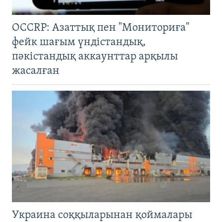
OCCRP: Азаттық пен "Мониториға"
фейк шағым үндістандық,
пәкістандық аккаунттар арқылы
жасалған
Украина соққыларынан қоймалары