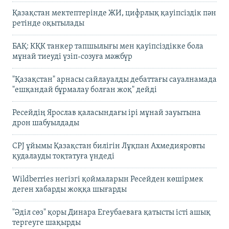
Қазақстан мектептерінде ЖИ, цифрлық қауіпсіздік пән
ретінде оқытылады
БАҚ: КҚК танкер тапшылығы мен қауіпсіздікке бола
мұнай тиеуді үзіп-созуға мәжбүр
"Қазақстан" арнасы сайлауалды дебаттағы сауалнамада
"ешқандай бұрмалау болған жоқ" дейді
Ресейдің Ярослав қаласындағы ірі мұнай зауытына
дрон шабуылдады
CPJ ұйымы Қазақстан билігін Лұқпан Ахмедияровты
қудалауды тоқтатуға үндеді
Wildberries негізгі қоймаларын Ресейден көшірмек
деген хабарды жоққа шығарды
"Әділ сөз" қоры Динара Егеубаеваға қатысты істі ашық
тергеуге шақырды