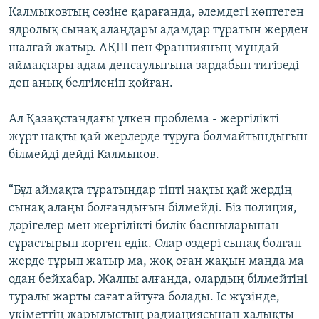
Калмыковтың сөзіне қарағанда, әлемдегі көптеген
ядролық сынақ алаңдары адамдар тұратын жерден
шалғай жатыр. АҚШ пен Францияның мұндай
аймақтары адам денсаулығына зардабын тигізеді
деп анық белгіленіп қойған.
Ал Қазақстандағы үлкен проблема - жергілікті
жұрт нақты қай жерлерде тұруға болмайтындығын
білмейді дейді Калмыков.
“Бұл аймақта тұратындар тіпті нақты қай жердің
сынақ алаңы болғандығын білмейді. Біз полиция,
дәрігелер мен жергілікті билік басшыларынан
сұрастырып көрген едік. Олар өздері сынақ болған
жерде тұрып жатыр ма, жоқ оған жақын маңда ма
одан бейхабар. Жалпы алғанда, олардың білмейтіні
туралы жарты сағат айтуға болады. Іс жүзінде,
үкіметтің жарылыстың радиациясынан халықты