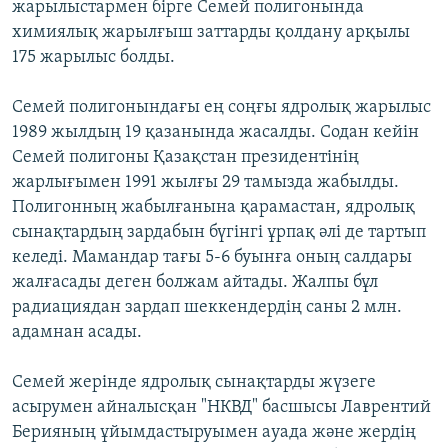
жарылыстармен бірге Семей полигонында
химиялық жарылғыш заттарды қолдану арқылы
175 жарылыс болды.
Семей полигонындағы ең соңғы ядролық жарылыс
1989 жылдың 19 қазанында жасалды. Содан кейін
Семей полигоны Қазақстан президентінің
жарлығымен 1991 жылғы 29 тамызда жабылды.
Полигонның жабылғанына қарамастан, ядролық
сынақтардың зардабын бүгінгі ұрпақ әлі де тартып
келеді. Мамандар тағы 5-6 буынға оның салдары
жалғасады деген болжам айтады. Жалпы бұл
радиациядан зардап шеккендердің саны 2 млн.
адамнан асады.
Семей жерінде ядролық сынақтарды жүзеге
асырумен айналысқан "НКВД" басшысы Лаврентий
Берияның ұйымдастыруымен ауада және жердің