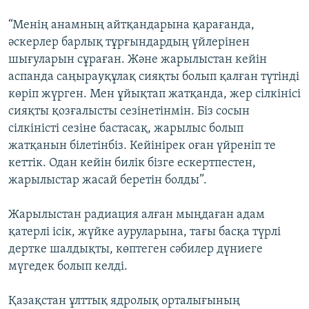
“Менің анамның айтқандарына қарағанда,
әскерлер барлық тұрғындардың үйлерінен
шығуларын сұраған. Және жарылыстан кейін
аспанда саңырауқұлақ сияқты болып қалған түтінді
көріп жүрген. Мен ұйықтап жатқанда, жер сілкінісі
сияқты қозғалысты сезінетінмін. Біз сосын
сілкіністі сезіне бастасақ, жарылыс болып
жатқанын білетінбіз. Кейінірек оған үйреніп те
кеттік. Одан кейін билік бізге ескертпестен,
жарылыстар жасай беретін болды”.
Жарылыстан радиация алған мыңдаған адам
қатерлі ісік, жүйке ауруларына, тағы басқа түрлі
дертке шалдықты, көптеген сәбилер дүниеге
мүгедек болып келді.
Қазақстан ұлттық ядролық орталығының