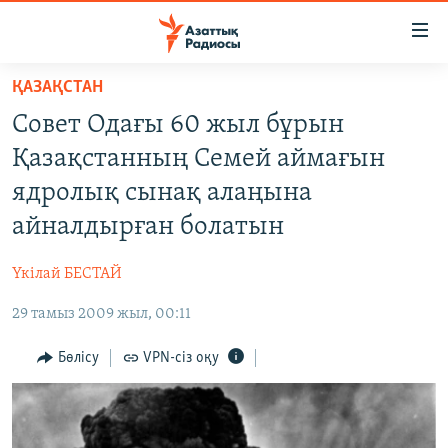
Accessibility
links
Skip
ҚАЗАҚСТАН
to
ЖАҢАЛЫҚТАР
Совет Одағы 60 жыл бұрын
main
САЯСАТ
content
Қазақстанның Семей аймағын
AZATTYQTV
Skip
ядролық сынақ алаңына
to
ҚАҢТАР ОҚИҒАСЫ
айналдырған болатын
main
АДАМ ҚҰҚЫҚТАРЫ
Navigation
Үкілай БЕСТАЙ
Skip
ӘЛЕУМЕТ
to
29 тамыз 2009 жыл, 00:11
ӘЛЕМ
Search
АРНАЙЫ ЖОБАЛАР
Бөлісу
VPN-сіз оқу
Русский