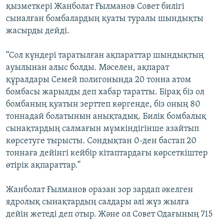
қызметкері Жанболат Ғылманов Совет билігі
сыналған бомбалардың қуаты туралы шындықты
жасырды дейді.
“Сол күндері таратылған ақпараттар шындықтың
ауылынан алыс болды. Мәселен, ақпарат
құралдары Семей полигонында 20 тонна атом
бомбасы жарылды деп хабар таратты. Бірақ біз ол
бомбаның қуатын зерттеп көргенде, біз оның 80
тоннадай болатынын анықтадық. Билік бомбалық
сынақтардың салмағын мүмкіндігінше азайтып
көрсетуге тырысты. Сондықтан 0-ден бастап 20
тоннаға дейінгі кейбір кітаптардағы көрсеткіштер
өтірік ақпараттар.”
Жанболат Ғылманов оразан зор зардап әкелген
ядролық сынақтардың салдары әлі жүз жылға
дейін жетеді деп отыр. Және ол Совет Одағының 715