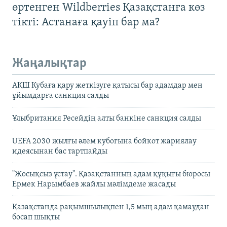
өртенген Wildberries Қазақстанға көз
тікті: Астанаға қауіп бар ма?
Жаңалықтар
АҚШ Кубаға қару жеткізуге қатысы бар адамдар мен
ұйымдарға санкция салды
Ұлыбритания Ресейдің алты банкіне санкция салды
UEFA 2030 жылғы әлем кубогына бойкот жариялау
идеясынан бас тартпайды
"Жосықсыз ұстау". Қазақстанның адам құқығы бюросы
Ермек Нарымбаев жайлы мәлімдеме жасады
Қазақстанда рақымшылықпен 1,5 мың адам қамаудан
босап шықты