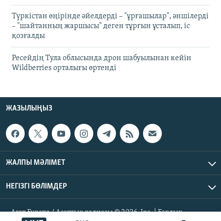
Түркістан өңірінде әйелдерді – "ұрғашылар", әншілерді
– "шайтанның жаршысы" деген тұрғын ұсталып, іс
қозғалды
Ресейдің Тула облысында дрон шабуылынан кейін
Wildberries орталығы өртенді
ЖАЗЫЛЫҢЫЗ
ЖАЛПЫ МӘЛІМЕТ
НЕГІЗГІ БӨЛІМДЕР
Азат Еуропа / Азаттық радиосы © 2026, Inc. | Барлық