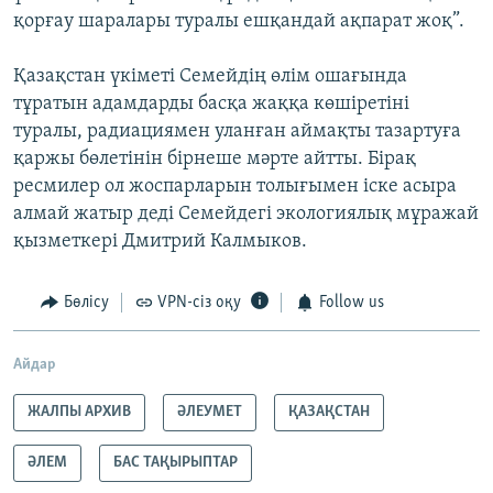
қорғау шаралары туралы ешқандай ақпарат жоқ”.
Қазақстан үкіметі Семейдің өлім ошағында
тұратын адамдарды басқа жаққа көшіретіні
туралы, радиациямен уланған аймақты тазартуға
қаржы бөлетінін бірнеше мәрте айтты. Бірақ
ресмилер ол жоспарларын толығымен іске асыра
алмай жатыр деді Семейдегі экологиялық мұражай
қызметкері Дмитрий Калмыков.
Бөлісу
VPN-сіз оқу
Follow us
Айдар
ЖАЛПЫ АРХИВ
ӘЛЕУМЕТ
ҚАЗАҚСТАН
ӘЛЕМ
БАС ТАҚЫРЫПТАР