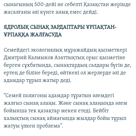
сынағының 500-дейі не себепті Қазақстан жерінде
жасалғаны әлі күнге анық емес дейді.
ЯДРОЛЫҚ СЫНАҚ ЗАРДАПТАРЫ ҰРПАҚТАН-
ҰРПАҚҚА ЖАЛҒАСУДА
Семейдегі экологиялық мұражайдың қызметкері
Дмитрий Калмыков Азаттықтың орыс қызметіне
берген сұхбатында, сынақтардың салдары бүгін де,
ертең де біліне береді, өйткені ол жерлерде әлі де
адамдар тұрып жатыр деді.
“Семей полигоны адамдар тұратын әлемдегі
жалғыз сынақ алаңы. Және сынақ алаңында әлем
бойынша тек қазақтар мекен етеді. Бейбіт
халықтың сынақ аймағында жылдар бойы тұрып
жатуы үлкен проблема”.