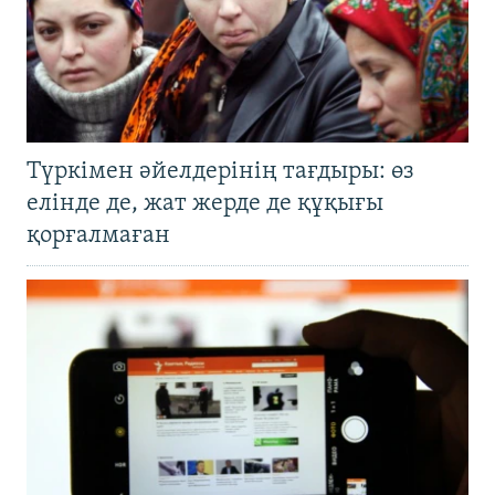
Түркімен әйелдерінің тағдыры: өз
елінде де, жат жерде де құқығы
қорғалмаған