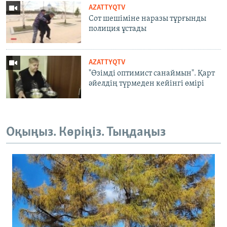
AZATTYQTV
Сот шешіміне наразы тұрғынды
полиция ұстады
AZATTYQTV
"Өзімді оптимист санаймын". Қарт
әйелдің түрмеден кейінгі өмірі
Оқыңыз. Көріңіз. Тыңдаңыз