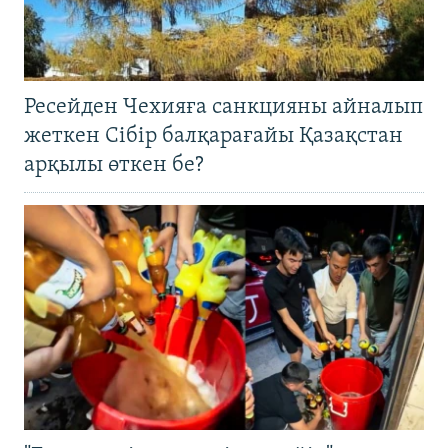
Ресейден Чехияға санкцияны айналып
жеткен Сібір балқарағайы Қазақстан
арқылы өткен бе?