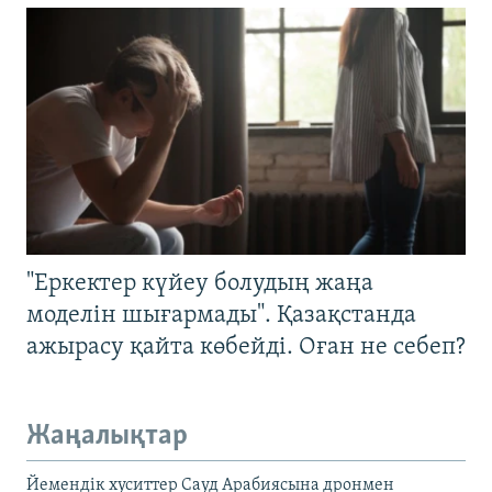
"Еркектер күйеу болудың жаңа
моделін шығармады". Қазақстанда
ажырасу қайта көбейді. Оған не себеп?
Жаңалықтар
Йемендік хуситтер Сауд Арабиясына дронмен