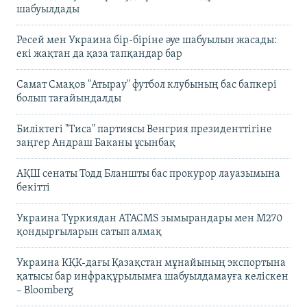
шабуылдады
Ресей мен Украина бір-біріне әуе шабуылын жасады:
екі жақтан да қаза тапқандар бар
Самат Смақов "Атырау" футбол клубының бас бапкері
болып тағайындалды
Биліктегі "Тиса" партиясы Венгрия президенттігіне
заңгер Андраш Баканы ұсынбақ
АҚШ сенаты Тодд Бланшты бас прокурор лауазымына
бекітті
Украина Түркиядан ATACMS зымырандары мен M270
қондырғыларын сатып алмақ
Украина КҚК-дағы Қазақстан мұнайының экспортына
қатысы бар инфрақұрылымға шабуылдамауға келіскен
– Bloomberg