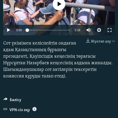
No media source currently available
ЖАЗЫЛЫҢЫЗ
Басқа тілдерде
0:00
2:18
Жүктеп алу
Сот үкімімен келіспейтін ондаған
адам Қазақстанның бұрынғы
президенті, Қауіпсіздік кеңесінің төрағасы
Нұрсұлтан Назарбаев кеңсесінің алдына жиналды.
Шағымданушылар сот актілерін тексеретін
комиссия құруды талап етеді.
Бөлісу
VPN-сіз оқу