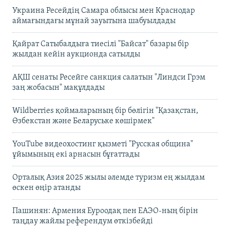
Украина Ресейдің Самара облысы мен Краснодар
аймағындағы мұнай зауытына шабуылдады
Қайрат Сатыбалдыға тиесілі "Байсат" базары бір
жылдан кейін аукционда сатылды
АҚШ сенаты Ресейге санкция салатын "Линдси Грэм
заң жобасын" мақұлдады
Wildberries қоймаларының бір бөлігін "Қазақстан,
Өзбекстан және Беларуське көшірмек"
YouTube видеохостинг қызметі "Русская община"
ұйымының екі арнасын бұғаттады
Орталық Азия 2025 жылы әлемде туризм ең жылдам
өскен өңір атанды
Пашинян: Армения Еуроодақ пен ЕАЭО-ның бірін
таңдау жайлы референдум өткізбейді