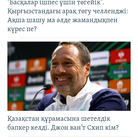
"Басқалар ішпес үшін төгейік".
Қырғызстандағы арақ төгу челленджі:
Ақша шашу ма әлде жамандықпен
күрес пе?
Қазақстан құрамасына шетелдік
бапкер келді. Джон ван’т Схип кім?