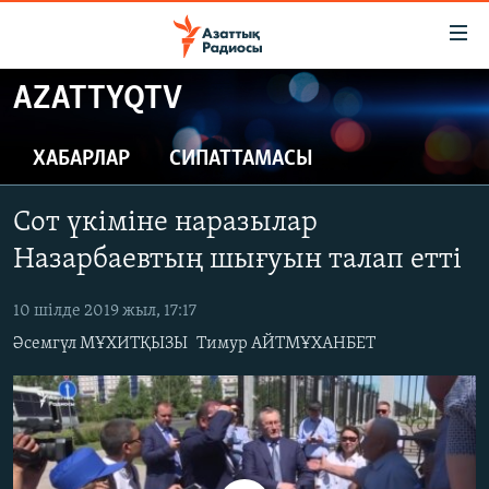
Accessibility
links
Skip
AZATTYQTV
to
ЖАҢАЛЫҚТАР
main
САЯСАТ
ХАБАРЛАР
СИПАТТАМАСЫ
content
AZATTYQTV
Skip
Сот үкіміне наразылар
to
ҚАҢТАР ОҚИҒАСЫ
main
Назарбаевтың шығуын талап етті
АДАМ ҚҰҚЫҚТАРЫ
Navigation
Skip
10 шілде 2019 жыл, 17:17
ӘЛЕУМЕТ
to
Әсемгүл МҰХИТҚЫЗЫ
Тимур АЙТМҰХАНБЕТ
ӘЛЕМ
Search
АРНАЙЫ ЖОБАЛАР
Русский