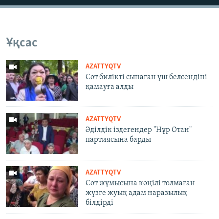
Ұқсас
AZATTYQTV
Сот билікті сынаған үш белсендіні
қамауға алды
AZATTYQTV
Әділдік іздегендер "Нұр Отан"
партиясына барды
AZATTYQTV
Сот жұмысына көңілі толмаған
жүзге жуық адам наразылық
білдірді