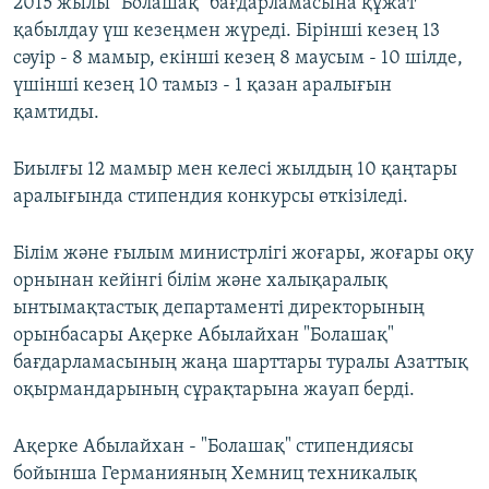
2015 жылы "Болашақ" бағдарламасына құжат
қабылдау үш кезеңмен жүреді. Бірінші кезең 13
сәуір - 8 мамыр, екінші кезең 8 маусым - 10 шілде,
үшінші кезең 10 тамыз - 1 қазан аралығын
қамтиды.
Биылғы 12 мамыр мен келесі жылдың 10 қаңтары
аралығында стипендия конкурсы өткізіледі.
Білім және ғылым министрлігі жоғары, жоғары оқу
орнынан кейінгі білім және халықаралық
ынтымақтастық департаменті директорының
орынбасары Ақерке Абылайхан "Болашақ"
бағдарламасының жаңа шарттары туралы Азаттық
оқырмандарының сұрақтарына жауап берді.
Ақерке Абылайхан - "Болашақ" стипендиясы
бойынша Германияның Хемниц техникалық