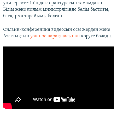
университетінің докторантурасын тәмамдаған.
Білім және ғылым министрлігінде бөлім бастығы,
басқарма төрайымы болған.
Онлайн-конференция видеосын осы жерден және
Азаттықтың
youtube парақшасынан
көруге болады.