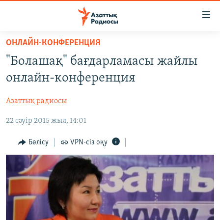
Accessibility
links
Skip
ОНЛАЙН-КОНФЕРЕНЦИЯ
to
ЖАҢАЛЫҚТАР
"Болашақ" бағдарламасы жайлы
main
САЯСАТ
content
онлайн-конференция
AZATTYQTV
Skip
to
Азаттық радиосы
ҚАҢТАР ОҚИҒАСЫ
main
22 сәуір 2015 жыл, 14:01
АДАМ ҚҰҚЫҚТАРЫ
Navigation
Skip
ӘЛЕУМЕТ
Бөлісу
VPN-сіз оқу
to
ӘЛЕМ
Search
АРНАЙЫ ЖОБАЛАР
Русский