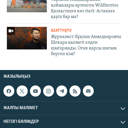
қоймалары өртенген Wildberries
Қазақстанға көз тікті: Астанаға
қауіп бар ма?
AZATTYQTV
Журналист Лұқпан Ахмедияровты
Шекара қызметі елден
шығармады. Оған қарсы шағым
берген кім?
ЖАЗЫЛЫҢЫЗ
ЖАЛПЫ МӘЛІМЕТ
НЕГІЗГІ БӨЛІМДЕР