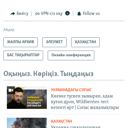
Бөлісу
VPN-сіз оқу
Follow us
Айдар
ЖАЛПЫ АРХИВ
ӘЛЕУМЕТ
ҚАЗАҚСТАН
БАС ТАҚЫРЫПТАР
Онлайн-конференция
Оқыңыз. Көріңіз. Тыңдаңыз
УКРАИНАДАҒЫ СОҒЫС
Киевке түскен зымыран, адам
қуған дрон, Wildberries-тегі
кезекті өрт | Соғыс жаңалықтары
ҚАЗАҚСТАН
Украина соққыларынан