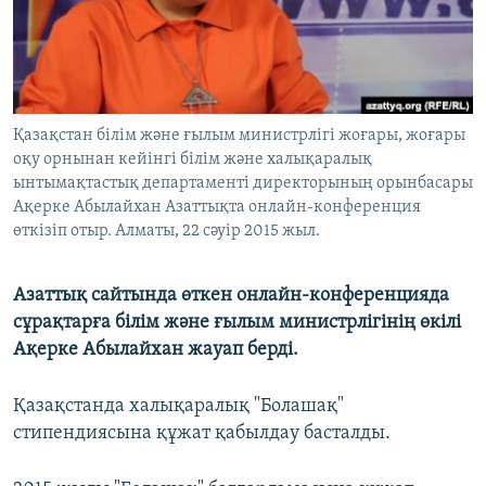
ЖАЗЫЛЫҢЫЗ
Басқа тілдерде
Қазақстан білім және ғылым министрлігі жоғары, жоғары
оқу орнынан кейінгі білім және халықаралық
ынтымақтастық департаменті директорының орынбасары
Ақерке Абылайхан Азаттықта онлайн-конференция
өткізіп отыр. Алматы, 22 сәуір 2015 жыл.
Азаттық сайтында өткен онлайн-конференцияда
сұрақтарға білім және ғылым министрлігінің өкілі
Ақерке Абылайхан жауап берді.
Қазақстанда халықаралық "Болашақ"
стипендиясына құжат қабылдау басталды.