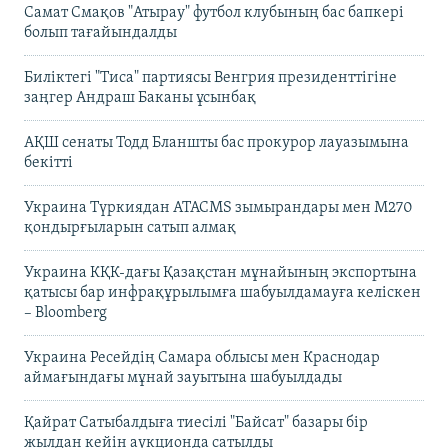
Самат Смақов "Атырау" футбол клубының бас бапкері
болып тағайындалды
Биліктегі "Тиса" партиясы Венгрия президенттігіне
заңгер Андраш Баканы ұсынбақ
АҚШ сенаты Тодд Бланшты бас прокурор лауазымына
бекітті
Украина Түркиядан ATACMS зымырандары мен M270
қондырғыларын сатып алмақ
Украина КҚК-дағы Қазақстан мұнайының экспортына
қатысы бар инфрақұрылымға шабуылдамауға келіскен
– Bloomberg
Украина Ресейдің Самара облысы мен Краснодар
аймағындағы мұнай зауытына шабуылдады
Қайрат Сатыбалдыға тиесілі "Байсат" базары бір
жылдан кейін аукционда сатылды