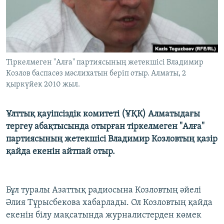
ЖАЗЫЛЫҢЫЗ
Басқа тілдерде
Тіркелмеген "Алға" партиясының жетекшісі Владимир
Козлов баспасөз мәслихатын беріп отыр. Алматы, 2
қыркүйек 2010 жыл.
Ұлттық қауіпсіздік комитеті (ҰҚК) Алматыдағы
тергеу абақтысында отырған тіркелмеген "Алға"
партиясының жетекшісі Владимир Козловтың қазір
қайда екенін айтпай отыр.
Бұл туралы Азаттық радиосына Козловтың әйелі
Әлия Тұрысбекова хабарлады. Ол Козловтың қайда
екенін білу мақсатында журналистерден көмек