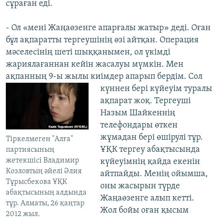
сұраған еді.
- Ол «мені Жаңаөзенге апарғалы жатыр» деді. Оған
бұл ақпаратты тергеушінің өзі айтқан. Операция
мәселесінің шеті шыққанымен, ол үкімді
жариялағаннан кейін жасалуы мүмкін. Мен
ақпанның 9-ы жылы киімдер апарып
бердім. Сол
күннен бері күйеуім туралы
ақпарат жоқ. Тергеуші
Назым Шайкеннің
телефондары өткен
жұмадан бері өшірулі тұр.
Тіркелмеген "Алға"
ҰҚК тергеу абақтысында
партиясының
жетекшісі Владимир
күйеуімнің қайда екенін
Козловтың әйелі Әлия
айтпайды. Менің ойымша,
Тұрысбекова ҰҚК
оны жасырын түрде
абақтысының алдында
Жаңаөзенге алып кетті.
тұр. Алматы, 26 қаңтар
Жол бойы оған қысым
2012 жыл.