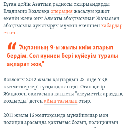
Бұған дейін Азаттық радиосы оқырмандарды
Владимир Козловқа
операция
жасалуы қажет
екенін және оны Алматы абақтысынан Жаңаөзен
абақтысына ауыстыруы мүмкін екенінен
хабардар
еткен
.
"Ақпанның 9-ы жылы киім апарып
бердім. Сол күннен бері күйеуім туралы
ақпарат жоқ"
Козловты 2012 жылы қаңтардың 23-інде ҰҚК
қызметкерлері тұтқындаған еді. Оған қазір
Жаңаөзен оқиғасына қатысты "әлеуметтік араздық
қоздырды" деген
айып тағылып
отыр.
2011 жылы 16 желтоқсанда мұнайшылар мен
полиция арасында қақтығыс болып, полицияның