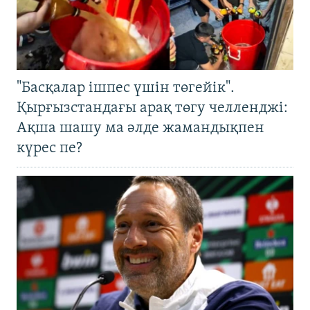
"Басқалар ішпес үшін төгейік".
Қырғызстандағы арақ төгу челленджі:
Ақша шашу ма әлде жамандықпен
күрес пе?