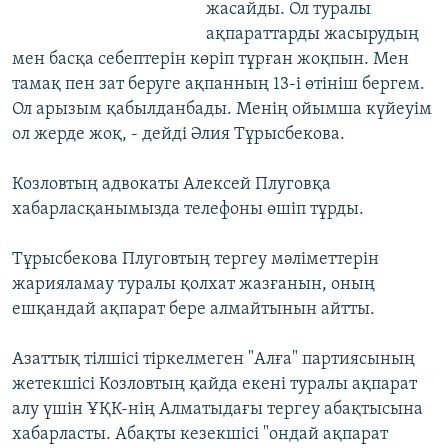
жасайды. Ол туралы
ақпараттарды жасырудың
мен басқа себептерін көріп тұрған жоқпын. Мен
тамақ пен зат беруге ақпанның 13-і өтініш бергем.
Ол арызым қабылданбады. Менің ойымша күйеуім
ол жерде жоқ, - дейді Әлия Тұрысбекова.
Козловтың адвокаты Алексей Плуговқа
хабарласқанымызда телефоны өшіп тұрды.
Тұрысбекова Плуговтың тергеу мәліметтерін
жарияламау туралы қолхат жазғанын, оның
ешқандай ақпарат бере алмайтынын айтты.
Азаттық тілшісі тіркелмеген "Алға" партиясының
жетекшісі Козловтың қайда екені туралы ақпарат
алу үшін ҰҚК-нің Алматыдағы тергеу абақтысына
хабарласты. Абақты кезекшісі "ондай ақпарат