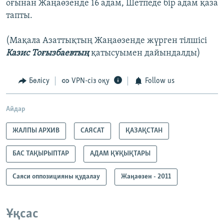
оғынан Жаңаөзенде 16 адам, Шетпеде бір адам қаза
тапты.
(Мақала Азаттықтың Жаңаөзенде жүрген тілшісі
Казис Тоғызбаевтың
қатысуымен дайындалды)
Бөлісу
VPN-сіз оқу
Follow us
Айдар
ЖАЛПЫ АРХИВ
САЯСАТ
ҚАЗАҚСТАН
БАС ТАҚЫРЫПТАР
АДАМ ҚҰҚЫҚТАРЫ
Саяси оппозицияны қудалау
Жаңаөзен - 2011
Ұқсас