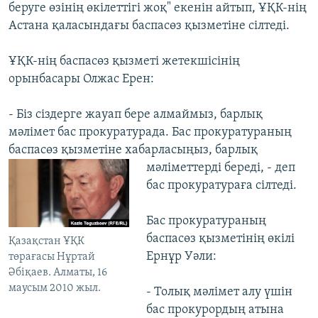
беруге өзінің өкілеттігі жоқ" екенін айтып, ҰҚК-нің
Астана қаласындағы баспасөз қызметіне сілтеді.
ҰҚК-нің баспасөз қызметі жетекшісінің
орынбасары Олжас Ерен:
- Біз сіздерге жауап бере алмаймыз, барлық
мәлімет бас прокуратурада. Бас прокуратураның
баспасөз қызметіне хабарласыңыз, барлық
мәліметтерді береді, -
деп
бас прокуратураға сілтеді.
Бас прокуратураның
баспасөз қызметінің өкілі
Қазақстан ҰҚК
Ернұр Уәли:
төрағасы Нұртай
Әбіқаев. Алматы, 16
маусым 2010 жыл.
- Толық мәлімет алу үшін
бас прокурордың атына