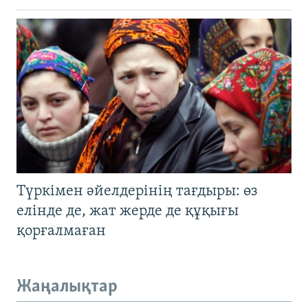
Түркімен әйелдерінің тағдыры: өз
елінде де, жат жерде де құқығы
қорғалмаған
Жаңалықтар