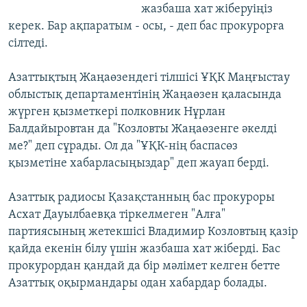
жазбаша хат жіберуіңіз
керек. Бар ақпаратым - осы, - деп бас прокурорға
сілтеді.
Азаттықтың Жаңаөзендегі тілшісі ҰҚК Маңғыстау
облыстық департаментінің Жаңаөзен қаласында
жүрген қызметкері полковник Нұрлан
Балдайыровтан да "Козловты Жаңаөзенге әкелді
ме?" деп сұрады. Ол да "ҰҚК-нің баспасөз
қызметіне хабарласыңыздар" деп жауап берді.
Азаттық радиосы Қазақстанның бас прокуроры
Асхат Дауылбаевқа тіркелмеген "Алға"
партиясының жетекшісі Владимир Козловтың қазір
қайда екенін білу үшін жазбаша хат жіберді. Бас
прокурордан қандай да бір мәлімет келген бетте
Азаттық оқырмандары одан хабардар болады.