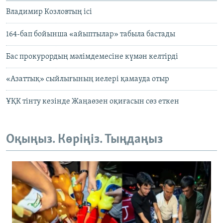
Владимир Козловтың ісі
164-бап бойынша «айыптылар» табыла бастады
Бас прокурордың мәлімдемесіне күмән келтірді
«Азаттық» сыйлығының иелері қамауда отыр
ҰҚК тінту кезінде Жаңаөзен оқиғасын сөз еткен
Оқыңыз. Көріңіз. Тыңдаңыз