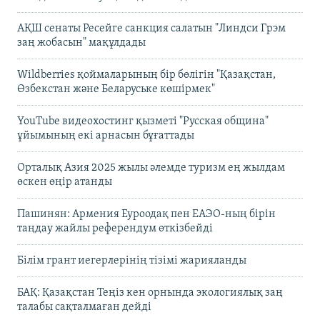
АҚШ сенаты Ресейге санкция салатын "Линдси Грэм
заң жобасын" мақұлдады
Wildberries қоймаларының бір бөлігін "Қазақстан,
Өзбекстан және Беларуське көшірмек"
YouTube видеохостинг қызметі "Русская община"
ұйымының екі арнасын бұғаттады
Орталық Азия 2025 жылы әлемде туризм ең жылдам
өскен өңір атанды
Пашинян: Армения Еуроодақ пен ЕАЭО-ның бірін
таңдау жайлы референдум өткізбейді
Білім грант иегерлерінің тізімі жарияланды
БАҚ: Қазақстан Теңіз кен орнында экологиялық заң
талабы сақталмаған дейді