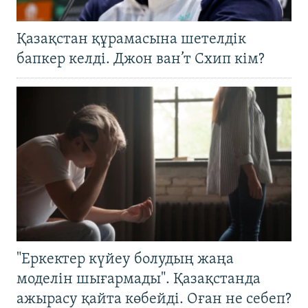
Қазақстан құрамасына шетелдік
бапкер келді. Джон ван’т Схип кім?
"Еркектер күйеу болудың жаңа
моделін шығармады". Қазақстанда
ажырасу қайта көбейді. Оған не себеп?