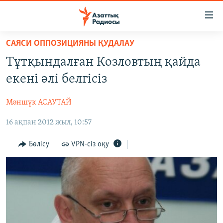
Accessibility
links
Skip
САЯСИ ОППОЗИЦИЯНЫ ҚУДАЛАУ
to
ЖАҢАЛЫҚТАР
Тұтқындалған Козловтың қайда
main
САЯСАТ
content
екені әлі белгісіз
AZATTYQTV
Skip
to
Мәншүк АСАУТАЙ
ҚАҢТАР ОҚИҒАСЫ
main
16 ақпан 2012 жыл, 10:57
АДАМ ҚҰҚЫҚТАРЫ
Navigation
Skip
ӘЛЕУМЕТ
Бөлісу
VPN-сіз оқу
to
ӘЛЕМ
Search
АРНАЙЫ ЖОБАЛАР
Русский