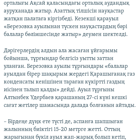
орталығы Ақсай қаласындағы орталық аудандық
ауруханада жатыр. Азаттық тілшісін науқастар
жатқан палатаға кіргізбеді. Кезекші қарауыл
«Березовка ауылынан түскен науқастардың бәрі
балалар бөлімшесінде жатыр» деумен шектелді.
Дәрігерлердің алдын ала жасаған ұйғарымы
бойынша, тұрғындар белгісіз уытты заттан
уланған. Березовка ауылы тұрғындары «балалар
ауылдан бірер шақырым жердегі Қарашығанақ газ
конденсаты кенішінен тараған күкіртті газдың
иісінен талып қалды» дейді. Ауыл тұрғыны
Алтынбек Үдербаев қарашаның 27-сі күні кешкі
сағат жетілер шамасында далада болғанын айтады.
– Бірдеңе дүңк ете түсті де, аспанға шапшыған
жалынның биіктігі 15-20 метрге жетті. Оттың
жарығынан бүкіл ауыл жап-жарық болып кетіп,