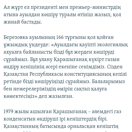
Ал жұрт ел президенті мен премьер-министрдің
атына ауылдан көшіру туралы өтініш жазып, қол
жинай бастады.
Березовка ауылының 166 тұрғыны қол қойған
ұжымдық үндеуде: «Ауылдағы қауіпті экологиялық
ахуалға байланысты бізді бұл жерден көшіруді
сұраймыз. Бұл улану Қарашығанақ күкірт газын
өндіру кенішінің әсері екеніне сенімдіміз. Сізден
Қазақстан Республикасы конституциясының кепілі
ретінде бізді көшіруіңізді сұраймыз. Балаларымыз
бен немерелеріміздің өмірін сақтап қалуға
көмектесіңіз» деп жазылған.
1979 жылы ашылған Қарашығанақ – әлемдегі газ
конденсатын өндіруші ірі кеніштердің бірі.
Қазақстанның батысында орналасқан кеніштің