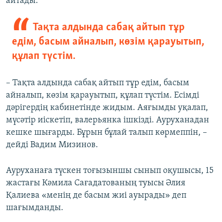
айтады.
Тақта алдында сабақ айтып тұр
едім, басым айналып, көзім қарауытып,
құлап түстім.
– Тақта алдында сабақ айтып тұр едім, басым
айналып, көзім қарауытып, құлап түстім. Есімді
дәрігердің кабинетінде жидым. Аяғымды уқалап,
мүсәтір иіскетіп, валерьянка ішкізді. Ауруханадан
кешке шығарды. Бұрын бұлай талып көрмеппін, –
дейді Вадим Мизинов.
Ауруханаға түскен тоғызыншы сынып оқушысы, 15
жастағы Кәмила Сағадатованың туысы Әлия
Қалиева «менің де басым жиі ауырады» деп
шағымданды.