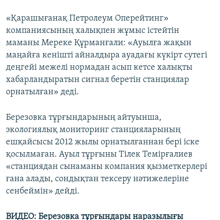
«Қарашығанақ Петролеум Оперейтинг»
компаниясының халықпен жұмыс істейтін
маманы Мереке Құрманғали: «Ауылға жақын
маңайға кенішті айналдыра ауадағы күкірт сутегі
деңгейі межелі нормадан асып кетсе халықты
хабарландыратын сигнал беретін станциялар
орнатылған» деді.
Березовка тұрғындарының айтуынша,
экологиялық мониторинг станцияларының
ешқайсысы 2012 жылы орнатылғаннан бері іске
қосылмаған. Ауыл тұрғыны Тілек Темірғалиев
«станциядан сынаманы компания қызметкерлері
ғана алады, сондықтан тексеру нәтижелеріне
сенбеймін» дейді.
ВИДЕО: Березовка тұрғындары наразылығы