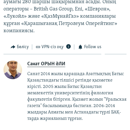
аумағы 280 шаршы шақырымнан асады. Оның
операторы – British Gas Group, Eni, «Шеврон»,
«Лукойл» және «ҚазМұнайГаз» компаниялары
құрған «Қарашығанақ Петролеум Оперейтинг»
компаниясы.
Бөлісу
VPN-сіз оқу
Follow us
Санат ОРЫН ӘЛИ
Санат 2014 жылы қарашада Азаттықтың Батыс
Қазақстандағы тілшісі ретінде қызметке
кірісті. 2005 жылы Батыс Қазақстан
мемлекеттік университетінің филология
факультетін бітірген. Қызмет жолын "Уральская
газета" басылымында бастаған. 2006-2014
жылдары Алматы мен Астанадағы түрлі БАҚ-
тарда жарияланып тұрған.