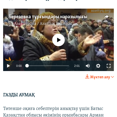
Березовка тұрғындары наразылығы
(c)
Азат Еуропа / Азаттық Радиосы
No media source currently available
0:00
2:01
Жүктеп алу
ГАЗДЫ АУМАҚ
Төтенше оқиға себептерін анықтау үшін Батыс
Қазақстан облысы әкімінің орынбасары Арман