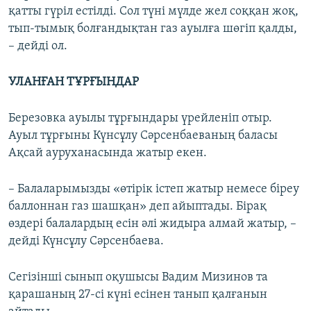
қатты гүріл естілді. Сол түні мүлде жел соққан жоқ,
тып-тымық болғандықтан газ ауылға шөгіп қалды,
– дейді ол.
УЛАНҒАН ТҰРҒЫНДАР
Березовка ауылы тұрғындары үрейленіп отыр.
Ауыл тұрғыны Күнсұлу Сәрсенбаеваның баласы
Ақсай ауруханасында жатыр екен.
– Балаларымызды «өтірік істеп жатыр немесе біреу
баллоннан газ шашқан» деп айыптады. Бірақ
өздері балалардың есін әлі жидыра алмай жатыр, –
дейді Күнсұлу Сәрсенбаева.
Сегізінші сынып оқушысы Вадим Мизинов та
қарашаның 27-сі күні есінен танып қалғанын