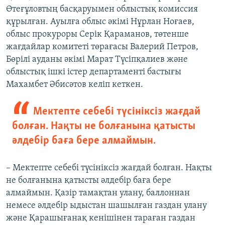
Өтеғұловтың басқаруымен облыстық комиссия
құрылған. Ауылға облыс әкімі Нұрлан Ноғаев,
облыс прокуроры Серік Қараманов, төтенше
жағдайлар комитеті төрағасы Валерий Петров,
Бөрілі ауданы әкімі Марат Түсіпқалиев және
облыстық ішкі істер департаменті бастығы
Махамбет Әбисәтов келіп кеткен.
Мектепте себебі түсініксіз жағдай
болған. Нақты не болғанына қатысты
әлдебір баға бере алмаймын.
– Мектепте себебі түсініксіз жағдай болған. Нақты
не болғанына қатысты әлдебір баға бере
алмаймын. Қазір тамақтан улану, баллоннан
немесе әлдебір ыдыстан шашылған газдан улану
және Қарашығанақ кенішінен тараған газдан