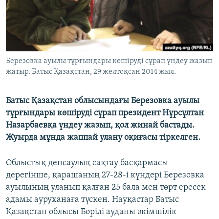
ЖАЗЫЛЫҢЫЗ
Басқа тілдерде
Березовка ауылы тұрғындары көшіруді сұрап үндеу жазып
жатыр. Батыс Қазақстан, 29 желтоқсан 2014 жыл.
Батыс Қазақстан облысындағы Березовка ауылы
тұрғындары көшіруді сұрап президент Нұрсұлтан
Назарбаевқа үндеу жазып, қол жинай бастады.
Жуырда мұнда жаппай улану оқиғасы тіркелген.
Облыстық денсаулық сақтау басқармасы
дерегінше, қарашаның 27-28-і күндері Березовка
ауылының уланып қалған 25 бала мен төрт ересек
адамы ауруханаға түскен. Науқастар Батыс
Қазақстан облысы Бөрілі ауданы әкімшілік