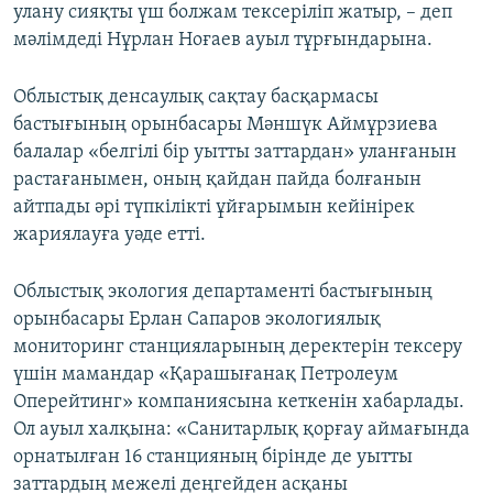
улану сияқты үш болжам тексеріліп жатыр, – деп
мәлімдеді Нұрлан Ноғаев ауыл тұрғындарына.
Облыстық денсаулық сақтау басқармасы
бастығының орынбасары Мәншүк Аймұрзиева
балалар «белгілі бір уытты заттардан» уланғанын
растағанымен, оның қайдан пайда болғанын
айтпады әрі түпкілікті ұйғарымын кейінірек
жариялауға уәде етті.
Облыстық экология департаменті бастығының
орынбасары Ерлан Сапаров экологиялық
мониторинг станцияларының деректерін тексеру
үшін мамандар «Қарашығанақ Петролеум
Оперейтинг» компаниясына кеткенін хабарлады.
Ол ауыл халқына: «Санитарлық қорғау аймағында
орнатылған 16 станцияның бірінде де уытты
заттардың межелі деңгейден асқаны