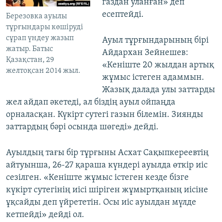
газдан уланған» деп
есептейді.
Березовка ауылы
тұрғындары көшіруді
сұрап үндеу жазып
Ауыл тұрғындарының бірі
жатыр. Батыс
Айдархан Зейнешев:
Қазақстан, 29
«Кеніште 20 жылдан артық
желтоқсан 2014 жыл.
жұмыс істеген адаммын.
Жазық далада улы заттарды
жел айдап әкетеді, ал біздің ауыл ойпаңда
орналасқан. Күкірт сутегі газын білемін. Зиянды
заттардың бәрі осында шөгеді» дейді.
Ауылдың тағы бір тұрғыны Асхат Сақыпкереевтің
айтуынша, 26-27 қараша күндері ауылда өткір иіс
сезілген. «Кеніште жұмыс істеген кезде бізге
күкірт сутегінің иісі шіріген жұмыртқаның иісіне
ұқсайды деп үйрететін. Осы иіс ауылдан мүлде
кетпейді» дейді ол.