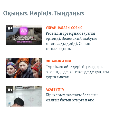
Оқыңыз. Көріңіз. Тыңдаңыз
УКРАИНАДАҒЫ СОҒЫС
Ресейдің ірі мұнай зауыты
өртенді, Зеленский шабуыл
жалғасады дейді. Соғыс
жаңалықтары
ОРТАЛЫҚ АЗИЯ
Түркімен әйелдерінің тағдыры:
өз елінде де, жат жерде де құқығы
қорғалмаған
AZATTYQTV
Бір жарым жастағы баласын
жалғыз бағып отырған әке