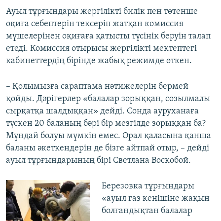
Ауыл тұрғындары жергілікті билік пен төтенше
оқиға себептерін тексеріп жатқан комиссия
мүшелерінен оқиғаға қатысты түсінік беруін талап
етеді. Комиссия отырысы жергілікті мектептегі
кабинеттердің бірінде жабық режимде өткен.
– Қолымызға сараптама нәтижелерін бермей
қойды. Дәрігерлер «балалар зорыққан, созылмалы
сырқатқа шалдыққан» дейді. Сонда ауруханаға
түскен 20 баланың бәрі бір мезгілде зорыққан ба?
Мұндай болуы мүмкін емес. Орал қаласына қанша
баланы әкеткендерін де бізге айтпай отыр, – дейді
ауыл тұрғындарының бірі Светлана Воскобой.
Березовка тұрғындары
«ауыл газ кенішіне жақын
болғандықтан балалар