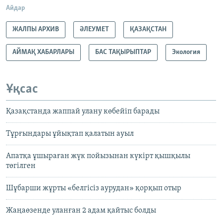
Айдар
ЖАЛПЫ АРХИВ
ӘЛЕУМЕТ
ҚАЗАҚСТАН
АЙМАҚ ХАБАРЛАРЫ
БАС ТАҚЫРЫПТАР
Экология
Ұқсас
Қазақстанда жаппай улану көбейіп барады
Тұрғындары ұйықтап қалатын ауыл
Апатқа ұшыраған жүк пойызынан күкірт қышқылы
төгілген
Шұбарши жұрты «белгісіз аурудан» қорқып отыр
Жаңаөзенде уланған 2 адам қайтыс болды