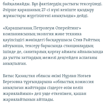
байқалмайды. Бұл фактілердің растығы тексеріледі.
Әзірше қарашаның 27-сі күні кеніште қыздыру
жұмыстары жүргізілгені анықталды» дейді.
«Қарашығанақ Петролеум Оперейтинг»
компаниясының экология және техника
қауіпсіздігі жөніндегі басқарушысы Стив Райттың
айтуынша, тексеру барысында станциялардың
ішінде де, санитарлық қорғау аймағы айналасында
да уытты заттардың межелі деңгейден аспағаны
анықталған.
Батыс Қазақстан облысы әкімі Нұрлан Ноғаев
Березовка тұрғындарына «облыстық комиссия
анықтаған жайттарды сіздерге өзім келіп
жариялаймын» деп уәде еткенімен, қашан
жариялайтынын айтпады.