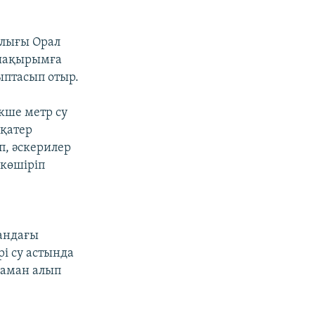
алығы Орал
 шақырымға
птасып отыр.
кше метр су
 қатер
п, әскерилер
 көшіріп
андағы
і су астында
 аман алып