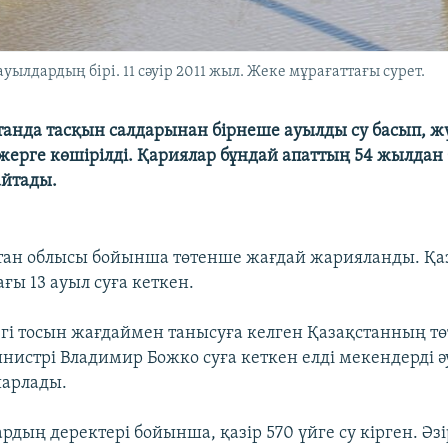
уылдардың бірі. 11 сәуір 2011 жыл. Жеке мұрағаттағы сурет.
танда тасқын салдарынан бірнеше ауылды су басып, ж
 жерге көшірілді. Қариялар бұндай апаттың 54 жылдан 
айтады.
тан облысы бойынша төтенше жағдай жарияланды. Қа
ғы 13 ауыл суға кеткен.
егі тосын жағдаймен танысуға келген Қазақстанның т
нистрі Владимир Божко суға кеткен елді мекендерді ә
шарлады.
дың деректері бойынша, қазір 570 үйге су кірген. Әз