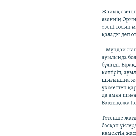
Жайық өзенінд
өзеннің Орын
өзені тосын 
қалады деп о
– Мұндай жағ
ауылында бол
бүлінді. Біра
көшіріп, ауыл
шығынына жол
үкіметтен қар
да аман шыға
Бақтықожа Із
Төтенше жағд
басқан үйлер
көмектің жас