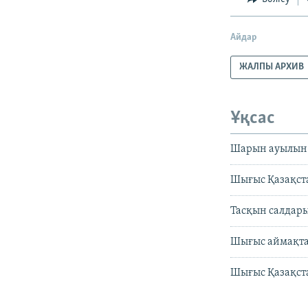
Айдар
ЖАЛПЫ АРХИВ
Ұқсас
Шарын ауылын 
Шығыс Қазақста
Тасқын салдары
Шығыс аймақта 
Шығыс Қазақста