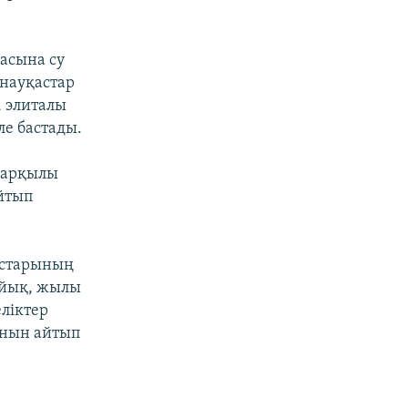
асына су
 науқастар
, элиталы
е бастады.
 арқылы
айтып
ыстарының
айық, жылы
еліктер
ынын айтып