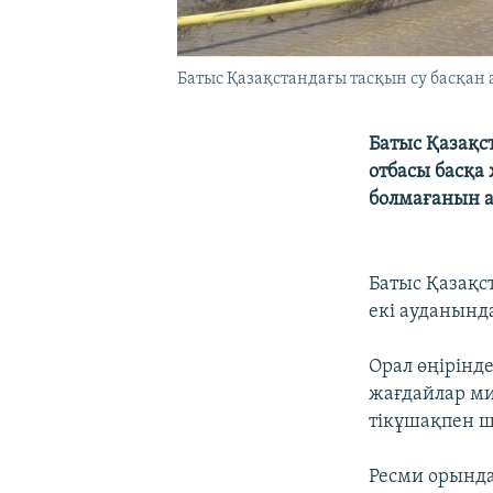
Батыс Қазақстандағы тасқын су басқан а
Батыс Қазақс
отбасы басқа
болмағанын 
Батыс Қазақс
екі ауданында
Орал өңірінд
жағдайлар ми
тікұшақпен 
Ресми орындар