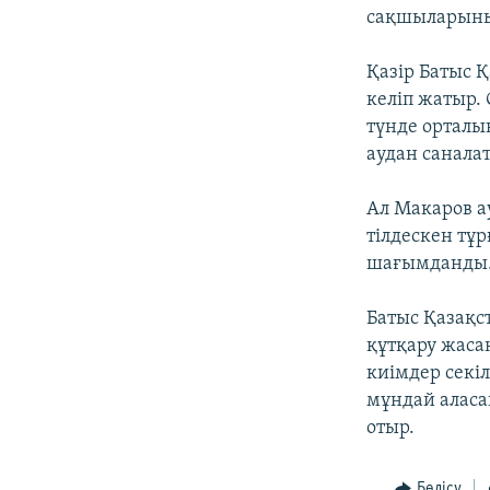
сақшыларыны
Қазір Батыс 
келіп жатыр.
түнде орталы
аудан санала
Ал Макаров а
тілдескен тұр
шағымданды
Батыс Қазақ
құтқару жаса
киімдер секіл
мұндай аласа
отыр.
Бөлісу