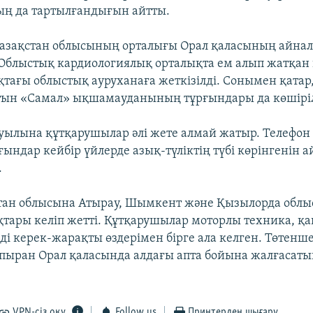
ң да тартылғандығын айтты.
Қазақстан облысының орталығы Орал қаласының айнал
 Облыстық кардиологиялық орталықта ем алып жатқан
қтағы облыстық ауруханаға жеткізілді. Сонымен қатар
тын «Самал» ықшамауданының тұрғындары да көшіріл
уылына құтқарушылар әлі жете алмай жатыр. Телефон
ғындар кейбір үйлерде азық-түліктің түбі көрінгенін 
.
стан облысына Атырау, Шымкент және Қызылорда обл
қтары келіп жетті. Құтқарушылар моторлы техника, қ
ді керек-жарақты өздерімен бірге ала келген. Төтенш
пыран Орал қаласында алдағы апта бойына жалғасат
VPN-сіз оқу
Follow us
Принтерден шығару