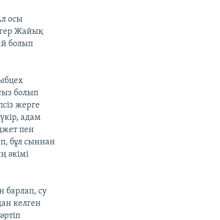
Ал осы
егер Жайық
ай болып
Рыбцех
сыз болып
псіз жерге
үкір, адам
джет пен
іп, бұл сыннан
ң әкімі
 барлап, су
дан келген
әртіп