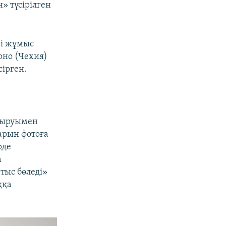
» түсірілген
рі жұмыс
рно (Чехия)
ірген.
қыруымен
арын фотоға
рде
а
тыс бөледі»
ққа