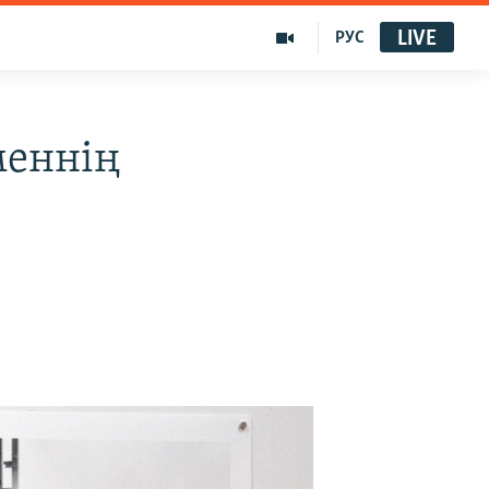
LIVE
РУС
меннің