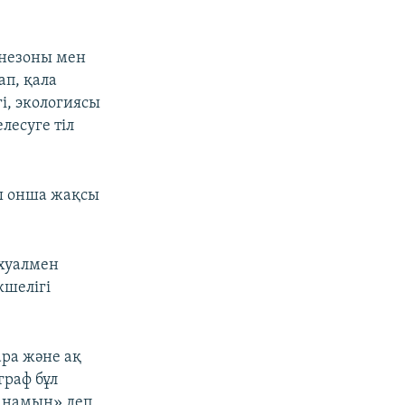
незоны мен
ап, қала
і, экологиясы
лесуге тіл
сы онша жақсы
хуалмен
кшелігі
ра және ақ
граф бұл
аланамын» деп