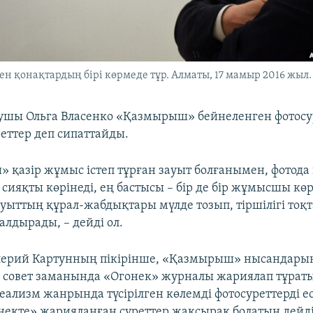
ен қонақтардың бірі көрмеде тұр. Алматы, 17 мамыр 2016 жыл.
шы Ольга Власенко «Қазмырыш» бейнеленген фотосу
еттер деп сипаттайды.
 қазір жұмыс істеп тұрған зауыт болғанымен, фотода
сияқты көрінеді, ең бастысы – бір де бір жұмысшы көр
уыттың құрал-жабдықтары мүлде тозып, тіршілігі тоқт
алдырады, – дейді ол.
лерий Картунның пікірінше, «Қазмырыш» нысандар
і совет заманында «Огонек» журналы жариялап тұрат
еализм жанрында түсірілген көлемді фотосуреттерді еск
онекте» жарияланған суреттер жақсырақ болатын дейді