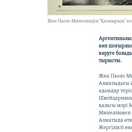
Жан Паоло Минеллидің "Қазмырыш" комп
Аргентиналық
көп шоғырлан
көруге болады
тырысты.
Жан Паоло Ми
Алматыдағы Ә
адамдар тері
Швейцарияның
қаласы мэрі 
Минеллимен 2
Алматыда өтк
Жергілікті 