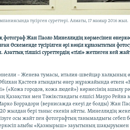
аниясында түсірген суреттері. Алматы, 17 мамыр 2016 жыл.
 фотограф Жан Паоло Минеллидің көрмесінен өнеркә
ған Өскеменде түсірілген әрі көңіл құлазытатын фотос
. Азаттық тілшісі суреттердің «тілі» жетпеген кей жа
нелли – Женева тумасы, италия-швейцар халқының ө
білхан Қастеев атындағы өнер мұражайында өткен «
сі» («Кожа городов, кожа людей») көрмесінің ашылу рә
 Қазақстан мен Тәжікстандағы елшісі Мауро Рейна 
Марко Боррадори (вернисажда екеуі де болды) Жан Па
0 жылдан бері таныс екенін айтты. Минеллидің жеке
ізуге осы жайт пен фотографтың танымалдығы себеп б
өнеркәсіп алыбы «Қазмырыш» зауытының шақыруымен 