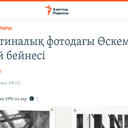
РЛАРЫ
тиналық фотодағы Өске
й бейнесі
В
жыл, 08:02
VPN-сіз оқу