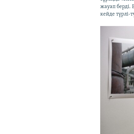
жауап берді.
кейде түрлі-тү