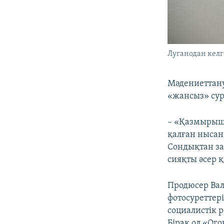
Луганодан келг
Мәдениеттану
«жансыз» сур
– «Қазмырыш»
қалған нысан 
Сондықтан за
сияқты әсер қ
Продюсер Ва
фотосуреттер
социалистік р
Бірақ ол «Ог