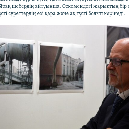
 Бірақ шебердің айтуынша, Өскемендегі жарықтың бір 
сті суреттердің өзі қара және ақ түсті болып көрінеді.