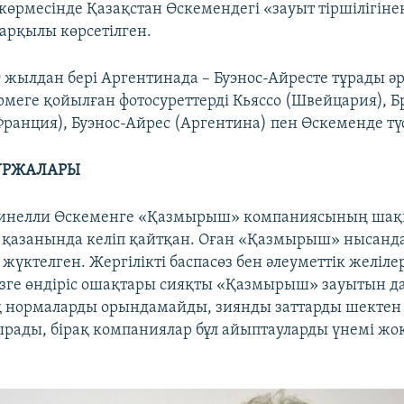
көрмесінде Қазақстан Өскемендегі «зауыт тіршілігінен
 арқылы көрсетілген.
9 жылдан бері Аргентинада – Буэнос-Айресте тұрады ә
өрмеге қойылған фотосуреттерді Кьяссо (Швейцария), Б
ранция), Буэнос-Айрес (Аргентина) пен Өскеменде түс
ҰРЖАЛАРЫ
инелли Өскеменге «Қазмырыш» компаниясының ша
қазанында келіп қайтқан. Оған «Қазмырыш» нысанд
і жүктелген. Жергілікті баспасөз бен әлеуметтік желіле
зге өндіріс ошақтары сияқты «Қазмырыш» зауытын д
 нормаларды орындамайды, зиянды заттарды шектен 
ырады, бірақ компаниялар бұл айыптауларды үнемі жо