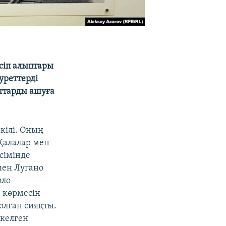
сіп алыптары
уреттерді
йттарды ашуға
кілі. Оның
Қалалар мен
сімінде
мен Лугано
оло
 көрмесін
олған сияқты.
келген