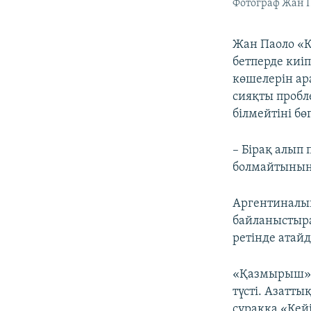
Фотограф Жан П
Жан Паоло «
бетперде киіп
көшелерін ар
сияқты пробл
білмейтіні бө
– Бірақ алып
болмайтынын 
Аргентиналық
байланыстыра
ретінде атай
«Қазмырыш» т
түсті. Азатты
сұраққа «Кейі