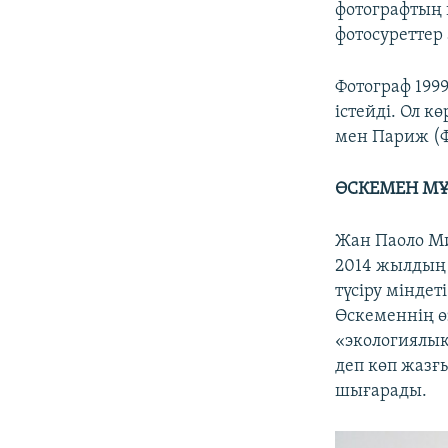
фотографтың 
фотосуреттер
Фотограф 199
істейді. Ол к
мен Париж (Ф
ӨСКЕМЕН М
Жан Паоло М
2014 жылдың 
түсіру міндет
Өскеменнің ө
«экологиялық
деп көп жазғ
шығарады.