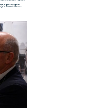
ерекшелігі,