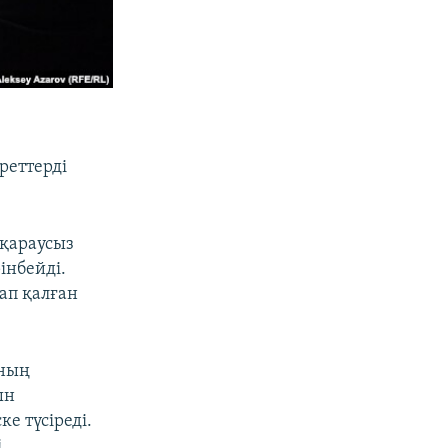
реттерді
 қараусыз
інбейді.
ап қалған
ының
ын
е түсіреді.
.