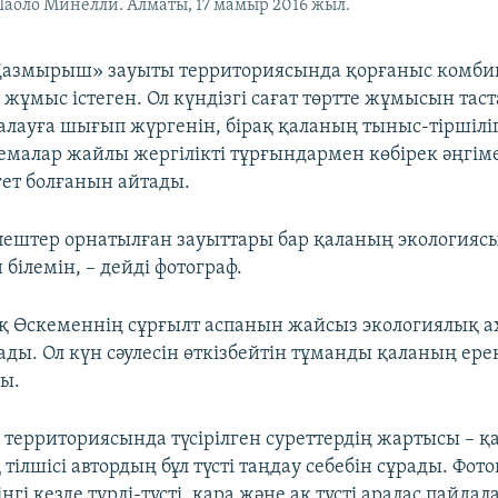
аоло Минелли. Алматы, 17 мамыр 2016 жыл.
Қазмырыш» зауыты территориясында қорғаныс комби
 жұмыс істеген. Ол күндізгі сағат төртте жұмысын таст
алауға шығып жүргенін, бірақ қаланың тыныс-тіршіліг
емалар жайлы жергілікті тұрғындармен көбірек әңгіме
гет болғанын айтады.
 пештер орнатылған зауыттары бар қаланың экология
білемін, – дейді фотограф.
 Өскеменнің сұрғылт аспанын жайсыз экологиялық а
ды. Ол күн сәулесін өткізбейтін тұманды қаланың ере
ды.
ерриториясында түсірілген суреттердің жартысы – қа
қ тілшісі автордың бұл түсті таңдау себебін сұрады. Фото
нгі кезде түрлі-түсті, қара және ақ түсті аралас пайд