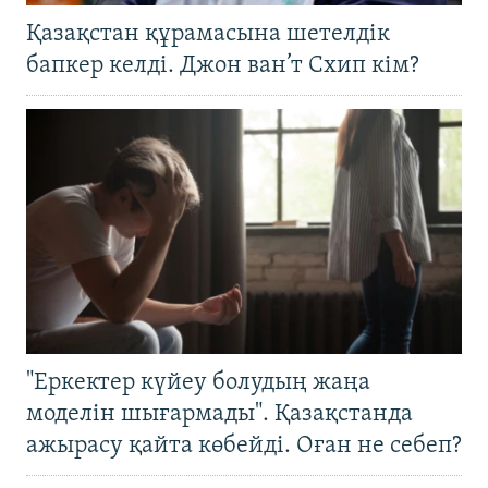
Қазақстан құрамасына шетелдік
бапкер келді. Джон ван’т Схип кім?
"Еркектер күйеу болудың жаңа
моделін шығармады". Қазақстанда
ажырасу қайта көбейді. Оған не себеп?