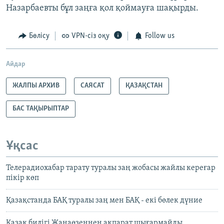
Назарбаевты бұл заңға қол қоймауға шақырды.
Бөлісу
VPN-сіз оқу
Follow us
Айдар
ЖАЛПЫ АРХИВ
САЯСАТ
ҚАЗАҚСТАН
БАС ТАҚЫРЫПТАР
Ұқсас
Телерадиохабар тарату туралы заң жобасы жайлы кереғар
пікір көп
Қазақстанда БАҚ туралы заң мен БАҚ - екі бөлек дүние
Қазақ билігі Жаңаөзеннен ақпарат шығармайды