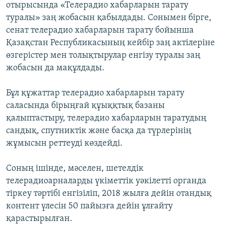
отырысында «Телерадио хабарларын тарату
туралы» заң жобасын қабылдады. Сонымен бірге,
сенат телерадио хабарларын тарату бойынша
Қазақстан Республикасының кейбір заң актілеріне
өзгерістер мен толықтырулар енгізу туралы заң
жобасын да мақұлдады.
Бұл құжаттар телерадио хабарларын тарату
саласында бірыңғай құыққтық базаны
қалыптастыру, телерадио хабарларын таратудың
сандық, спутниктік және басқа да түрлерінің
жұмысын реттеуді көздейді.
Соның ішінде, мәселен, шетелдік
телерадиоарналарды үкіметтік уәкілетті органда
тіркеу тәртібі енгізіліп, 2018 жылға дейін отандық
контент үлесін 50 пайызға дейін ұлғайту
қарастырылған.