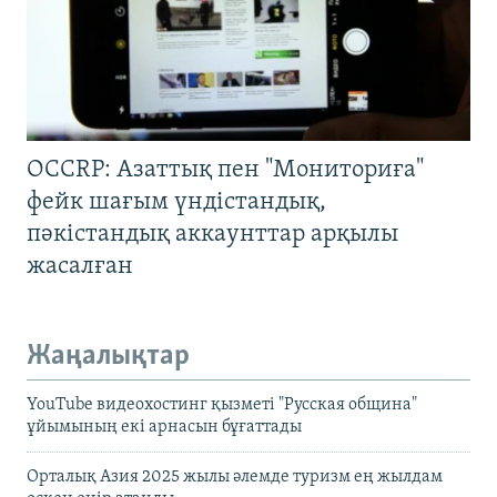
OCCRP: Азаттық пен "Мониториға"
фейк шағым үндістандық,
пәкістандық аккаунттар арқылы
жасалған
Жаңалықтар
YouTube видеохостинг қызметі "Русская община"
ұйымының екі арнасын бұғаттады
Орталық Азия 2025 жылы әлемде туризм ең жылдам