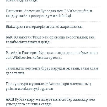
өскен өңір атанды
Пашинян: Армения Еуроодақ пен ЕАЭО-ның бірін
таңдау жайлы референдум өткізбейді
Білім грант иегерлерінің тізімі жарияланды
БАҚ: Қазақстан Теңіз кен орнында экологиялық заң
талабы сақталмаған дейді
Ресейдің Екатеринбург қаласында дрон шабуылынан
соң Wildberries қоймасы өртенді
Таиландта мектепте біреу қарудан оқ атып, алты адам
қаза тапты
Прокуратура журналист Александра Алёхованың
үкімін жеңілдетуді сұраған
АҚШ Кубаға қару жеткізуге қатысы бар адамдар мен
ұйымдарға санкция салды