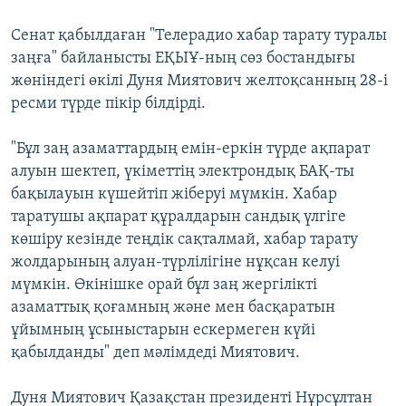
Сенат қабылдаған "Телерадио хабар тарату туралы
заңға" байланысты ЕҚЫҰ-ның сөз бостандығы
жөніндегі өкілі Дуня Миятович желтоқсанның 28-і
ресми түрде пікір білдірді.
"Бұл заң азаматтардың емін-еркін түрде ақпарат
алуын шектеп, үкіметтің электрондық БАҚ-ты
бақылауын күшейтіп жіберуі мүмкін. Хабар
таратушы ақпарат құралдарын сандық үлгіге
көшіру кезінде теңдік сақталмай, хабар тарату
жолдарының алуан-түрлілігіне нұқсан келуі
мүмкін. Өкінішке орай бұл заң жергілікті
азаматтық қоғамның және мен басқаратын
ұйымның ұсыныстарын ескермеген күйі
қабылданды" деп мәлімдеді Миятович.
Дуня Миятович Қазақстан президенті Нұрсұлтан