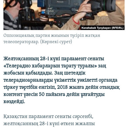
ЖАЗЫЛЫҢЫЗ
Басқа тілдерде
Оппозициялық партия жиынын түсіріп жатқан
телеоператорлар. (Көрнекі сурет)
Желтоқсанның 28-і күні парламент сенаты
«Телерадио хабарларын тарату туралы» заң
жобасын қабылдады. Заң шетелдік
телерадиоарналарды үкіметтік уәкілетті органда
тіркеу тәртібін енгізіп, 2018 жылға дейін отандық
контент үлесін 50 пайызға дейін ұлғайтуды
көздейді.
Қазақстан парламент сенаты сәрсенбі,
желтоқсанның 28-і күні өткен жжалпы