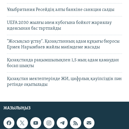
Ұлыбритания Ресейдің алты банкіне санкция салды
UEFA 2030 жылғы әлем кубогына бойкот жариялау
идеясынан бас тартпайды
"Жосықсыз ұстау". Қазақстанның адам құқығы бюросы
Ермек Нарымбаев жайлы мәлімдеме жасады
Қазақстанда рақымшылықпен 1,5 мың адам қамаудан
босап шықты
Қазақстан мектептерінде ЖИ, цифрлық қауіпсіздік пән
ретінде оқытылады
ЖАЗЫЛЫҢЫЗ