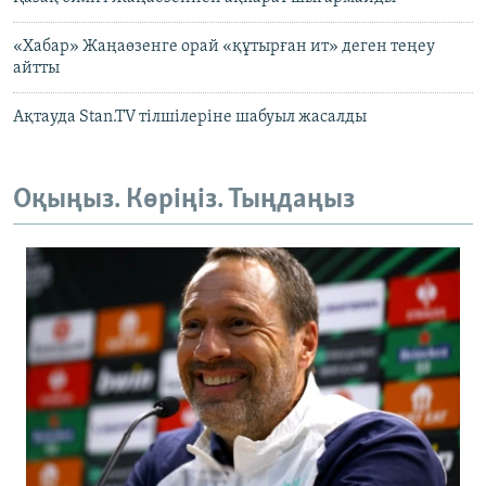
«Хабар» Жаңаөзенге орай «құтырған ит» деген теңеу
айтты
Ақтауда Stan.TV тілшілеріне шабуыл жасалды
Оқыңыз. Көріңіз. Тыңдаңыз