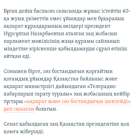
Бұған дейін баспасөз саласында жұмыс істейтін 40-
қа жуық үкіметтік емес ұйымдар мен бұқаралық
ақпарат құралдарының өкілдері президент
Нұрсұлтан Назарбаевтан аталған заң жобасын
парламент мәжілісінің жаңа құрамы сайланып
міндетіне кіріскенше қабылдамауды сұрап өтініш
айтқан еді.
Сонымен бірге, сөз бостандығын қорғайтын
қоғамдық ұйымдар Қазақстан байланыс және
ақпарат министрлігі дайындаған «Телерадио
хабарларын тарату туралы» заң жобасының кейбір
тұстары
«ақпарат және сөз бостандығын шектейді»
деп сынаған
болатын.
Сенат қабылдаған заң Қазақстан президентіне қол
қоюға жіберілді.