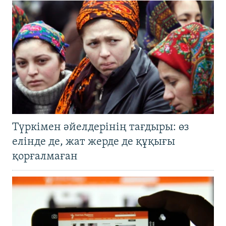
Түркімен әйелдерінің тағдыры: өз
елінде де, жат жерде де құқығы
қорғалмаған