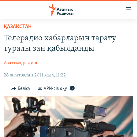
Accessibility
links
Skip
ҚАЗАҚСТАН
to
ЖАҢАЛЫҚТАР
Телерадио хабарларын тарату
main
САЯСАТ
content
туралы заң қабылданды
AZATTYQTV
Skip
to
Азаттық радиосы
ҚАҢТАР ОҚИҒАСЫ
main
28 желтоқсан 2011 жыл, 11:22
АДАМ ҚҰҚЫҚТАРЫ
Navigation
Skip
ӘЛЕУМЕТ
Бөлісу
VPN-сіз оқу
to
ӘЛЕМ
Search
АРНАЙЫ ЖОБАЛАР
Русский