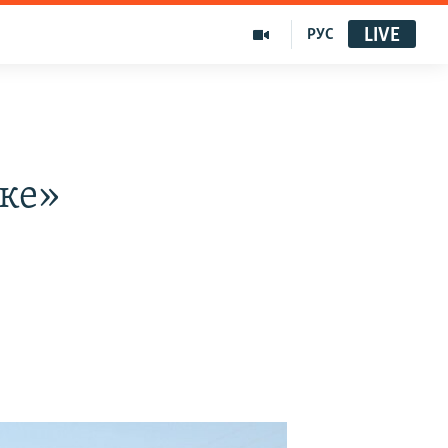
LIVE
РУС
ке»