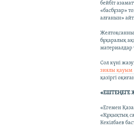
бейбіт азама
«басбұзар» т
алғанын» айт
Желтоқсанның
бұқаралық ақ
материалдар т
Сол күні жаз
зиялы қауым ө
қазіргі оқиғ
«ЕШТЕҢЕГЕ 
«Егемен Қаза
«Құқықтық са
Кекілбаев бас