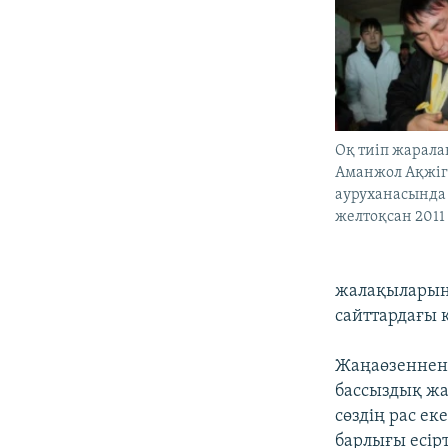
Оқ тиіп жарал
Аманжол Ақжіг
ауруханасында т
желтоқсан 2011
жалақыларын 
сайттардағы к
Жаңаөзеннен 
бассыздық жас
сөздің рас е
барлығы есірт