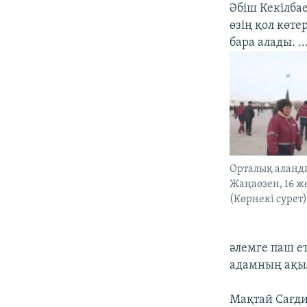
Әбіш Кекілба
өзің қол көт
бара алады. .
Орталық алаңда
Жаңаөзен, 16 ж
(Көрнекі сурет
әлемге паш е
адамның ақы
Мақтай Сағди