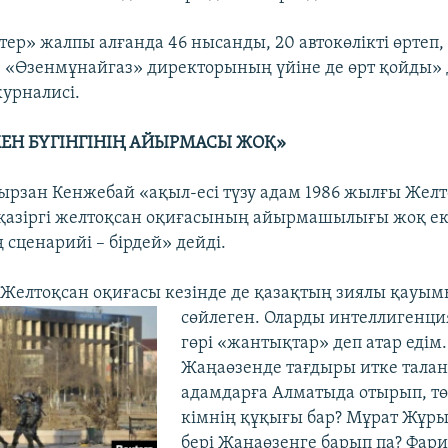
тер» жалпы алғанда 46 нысанды, 20 автокөлікті өртеп,
 «Өзенмұнайгаз» директорының үйіне де өрт қойды» 
журналисі.
ЕН БҮГІНГІНІҢ АЙЫРМАСЫ ЖОҚ»
рзан Кенжебай «ақыл-есі түзу адам 1986 жылғы Жел
қазіргі желтоқсан оқиғасының айырмашылығы жоқ ек
ң сценарийі – бірдей» дейді.
 Желтоқсан оқиғасы кезінде де қазақтың зиялы қауым
сөйлеген. Оларды интеллигенци
гөрі «жантықтар» деп атар едім.
Жаңаөзенде тағдыры итке тала
адамдарға Алматыда отырып, тө
кімнің құқығы бар? Мұрат Жұры
бері Жаңаөзенге барып па? Фари