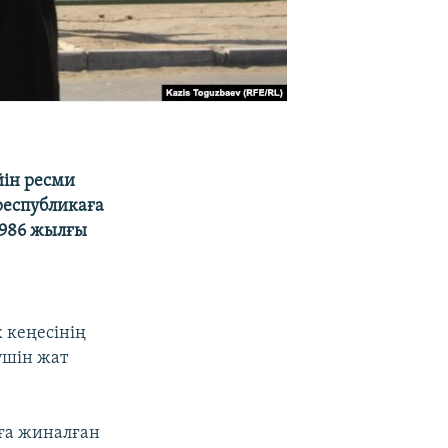
йін ресми
республикаға
 1986 жылғы
 кеңесінің
үшін жат
ңға жиналған