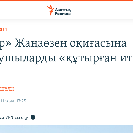
011
р» Жаңаөзен оқиғасына
ушыларды «құтырған ит
і
АШҰЛЫ
11 жыл, 17:25
VPN-сіз оқу