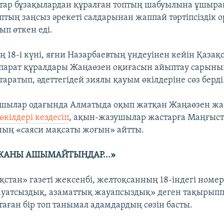
ттар бұзақылардан құралған топтың шабуылына ұшыра
оптың заңсыз әрекеті салдарынан жаппай тәртіпсіздік 
ып өткен еді.
 18-і күні, яғни Назарбаевтың үндеуінен кейін Қазақ
парат құралдары Жаңаөзен оқиғасын айыптау сарын
аратып, әдеттегідей зиялы қауым өкілдеріне сөз берді
ушылар одағында Алматыда оқып жатқан Жаңаөзен жа
кілдері кездесіп
, ақын-жазушылар жастарға Маңғыс
аның «саяси мақсаты жоғын» айтты.
ЖАНЫ АШЫМАЙТЫНДАР...»
қстан» газеті жексенбі, желтоқсанның 18-індегі номе
уатсыздық, азаматтық жауапсыздық» деген тақырыпп
таған бір топ танымал адамдардың сөзін басты.