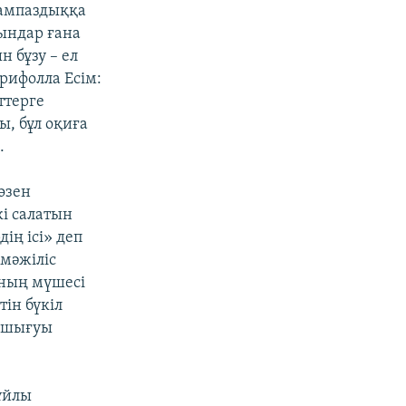
сампаздыққа
ындар ғана
 бұзу – ел
рифолла Есім:
ттерге
, бұл оқиға
.
өзен
кі салатын
ің ісі» деп
мәжіліс
ының мүшесі
ін бүкіл
е шығуы
ұйлы