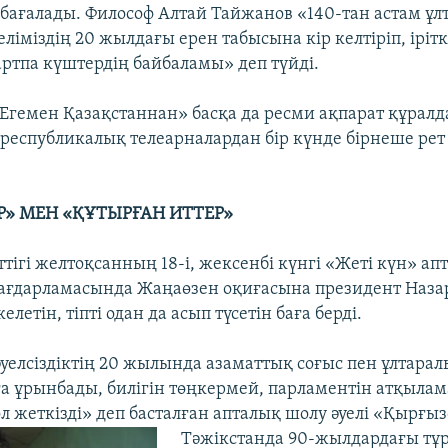
бағалады. Философ Алтай Тайжанов «140-тан астам ұлт
ліміздің 20 жылдағы ерен табысына кір келтіріп, ірітк
артпа күштердің байбаламы» деп түйді.
 «Егемен Қазақстаннан» басқа да ресми ақпарат құрал
 республикалық телеарналардан бір күнде бірнеше рет
Р» МЕН «ҚҰТЫРҒАН ИТТЕР»
тігі желтоқсанның 18-і, жексенбі күнгі «Жеті күн» ап
ағдарламасында Жаңаөзен оқиғасына президент Наза
елетін, тіпті одан да асып түсетін баға берді.
әуелсіздіктің 20 жылында азаматтық соғыс пен ұлтара
а ұрынбады, билігін төңкермей, парламентін атқылам
л жеткізді» деп басталған апталық шолу әуелі «Қырғыз
Тәжікстанда 90-жылдардағы тұ