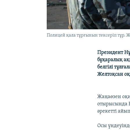
Полицей қала тұрғынын тексеріп тұр. Ж
Президент Нұ
бұқаралық ақ
белгілі тұлға
Желтоқсан оқ
Жаңаөзен оқиғ
отырысында Н
әрекетті айы
Осы үндеуінд