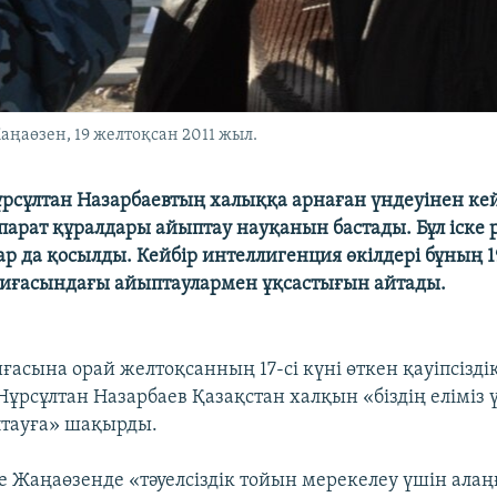
аңаөзен, 19 желтоқсан 2011 жыл.
рсұлтан Назарбаевтың халыққа арнаған үндеуінен ке
парат құралдары айыптау науқанын бастады. Бұл іске 
лар да қосылды. Кейбір интеллигенция өкілдері бұның
иғасындағы айыптаулармен ұқсастығын айтады.
асына орай желтоқсанның 17-сі күні өткен қауіпсіздік
ұрсұлтан Назарбаев Қазақстан халқын «біздің еліміз 
птауға» шақырды.
е Жаңаөзенде «тәуелсіздік тойын мерекелеу үшін ала