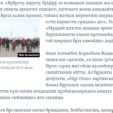
ев: «Күйрету, қирату, бүлдіру, өз қолыңнан шыққан жа
еру сияқты әрекетке ешкімге, ештеңеге жаны ашымайт
..Бүкіл халық қуанып, тойлап жатқан мерекенің шырқын
естіп
көрмеген сұмдық» десе, Ға
«Мұндай шектен шыққан әреке
барушылықты ешкім құптамайды
той шырқын бұза алмайды» деді
Әнші Алтынбек Қоразбаев Жаңа
оқиғасын «қателік, ел ішіне іріт
ғы ереуілшілер.
бірен-саран жат ойлы қаскөйлерд
елтоқсан 2011 жыл.
санайтынын айтты. Ал бұрынғы 
)
депутаты, «Нұр Отан» партияс
Камал Бұрханов «қазақ мемлекет
тетін күні өзінің пендешілік проблемаларымен көшег
лына сыймайды» деп санайды.
ев бұл оқиғаны нағыз бұзақылық, бейбастақтық, қанқ