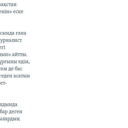
зақстан
енін» еске
сында ғана
журналист
гі
нын» айтты.
ұрғыны едім,
ем де бас
геден асатын
ет-
алдында
 бар деген
шылардың