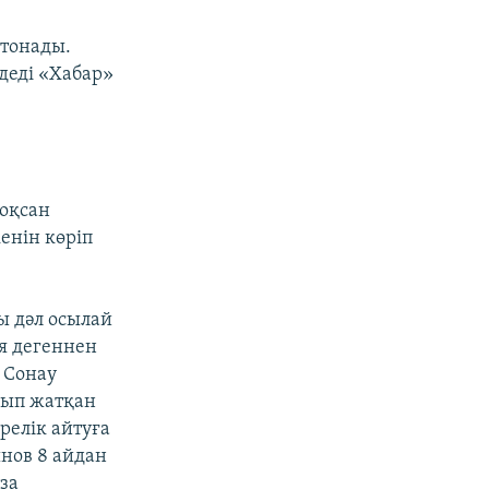
 тонады.
деді «Хабар»
тоқсан
енін көріп
ы дәл осылай
я дегеннен
 Сонау
нып жатқан
релік айтуға
нов 8 айдан
за