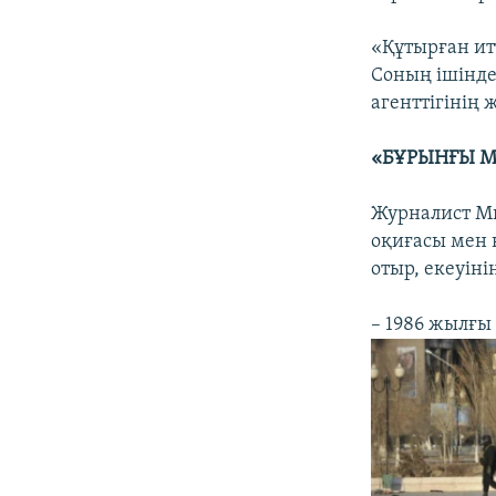
«Құтырған ит
Соның ішінде
агенттігінің 
«БҰРЫНҒЫ М
Журналист Мы
оқиғасы мен 
отыр, екеуіні
– 1986 жылғы