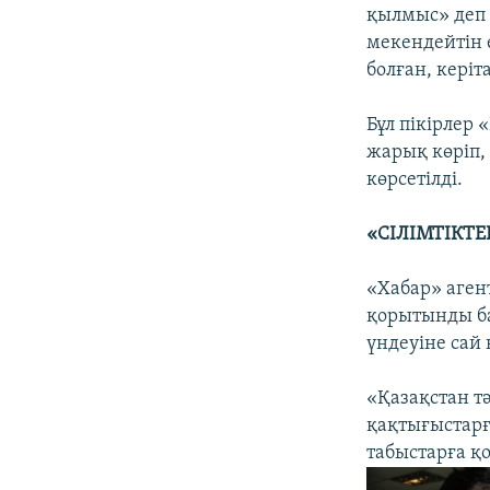
қылмыс» деп 
мекендейтін е
болған, керіт
Бұл пікірлер
жарық көріп,
көрсетілді.
«СІЛІМТІКТЕ
«Хабар» агент
қорытынды б
үндеуіне сай к
«Қазақстан т
қақтығыстарғ
табыстарға қо