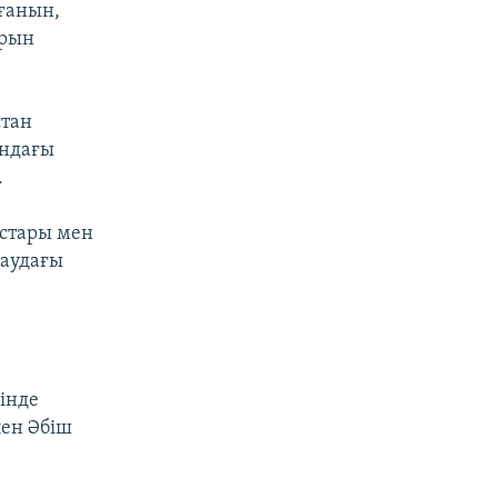
ғанын,
орын
стан
ындағы
.
стары мен
таудағы
рінде
ен Әбіш