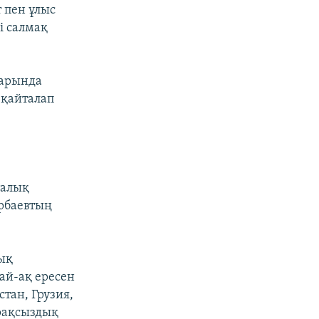
 пен ұлыс
і салмақ
дарында
 қайталап
талық
рбаевтың
лық
ай-ақ ересен
стан, Грузия,
рақсыздық