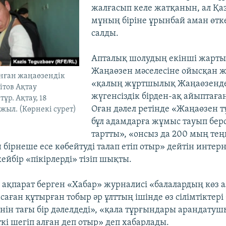
жалғасып келе жатқанын, ал Қа
мұның біріне ұрынбай аман өтк
салды.
Апталық шолудың екінші жарты
Жаңаөзен мәселесіне ойысқан 
анған жаңаөзендік
«қалың жұртшылық Жаңаөзенде
ітов Ақтау
жүгенсіздік бірден-ақ айыптаға
ұр. Ақтау, 18
Оған дәлел ретінде «Жаңаөзен т
 жыл. (Көрнекі сурет)
бұл адамдарға жұмыс тауып берс
тартты», «онсыз да 200 мың тең
бірнеше есе көбейтуді талап етіп отыр» дейтін интерн
ейбір «пікірлерді» тізіп шықты.
ақпарат берген «Хабар» журналисі «балалардың көз 
аған құтырған тобыр әр ұлттың ішінде өз сілімтіктері
кенін тағы бір дәлелдеді», «қала тұрғындары арандату
кі шегіп алған деп отыр» деп хабарлады.