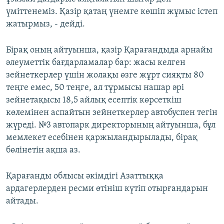
үміттенеміз. Қазір қатаң үнемге көшіп жұмыс істеп
жатырмыз, - дейді.
Бірақ оның айтуынша, қазір Қарағандыда арнайы
әлеуметтік бағдарламалар бар: жасы келген
зейнеткерлер үшін жолақы өзге жұрт сияқты 80
теңге емес, 50 теңге, ал тұрмысы нашар әрі
зейнетақысы 18,5 айлық есептік көрсеткіш
көлемінен аспайтын зейнеткерлер автобуспен тегін
жүреді. №3 автопарк директорының айтуынша, бұл
мемлекет есебінен қаржыландырылады, бірақ
бөлінетін ақша аз.
Қарағанды облысы әкімдігі Азаттыққа
ардагерлерден ресми өтініш күтіп отырғандарын
айтады.