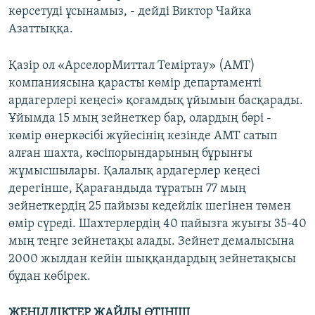
көрсетуді ұсынамыз, - дейді Виктор Чайка
Азаттыққа.
Қазір ол «АрселорМиттал Теміртау» (АМТ)
компаниясына қарасты көмір департаменті
ардагерлері кеңесі» қоғамдық ұйымын басқарады.
Ұйымда 15 мың зейнеткер бар, олардың бәрі -
көмір өнеркәсібі жүйесінің кезінде АМТ сатып
алған шахта, кәсіпорындарының бұрынғы
жұмысшылары. Қалалық ардагерлер кеңесі
дерегінше, Қарағандыда тұратын 77 мың
зейнеткердің 25 пайызы кедейлік шегінен төмен
өмір сүреді. Шахтерлердің 40 пайызға жуығы 35-40
мың теңге зейнетақы алады. Зейнет демалысына
2000 жылдан кейін шыққандардың зейнетақысы
бұдан көбірек.
ЖЕҢІЛДІКТЕР ЖАЙЛЫ ӨТІНІШ