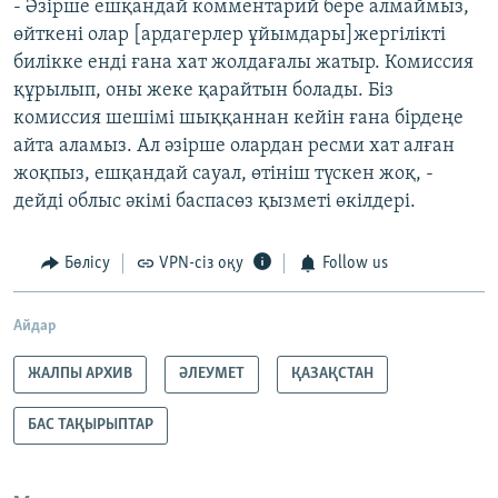
- Әзірше ешқандай комментарий бере алмаймыз,
өйткені олар [ардагерлер ұйымдары]жергілікті
билікке енді ғана хат жолдағалы жатыр. Комиссия
құрылып, оны жеке қарайтын болады. Біз
комиссия шешімі шыққаннан кейін ғана бірдеңе
айта аламыз. Ал әзірше олардан ресми хат алған
жоқпыз, ешқандай сауал, өтініш түскен жоқ, -
дейді облыс әкімі баспасөз қызметі өкілдері.
Бөлісу
VPN-сіз оқу
Follow us
Айдар
ЖАЛПЫ АРХИВ
ӘЛЕУМЕТ
ҚАЗАҚСТАН
БАС ТАҚЫРЫПТАР