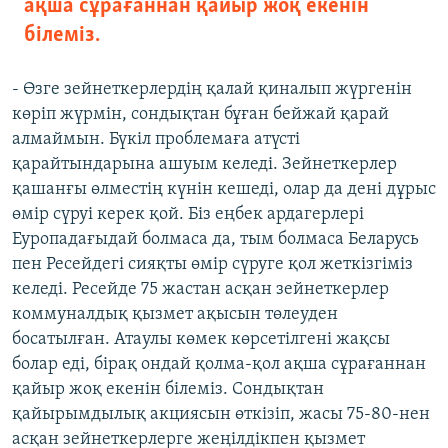
ақша сұрағаннан қайыр жоқ екенін
білеміз.
- Өзге зейнеткерлердің қалай қиналып жүргенін
көріп жүрмін, сондықтан бұған бейжай қарай
алмаймын. Бүкіл проблемаға атүсті
қарайтындарына ашуым келеді. Зейнеткерлер
қашанғы өлместің күнін кешеді, олар да дені дұрыс
өмір сүруі керек қой. Біз еңбек ардагерлері
Еуропадағыдай болмаса да, тым болмаса Беларусь
пен Ресейдегі сияқты өмір сүруге қол жеткізгіміз
келеді. Ресейде 75 жастан асқан зейнеткерлер
коммуналдық қызмет ақысын төлеуден
босатылған. Атаулы көмек көрсетілгені жақсы
болар еді, бірақ ондай қолма-қол ақша сұрағаннан
қайыр жоқ екенін білеміз. Сондықтан
қайырымдылық акциясын өткізіп, жасы 75-80-нен
асқан зейнеткерлерге жеңілдікпен қызмет