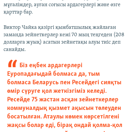
мұғалімдер, ауған соғысы ардагерлері және өзге
қарттар бар.
Виктор Чайка қазіргі қымбатшылық жайлаған
заманда зейнеткерлер кемі 70 мың теңгеден (208
долларға жуық) асатын зейнетақы алуы тиіс деп
санайды.
Біз еңбек ардагерлері
Еуропадағыдай болмаса да, тым
болмаса Беларусь пен Ресейдегі сияқты
өмір сүруге қол жеткізгіміз келеді.
Ресейде 75 жастан асқан зейнеткерлер
коммуналдық қызмет ақысын төлеуден
босатылған. Атаулы көмек көрсетілгені
жақсы болар еді, бірақ ондай қолма-қол