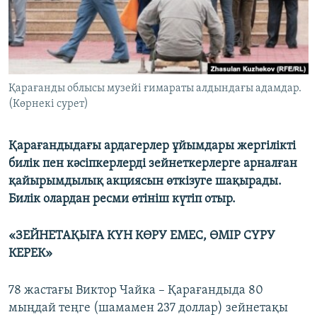
ЖАЗЫЛЫҢЫЗ
Басқа тілдерде
Қарағанды облысы музейі ғимараты алдындағы адамдар.
(Көрнекі сурет)
Қарағандыдағы ардагерлер ұйымдары жергілікті
билік пен кәсіпкерлерді зейнеткерлерге арналған
қайырымдылық акциясын өткізуге шақырады.
Билік олардан ресми өтініш күтіп отыр.
«ЗЕЙНЕТАҚЫҒА КҮН КӨРУ ЕМЕС, ӨМІР СҮРУ
КЕРЕК»
78 жастағы Виктор Чайка – Қарағандыда 80
мыңдай теңге (шамамен 237 доллар) зейнетақы