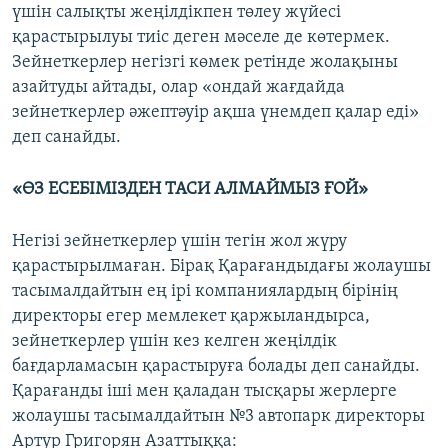
үшін салықты жеңілдікпен төлеу жүйесі
қарастырылуы тиіс деген мәселе де көтермек.
Зейнеткерлер негізгі көмек ретінде жолақыны
азайтуды айтады, олар «ондай жағдайда
зейнеткерлер әжептәуір ақша үнемдеп қалар еді»
деп санайды.
«ӨЗ ЕСЕБІМІЗДЕН ТАСИ АЛМАЙМЫЗ ҒОЙ»
Негізі зейнеткерлер үшін тегін жол жүру
қарастырылмаған. Бірақ Қарағандыдағы жолаушы
тасымалдайтын ең ірі компаниялардың бірінің
директоры егер мемлекет қаржыландырса,
зейнеткерлер үшін кез келген жеңілдік
бағдарламасын қарастыруға болады деп санайды.
Қарағанды іші мен қаладан тысқары жерлерге
жолаушы тасымалдайтын №3 автопарк директоры
Артур Григорян Азаттыққа: