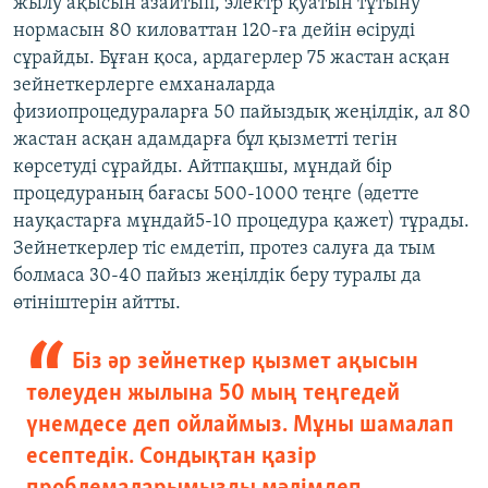
жылу ақысын азайтып, электр қуатын тұтыну
нормасын 80 киловаттан 120-ға дейін өсіруді
сұрайды. Бұған қоса, ардагерлер 75 жастан асқан
зейнеткерлерге емханаларда
физиопроцедураларға 50 пайыздық жеңілдік, ал 80
жастан асқан адамдарға бұл қызметті тегін
көрсетуді сұрайды. Айтпақшы, мұндай бір
процедураның бағасы 500-1000 теңге (әдетте
науқастарға мұндай5-10 процедура қажет) тұрады.
Зейнеткерлер тіс емдетіп, протез салуға да тым
болмаса 30-40 пайыз жеңілдік беру туралы да
өтініштерін айтты.
Біз әр зейнеткер қызмет ақысын
төлеуден жылына 50 мың теңгедей
үнемдесе деп ойлаймыз. Мұны шамалап
есептедік. Сондықтан қазір