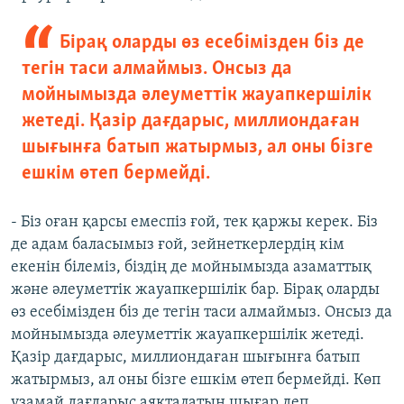
Бірақ оларды өз есебімізден біз де
тегін таси алмаймыз. Онсыз да
мойнымызда әлеуметтік жауапкершілік
жетеді. Қазір дағдарыс, миллиондаған
шығынға батып жатырмыз, ал оны бізге
ешкім өтеп бермейді.
- Біз оған қарсы емеспіз ғой, тек қаржы керек. Біз
де адам баласымыз ғой, зейнеткерлердің кім
екенін білеміз, біздің де мойнымызда азаматтық
және әлеуметтік жауапкершілік бар. Бірақ оларды
өз есебімізден біз де тегін таси алмаймыз. Онсыз да
мойнымызда әлеуметтік жауапкершілік жетеді.
Қазір дағдарыс, миллиондаған шығынға батып
жатырмыз, ал оны бізге ешкім өтеп бермейді. Көп
ұзамай дағдарыс аяқталатын шығар деп