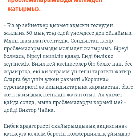
проблемаларымызды мәлімдеп
жатырмыз.
- Біз әр зейнеткер қызмет ақысын төлеуден
жылына 50 мың теңгедей үнемдесе деп ойлаймыз.
Мұны шамалап есептедік. Сондықтан қазір
проблемаларымызды мәлімдеп жатырмыз. Біреуі
болмаса, біреуі шешіліп қалар. Енді билікке
жүгінеміз. Биыл кей кәсіпкерлер бір бөлке нан, бес
жұмыртқа, екі килограмм ұн тегін таратып жатыр.
Оларға бұл үшін үлкен рахмет! «Корзина»
сурепмаркеті өз қиындықтарына қарамастан, бізге
жеті пайыздық жеңілдік жасап отыр. Ал үкімет
қайда сонда, мына проблемаларды көрмей ме? –
дейді Виктор Чайка.
Еңбек ардагерлері «қайырымдылық акциясына»
қатысуға келісім беретін коммерциялық ұйымдар