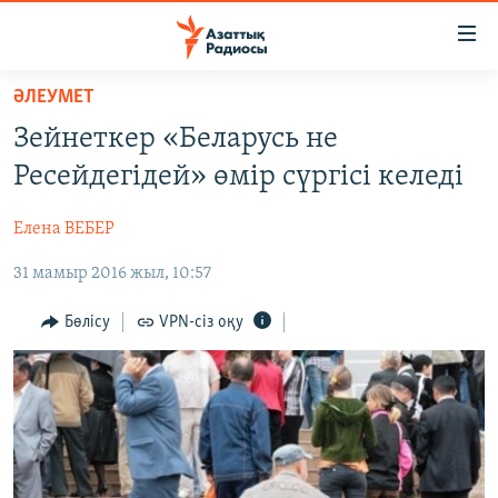
Accessibility
links
Skip
ӘЛЕУМЕТ
to
ЖАҢАЛЫҚТАР
Зейнеткер «Беларусь не
main
САЯСАТ
content
Ресейдегідей» өмір сүргісі келеді
AZATTYQTV
Skip
to
Елена ВЕБЕР
ҚАҢТАР ОҚИҒАСЫ
main
31 мамыр 2016 жыл, 10:57
АДАМ ҚҰҚЫҚТАРЫ
Navigation
Skip
ӘЛЕУМЕТ
Бөлісу
VPN-сіз оқу
to
ӘЛЕМ
Search
АРНАЙЫ ЖОБАЛАР
Русский