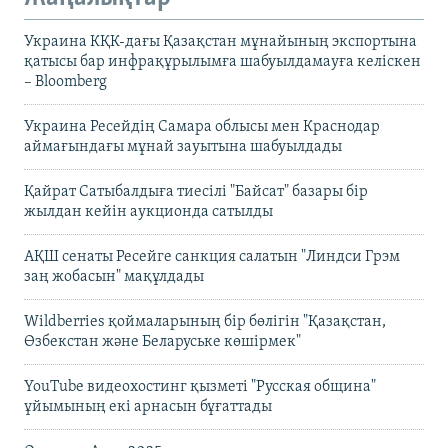
Украина КҚК-дағы Қазақстан мұнайының экспортына
қатысы бар инфрақұрылымға шабуылдамауға келіскен
– Bloomberg
Украина Ресейдің Самара облысы мен Краснодар
аймағындағы мұнай зауытына шабуылдады
Қайрат Сатыбалдыға тиесілі "Байсат" базары бір
жылдан кейін аукционда сатылды
АҚШ сенаты Ресейге санкция салатын "Линдси Грэм
заң жобасын" мақұлдады
Wildberries қоймаларының бір бөлігін "Қазақстан,
Өзбекстан және Беларуське көшірмек"
YouTube видеохостинг қызметі "Русская община"
ұйымының екі арнасын бұғаттады