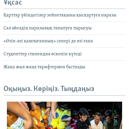
Ұқсас
Қарттар үйіндегілер зейнетақыны қысқартуға наразы
Сал әйелдің наразылық танытуға тырысуы
«Өзін-өзі қамтығанның» сенері де өзі ғана
Студенттер стипендия өскенін күтеді
Жаңа жыл жаңа тарифтермен басталды
Оқыңыз. Көріңіз. Тыңдаңыз