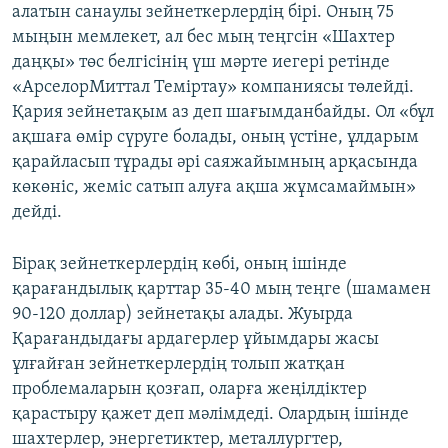
алатын санаулы зейнеткерлердің бірі. Оның 75
мыңын мемлекет, ал бес мың теңгсін «Шахтер
даңқы» төс белгісінің үш мәрте иегері ретінде
«АрселорМиттал Теміртау» компаниясы төлейді.
Қария зейнетақым аз деп шағымданбайды. Ол «бұл
ақшаға өмір сүруге болады, оның үстіне, ұлдарым
қарайласып тұрады әрі саяжайымның арқасында
көкөніс, жеміс сатып алуға ақша жұмсамаймын»
дейді.
Бірақ зейнеткерлердің көбі, оның ішінде
қарағандылық қарттар 35-40 мың теңге (шамамен
90-120 доллар) зейнетақы алады. Жуырда
Қарағандыдағы ардагерлер ұйымдары жасы
ұлғайған зейнеткерлердің толып жатқан
проблемаларын қозғап, оларға жеңілдіктер
қарастыру қажет деп мәлімдеді. Олардың ішінде
шахтерлер, энергетиктер, металлургтер,