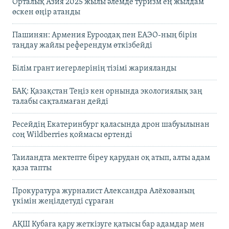
Орталық Азия 2025 жылы әлемде туризм ең жылдам
өскен өңір атанды
Пашинян: Армения Еуроодақ пен ЕАЭО-ның бірін
таңдау жайлы референдум өткізбейді
Білім грант иегерлерінің тізімі жарияланды
БАҚ: Қазақстан Теңіз кен орнында экологиялық заң
талабы сақталмаған дейді
Ресейдің Екатеринбург қаласында дрон шабуылынан
соң Wildberries қоймасы өртенді
Таиландта мектепте біреу қарудан оқ атып, алты адам
қаза тапты
Прокуратура журналист Александра Алёхованың
үкімін жеңілдетуді сұраған
АҚШ Кубаға қару жеткізуге қатысы бар адамдар мен