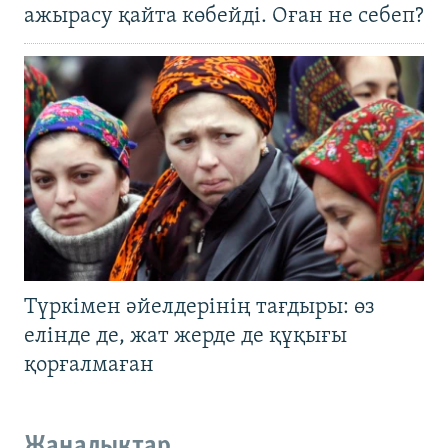
ажырасу қайта көбейді. Оған не себеп?
Түркімен әйелдерінің тағдыры: өз
елінде де, жат жерде де құқығы
қорғалмаған
Жаңалықтар