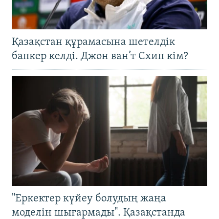
Қазақстан құрамасына шетелдік
бапкер келді. Джон ван’т Схип кім?
"Еркектер күйеу болудың жаңа
моделін шығармады". Қазақстанда