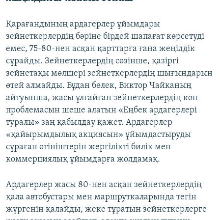
Қарағандының ардагерлер ұйымдары
зейнеткерлердің бәріне бірдей шапағат көрсетуді
емес, 75-80-нен асқан қарттарға ғана жеңілдік
сұрайды. Зейнеткерлердің сөзінше, қазіргі
зейнетақы мөлшері зейнеткерлердің шығындарын
өтей алмайды. Бұдан бөлек, Виктор Чайканың
айтуынша, жасы ұлғайған зейнеткерлердің көп
проблемасын шеше алатын «Еңбек ардагерлері
туралы» заң қабылдау қажет. Ардагерлер
«қайырымдылық акциясын» ұйымдастыруды
сұраған өтініштерін жергілікті билік мен
коммерциялық ұйымдарға жолдамақ.
Ардагерлер жасы 80-нен асқан зейнеткерлердің
қала автобустары мен маршруткаларында тегін
жүргенін қалайды, жеке тұратын зейнеткерлерге