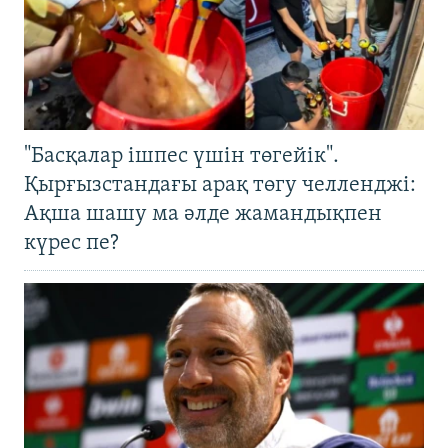
"Басқалар ішпес үшін төгейік".
Қырғызстандағы арақ төгу челленджі:
Ақша шашу ма әлде жамандықпен
күрес пе?