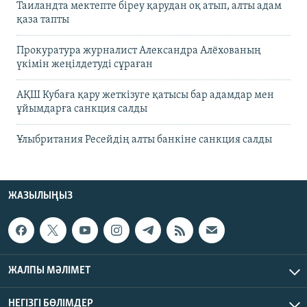
Таиландта мектепте біреу қарудан оқ атып, алты адам
қаза тапты
Прокуратура журналист Александра Алёхованың
үкімін жеңілдетуді сұраған
АҚШ Кубаға қару жеткізуге қатысы бар адамдар мен
ұйымдарға санкция салды
Ұлыбритания Ресейдің алты банкіне санкция салды
ЖАЗЫЛЫҢЫЗ
ЖАЛПЫ МӘЛІМЕТ
НЕГІЗГІ БӨЛІМДЕР