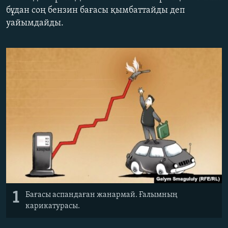
ЖАЗЫЛЫҢЫЗ
бұдан соң бензин бағасы қымбаттайды деп
уайымдайды.
Басқа тілдерде
1
Бағасы аспандаған жанармай. Ғалымның
карикатурасы.