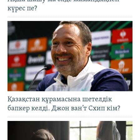
күрес пе?
Қазақстан құрамасына шетелдік
бапкер келді. Джон ван’т Схип кім?