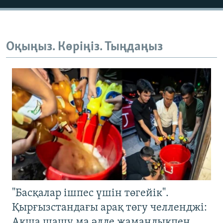
Оқыңыз. Көріңіз. Тыңдаңыз
"Басқалар ішпес үшін төгейік".
Қырғызстандағы арақ төгу челленджі:
Ақша шашу ма әлде жамандықпен