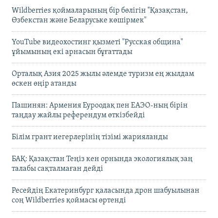
Wildberries қоймаларының бір бөлігін "Қазақстан,
Өзбекстан және Беларуське көшірмек"
YouTube видеохостинг қызметі "Русская община"
ұйымының екі арнасын бұғаттады
Орталық Азия 2025 жылы әлемде туризм ең жылдам
өскен өңір атанды
Пашинян: Армения Еуроодақ пен ЕАЭО-ның бірін
таңдау жайлы референдум өткізбейді
Білім грант иегерлерінің тізімі жарияланды
БАҚ: Қазақстан Теңіз кен орнында экологиялық заң
талабы сақталмаған дейді
Ресейдің Екатеринбург қаласында дрон шабуылынан
соң Wildberries қоймасы өртенді