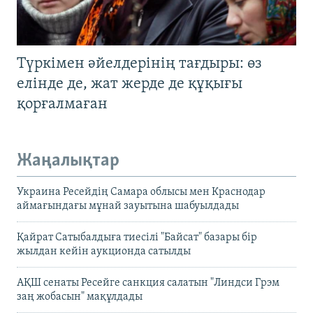
Түркімен әйелдерінің тағдыры: өз
елінде де, жат жерде де құқығы
қорғалмаған
Жаңалықтар
Украина Ресейдің Самара облысы мен Краснодар
аймағындағы мұнай зауытына шабуылдады
Қайрат Сатыбалдыға тиесілі "Байсат" базары бір
жылдан кейін аукционда сатылды
АҚШ сенаты Ресейге санкция салатын "Линдси Грэм
заң жобасын" мақұлдады