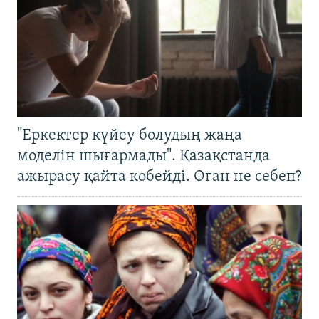
"Еркектер күйеу болудың жаңа
моделін шығармады". Қазақстанда
ажырасу қайта көбейді. Оған не себеп?