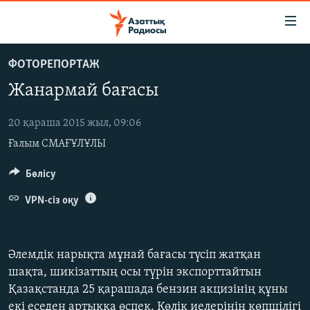
Accessibility
links
Skip
ФОТОРЕПОРТАЖ
to
ЖАҢАЛЫҚТАР
Жанармай бағасы
main
САЯСАТ
content
AZATTYQTV
Skip
20 қараша 2015 жыл, 09:06
to
Ғалым СМАҒҰЛҰЛЫ
ҚАҢТАР ОҚИҒАСЫ
main
АДАМ ҚҰҚЫҚТАРЫ
Бөлісу
Navigation
Skip
ӘЛЕУМЕТ
VPN-сіз оқу
to
ӘЛЕМ
Search
АРНАЙЫ ЖОБАЛАР
Әлемдік нарықта мұнай бағасы түсіп жатқан
шақта, шикізаттың осы түрін экспорттайтын
Русский
Қазақстанда 25 қарашада бензин акцизінің құны
екі еседен артыққа өспек. Көлік иелерінің көпшілігі