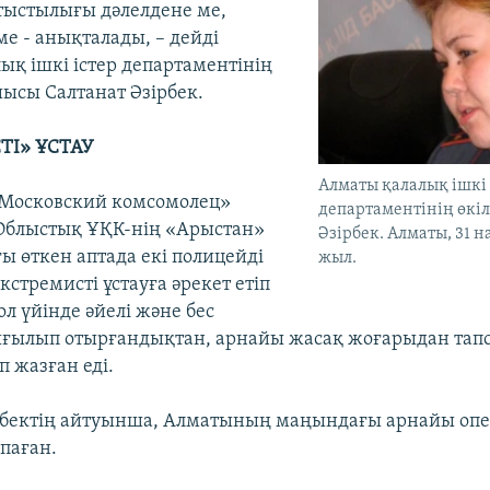
тыстылығы дәлелдене ме,
ме - анықталады, – дейді
ық ішкі істер департаментінің
шысы Салтанат Әзірбек.
ТІ» ҰСТАУ
Алматы қалалық ішкі 
«Московский комсомолец»
департаментінің өкіл
Облыстық ҰҚК-нің «Арыстан»
Әзірбек. Алматы, 31 
ы өткен аптада екі полицейді
жыл.
кстремисті ұстауға әрекет етіп
ол үйінде әйелі және бес
ғылып отырғандықтан, арнайы жасақ жоғарыдан тап
п жазған еді.
рбектің айтуынша, Алматының маңындағы арнайы оп
паған.