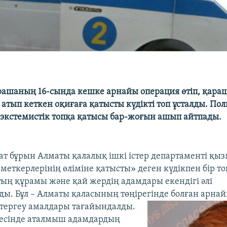
ашаның 16-сында кешке арнайы операция өтіп, қара
 атып кеткен оқиғаға қатысты күдікті топ ұсталды. Пол
ң экстемистік топқа қатысы бар-жоғын ашып айтпады.
ғат бұрын Алматы қалалық ішкі істер департаменті қы
меткерлерінің өліміне қатысты» деген күдікпен бір то
тың құрамы және қай жердің адамдары екендігі әлі
ы. Бұл – Алматы қаласының төңірегінде болған арнай
 тергеу амалдары
тағайындалды.
есінде аталмыш адамдардың