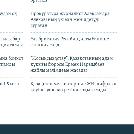
өртенді
рудан оқ
Прокуратура журналист Александра
Алёхованың үкімін жеңілдетуді
сұраған
атысы бар
Ұлыбритания Ресейдің алты банкіне
кция салды
санкция салды
ына бойкот
"Жосықсыз ұстау". Қазақстанның адам
ртпайды
құқығы бюросы Ермек Нарымбаев
жайлы мәлімдеме жасады
 1,5 мың
Қазақстан мектептерінде ЖИ, цифрлық
қауіпсіздік пән ретінде оқытылады