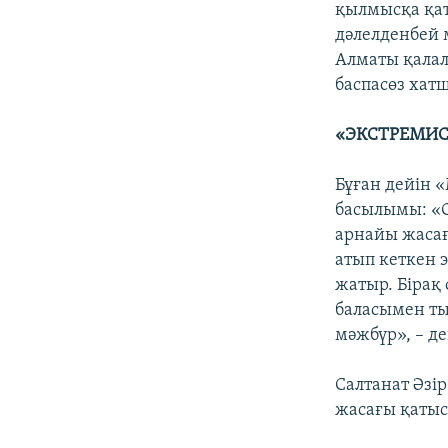
қылмысқа қа
дәлелденбей 
Алматы қалал
баспасөз хат
«ЭКСТРЕМИС
Бұған дейін 
басылымы: «
арнайы жасағ
атып кеткен э
жатыр. Бірақ 
баласымен ты
мәжбүр», – де
Салтанат Әзі
жасағы қатыс