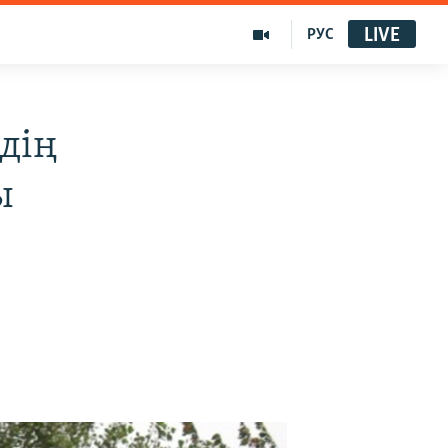
LIVE
РУС
дің
ы