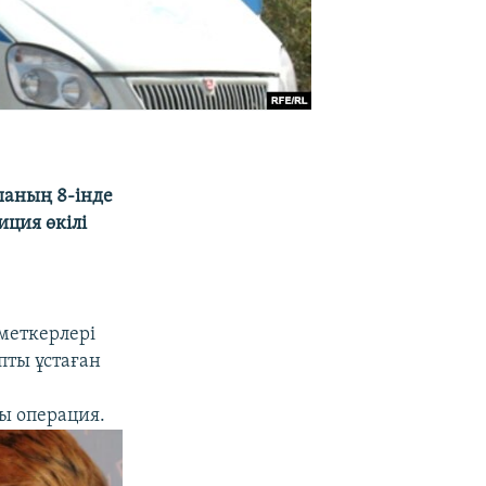
шаның 8-інде
иция өкілі
зметкерлері
пты ұстаған
ы операция.