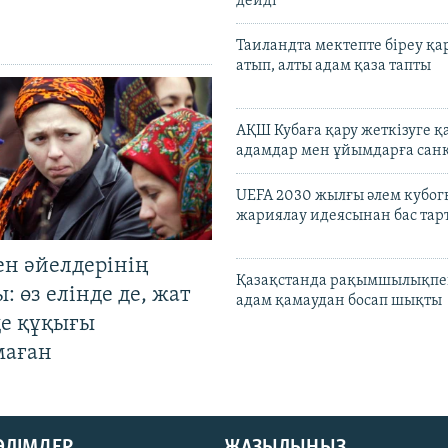
дейді
Таиландта мектепте біреу қа
атып, алты адам қаза тапты
АҚШ Кубаға қару жеткізуге қ
адамдар мен ұйымдарға сан
UEFA 2030 жылғы әлем кубог
жариялау идеясынан бас та
ен әйелдерінің
Қазақстанда рақымшылықпен
: өз елінде де, жат
адам қамаудан босап шықты
де құқығы
маған
БӨЛІМДЕР
ЖАЗЫЛЫҢЫЗ