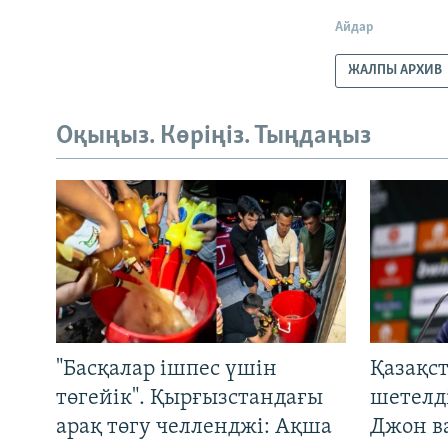
Айдар
ЖАЛПЫ АРХИВ
Оқыңыз. Көріңіз. Тыңдаңыз
"Басқалар ішпес үшін
Қазақс
төгейік". Қырғызстандағы
шетелді
арақ төгу челленджі: Ақша
Джон ва