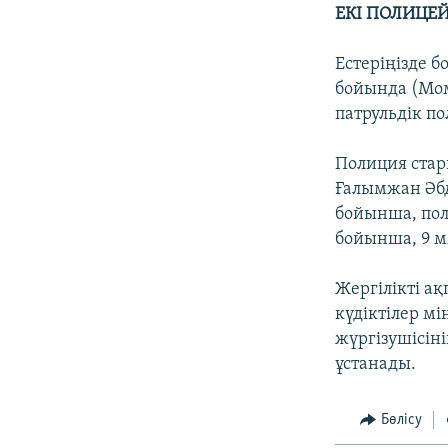
ЕКІ ПОЛИЦЕ
Естеріңізде 
бойында (Мом
патрульдік по
Полиция стар
Ғалымжан Әбд
бойынша, поли
бойынша, 9 м
Жергілікті а
күдіктілер м
жүргізушісін
ұстанады.
Бөлісу