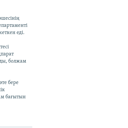
өшесінің
епартаменті
кеткен еді.
тесі
қпарат
рды, болжам
өте бере
ік
ам бағытын