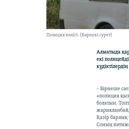
Полиция көлігі. (Көрнекі сурет)
Алматыда қар
екі полицейді
күдіктілерді
– Бірнеше са
«полиция қыз
болатын. Топ
жарияланбайд
Қазір барлық
Соның нәтиж