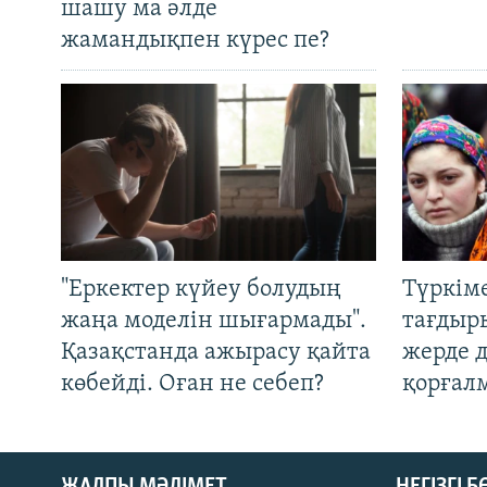
шашу ма әлде
жамандықпен күрес пе?
"Еркектер күйеу болудың
Түркім
жаңа моделін шығармады".
тағдыры
Қазақстанда ажырасу қайта
жерде 
көбейді. Оған не себеп?
қорғал
ЖАЛПЫ МӘЛІМЕТ
НЕГІЗГІ 