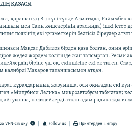
ЙДІҢ ҚАЗАСЫ
болса, қарашаның 8-і күні түнде Алматыда, Райымбек к
ышұлы мен Саин көшелерінің арасында) ішкі істер д
лиция полкінің екі қызметкерін белгісіз біреулер атып 
шинасы Мақсат Дабылов бірден қаза болған, оның әріп
іров жедел жәрдем көлігінде жан тапсырған. Ресми а
цейлердің біріне үш оқ, екіншісіне екі оқ тиген. Ола
м калибрлі Макаров тапаншасымен атқан.
қпарат құралдарының жазуынша, осы оқиғадан екі күн 
інген «Мицубиси Делика» микроавтобусы табылған; көл
ің айтуынша, полицейлерді атқан адам радикалды исл
VPN-сіз оқу
Follow us
Принтерден шығару