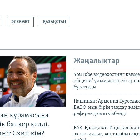
ӘЛЕУМЕТ
ҚАЗАҚСТАН
Жаңалықтар
YouTube видеохостинг қызмет
община" ұйымының екі арн
бұғаттады
Пашинян: Армения Еуроодақ
ЕАЭО-ның бірін таңдау жай
референдум өткізбейді
тан құрамасына
к бапкер келді.
БАҚ: Қазақстан Теңіз кен ор
н’т Схип кім?
экологиялық заң талабы сақ