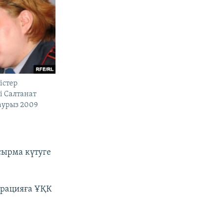
істер
і Салтанат
наурыз 2009
сырма күтуге
ерацияға ҰҚК