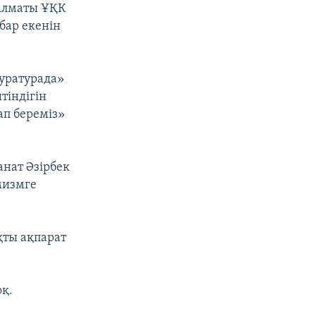
 Алматы ҰҚК
бар екенін
куратурада»
тіндігін
ап береміз»
анат Әзірбек
мизмге
қты ақпарат
қ.