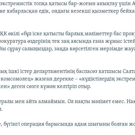
ң экстремистік топқа қатысы бар-жоғын анықтау үшін
не хабарласқан едік, ондағы кезекші қызметкер бейха
ҚК өкілі «бұл іске қатысты барлық мәліметтер бас про
прокуратура өздерінің тек заң аясында ғана жұмыс істей
йы сұрау салыңыздар, заңда көрсетілген мерзімде жау
ық ішкі істер департаментінің баспасөз хатшысы Салт
комсомолец» жазған дерекке – «күдіктілердің экстре
ен» деген сөзге күмән келтіріп отыр.
туралы мен айта алмаймын. Ол нақты мәлімет емес. На
л.
, бүгінгі операция барысында адам шығыны болған жо