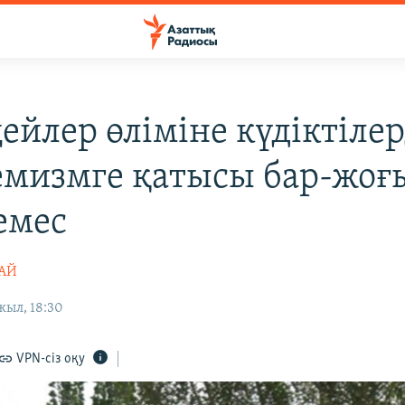
ейлер өліміне күдіктілер
емизмге қатысы бар-жоғ
емес
ТАЙ
жыл, 18:30
VPN-сіз оқу