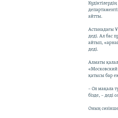
Күдіктілерді
департаменті
айтты.
Астанадағы Ұ
деді. Ал бас 
айтып, «арна
деді.
Алматы қалал
«Московский 
қатысы бар ек
– Ол мақала 
бізде, – деді о
Оның сөзінше