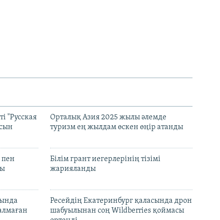
і "Русская
Орталық Азия 2025 жылы әлемде
асын
туризм ең жылдам өскен өңір атанды
 пен
Білім грант иегерлерінің тізімі
лы
жарияланды
нында
Ресейдің Екатеринбург қаласында дрон
талмаған
шабуылынан соң Wildberries қоймасы