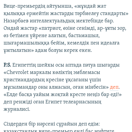
Вице-премьердің айтуынша, «мұндай жат
қылыққа ермейтін жастарды тәрбиелеу стандарты»
Назарбаев интеллектуальдық мектебінде бар.
Ондай жастар «патриот, өзіне сенімді, ар-ұяты зор,
өз бетімен үйрене алатын, бастамашыл,
шығармашылыққа бейім, кемелдік пен идеалға
ұмтылатын» адам болуы керек екен.
P.S.
Египеттің шейхы осы аптада пәтуа шығарды
«Chevrolet маркалы көліктің эмблемасы
христиандардың кресіне ұқсағаны үшін
мұсылмандар оны алмасын, оған мінбесін»
деп
.
«Елде басқа уайым жоқтай кресте неңіз бар еді!»
деп ренжіді оған Египет телеарнасының
журналисі.
Сіздерден бір нәрсені сұрайын деп едім:
қазақстандық вице-премьер енді бас мүфтиге