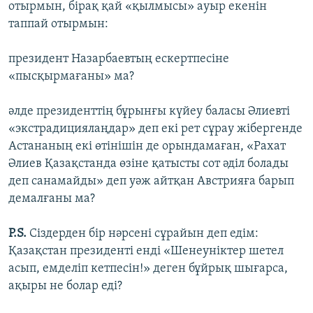
отырмын, бірақ қай «қылмысы» ауыр екенін
таппай отырмын:
президент Назарбаевтың ескертпесіне
«пысқырмағаны» ма?
әлде президенттің бұрынғы күйеу баласы Әлиевті
«экстрадициялаңдар» деп екі рет сұрау жібергенде
Астананың екі өтінішін де орындамаған, «Рахат
Әлиев Қазақстанда өзіне қатысты сот әділ болады
деп санамайды» деп уәж айтқан Австрияға барып
демалғаны ма?
P.S.
Сіздерден бір нәрсені сұрайын деп едім:
Қазақстан президенті енді «Шенеуніктер шетел
асып, емделіп кетпесін!» деген бұйрық шығарса,
ақыры не болар еді?