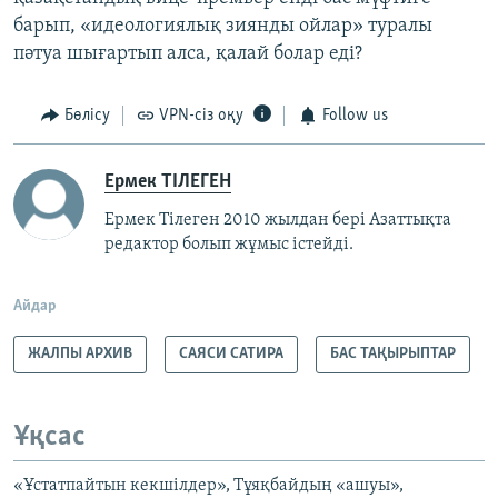
барып, «идеологиялық зиянды ойлар» туралы
пәтуа шығартып алса, қалай болар еді?
Бөлісу
VPN-сіз оқу
Follow us
Ермек ТІЛЕГЕН
Ермек Тілеген 2010 жылдан бері Азаттықта
редактор болып жұмыс істейді.
Айдар
ЖАЛПЫ АРХИВ
САЯСИ САТИРА
БАС ТАҚЫРЫПТАР
Ұқсас
«Ұстатпайтын кекшілдер», Тұяқбайдың «ашуы»,