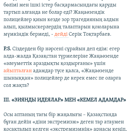
бөлімі мен ішкі істер басқармасындағы қаруды
тартып алғанда не болар еді? Жаңаөзендік
полицейлер қиын кезде зор трагедияның алдын
алып, қылмыскерлердің талаптарын қоюларына
мүмкіндік бермеді, -
дейді
Серік Тоқтарбаев.
P.S.
Сіздерден бір нәрсені сұрайын деп едім: егер
алда-жалда Қазақстан түрмелеріне Жаңаөзенде
«әлеуметтік араздықты қоздырғаны» үшін
айыпталған
адамдар түсе қалса, «Жаңаөзенде
шыныққан» полицейлер де керек емес пе оларға
сол жақта?
ІІІ. «ЗИЯНДЫ ИДЕЯЛАР» МЕН «КЕМЕЛ АДАМДАР»
Осы аптаның тағы бір жаңалығы – Қазақстанда
бұған дейін «діни экстремизм» деген тар атаумен
қосақталып келген «экстремизмнің» арнасы кеңіп,