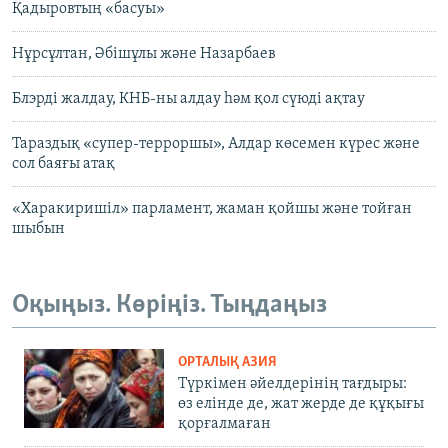
Қадыровтың «басуы»
Нұрсұлтан, Әбішұлы және Назарбаев
Блэрді жалдау, КНБ-ны алдау һәм қол сүюді ақтау
Тараздық «супер-терроршы», Алдар көсемен күрес және
сол баяғы атақ
«Харакиришіл» парламент, жаман қойшы және тойған
шыбын
Оқыңыз. Көріңіз. Тыңдаңыз
ОРТАЛЫҚ АЗИЯ
Түркімен әйелдерінің тағдыры:
өз елінде де, жат жерде де құқығы
қорғалмаған