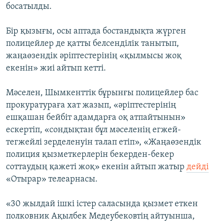
босатылды.
Бір қызығы, осы аптада бостандықта жүрген
полицейлер де қатты белсенділік танытып,
жаңаөзендік әріптестерінің «қылмысы жоқ
екенін» жиі айтып кетті.
Мәселен, Шымкенттік бұрынғы полицейлер бас
прокуратураға хат жазып, «әріптестерінің
ешқашан бейбіт адамдарға оқ атпайтынын»
ескертіп, «сондықтан бұл мәселенің егжей-
тегжейлі зерделенуін талап етіп», «Жаңаөзендік
полиция қызметкерлерін бекерден-бекер
соттаудың қажеті жоқ» екенін айтып жатыр
дейді
«Отырар» телеарнасы.
«30 жылдай ішкі істер саласында қызмет еткен
полковник Ақылбек Медеубековтің айтуынша,