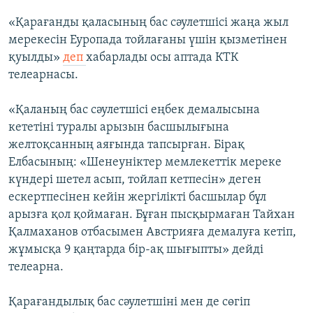
«Қарағанды қаласының бас сәулетшісі жаңа жыл
мерекесін Еуропада тойлағаны үшін қызметінен
қуылды»
деп
хабарлады осы аптада КТК
телеарнасы.
«Қаланың бас сәулетшісі еңбек демалысына
кететіні туралы арызын басшылығына
желтоқсанның аяғында тапсырған. Бірақ
Елбасының: «Шенеуніктер мемлекеттік мереке
күндері шетел асып, тойлап кетпесін» деген
ескертпесінен кейін жергілікті басшылар бұл
арызға қол қоймаған. Бұған пысқырмаған Тайхан
Қалмаханов отбасымен Австрияға демалуға кетіп,
жұмысқа 9 қаңтарда бір-ақ шығыпты» дейді
телеарна.
Қарағандылық бас сәулетшіні мен де сөгіп