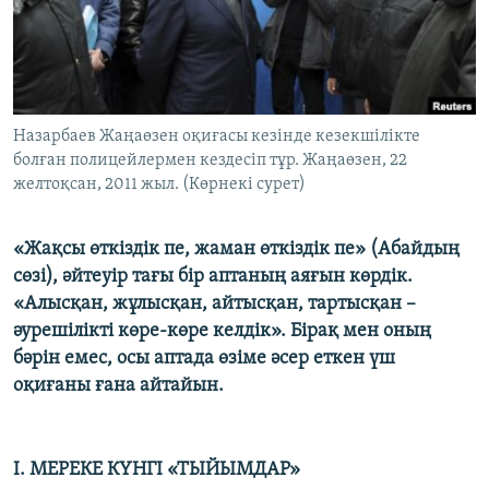
ЖАЗЫЛЫҢЫЗ
Басқа тілдерде
Назарбаев Жаңаөзен оқиғасы кезінде кезекшілікте
болған полицейлермен кездесіп тұр. Жаңаөзен, 22
желтоқсан, 2011 жыл. (Көрнекі сурет)
«Жақсы өткіздік пе, жаман өткіздік пе» (Абайдың
сөзі), әйтеуір тағы бір аптаның аяғын көрдік.
«Алысқан, жұлысқан, айтысқан, тартысқан –
әурешілікті көре-көре келдік». Бірақ мен оның
бәрін емес, осы аптада өзіме әсер еткен үш
оқиғаны ғана айтайын.
І. МЕРЕКЕ КҮНГІ «ТЫЙЫМДАР»