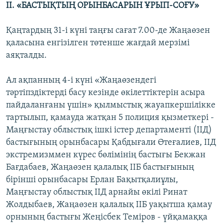
ІІ. «БАСТЫҚТЫҢ ОРЫНБАСАРЫН ҰРЫП-СОҒУ»
Қаңтардың 31-і күні таңғы сағат 7.00-де Жаңаөзен
қаласына енгізілген төтенше жағдай мерзімі
аяқталды.
Ал ақпанның 4-і күні «Жаңаөзендегі
тәртіпздіктерді басу кезінде өкілеттіктерін асыра
пайдаланғаны үшін» қылмыстық жауапкершілікке
тартылып, қамауда жатқан 5 полиция қызметкері -
Маңғыстау облыстық ішкі істер департаменті (ІІД)
бастығының орынбасары Қабдығали Өтеғалиев, ІІД
экстремизммен күрес бөлімінің бастығы Бекжан
Бағдабаев, Жаңаөзен қалалық ІІБ бастығының
бірінші орынбасары Ерлан Бақытқалиұлы,
Маңғыстау облыстық ІІД арнайы өкілі Ринат
Жолдыбаев, Жаңаөзен қалалық ІІБ уақытша қамау
орнының бастығы Жеңісбек Теміров - үйқамаққа