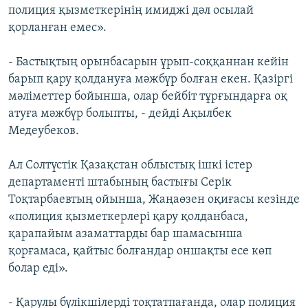
полиция қызметкерінің имиджі дәл осылай
қорланған емес».
- Бастықтың орынбасарын ұрып-соққаннан кейін
барып қару қолдануға мәжбүр болған екен. Қазіргі
мәліметтер бойынша, олар бейбіт тұрғындарға оқ
атуға мәжбүр болыпты, - дейді Ақылбек
Медеубеков.
Ал Солтүстік Қазақстан облыстық ішкі істер
департаменті штабының бастығы Серік
Тоқтарбаевтың ойынша, Жаңаөзен оқиғасы кезінде
«полиция қызметкерлері қару қолданбаса,
қарапайым азаматтарды бар шамасынша
қорғамаса, қайтыс болғандар оншақты есе көп
болар еді».
- Қарулы бүлікшілерді тоқтатпағанда, олар полиция