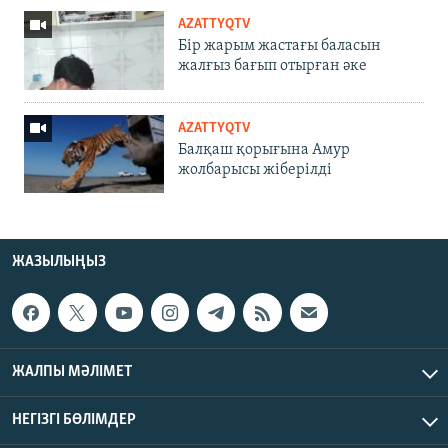
AZATTYQTV
Бір жарым жастағы баласын
жалғыз бағып отырған әке
AZATTYQTV
Балқаш қорығына Амур
жолбарысы жіберілді
ЖАЗЫЛЫҢЫЗ
ЖАЛПЫ МӘЛІМЕТ
НЕГІЗГІ БӨЛІМДЕР