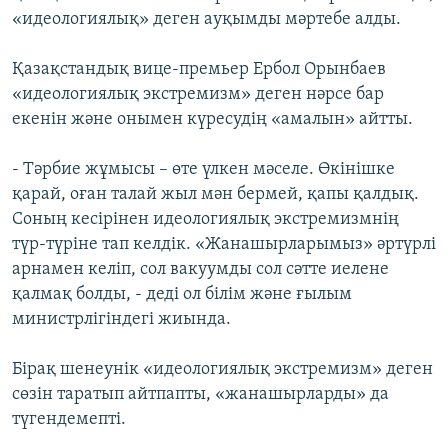
«идеологиялық» деген ауқымды мәртебе алды.
Қазақстандық вице-премьер Ербол Орынбаев
«идеологиялық экстремизм» деген нәрсе бар
екенін және онымен күресудің «амалын» айтты.
- Тәрбие жұмысы – өте үлкен мәселе. Өкінішке
қарай, оған талай жыл мән бермей, қапы қалдық.
Соның кесірінен идеологиялық экстремизмнің
түр-түріне тап келдік. «Жанашырларымыз» әртүрлі
арнамен келіп, сол вакуумды сол сәтте иелене
қалмақ болды, - деді ол білім және ғылым
министрлігіндегі жиында.
Бірақ шенеунік «идеологиялық экстремизм» деген
сөзін таратып айтпапты, «жанашырларды» да
түгендемепті.