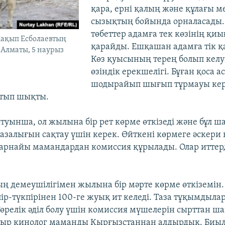
қара, ерні қалың және құлағы ме
сызықтың бойында орналасады. 
төбеттер адамға тек көзінің қи
ақып Есболаевтың
қарайды. Ешқашан адамға тік 
. Алматы, 5 наурыз
Көз қуысының терең болып келуі
өзіндік ерекшелігі. Бұған қоса 
шодырайып шығып тұрмауы кере
йтып шықты.
уынша, ол жылына бір рет көрме өткізеді және бұл ша
залығын сақтау үшін керек. Өйткені көрмеге әскери 
рнайы мамандардан комиссия құрылады. Олар иттер
ың демеушілігімен жылына бір мәрте көрме өткіземін.
кпір-түкпірінен 100-ге жуық ит келеді. Таза тұқымдыл
өрелік әділ болу үшін комиссия мүшелерін сырттан ш
тыр кинолог маманды Қырғызстаннан алдырдық. Биы