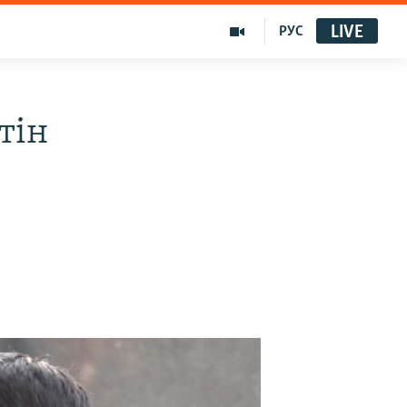
LIVE
РУС
тін