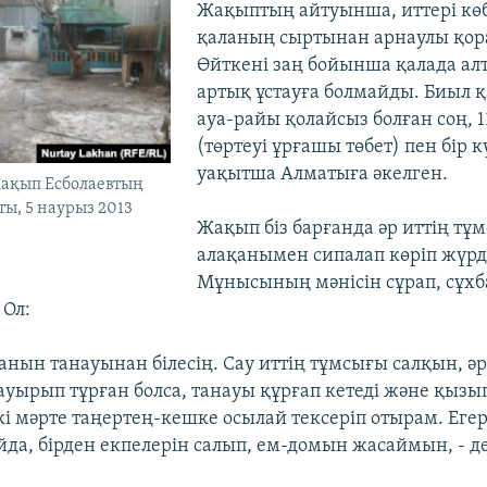
Жақыптың айтуынша, иттері көб
қаланың сыртынан арнаулы қора
Өйткені заң бойынша қалада ал
артық ұстауға болмайды. Биыл қ
ауа-райы қолайсыз болған соң, 1
(төртеуі ұрғашы төбет) пен бір к
уақытша Алматыға әкелген.
ақып Есболаевтың
ты, 5 наурыз 2013
Жақып біз барғанда әр иттің тұ
алақанымен сипалап көріп жүрд
Мұнысының мәнісін сұрап, сұх
 Ол:
анын танауынан білесің. Сау иттің тұмсығы салқын, әр
ауырып тұрған болса, танауы құрғап кетеді және қызы
кі мәрте таңертең-кешке осылай тексеріп отырам. Еге
йда, бірден екпелерін салып, ем-домын жасаймын, - де