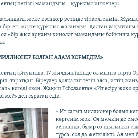
евтың негізгі мамандығы – құрылыс инженері.
ласындағы жеке кәсіпкер ретінде тіркелгенмін. Жұм
 бір-екі мәрте құрылыс жасаймыз. Қалған уақыттағы 
ен ол «бір жыл арнайы кинолог мамандығы бойынша ку
ты.
МИЛЛИОНЕР БОЛҒАН АДАМ КӨРМЕДІМ»
евтың айтуынша, 17 жылдың ішінде ол мыңға тарта О
іріп, таратқан. Біреулер қолқалап тегін алса, иттің жай
п» кетеді екен. Жақып Есболаевтан «Ит өсіру жеке ерм
зі ме?» деп сұраған едік.
– Ит сатып миллионер болып ке
көргенім жоқ. Ол мүмкін де ем
айтқанда, бұлар өз шығынын өз
тұрса, сол да жеткілікті. Ал мен