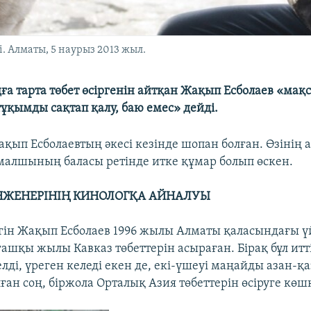
 Алматы, 5 наурыз 2013 жыл.
ға тарта төбет өсіргенін айтқан Жақып Есболаев «мақ
тұқымды сақтап қалу, баю емес» дейді.
ақып Есболаевтың әкесі кезінде шопан болған. Өзінің
 малшының баласы ретінде итке құмар болып өскен.
ЖЕНЕРІНІҢ КИНОЛОГҚА АЙНАЛУЫ
егін Жақып Есболаев 1996 жылы Алматы қаласындағы ү
ғашқы жылы Кавказ төбеттерін асыраған. Бірақ бұл ит
лді, үреген келеді екен де, екі-үшеуі маңайды азан-қ
ған соң, біржола Орталық Азия төбеттерін өсіруге көш