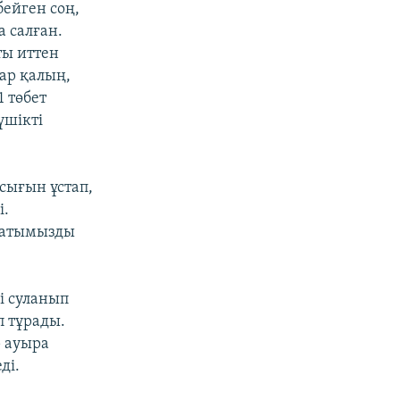
ейген соң,
 салған.
ты иттен
ар қалың,
1 төбет
үшікті
мсығын ұстап,
і.
батымызды
і суланып
п тұрады.
р ауыра
ді.