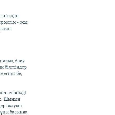
ыс шыққан
ермегім - осы
рстан
рталық Азия
ын білетіндер
егіңіз бе,
ткен ешкімді
ес. Шынын
дері жауып
 бұны басында