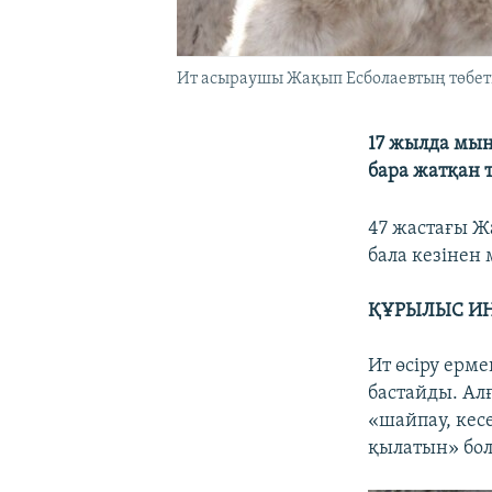
Ит асыраушы Жақып Есболаевтың төбеті.
17 жылда мың
бара жатқан 
47 жастағы Ж
бала кезінен
ҚҰРЫЛЫС ИН
Ит өсіру ерм
бастайды. Ал
«шайпау, кесе
қылатын» бол