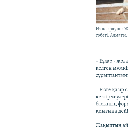
Ит асыраушы Ж
төбеті. Алматы,
– Бұлар - жоғ
келген мүмкін
сұрыптайтыны
– Бізге қазір
келтірмеулері
басының форм
қиығына дейін
Жақыптың айт