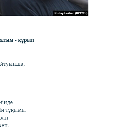
сатым - құрып
 айтуынша,
йінде
тің тұқымы
азан
кен.