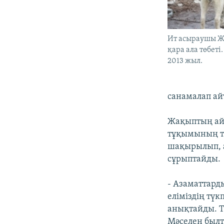
Ит асыраушы Ж
қара ала төбеті
2013 жыл.
санамалап а
Жақыптың айт
тұқымының та
шақырылып, а
сұрыптайды.
- Азаматтард
еліміздің тү
анықтайды. Т
Мәселен был