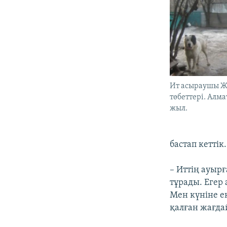
Ит асыраушы Ж
төбеттері. Алма
жыл.
бастап кеттік.
– Иттің ауырғ
тұрады. Егер 
Мен күніне е
қалған жағда