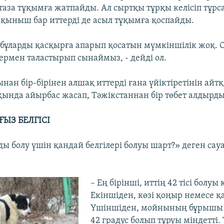
таза тұқымға жатпайды. Ал сыртқы тұрқы келісіп тұрса
рқыныш бар иттерді де асыл тұқымға қоспайды.
е бұларды қасқырға апарып қосатын мүмкіншілік жоқ. 
термен таластырып сынаймыз, - дейді ол.
нан бір-бірінен алшақ иттерді ғана үйіктіретінін ай
қында айырбас жасап, Тәжікстаннан бір төбет алдырды
ҒЫЗ БЕЛГІСІ
ы болу үшін қандай белгілері болуы шарт?» деген са
– Ең бірінші, иттің 42 тісі болуы 
Екіншіден, көзі қоңыр немесе қ
Үшіншіден, мойнының бұрышы
42 градус болып тұруы міндетті