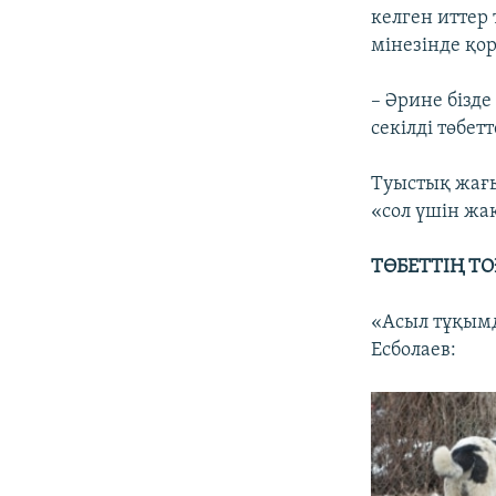
келген иттер 
мінезінде қо
– Әрине бізд
секілді төбет
Туыстық жағы
«сол үшін жа
ТӨБЕТТІҢ ТО
«Асыл тұқымд
Есболаев: