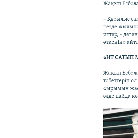
Жақып Есбола
– Құрылыс са
кезде жылына
иттер, - дег
өткенін» айт
«ИТ САТЫП 
Жақып Есбола
төбеттерін өс
«ырымын жаса
әлде пайда кө