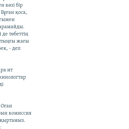
н көзі бір
Бұған қоса,
ығымен
қарамайды.
 де төбеттің
астыңғы жағы
к, - деп
ра ит
кинологтар
ді
 Оған
арын комиссия
ақыртамыз.
л