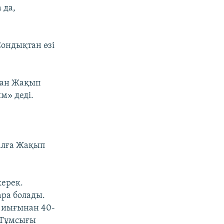
 да,
Сондықтан өзі
тқан Жақып
м» деді.
уалға Жақып
керек.
ара болады.
 иығынан 40-
. Тұмсығы