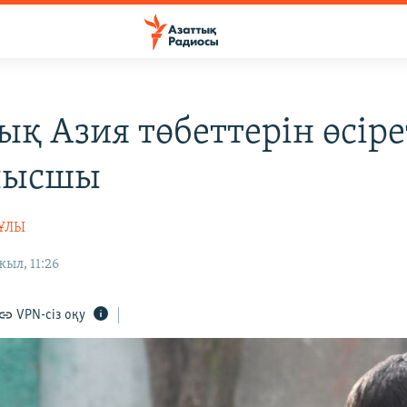
ық Азия төбеттерін өсіре
лысшы
ҰЛЫ
жыл, 11:26
VPN-сіз оқу