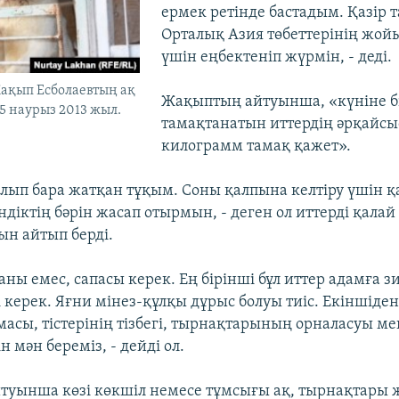
ермек ретінде бастадым. Қазір 
Орталық Азия төбеттерінің жой
үшін еңбектеніп жүрмін, - деді.
ақып Есболаевтың ақ
Жақыптың айтуынша, «күніне бі
 5 наурыз 2013 жыл.
тамақтанатын иттердің әрқайсы
килограмм тамақ қажет».
алып бара жатқан тұқым. Соны қалпына келтіру үшін қ
діктің бәрін жасап отырмын, - деген ол иттерді қалай
н айтып берді.
 саны емес, сапасы керек. Ең бірінші бұл иттер адамға з
 керек. Яғни мінез-құлқы дұрыс болуы тиіс. Екіншіде
асы, тістерінің тізбегі, тырнақтарының орналасуы ме
 мән береміз, - дейді ол.
уынша көзі көкшіл немесе тұмсығы ақ, тырнақтары 