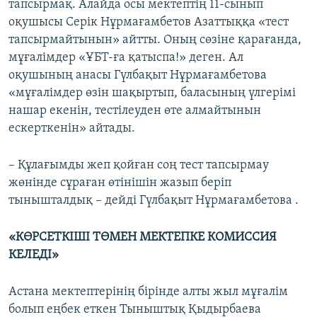
тапсырмақ. Алайда осы мектептің 11-сынып
оқушысы Серік Нұрмағамбетов Азаттыққа «тест
тапсырмайтынын» айтты. Оның сөзіне қарағанда,
мұғалімдер «ҰБТ-ға қатыспа!» деген. Ал
оқушының анасы Гүлбақыт Нұрмағамбетова
«мұғалімдер өзін шақыртып, баласының үлгерімі
нашар екенін, тестілеуден өте алмайтынын
ескерткенін» айтады.
– Құлағымды жеп қойған соң тест тапсырмау
жөнінде сұраған өтінішін жазып беріп
тынышталдық – дейді Гүлбақыт Нұрмағамбетова .
«КӨРСЕТКІШІ ТӨМЕН МЕКТЕПКЕ КОМИССИЯ
КЕЛЕДІ»
Астана мектептерінің бірінде алты жыл мұғалім
болып еңбек еткен Тыныштық Қыдырбаева