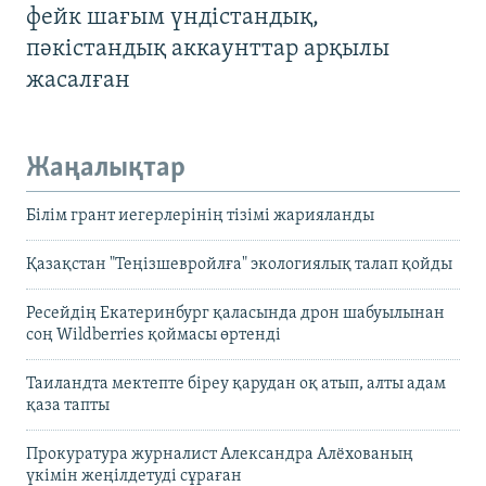
фейк шағым үндістандық,
пәкістандық аккаунттар арқылы
жасалған
Жаңалықтар
Білім грант иегерлерінің тізімі жарияланды
Қазақстан "Теңізшевройлға" экологиялық талап қойды
Ресейдің Екатеринбург қаласында дрон шабуылынан
соң Wildberries қоймасы өртенді
Таиландта мектепте біреу қарудан оқ атып, алты адам
қаза тапты
Прокуратура журналист Александра Алёхованың
үкімін жеңілдетуді сұраған