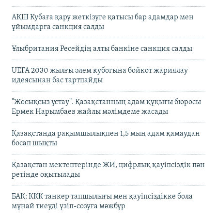
АҚШ Кубаға қару жеткізуге қатысы бар адамдар мен
ұйымдарға санкция салды
Ұлыбритания Ресейдің алты банкіне санкция салды
UEFA 2030 жылғы әлем кубогына бойкот жариялау
идеясынан бас тартпайды
"Жосықсыз ұстау". Қазақстанның адам құқығы бюросы
Ермек Нарымбаев жайлы мәлімдеме жасады
Қазақстанда рақымшылықпен 1,5 мың адам қамаудан
босап шықты
Қазақстан мектептерінде ЖИ, цифрлық қауіпсіздік пән
ретінде оқытылады
БАҚ: КҚК танкер тапшылығы мен қауіпсіздікке бола
мұнай тиеуді үзіп-созуға мәжбүр