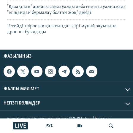
"Қазақстан" арнасы сайлауалды дебаттағы сауалнамада
"ешқандай бұрмалау болған жоқ" дейді
Ресейдің Ярослав қаласындағы ірі мұнай зауытына
дрон шабуылдады
ЖАЗЫЛЫҢЫЗ
ЖАЛПЫ МӘЛІМЕТ
НЕГІЗГІ БӨЛІМДЕР
Азат Еуропа / Азаттық радиосы © 2026, Inc. | Барлық
құқықтары қорғалған
LIVE
РУС