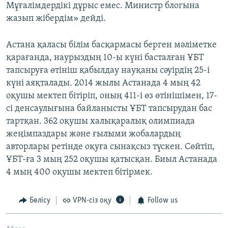
Мұғалімдердікі дұрыс емес. Министр блогына
жазып жібердім» дейді.
Астана қаласы білім басқармасы берген мәліметке
қарағанда, наурыздың 10-ы күні басталған ҰБТ
тапсыруға өтініш қабылдау науқаны сәуірдің 25-і
күні аяқталады. 2014 жылы Астанада 4 мың 42
оқушы мектеп бітіріп, оның 411-і өз өтінішімен, 17-
сі денсаулығына байланысты ҰБТ тапсырудан бас
тартқан. 362 оқушы халықаралық олимпиада
жеңімпаздары және ғылыми жобалардың
авторлары ретінде оқуға сынақсыз түскен. Сөйтіп,
ҰБТ-ға 3 мың 252 оқушы қатысқан. Биыл Астанада
4 мың 400 оқушы мектеп бітірмек.
Бөлісу
VPN-сіз оқу
Follow us