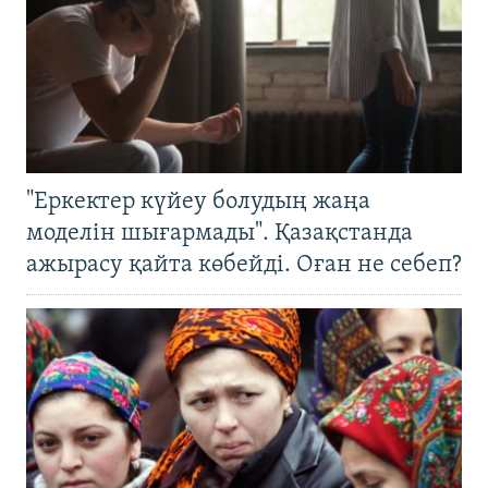
"Еркектер күйеу болудың жаңа
моделін шығармады". Қазақстанда
ажырасу қайта көбейді. Оған не себеп?