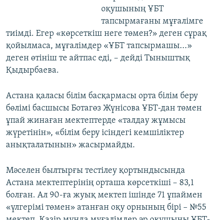
оқушының ҰБТ
тапсырмағаны мұғалімге
тиімді. Егер «көрсеткіш неге төмен?» деген сұрақ
қойылмаса, мұғалімдер «ҰБТ тапсырмашы...»
деген өтініш те айтпас еді, – дейді Тыныштық
Қыдырбаева.
Астана қаласы білім басқармасы орта білім беру
бөлімі басшысы Ботагөз Жүнісова ҰБТ-дан төмен
ұпай жинаған мектептерде «талдау жұмысы
жүретінін», «білім беру ісіндегі кемшіліктер
анықталатынын» жасырмайды.
Мәселен былтырғы тестілеу қортындысында
Астана мектептерінің орташа көрсеткіші – 83,1
болған. Ал 90-ға жуық мектеп ішінде 71 ұпаймен
«үлгерімі төмен» атанған оқу орнының бірі – №55
мектеп. Қазір мұнда мұғалімдер әр оқушыны ҰБТ-