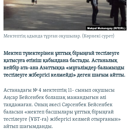
ЖАЗЫЛЫҢЫЗ
Басқа тілдерде
Мектептің адында тұрған оқушылар. (Көрнекі сурет)
Мектеп түлектерінен ұлттық бірыңғай тестілеуге
қатысуға өтініш қабылдана бастады. Астаналық
кейбір ата-ана Азаттыққа «мұғалімдер баламызды
тестілеуге жібергісі келмейді» деген шағым айтты.
Астанадағы № 4 мектептің 11- сынып оқушысы
Аңсар Бейсенбек болашақ мамандығын әлі
таңдамаған. Оның әкесі Сәрсенбек Бейсенбек
баласын «мектеп басшылары ұлттық бірыңғай
тестілеуге (ҰБТ-ға) жібергісі келмей отырғанын»
айтып шағымданды.