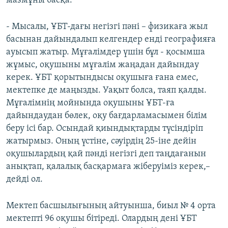
мазмұны басқа.
- Мысалы, ҰБТ-дағы негізгі пәні – физикаға жыл
басынан дайындалып келгендер енді географияға
ауысып жатыр. Мұғалімдер үшін бұл - қосымша
жұмыс, оқушыны мұғалім жаңадан дайындау
керек. ҰБТ қорытындысы оқушыға ғана емес,
мектепке де маңызды. Уақыт болса, таяп қалды.
Мұғалімнің мойнында оқушыны ҰБТ-ға
дайындаудан бөлек, оқу бағдарламасымен білім
беру ісі бар. Осындай қиындықтарды түсіндіріп
жатырмыз. Оның үстіне, сәуірдің 25-іне дейін
оқушылардың қай пәнді негізгі деп таңдағанын
анықтап, қалалық басқармаға жіберуіміз керек,–
дейді ол.
Мектеп басшылығының айтуынша, биыл № 4 орта
мектепті 96 оқушы бітіреді. Олардың дені ҰБТ