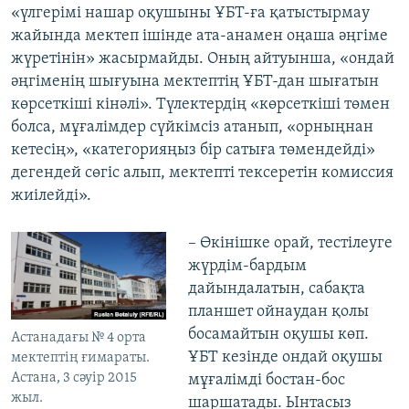
«үлгерімі нашар оқушыны ҰБТ-ға қатыстырмау
жайында мектеп ішінде ата-анамен оңаша әңгіме
жүретінін» жасырмайды. Оның айтуынша, «ондай
әңгіменің шығуына мектептің ҰБТ-дан шығатын
көрсеткіші кінәлі». Түлектердің «көрсеткіші төмен
болса, мұғалімдер сүйкімсіз атанып, «орныңнан
кетесің», «категорияңыз бір сатыға төмендейді»
дегендей сөгіс алып, мектепті тексеретін комиссия
жиілейді».
– Өкінішке орай, тестілеуге
жүрдім-бардым
дайындалатын, сабақта
планшет ойнаудан қолы
босамайтын оқушы көп.
Астанадағы № 4 орта
ҰБТ кезінде ондай оқушы
мектептің ғимараты.
Астана, 3 сәуір 2015
мұғалімді бостан-бос
жыл.
шаршатады. Ынтасыз