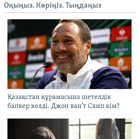
Оқыңыз. Көріңіз. Тыңдаңыз
Қазақстан құрамасына шетелдік
бапкер келді. Джон ван’т Схип кім?