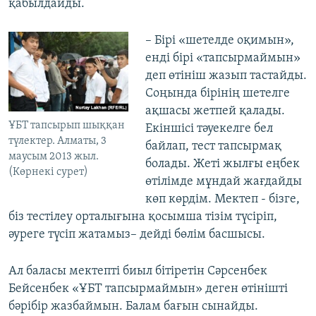
қабылдайды.
– Бірі «шетелде оқимын»,
енді бірі «тапсырмаймын»
деп өтініш жазып тастайды.
Соңында бірінің шетелге
ақшасы жетпей қалады.
ҰБТ тапсырып шыққан
Екіншісі тәуекелге бел
түлектер. Алматы, 3
байлап, тест тапсырмақ
маусым 2013 жыл.
болады. Жеті жылғы еңбек
(Көрнекі сурет)
өтілімде мұндай жағдайды
көп көрдім. Мектеп - бізге,
біз тестілеу орталығына қосымша тізім түсіріп,
әуреге түсіп жатамыз– дейді бөлім басшысы.
Ал баласы мектепті биыл бітіретін Сәрсенбек
Бейсенбек «ҰБТ тапсырмаймын» деген өтінішті
бәрібір жазбаймын. Балам бағын сынайды.