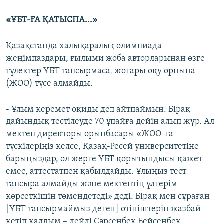
«ҰБТ-ҒА ҚАТЫСПА...»
Қазақстанда халықаралық олимпиада
жеңімпаздары, ғылыми жоба авторларынан өзге
түлектер ҰБТ тапсырмаса, жоғары оқу орнына
(ЖОО) түсе алмайды.
- Ұлым керемет оқиды деп айтпаймын. Бірақ
дайындық тестілеуде 70 ұпайға дейін алып жүр. Ал
мектеп директоры орынбасары «ЖОО-ға
түскілеріңіз келсе, Қазақ-Ресей университетіне
барыңыздар, ол жерге ҰБТ қорытындысы қажет
емес, аттестатпен қабылдайды. Ұлыңыз тест
тапсыра алмайды және мектептің үлгерім
көрсеткішін төмендетеді» деді. Бірақ мен сұраған
[ҰБТ тапсырмаймыз деген] өтініштерін жазбай
кетіп қалдым – дейді Сәрсенбек Бейсенбек