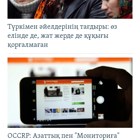
Түркімен әйелдерінің тағдыры: өз
елінде де, жат жерде де құқығы
қорғалмаған
OCCRP: Азаттық пен "Мониториға"