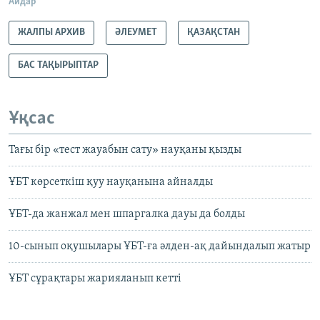
Айдар
ЖАЛПЫ АРХИВ
ӘЛЕУМЕТ
ҚАЗАҚСТАН
БАС ТАҚЫРЫПТАР
Ұқсас
Тағы бір «тест жауабын сату» науқаны қызды
ҰБТ көрсеткіш қуу науқанына айналды
ҰБТ-да жанжал мен шпаргалка дауы да болды
10-сынып оқушылары ҰБТ-ға әлден-ақ дайындалып жатыр
ҰБТ сұрақтары жарияланып кетті