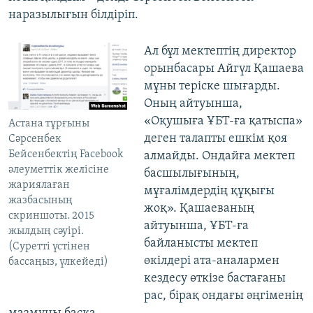
наразылығын білдіріп.
​Ал бұл мектептің директор
орынбасары Айгүл Қашаева
мұны теріске шығарды.
Оның айтуынша,
«Оқушыға ҰБТ-ға қатыспа»
Астана тұрғыны
деген талапты ешкім қоя
Сәрсенбек
Бейсенбектің Facebook
алмайды. Ондайға мектеп
әлеуметтік желісіне
басшылығының,
жариялаған
мұғалімдердің құқығы
жазбасының
жоқ». Қашаеваның
скриншоты. 2015
айтуынша, ҰБТ-ға
жылдың сәуірі.
байланысты мектеп
(Суретті үстінен
өкілдері ата-аналармен
бассаңыз, үлкейеді)
кездесу өткізе бастағаны
рас, бірақ ондағы әңгіменің