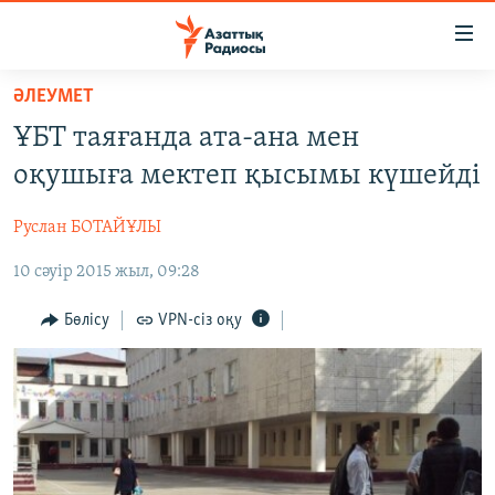
Accessibility
links
Skip
ӘЛЕУМЕТ
to
ЖАҢАЛЫҚТАР
ҰБТ таяғанда ата-ана мен
main
САЯСАТ
content
оқушыға мектеп қысымы күшейді
AZATTYQTV
Skip
to
Руслан БОТАЙҰЛЫ
ҚАҢТАР ОҚИҒАСЫ
main
10 сәуір 2015 жыл, 09:28
АДАМ ҚҰҚЫҚТАРЫ
Navigation
Skip
ӘЛЕУМЕТ
Бөлісу
VPN-сіз оқу
to
ӘЛЕМ
Search
АРНАЙЫ ЖОБАЛАР
Русский