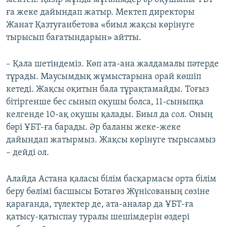
ға жеке дайындап жатыр. Мектеп директоры
Жанат Қазтуғанбетова «биыл жақсы көрінуге
тырысып бағатындарын» айтты.
– Қала шетіндеміз. Көп ата-ана жалдамалы пәтерде
тұрады. Маусымдық жұмыстарына орай көшіп
кетеді. Жақсы оқитын бала тұрақтамайды. Тоғыз
бітіргенше бес сынып оқушы болса, 11-сыныпқа
келгенде 10-ақ оқушы қалады. Биыл да сол. Оның
бәрі ҰБТ-ға барады. Әр баланы жеке-жеке
дайындап жатырмыз. Жақсы көрінуге тырысамыз
– дейді ол.
Алайда Астана қаласы білім басқармасы орта білім
беру бөлімі басшысы Ботагөз Жүнісованың сөзіне
қарағанда, түлектер де, ата-аналар да ҰБТ-ға
қатысу-қатыспау туралы шешімдерін өздері