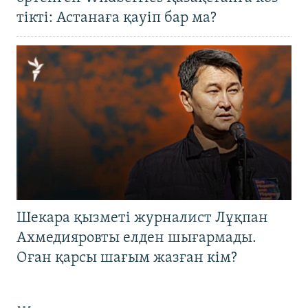
тікті: Астанаға қауіп бар ма?
Шекара қызметі журналист Лұқпан
Ахмедияровты елден шығармады.
Оған қарсы шағым жазған кім?