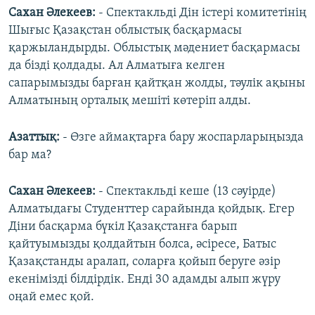
Cахан Әлекеев:
- Спектакльді Дін істері комитетінің
Шығыс Қазақстан облыстық басқармасы
қаржыландырды. Облыстық мәдениет басқармасы
да бізді қолдады. Ал Алматыға келген
сапарымызды барған қайтқан жолды, тәулік ақыны
Алматының орталық мешіті көтеріп алды.
Азаттық:
- Өзге аймақтарға бару жоспарларыңызда
бар ма?
Сахан Әлекеев:
- Спектакльді кеше (13 сәуірде)
Алматыдағы Студенттер сарайында қойдық. Егер
Діни басқарма бүкіл Қазақстанға барып
қайтуымызды қолдайтын болса, әсіресе, Батыс
Қазақстанды аралап, соларға қойып беруге әзір
екенімізді білдірдік. Енді 30 адамды алып жүру
оңай емес қой.