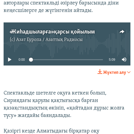
авторлары спектакльді әзірлеу барысында діни
кеңесшілерге де жүгінгенін айтады.
«Жиһадшыларға» қарсы қойылым
(c)
Азат Еуропа / Азаттық Радиосы
No media source currently available
0:00
5:09
Жүктеп алу
Спектакльде шетелге оқуға кеткен болып,
Сириядағы қарулы қақтығысқа барған
қазақстандықтың өкініп, «қайтадан дұрыс жолға
түсу» жағдайы баяндалады.
Қазіргі кезде Алматыдағы бірқатар оқу