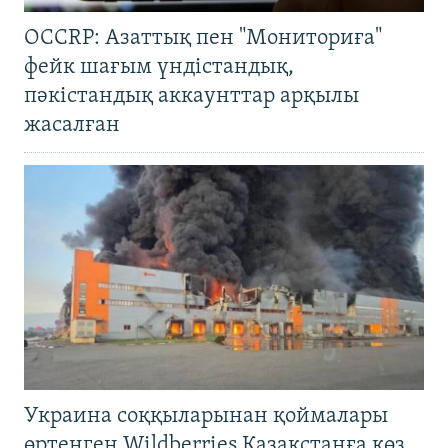
OCCRP: Азаттық пен "Мониториға"
фейк шағым үндістандық,
пәкістандық аккаунттар арқылы
жасалған
Украина соққыларынан қоймалары
өртенген Wildberries Қазақстанға көз