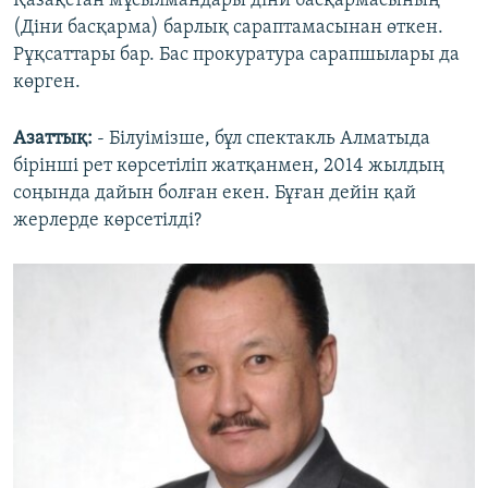
Қазақстан мұсылмандары діни басқармасының
(Діни басқарма) барлық сараптамасынан өткен.
Рұқсаттары бар. Бас прокуратура сарапшылары да
көрген.
Азаттық:
- Білуімізше, бұл спектакль Алматыда
бірінші рет көрсетіліп жатқанмен, 2014 жылдың
соңында дайын болған екен. Бұған дейін қай
жерлерде көрсетілді?