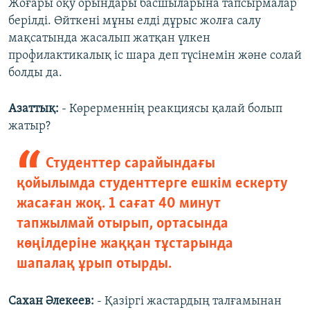
Жоғары оқу орындары басшыларына тапсырмалар
берілді. Өйткені мұны елді дұрыс жолға салу
мақсатында жасалып жатқан үлкен
профилактикалық іс шара деп түсінемін және солай
болды да.
Азаттық:
- Көрерменнің реакциясы қалай болып
жатыр?
Студенттер сарайындағы
қойылымда студенттерге ешкім ескерту
жасаған жоқ. 1 сағат 40 минут
тапжылмай отырып, ортасында
көңілдеріне жаққан тұстарында
шапалақ ұрып отырды.
Сахан Әлекеев:
- Қазіргі жастардың талғамынан