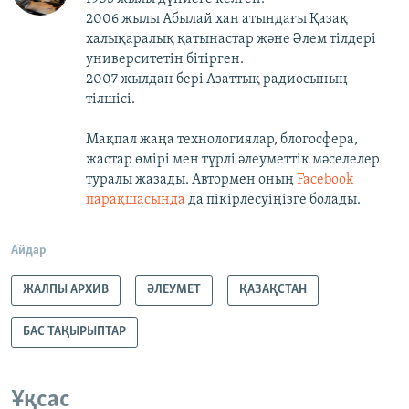
2006 жылы Абылай хан атындағы Қазақ
халықаралық қатынастар және Әлем тілдері
университетін бітірген.
2007 жылдан бері Азаттық радиосының
тілшісі.
Мақпал жаңа технологиялар, блогосфера,
жастар өмірі мен түрлі әлеуметтік мәселелер
туралы жазады. Автормен оның
Facebook
парақшасында
да пікірлесуіңізге болады.
Айдар
ЖАЛПЫ АРХИВ
ӘЛЕУМЕТ
ҚАЗАҚСТАН
БАС ТАҚЫРЫПТАР
Ұқсас