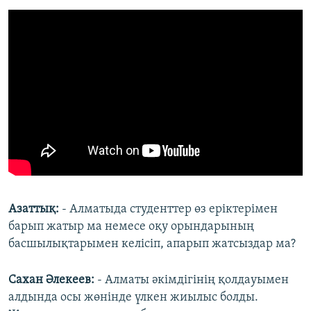
Азаттық:
- Алматыда студенттер өз еріктерімен
барып жатыр ма немесе оқу орындарының
басшылықтарымен келісіп, апарып жатсыздар ма?
Сахан Әлекеев:
- Алматы әкімдігінің қолдауымен
алдында осы жөнінде үлкен жиылыс болды.