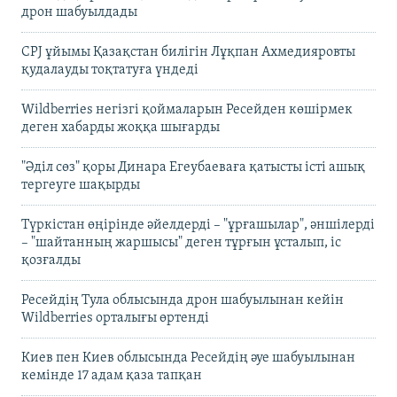
дрон шабуылдады
CPJ ұйымы Қазақстан билігін Лұқпан Ахмедияровты
қудалауды тоқтатуға үндеді
Wildberries негізгі қоймаларын Ресейден көшірмек
деген хабарды жоққа шығарды
"Әділ сөз" қоры Динара Егеубаеваға қатысты істі ашық
тергеуге шақырды
Түркістан өңірінде әйелдерді – "ұрғашылар", әншілерді
– "шайтанның жаршысы" деген тұрғын ұсталып, іс
қозғалды
Ресейдің Тула облысында дрон шабуылынан кейін
Wildberries орталығы өртенді
Киев пен Киев облысында Ресейдің әуе шабуылынан
кемінде 17 адам қаза тапқан