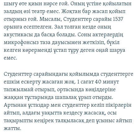
шығу өте қиын нәрсе ғой. Оның үстіне қойылатын
залдың өзі театр емес. Жоқтан бар жасап қойып
отырмыз ғой. Мысалы, Студенттер сарайы 1537
орынға есептелген. Зал толған кезде оның
акустикасы да басқа болады. Соны актерлердің
микрофонсыз таза дауысымен жеткізіп, бүкіл
келген көрерменді ұстап тұру деген оңай шаруа
емес.
Студенттер сарайындағы қойылымда студенттерге
ешкім ескерту жасаған жоқ. 1 сағат 40 минут
тапжылмай отырып, ортасында көңілдеріне
жаққан тұстарында шапалақ ұрып отырды.
Артынан ұстаздар мен студенттер келіп пікірлерін
айтып, алдағы уақытта кездесу жасасақ, осы
тақырыпты кеңірек талқыласақ деп ұсыныс айтып
жатты.