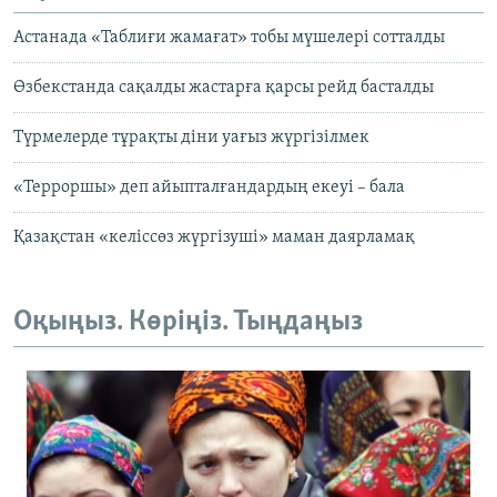
Астанада «Таблиғи жамағат» тобы мүшелері сотталды
Өзбекстанда сақалды жастарға қарсы рейд басталды
Түрмелерде тұрақты діни уағыз жүргізілмек
«Терроршы» деп айыпталғандардың екеуі – бала
Қазақстан «келіссөз жүргізуші» маман даярламақ
Оқыңыз. Көріңіз. Тыңдаңыз