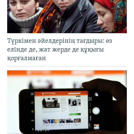
Түркімен әйелдерінің тағдыры: өз
елінде де, жат жерде де құқығы
қорғалмаған