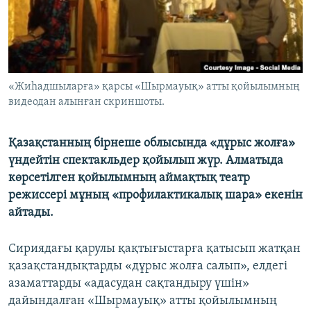
ЖАЗЫЛЫҢЫЗ
Басқа тілдерде
«Жиһадшыларға» қарсы «Шырмауық» атты қойылымның
видеодан алынған скриншоты.
Қазақстанның бірнеше облысында «дұрыс жолға»
үндейтін спектакльдер қойылып жүр. Алматыда
көрсетілген қойылымның аймақтық театр
режиссері мұның «профилактикалық шара» екенін
айтады.
Сириядағы қарулы қақтығыстарға қатысып жатқан
қазақстандықтарды «дұрыс жолға салып», елдегі
азаматтарды «адасудан сақтандыру үшін»
дайындалған «Шырмауық» атты қойылымның