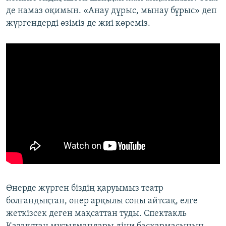
де намаз оқимын. «Анау дұрыс, мынау бұрыс» деп
жүргендерді өзіміз де жиі көреміз.
Өнерде жүрген біздің қаруымыз театр
болғандықтан, өнер арқылы соны айтсақ, елге
жеткізсек деген мақсаттан туды. Спектакль