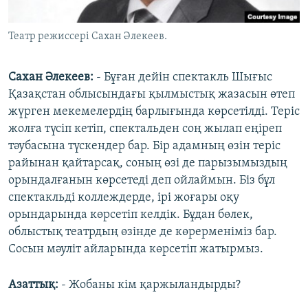
Театр режиссері Сахан Әлекеев.
Сахан Әлекеев:
- Бұған дейін спектакль Шығыс
Қазақстан облысындағы қылмыстық жазасын өтеп
жүрген мекемелердің барлығында көрсетілді. Теріс
жолға түсіп кетіп, спектальден соң жылап еңіреп
тәубасына түскендер бар. Бір адамның өзін теріс
райынан қайтарсақ, соның өзі де парызымыздың
орындалғанын көрсетеді деп ойлаймын. Біз бұл
спектакльді коллеждерде, ірі жоғары оқу
орындарында көрсетіп келдік. Бұдан бөлек,
облыстық театрдың өзінде де көрерменіміз бар.
Сосын мәуліт айларында көрсетіп жатырмыз.
Азаттық:
- Жобаны кім қаржыландырды?