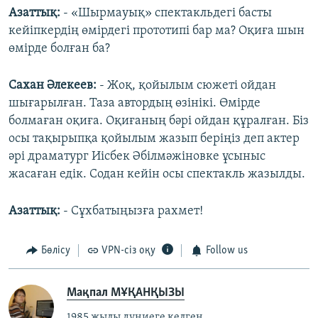
Азаттық:
- «Шырмауық» спектакльдегі басты
кейіпкердің өмірдегі прототипі бар ма? Оқиға шын
өмірде болған ба?
Сахан Әлекеев:
- Жоқ, қойылым сюжеті ойдан
шығарылған. Таза автордың өзінікі. Өмірде
болмаған оқиға. Оқиғаның бәрі ойдан құралған. Біз
осы тақырыпқа қойылым жазып беріңіз деп актер
әрі драматург Иісбек Әбілмәжіновке ұсыныс
жасаған едік. Содан кейін осы спектакль жазылды.
Азаттық:
- Сұхбатыңызға рахмет!
Бөлісу
VPN-сіз оқу
Follow us
Мақпал МҰҚАНҚЫЗЫ
1985 жылы дүниеге келген.