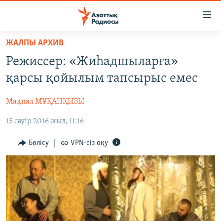
Accessibility
links
Skip
ЖАЛПЫ АРХИВ
to
ЖАҢАЛЫҚТАР
Режиссер: «Жиһадшыларға»
main
САЯСАТ
content
қарсы қойылым тапсырыс емес
AZATTYQTV
Skip
to
Мақпал МҰҚАНҚЫЗЫ
ҚАҢТАР ОҚИҒАСЫ
main
15 сәуір 2016 жыл, 11:16
АДАМ ҚҰҚЫҚТАРЫ
Navigation
Skip
ӘЛЕУМЕТ
Бөлісу
VPN-сіз оқу
to
ӘЛЕМ
Search
АРНАЙЫ ЖОБАЛАР
Русский