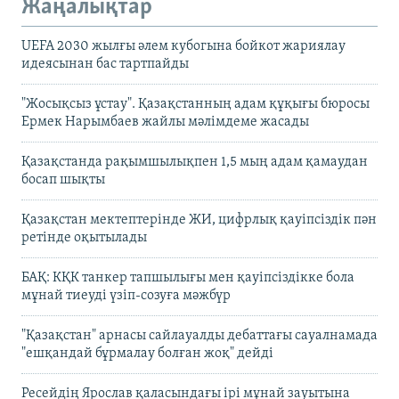
Жаңалықтар
UEFA 2030 жылғы әлем кубогына бойкот жариялау
идеясынан бас тартпайды
"Жосықсыз ұстау". Қазақстанның адам құқығы бюросы
Ермек Нарымбаев жайлы мәлімдеме жасады
Қазақстанда рақымшылықпен 1,5 мың адам қамаудан
босап шықты
Қазақстан мектептерінде ЖИ, цифрлық қауіпсіздік пән
ретінде оқытылады
БАҚ: КҚК танкер тапшылығы мен қауіпсіздікке бола
мұнай тиеуді үзіп-созуға мәжбүр
"Қазақстан" арнасы сайлауалды дебаттағы сауалнамада
"ешқандай бұрмалау болған жоқ" дейді
Ресейдің Ярослав қаласындағы ірі мұнай зауытына