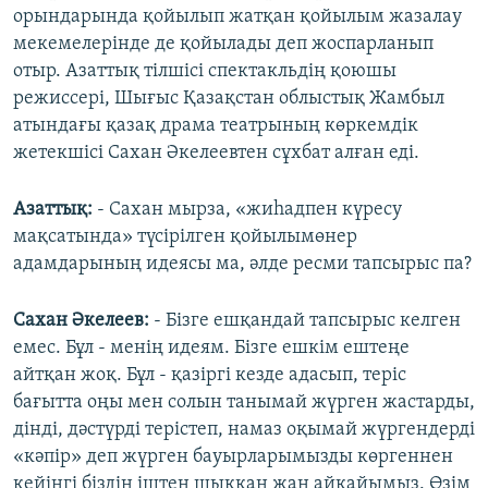
орындарында қойылып жатқан қойылым жазалау
мекемелерінде де қойылады деп жоспарланып
отыр. Азаттық тілшісі спектакльдің қоюшы
режиссері, Шығыс Қазақстан облыстық Жамбыл
атындағы қазақ драма театрының көркемдік
жетекшісі Сахан Әкелеевтен сұхбат алған еді.
Азаттық:
- Сахан мырза, «жиһадпен күресу
мақсатында» түсірілген қойылымөнер
адамдарының идеясы ма, әлде ресми тапсырыс па?
Сахан Әкелеев:
- Бізге ешқандай тапсырыс келген
емес. Бұл - менің идеям. Бізге ешкім ештеңе
айтқан жоқ. Бұл - қазіргі кезде адасып, теріс
бағытта оңы мен солын танымай жүрген жастарды,
дінді, дәстүрді терістеп, намаз оқымай жүргендерді
«кәпір» деп жүрген бауырларымызды көргеннен
кейінгі біздің іштен шыққан жан айқайымыз. Өзім