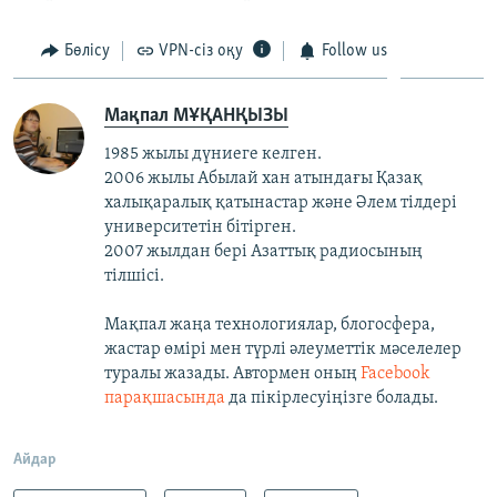
Бөлісу
VPN-сіз оқу
Follow us
Мақпал МҰҚАНҚЫЗЫ
1985 жылы дүниеге келген.
2006 жылы Абылай хан атындағы Қазақ
халықаралық қатынастар және Әлем тілдері
университетін бітірген.
2007 жылдан бері Азаттық радиосының
тілшісі.
Мақпал жаңа технологиялар, блогосфера,
жастар өмірі мен түрлі әлеуметтік мәселелер
туралы жазады. Автормен оның
Facebook
парақшасында
да пікірлесуіңізге болады.
Айдар