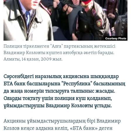
ЖАЗЫЛЫҢЫЗ
Басқа тілдерде
Полиция тіркелмеген "Алға" партиясының жетекшісі
Владимир Козловты күштеп автобусқа әкетіп барады.
Алматы, 14 қазан, 2009 жыл.
Сәрсенбідегі наразылық акциясына шыққандар
БТА банк басшыларына "Республика" басылымның
да жаңа номерін тапсыруға талпыныс жасады.
Оларды тоқтату үшін полиция күш қолданып,
ұйымдастырушы Владимир Козловты ұстады.
Акцияны ұйымдастырушылардың бірі Владимир
Козлов кеңсе алдына келіп, «БТА банк» деген