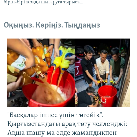
бірін-бірі жоққа шығаруға тырысты
Оқыңыз. Көріңіз. Тыңдаңыз
"Басқалар ішпес үшін төгейік".
Қырғызстандағы арақ төгу челленджі:
Ақша шашу ма әлде жамандықпен