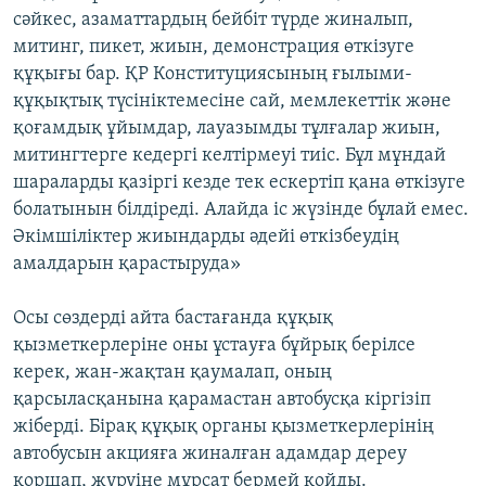
сәйкес, азаматтардың бейбіт түрде жиналып,
митинг, пикет, жиын, демонстрация өткізуге
құқығы бар. ҚР Конституциясының ғылыми-
құқықтық түсініктемесіне сай, мемлекеттік және
қоғамдық ұйымдар, лауазымды тұлғалар жиын,
митингтерге кедергі келтірмеуі тиіс. Бұл мұндай
шараларды қазіргі кезде тек ескертіп қана өткізуге
болатынын білдіреді. Алайда іс жүзінде бұлай емес.
Әкімшіліктер жиындарды әдейі өткізбеудің
амалдарын қарастыруда»
Осы сөздерді айта бастағанда құқық
қызметкерлеріне оны ұстауға бұйрық берілсе
керек, жан-жақтан қаумалап, оның
қарсыласқанына қарамастан автобусқа кіргізіп
жіберді. Бірақ құқық органы қызметкерлерінің
автобусын акцияға жиналған адамдар дереу
қоршап, жүруіне мұрсат бермей қойды.