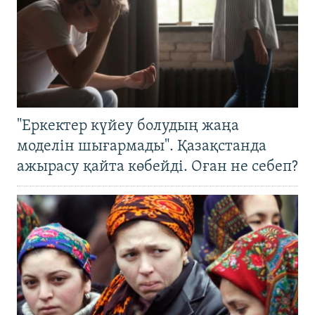
"Еркектер күйеу болудың жаңа
моделін шығармады". Қазақстанда
ажырасу қайта көбейді. Оған не себеп?