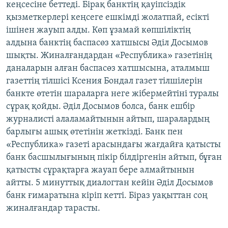
кеңсесіне беттеді. Бірақ банктің қауіпсіздік
қызметкерлері кеңсеге ешкімді жолатпай, есікті
ішінен жауып алды. Көп ұзамай көпшіліктің
алдына банктің баспасөз хатшысы Әділ Досымов
шықты. Жиналғандардан «Республика» газетінің
даналарын алған баспасөз хатшысына, аталмыш
газеттің тілшісі Ксения Бондал газет тілшілерін
банкте өтетін шараларға неге жібермейтіні туралы
сұрақ қойды. Әділ Досымов болса, банк ешбір
журналисті алаламайтынын айтып, шаралардың
барлығы ашық өтетінін жеткізді. Банк пен
«Республика» газеті арасындағы жағдайға қатысты
банк басшылығының пікір білдіргенін айтып, бұған
қатысты сұрақтарға жауап бере алмайтынын
айтты. 5 минуттық диалогтан кейін Әділ Досымов
банк ғимаратына кіріп кетті. Біраз уақыттан соң
жиналғандар тарасты.