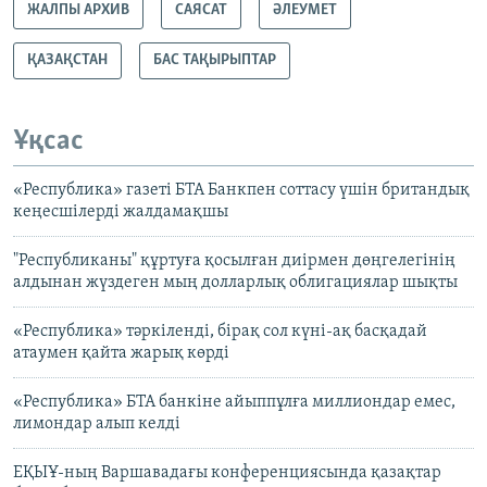
ЖАЛПЫ АРХИВ
САЯСАТ
ӘЛЕУМЕТ
ҚАЗАҚСТАН
БАС ТАҚЫРЫПТАР
Ұқсас
«Республика» газеті БТА Банкпен соттасу үшін британдық
кеңесшілерді жалдамақшы
"Республиканы" құртуға қосылған диірмен дөңгелегінің
алдынан жүздеген мың долларлық облигациялар шықты
«Республика» тәркіленді, бірақ сол күні-ақ басқадай
атаумен қайта жарық көрді
«Республика» БТА банкіне айыппұлға миллиондар емес,
лимондар алып келді
ЕҚЫҰ-ның Варшавадағы конференциясында қазақтар