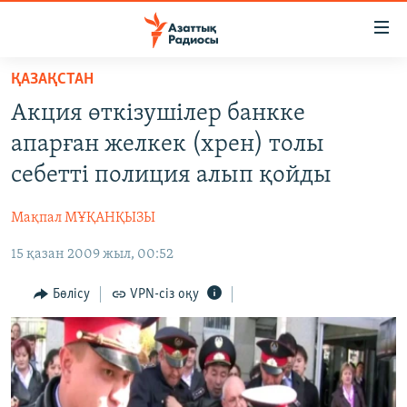
Accessibility
links
Skip
ҚАЗАҚСТАН
to
ЖАҢАЛЫҚТАР
Акция өткізушілер банкке
main
САЯСАТ
content
апарған желкек (хрен) толы
AZATTYQTV
Skip
себетті полиция алып қойды
to
ҚАҢТАР ОҚИҒАСЫ
main
Мақпал МҰҚАНҚЫЗЫ
АДАМ ҚҰҚЫҚТАРЫ
Navigation
Skip
15 қазан 2009 жыл, 00:52
ӘЛЕУМЕТ
to
ӘЛЕМ
Бөлісу
VPN-сіз оқу
Search
АРНАЙЫ ЖОБАЛАР
Русский