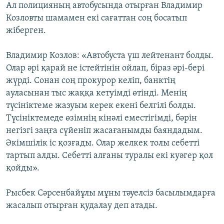
Ал полицияның автобусында отырған Владимир
Козловты шамамен екі сағаттан соң босатып
жіберген.
Владимир Козлов: «Автобуста үш лейтенант болды.
Олар әрі қарай не істейтінін ойлап, біраз әрі-бері
жүрді. Сонан соң прокурор келіп, банктің
ауласынан тыс жаққа кетуімді өтінді. Менің
түсініктеме жазуым керек екені белгілі болды.
Түсініктемеде өзімнің кінәлі еместігімді, бәрін
негізгі заңға сүйеніп жасағанымды баяндадым.
Әкімшілік іс қозғады. Олар желкек толы себетті
тартып алды. Себетті алғаны туралы екі куәгер қол
қойды».
Рысбек Сәрсенбайұлы мұны тәуелсіз басылымдарға
жасалып отырған қудалау деп атады.