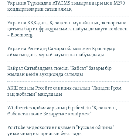
Украина Түркиядан ATACMS зымырандары мен M270
қондырғыларын сатып алмақ
Украина КҚК-дағы Қазақстан мұнайының экспортына
қатысы бар инфрақұрылымға шабуылдамауға келіскен
– Bloomberg
Украина Ресейдің Самара облысы мен Краснодар
аймағындағы мұнай зауытына шабуылдады
Қайрат Сатыбалдыға тиесілі "Байсат" базары бір
жылдан кейін аукционда сатылды
АҚШ сенаты Ресейге санкция салатын "Линдси Грэм
заң жобасын" мақұлдады
Wildberries қоймаларының бір бөлігін "Қазақстан,
Өзбекстан және Беларуське көшірмек"
YouTube видеохостинг қызметі "Русская община"
ұйымының екі арнасын бұғаттады