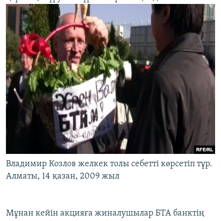
Владимир Козлов желкек толы себетті көрсетіп тұр.
Алматы, 14 қазан, 2009 жыл
Мұнан кейін акцияға жиналушылар БТА банктің