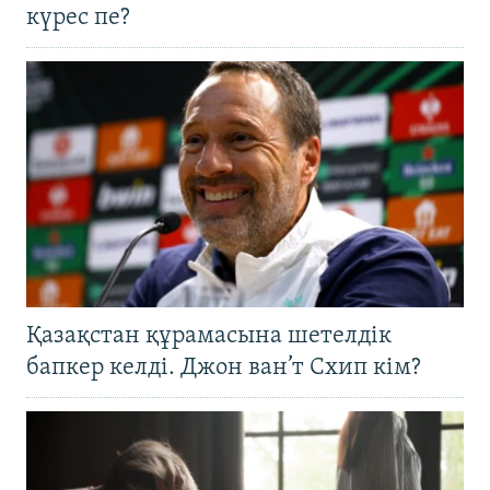
күрес пе?
Қазақстан құрамасына шетелдік
бапкер келді. Джон ван’т Схип кім?