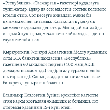
«Республика», «Тасжарған» газеттері қудалауға
түсіп жатыр. Бұлар да осы әділетсіз соттың қолымен
істеліп отыр. Сот көсеуге айналды. Мұны біз
қынжылыспен айтамыз. Қазақстан құқықтық
мемлекет құрамыз деп отыр. Мынадай жағдайда
ол қалай құқықтық мемлекетке айналады, - деген
сауал тастайды ол.
Қыркүйектің 9-ы күні Алматының Медеу аудандық
соты БТА банктың пайдасына «Республика»
газетінен 60 миллион теңгені (400 мың АҚШ
доллары шамасында) өндіріп алу туралы шешім
шығарған еді. Соның салдарынан аталмыш газет
банкротқа ұшыраған болатын.
Владимир Козловтың бүгінгі әрекетіне қатысты
оған қарсы қозғалған әкімшілік іс бойынша сот
отырысы қазанның 15-і күні өтеді.