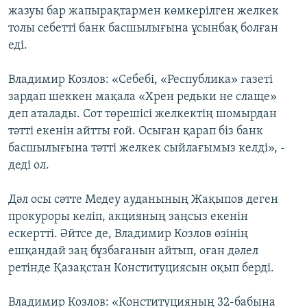
жазуы бар жапырақтармен көмкерілген желкек
толы себетті банк басшылығына ұсынбақ болған
еді.
Владимир Козлов: «Себебі, «Республика» газеті
зардап шеккен мақала «Хрен редьки не слаще»
деп аталады. Сот төрешісі желкектің шомырдан
тәтті екенін айтты ғой. Осыған қарап біз банк
басшылығына тәтті желкек сыйлағымыз келді», -
деді ол.
Дәл осы сәтте Медеу ауданының Жақыпов деген
прокуроры келіп, акцияның заңсыз екенін
ескертті. Әйтсе де, Владимир Козлов өзінің
ешқандай заң бұзбағанын айтып, оған дәлел
ретінде Қазақстан Конституциясын оқып берді.
Владимир Козлов: «Конституцияның 32-бабына