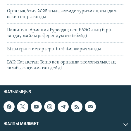
Орталық Азия 2025 жылы әлемде туризм ең жылдам
өскен өңір атанды
Пашинян: Армения Еуроодақ пен ЕАЭО-ның бірін
таңдау жайлы референдум өткізбейді
Білім грант иегерлерінің тізімі жарияланды
БАҚ: Қазақстан Теңіз кен орнында экологиялық заң
талабы сақталмаған дейді
ЖАЗЫЛЫҢЫЗ
ЖАЛПЫ МӘЛІМЕТ