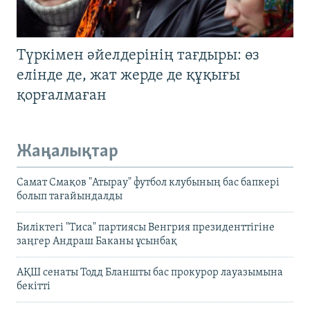
Түркімен әйелдерінің тағдыры: өз
елінде де, жат жерде де құқығы
қорғалмаған
Жаңалықтар
Самат Смақов "Атырау" футбол клубының бас бапкері
болып тағайындалды
Биліктегі "Тиса" партиясы Венгрия президенттігіне
заңгер Андраш Баканы ұсынбақ
АҚШ сенаты Тодд Бланшты бас прокурор лауазымына
бекітті