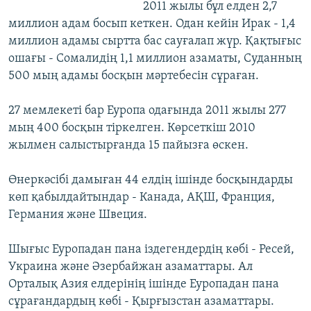
2011 жылы бұл елден 2,7
миллион адам босып кеткен. Одан кейін Ирак - 1,4
миллион адамы сыртта бас сауғалап жүр. Қақтығыс
ошағы - Сомалидің 1,1 миллион азаматы, Суданның
500 мың адамы босқын мәртебесін сұраған.
27 мемлекеті бар Еуропа одағында 2011 жылы 277
мың 400 босқын тіркелген. Көрсеткіш 2010
жылмен салыстырғанда 15 пайызға өскен.
Өнеркәсібі дамыған 44 елдің ішінде босқындарды
көп қабылдайтындар - Канада, АҚШ, Франция,
Германия және Швеция.
Шығыс Еуропадан пана іздегендердің көбі - Ресей,
Украина және Әзербайжан азаматтары. Ал
Орталық Азия елдерінің ішінде Еуропадан пана
сұрағандардың көбі - Қырғызстан азаматтары.