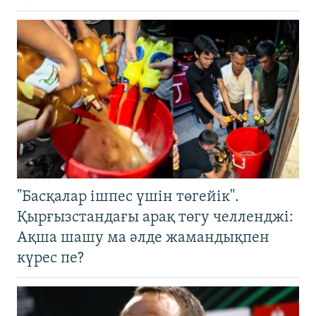
"Басқалар ішпес үшін төгейік".
Қырғызстандағы арақ төгу челленджі:
Ақша шашу ма әлде жамандықпен
күрес пе?