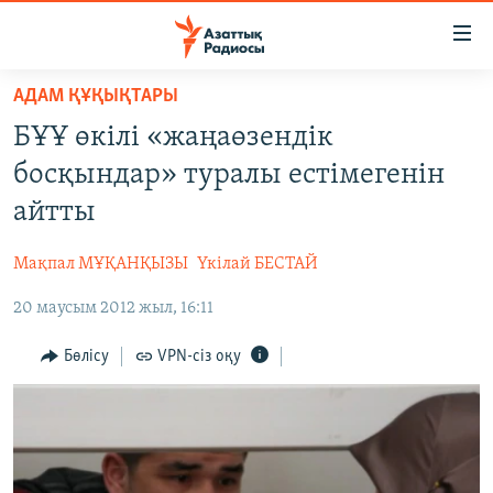
Accessibility
links
Skip
АДАМ ҚҰҚЫҚТАРЫ
to
ЖАҢАЛЫҚТАР
БҰҰ өкілі «жаңаөзендік
main
САЯСАТ
content
босқындар» туралы естімегенін
AZATTYQTV
Skip
айтты
to
ҚАҢТАР ОҚИҒАСЫ
main
Мақпал МҰҚАНҚЫЗЫ
Үкілай БЕСТАЙ
АДАМ ҚҰҚЫҚТАРЫ
Navigation
Skip
20 маусым 2012 жыл, 16:11
ӘЛЕУМЕТ
to
ӘЛЕМ
Бөлісу
VPN-сіз оқу
Search
АРНАЙЫ ЖОБАЛАР
Русский