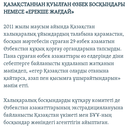
ҚАЗАҚСТАННАН ҚУЫЛҒАН ӨЗБЕК БОСҚЫНДАРЫ
НЕМЕСЕ «ЕРЕКШЕ ЖАҒДАЙ»
2011 жылы маусым айында Қазақстан
халықаралық ұйымдардың талабына қарамастан,
босқын мәртебесін сұраған 29 өзбек азаматын
Өзбекстан құқық қорғау органдарына тапсырды.
Пана сұраған өзбек азаматтары өз елдерінде діни
себептерге байланысты қудаланып жатқанын
мәлімдеп, «егер Қазақстан оларды отанына
қайтарса, азап пен қысымға ұшырайтындарын»
мәлім етті.
Халықаралық босқындарды құтқару комитеті де
Өзбекстан азаматттарының экстрадициялануына
байланысты Қазақстан үкіметі мен БҰҰ-ның
босқындар жөніндегі агенттігін айыптаған.