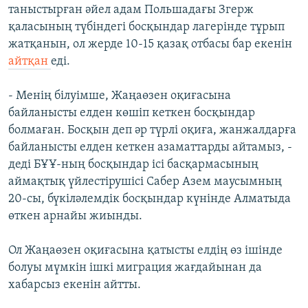
таныстырған әйел адам Польшадағы Згерж
қаласының түбіндегі босқындар лагерінде тұрып
жатқанын, ол жерде 10-15 қазақ отбасы бар екенін
айтқан
еді.
- Менің білуімше, Жаңаөзен оқиғасына
байланысты елден көшіп кеткен босқындар
болмаған. Босқын деп әр түрлі оқиға, жанжалдарға
байланысты елден кеткен азаматтарды айтамыз, -
деді БҰҰ-ның босқындар ісі басқармасының
аймақтық үйлестірушісі Сабер Азем маусымның
20-сы, бүкіләлемдік босқындар күнінде Алматыда
өткен арнайы жиынды.
Ол Жаңаөзен оқиғасына қатысты елдің өз ішінде
болуы мүмкін ішкі миграция жағдайынан да
хабарсыз екенін айтты.