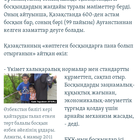
босқындардың жағдайы туралы мәліметтер берді.
Оның айтуынша, Қазақстанда 600-ден астам
босқын бар, соның бәрі (99 пайызы) Ауғанстаннан
келген азаматтар деуге болады.
Қазақстанның «көптеген босқындарға пана болып
отырғанын» айтқан өкіл:
- Үкімет халықаралық нормалар мен стандартты
құрметтеп, сақтап отыр.
Босқындарды заңнамалық-
құқықтық жағынан,
экономикалық-әлеуметтік
тұрғыда қолдау үшін
Өзбекстан билігі кері
арнайы механизм жасады,
қайтаруды талап еткен
төрт балалы босқын
- деді.
өзбек әйелінің ұлдары.
Алматы, 4 мамыр 2011
БҰҰ-ның босқындар ісі