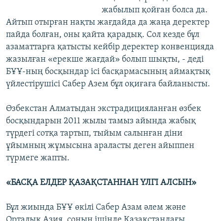
жабылып қойған болса да.
Айтып отырған нақты жағдайда да жаңа деректер
пайда болған, оны қайта қарадық. Сол кезде бұл
азаматтарға қатысты кейбір деректер конвенцияда
жазылған «ерекше жағдай» болып шықты, - деді
БҰҰ-ның босқындар ісі басқармасының аймақтық
үйлестірушісі Сабер Азем бұл оқиғаға байланысты.
Өзбекстан Алматыдан экстрадицияланған өзбек
босқындарын 2011 жылы тамыз айында жабық
түрдегі сотқа тартып, тыйым салынған діни
ұйымның жұмысына араласты деген айыппен
түрмеге жапты.
«БАСҚА ЕЛДЕР ҚАЗАҚСТАННАН ҮЛГІ АЛСЫН»
Бұл жиында БҰҰ өкілі Сабер Азам әлем және
Орталық Азия, соның ішінде Қазақстандағы