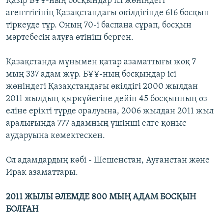
Қазір БҰҰ-ның босқындар ісі жөніндегі
агенттігінің Қазақстандағы өкілдігінде 616 босқын
тіркеуде тұр. Оның 70-і баспана сұрап, босқын
мәртебесін алуға өтініш берген.
Қазақстанда мұнымен қатар азаматтығы жоқ 7
мың 337 адам жүр. БҰҰ-ның босқындар ісі
жөніндегі Қазақстандағы өкілдігі 2000 жылдан
2011 жылдың қыркүйегіне дейін 45 босқынның өз
еліне ерікті түрде оралуына, 2006 жылдан 2011 жыл
аралығында 777 адамның үшінші елге қоныс
аударуына көмектескен.
Ол адамдардың көбі - Шешенстан, Ауғанстан және
Ирак азаматтары.
2011 ЖЫЛЫ ӘЛЕМДЕ 800 МЫҢ АДАМ БОСҚЫН
БОЛҒАН