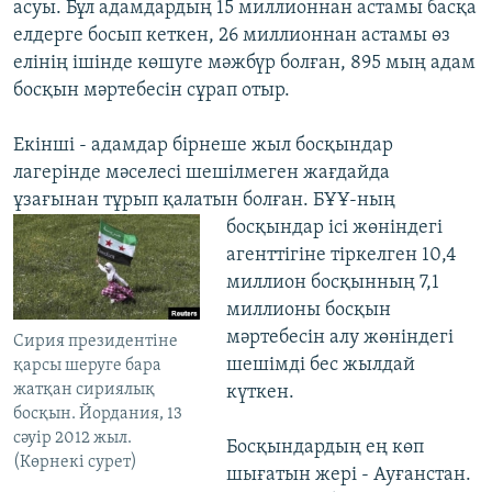
асуы. Бұл адамдардың 15 миллионнан астамы басқа
елдерге босып кеткен, 26 миллионнан астамы өз
елінің ішінде көшуге мәжбүр болған, 895 мың адам
босқын мәртебесін сұрап отыр.
Екінші - адамдар бірнеше жыл босқындар
лагерінде мәселесі шешілмеген жағдайда
ұзағынан тұрып қалатын болған. БҰҰ-ның
босқындар ісі жөніндегі
агенттігіне тіркелген 10,4
миллион босқынның 7,1
миллионы босқын
мәртебесін алу жөніндегі
Сирия президентіне
шешімді бес жылдай
қарсы шеруге бара
жатқан сириялық
күткен.
босқын. Йордания, 13
сәуір 2012 жыл.
Босқындардың ең көп
(Көрнекі сурет)
шығатын жері - Ауғанстан.