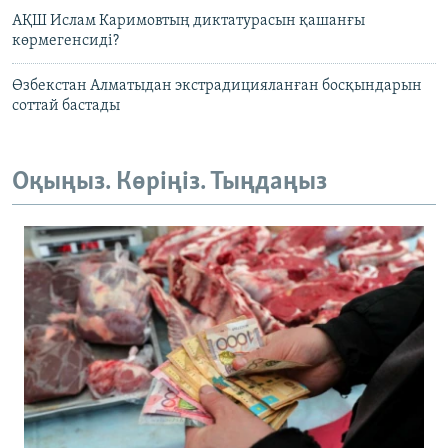
АҚШ Ислам Каримовтың диктатурасын қашанғы
көрмегенсиді?
Өзбекстан Алматыдан экстрадицияланған босқындарын
соттай бастады
Оқыңыз. Көріңіз. Тыңдаңыз