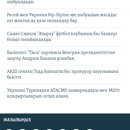
шабуылдады
Ресей мен Украина бір-біріне әуе шабуылын жасады:
екі жақтан да қаза тапқандар бар
Самат Смақов "Атырау" футбол клубының бас бапкері
болып тағайындалды
Биліктегі "Тиса" партиясы Венгрия президенттігіне
заңгер Андраш Баканы ұсынбақ
АҚШ сенаты Тодд Бланшты бас прокурор лауазымына
бекітті
Украина Түркиядан ATACMS зымырандары мен M270
қондырғыларын сатып алмақ
ЖАЗЫЛЫҢЫЗ