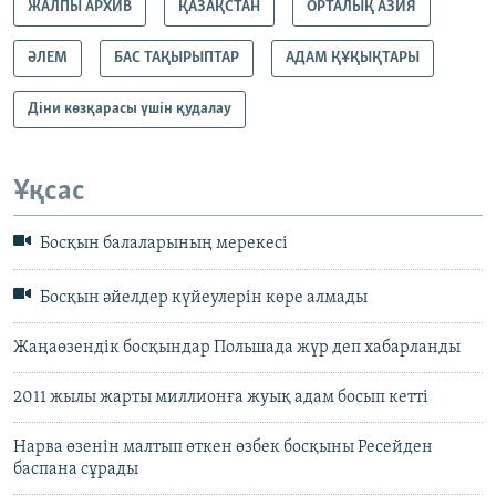
ЖАЛПЫ АРХИВ
ҚАЗАҚСТАН
ОРТАЛЫҚ АЗИЯ
ӘЛЕМ
БАС ТАҚЫРЫПТАР
АДАМ ҚҰҚЫҚТАРЫ
Діни көзқарасы үшін қудалау
Ұқсас
Босқын балаларының мерекесі
Босқын әйелдер күйеулерін көре алмады
Жаңаөзендік босқындар Польшада жүр деп хабарланды
2011 жылы жарты миллионға жуық адам босып кетті
Нарва өзенін малтып өткен өзбек босқыны Ресейден
баспана сұрады