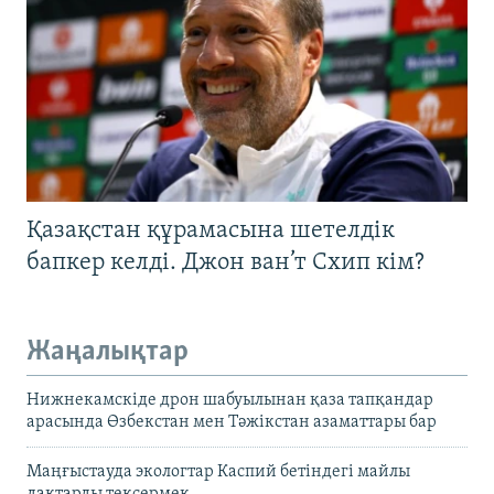
Қазақстан құрамасына шетелдік
бапкер келді. Джон ван’т Схип кім?
Жаңалықтар
Нижнекамскіде дрон шабуылынан қаза тапқандар
арасында Өзбекстан мен Тәжікстан азаматтары бар
Маңғыстауда экологтар Каспий бетіндегі майлы