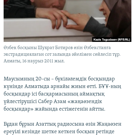
ЖАЗЫЛЫҢЫЗ
Басқа тілдерде
Өзбек босқыны Шухрат Ботиров өзін Өзбекстанға
экстрадициялаған сот залында әйелімен сөйлесіп тұр.
Алматы, 16 наурыз 2011 жыл.
Маусымның 20-сы – бүкіләлемдік босқындар
күнінде Алматыда арнайы жиын өтті. БҰҰ-ның
босқындар ісі басқармасының аймақтық
үйлестірушісі Сабер Азам «жаңаөзендік
босқындар» жайында естімегенін айтты.
Бұдан бұрын Азаттық радиосына өзін Жаңаөзен
ереуілі кезінде шетке кеткен босқын ретінде