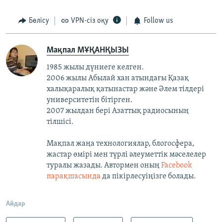
Бөлісу
VPN-сіз оқу
Follow us
Мақпал МҰҚАНҚЫЗЫ
1985 жылы дүниеге келген.
2006 жылы Абылай хан атындағы Қазақ
халықаралық қатынастар және Әлем тілдері
университетін бітірген.
2007 жылдан бері Азаттық радиосының
тілшісі.
Мақпал жаңа технологиялар, блогосфера,
жастар өмірі мен түрлі әлеуметтік мәселелер
туралы жазады. Автормен оның
Facebook
парақшасында
да пікірлесуіңізге болады.
Айдар