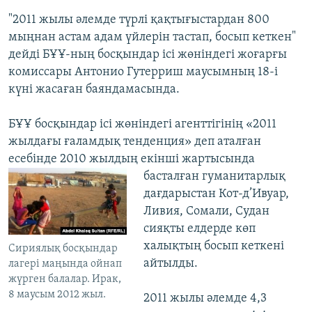
"2011 жылы әлемде түрлі қақтығыстардан 800
мыңнан астам адам үйлерін тастап, босып кеткен"
дейді БҰҰ-ның босқындар ісі жөніндегі жоғарғы
комиссары Антонио Гутерриш маусымның 18-і
күні жасаған баяндамасында.
БҰҰ босқындар ісі жөніндегі агенттігінің «2011
жылдағы ғаламдық тенденция» деп аталған
есебінде 2010 жылдың екінші жартысында
басталған гуманитарлық
дағдарыстан Кот-д’Ивуар,
Ливия, Сомали, Судан
сияқты елдерде көп
халықтың босып кеткені
Сириялық босқындар
айтылды.
лагері маңында ойнап
жүрген балалар. Ирак,
8 маусым 2012 жыл.
2011 жылы әлемде 4,3