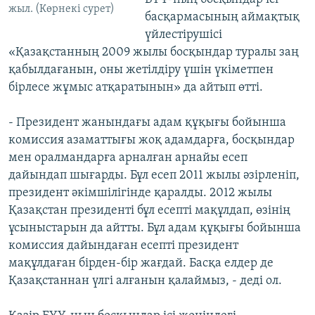
жыл. (Көрнекі сурет)
басқармасының аймақтық
үйлестірушісі
«Қазақстанның 2009 жылы босқындар туралы заң
қабылдағанын, оны жетілдіру үшін үкіметпен
бірлесе жұмыс атқаратынын» да айтып өтті.
- Президент жанындағы адам құқығы бойынша
комиссия азаматтығы жоқ адамдарға, босқындар
мен оралмандарға арналған арнайы есеп
дайындап шығарды. Бұл есеп 2011 жылы әзірленіп,
президент әкімшілігінде қаралды. 2012 жылы
Қазақстан президенті бұл есепті мақұлдап, өзінің
ұсыныстарын да айтты. Бұл адам құқығы бойынша
комиссия дайындаған есепті президент
мақұлдаған бірден-бір жағдай. Басқа елдер де
Қазақстаннан үлгі алғанын қалаймыз, - деді ол.