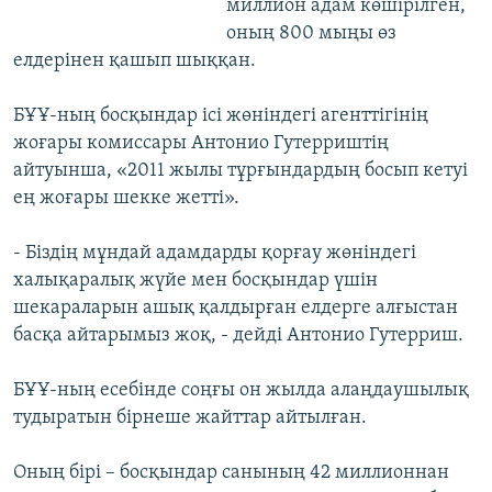
миллион адам көшірілген,
оның 800 мыңы өз
елдерінен қашып шыққан.
БҰҰ-ның босқындар ісі жөніндегі агенттігінің
жоғары комиссары Антонио Гутерриштің
айтуынша, «2011 жылы тұрғындардың босып кетуі
ең жоғары шекке жетті».
- Біздің мұндай адамдарды қорғау жөніндегі
халықаралық жүйе мен босқындар үшін
шекараларын ашық қалдырған елдерге алғыстан
басқа айтарымыз жоқ, - дейді Антонио Гутерриш.
БҰҰ-ның есебінде соңғы он жылда алаңдаушылық
тудыратын бірнеше жайттар айтылған.
Оның бірі – босқындар санының 42 миллионнан