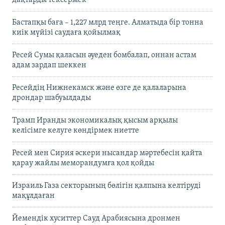
дақтарды тексермек
Бастапқы баға – 1,227 млрд теңге. Алматыда бір тонна
киік мүйізі саудаға қойылмақ
Ресей Сумы қаласын әуеден бомбалап, оннан астам
адам зардап шеккен
Ресейдің Нижнекамск және өзге де қалаларына
дрондар шабуылдады
Трамп Иранды экономикалық қысым арқылы
келісімге келуге көндірмек ниетте
Ресей мен Сирия әскери нысандар мәртебесін қайта
қарау жайлы меморандумға қол қойды
Израиль Газа секторының бөлігін қалпына келтіруді
мақұлдаған
Йемендік хуситтер Сауд Арабиясына дронмен