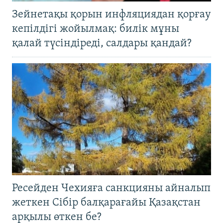
Зейнетақы қорын инфляциядан қорғау
кепілдігі жойылмақ: билік мұны
қалай түсіндіреді, салдары қандай?
Ресейден Чехияға санкцияны айналып
жеткен Сібір балқарағайы Қазақстан
арқылы өткен бе?