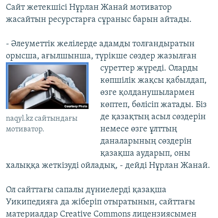
Сайт жетекшісі Нұрлан Жанай мотиватор
жасайтын ресурстарға сұраныс барын айтады.
​- Әлеуметтік желілерде адамды толғандыратын
орысша, ағылшынша, түрікше
cөздер жазылған
суреттер жүреді. Оларды
көпшілік жақсы қабылдап,
өзге қолданушылармен
көптеп, бөлісіп жатады. Біз
де қазақтың асыл сөздерін
naqyl.kz сайтындағы
немесе өзге ұлттың
мотиватор.
даналарының сөздерін
қазақша аударып, оны
халыққа жеткізуді ойладық, - дейді Нұрлан Жанай.
Ол сайттағы сапалы дүниелерді қазақша
Уикипедияға да жіберіп отыратынын, сайттағы
материалдар Creative Commons лицензиясымен