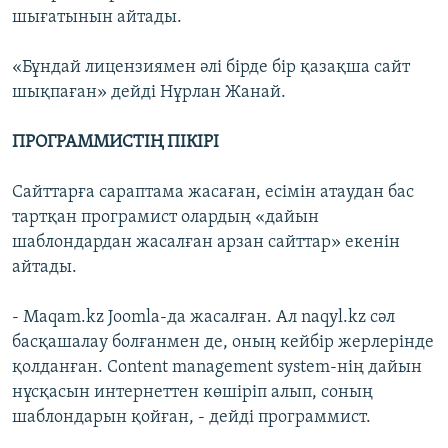
шығатынын айтады.
«Бұндай лицензиямен әлі бірде бір қазақша сайт
шықпаған» дейді Нұрлан Жанай.
ПРОГРАММИСТІҢ ПІКІРІ
Сайттарға сараптама жасаған, есімін атаудан бас
тартқан програмист олардың «дайын
шаблондардан жасалған арзан сайттар» екенін
айтады.
- Maqam.kz Joomla-да жасалған. Ал naqyl.kz сәл
басқашалау болғанмен де, оның кейбір жерлерінде
қолданған. Content management system-нің дайын
нұсқасын интернеттен көшіріп алып, соның
шаблондарын қойған, - дейді программист.