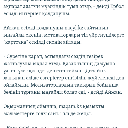
ақпарат алатын мүмкіндік туып отыр, - дейді Ербол
есімді интернет қолданушы.
Айжан есімді қолданушы naqyl.kz сайтының
ыңғайлы екенін, мотиваторлары тіл үйренушілерге
"карточка" секілді екенін айтады.
- Суретіне қарап, астындағы сөздің тезірек
жатталуына ықпал етеді. Қазақ тілінің дамуына
үлкен үлес қосады деп есептеймін. Дизайны
жағынан әлі де өзгерістер енгізіліп, жүйеленеді деп
ойлаймын. Мотиваторлардың тақырып бойынша
бөлініп тұрғаны ыңғайлы болар еді, - дейді Айжан.
Оқырманның ойынша, maqam.kz қызықты
мәліметтерге толы сайт. Тілі де жеңіл.