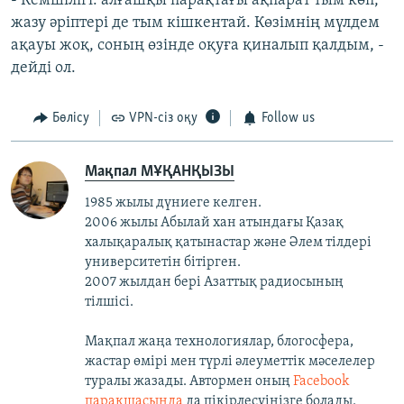
- Кемшілігі: алғашқы парақтағы ақпарат тым көп,
жазу әріптері де тым кішкентай. Көзімнің мүлдем
ақауы жоқ, соның өзінде оқуға қиналып қалдым, -
дейді ол.
Бөлісу
VPN-сіз оқу
Follow us
Мақпал МҰҚАНҚЫЗЫ
1985 жылы дүниеге келген.
2006 жылы Абылай хан атындағы Қазақ
халықаралық қатынастар және Әлем тілдері
университетін бітірген.
2007 жылдан бері Азаттық радиосының
тілшісі.
Мақпал жаңа технологиялар, блогосфера,
жастар өмірі мен түрлі әлеуметтік мәселелер
туралы жазады. Автормен оның
Facebook
парақшасында
да пікірлесуіңізге болады.