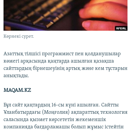
ЖАЗЫЛЫҢЫЗ
Басқа тілдерде
Көрнекі сурет.
Азаттық тілшісі программист пен қолданушылар
көмегі арқасында қаңтарда ашылған қазақша
сайттардың бірнешеуінің артық және кем тұстарын
анықтады.
MAQAM.KZ
Бұл сайт қаңтардың 16-сы күні ашылған. Сайтты
Ұланбатырдағы (Моңғолия) ақпараттық технология
саласында қызмет көрсететін жекеменшік
компанияда бағдарламашы болып жұмыс істейтін