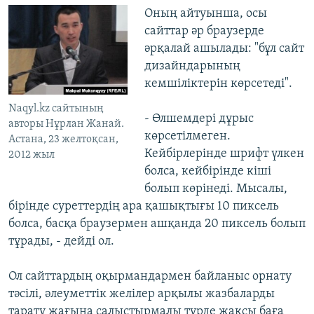
Оның айтуынша, осы
сайттар әр браузерде
әрқалай ашылады: "бұл сайт
дизайндарының
кемшіліктерін көрсетеді".
Naqyl.kz сайтының
- Өлшемдері дұрыс
авторы Нұрлан Жанай.
көрсетілмеген.
Астана, 23 желтоқсан,
Кейбірлерінде шрифт үлкен
2012 жыл
болса, кейбірінде кіші
болып көрінеді. Мысалы,
бірінде суреттердің ара қашықтығы 10 пиксель
болса, басқа браузермен ашқанда 20 пиксель болып
тұрады, - дейді ол.
Ол сайттардың оқырмандармен байланыс орнату
тәсілі, әлеуметтік желілер арқылы жазбаларды
тарату жағына салыстырмалы түрде жақсы баға