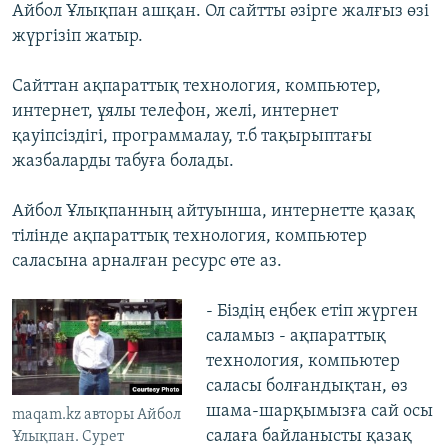
Айбол Ұлықпан ашқан. Ол сайтты әзірге жалғыз өзі
жүргізіп жатыр.
Сайттан ақпараттық технология, компьютер,
интернет, ұялы телефон, желі, интернет
қауіпсіздігі, программалау, т.б тақырыптағы
жазбаларды табуға болады.
Айбол Ұлықпанның айтуынша, интернетте қазақ
тілінде ақпараттық технология, компьютер
саласына арналған ресурс өте аз.
- Біздің еңбек етіп жүрген
саламыз - ақпараттық
технология, компьютер
саласы болғандықтан, өз
шама-шарқымызға сай осы
maqam.kz авторы Айбол
салаға байланысты қазақ
Ұлықпан. Сурет