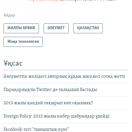
Айдар
ЖАЛПЫ АРХИВ
ӘЛЕУМЕТ
ҚАЗАҚСТАН
Жаңа технология
Ұқсас
Әлеуметтік желідегі авторлық құқық мәселесі сотқа жетті
Парақорлықты Twitter-де талқылай бастады
2013 жылы қандай тақырып көп оқылмақ?
Foreign Policy: 2013 жылы кибер шабуылдар үдейді
Facebook-тегі "тыныштық күні"