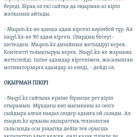
береді. Бірақ ол екі сайтқа да оқырман аз кіріп
жатқанын айтады.
- Maqam.kz-ке қанша адам кіргені көрінбей тұр. Ал
naqyl.kz-ке 90 адам кірген. Олардың бесеуі -
шетелден. Мaqam.kz дизайнын жетілдіруі керек.
Контентті толықтыруы керек. Naqyl.kz-ке жарнама
жетіспейді. Ішіне адамдар кіргенімен, жасалынған
мотиваторларға адамдар аз енеді, - дейді ол.
ОҚЫРМАН ПІКІРІ
- Naqyl.kz сайтына күніне бірнеше рет кіріп
отырамын. Мұндағы көп мағынаны аз сөзге
сыйдыра алған нақыл сөздер адамға ой салады. Ал
maqam.kz арқылы ақпараттық технология
саласында осы уақытқа дейін тек орысша
ақпараттар алып келсек, енді қазақ тілінде де