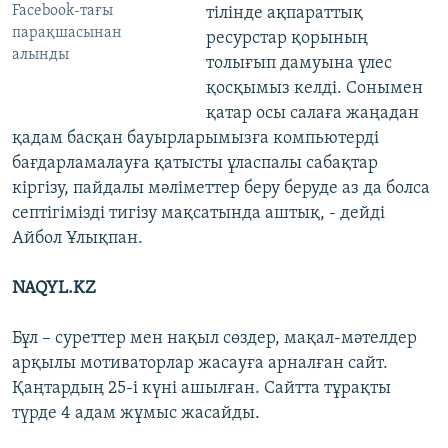
Facebook-тағы
тілінде ақпараттық
парақшасынан
ресурстар қорының
алынды
толығып дамуына үлес
қосқымыз келді. Сонымен
қатар осы салаға жаңадан
қадам басқан бауырларымызға компьютерді
бағдарламалауға қатысты ұласпалы сабақтар
кіргізу, пайдалы мәліметтер беру беруде аз да болса
септігімізді тигізу мақсатында аштық, - дейді
Айбол Ұлықпан.
NAQYL.KZ
Бұл – суреттер мен нақыл сөздер, мақал-мәтелдер
арқылы мотиваторлар жасауға арналған сайт.
Қаңтардың 25-і күні ашылған. Сайтта тұрақты
түрде 4 адам жұмыс жасайды.