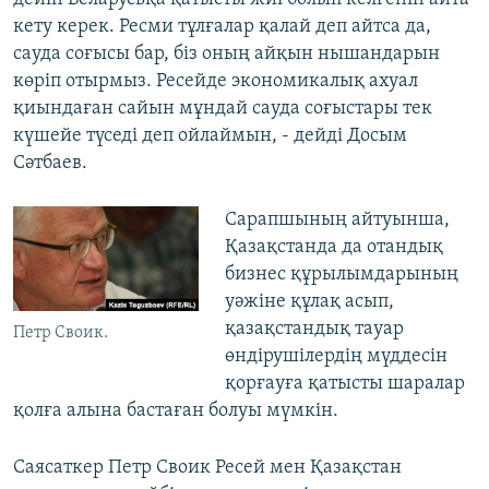
кету керек. Ресми тұлғалар қалай деп айтса да,
сауда соғысы бар, біз оның айқын нышандарын
көріп отырмыз. Ресейде экономикалық ахуал
қиындаған сайын мұндай сауда соғыстары тек
күшейе түседі деп ойлаймын, - дейді Досым
Сәтбаев.
Сарапшының айтуынша,
Қазақстанда да отандық
бизнес құрылымдарының
уәжіне құлақ асып,
қазақстандық тауар
Петр Своик.
өндірушілердің мүддесін
қорғауға қатысты шаралар
қолға алына бастаған болуы мүмкін.
Саясаткер Петр Своик Ресей мен Қазақстан