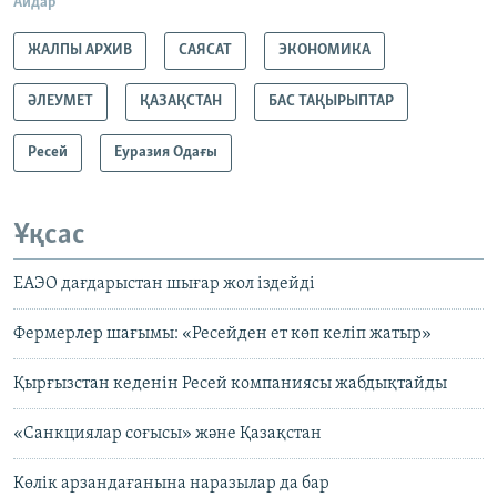
Айдар
ЖАЛПЫ АРХИВ
САЯСАТ
ЭКОНОМИКА
ӘЛЕУМЕТ
ҚАЗАҚСТАН
БАС ТАҚЫРЫПТАР
Ресей
Еуразия Одағы
Ұқсас
ЕАЭО дағдарыстан шығар жол іздейді
Фермерлер шағымы: «Ресейден ет көп келіп жатыр»
Қырғызстан кеденін Ресей компаниясы жабдықтайды
«Санкциялар соғысы» және Қазақстан
Көлік арзандағанына наразылар да бар