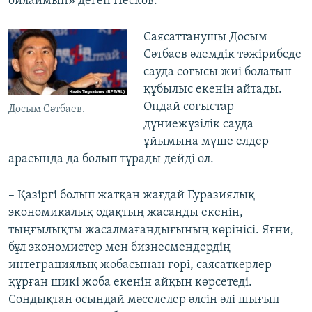
ойлаймын» деген Песков.
Саясаттанушы Досым
Сәтбаев әлемдік тәжірибеде
сауда соғысы жиі болатын
құбылыс екенін айтады.
Ондай соғыстар
Досым Сәтбаев.
дүниежүзілік сауда
ұйымына мүше елдер
арасында да болып тұрады дейді ол.
– Қазіргі болып жатқан жағдай Еуразиялық
экономикалық одақтың жасанды екенін,
тыңғылықты жасалмағандығының көрінісі. Яғни,
бұл экономистер мен бизнесмендердің
интеграциялық жобасынан гөрі, саясаткерлер
құрған шикі жоба екенін айқын көрсетеді.
Сондықтан осындай мәселелер әлсін әлі шығып