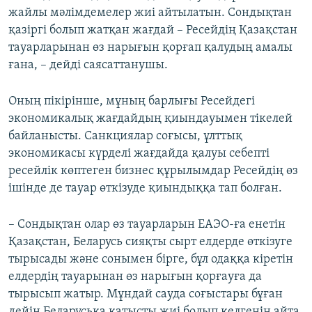
жайлы мәлімдемелер жиі айтылатын. Сондықтан
қазіргі болып жатқан жағдай – Ресейдің Қазақстан
тауарларынан өз нарығын қорғап қалудың амалы
ғана, – дейді саясаттанушы.
Оның пікірінше, мұның барлығы Ресейдегі
экономикалық жағдайдың қиындауымен тікелей
байланысты. Санкциялар соғысы, ұлттық
экономикасы күрделі жағдайда қалуы себепті
ресейлік көптеген бизнес құрылымдар Ресейдің өз
ішінде де тауар өткізуде қиындыққа тап болған.
– Сондықтан олар өз тауарларын ЕАЭО-ға енетін
Қазақстан, Беларусь сияқты сырт елдерде өткізуге
тырысады және сонымен бірге, бұл одаққа кіретін
елдердің тауарынан өз нарығын қорғауға да
тырысып жатыр. Мұндай сауда соғыстары бұған
дейін Беларусьқа қатысты жиі болып келгенін айта