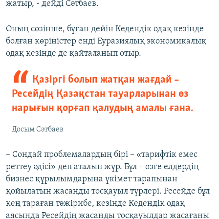
жатыр, - дейді Сәтбаев.
Оның сөзінше, бұған дейін Кедендік одақ кезінде
болған көріністер енді Еуразиялық экономикалық
одақ кезінде де қайталанып отыр.
Қазіргі болып жатқан жағдай –
Ресейдің Қазақстан тауарларынан өз
нарығын қорғап қалудың амалы ғана.
Досым Сәтбаев
– Сондай проблемалардың бірі – «тарифтік емес
реттеу әдісі» деп аталып жүр. Бұл – өзге елдердің
бизнес құрылымдарына үкімет тарапынан
қойылатын жасанды тосқауыл түрлері. Ресейде бұл
кең тараған тәжірибе, кезінде Кедендік одақ
аясында Ресейдің жасанды тосқауылдар жасағаны