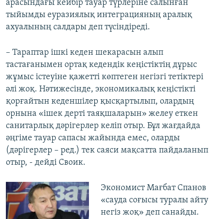
арасындағы кейбір тауар түрлеріне салынған
тыйымды еуразиялық интеграцияның аралық
ахуалының салдары деп түсіндіреді.
– Тараптар ішкі кеден шекарасын алып
тастағанымен ортақ кедендік кеңістіктің дұрыс
жұмыс істеуіне қажетті көптеген негізгі тетіктері
әлі жоқ. Нәтижесінде, экономикалық кеңістікті
қорғайтын кеденшілер қысқартылып, олардың
орнына «ішек дерті таяқшаларын» желеу еткен
санитарлық дәрігерлер келіп отыр. Бұл жағдайда
әңгіме тауар сапасы жайында емес, оларды
(дәрігерлер – ред.) тек саяси мақсатта пайдаланып
отыр, - дейді Своик.
Экономист Мағбат Спанов
«сауда соғысы туралы айту
негіз жоқ» деп санайды.