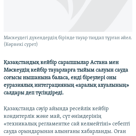
ЖАЗЫЛЫҢЫЗ
Басқа тілдерде
Мәскеудегі дүкендердің бірінде тауар таңдап тұрған әйел.
(Көрнекі сурет)
Қазақстандық кейбір сарапшылар Астана мен
Мәскеудің кейбір тауарларға тыйым салуын сауда
соғысы нышанына баласа, енді біреулері оны
еуразиялық интеграцияның «аралық ахуалының»
салдары деп түсіндіреді.
Қазақстанда сәуір айында ресейлік кейбір
кондитерлік және май, сүт өнімдерінің
«техникалық регламентке сай келмейтіні» себепті
сауда орындарынан алынғаны хабарланды. Оған