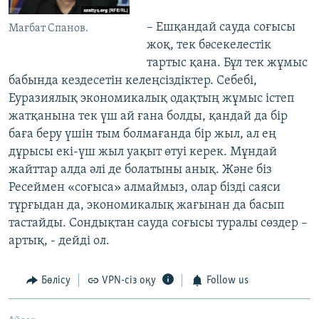
– Ешқандай сауда соғысы
Мағбат Спанов.
жоқ, тек бәсекелестік
тартыс қана. Бұл тек жұмыс
бабында кездесетін келеңсіздіктер. Себебі,
Еуразиялық экономикалық одақтың жұмыс істеп
жатқанына тек үш ай ғана болды, қандай да бір
баға беру үшін тым болмағанда бір жыл, ал ең
дұрысы екі-үш жыл уақыт өтуі керек. Мұндай
жайттар алда әлі де болатыны анық. Және біз
Ресеймен «соғыса» алмаймыз, олар бізді саяси
тұрғыдан да, экономикалық жағынан да басып
тастайды. Сондықтан сауда соғысы туралы сөздер –
артық, - дейді ол.
Бөлісу
VPN-сіз оқу
Follow us