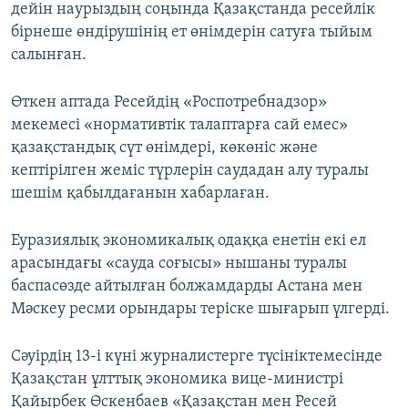
дейін наурыздың соңында Қазақстанда ресейлік
бірнеше өндірушінің ет өнімдерін сатуға тыйым
салынған.
Өткен аптада Ресейдің «Роспотребнадзор»
мекемесі «нормативтік талаптарға сай емес»
қазақстандық сүт өнімдері, көкөніс және
кептірілген жеміс түрлерін саудадан алу туралы
шешім қабылдағанын хабарлаған.
Еуразиялық экономикалық одаққа енетін екі ел
арасындағы «сауда соғысы» нышаны туралы
баспасөзде айтылған болжамдарды Астана мен
Мәскеу ресми орындары теріске шығарып үлгерді.
Сәуірдің 13-і күні журналистерге түсініктемесінде
Қазақстан ұлттық экономика вице-министрі
Қайырбек Өскенбаев «Қазақстан мен Ресей