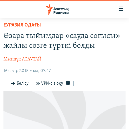
Accessibility
links
Skip
ЕУРАЗИЯ ОДАҒЫ
to
ЖАҢАЛЫҚТАР
Өзара тыйымдар «сауда соғысы»
main
САЯСАТ
content
жайлы сөзге түрткі болды
AZATTYQTV
Skip
to
Мәншүк АСАУТАЙ
ҚАҢТАР ОҚИҒАСЫ
main
16 сәуір 2015 жыл, 07:47
АДАМ ҚҰҚЫҚТАРЫ
Navigation
Skip
ӘЛЕУМЕТ
Бөлісу
VPN-сіз оқу
to
ӘЛЕМ
Search
АРНАЙЫ ЖОБАЛАР
Русский