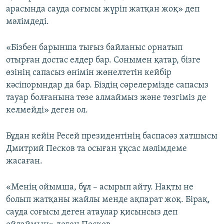
арасында сауда соғысы жүріп жатқан жоқ» деп
мәлімдеді.
«Бізбен барынша тығыз байланыс орнатып
отырған достас елдер бар. Сонымен қатар, бізге
өзінің сапасыз өнімін жөнелтетін кейбір
кәсіпорындар да бар. Біздің сөрелермізде сапасыз
тауар болғанына төзе алмаймыз және төзгіміз де
келмейді» деген ол.
Бұдан кейін Ресей президентінің баспасөз хатшысы
Дмитрий Песков та осыған ұқсас мәлімдеме
жасаған.
«Менің ойымша, бұл – асырып айту. Нақты не
болып жатқаны жайлы менде ақпарат жоқ. Бірақ,
сауда соғысы деген атаулар қисынсыз деп