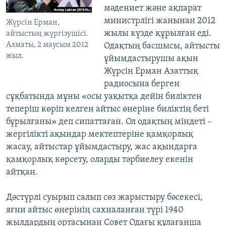
мәдениет және ақпарат
министрлігі жанынан 2012
Жүрсін Ерман,
жылы күзде құрылған еді.
айтыстың жүргізушісі.
Алматы, 2 маусым 2012
Одақтың басшысы, айтысты
жыл.
ұйымдастырушы ақын
Жүрсін Ерман Азаттық
радиосына берген
сұқбатында мұны «осы уақытқа дейін биліктен
теперіш көріп келген айтыс өнеріне биліктің беті
бұрылғаны» деп сипаттаған. Ол одақтың міндеті –
жергілікті ақындар мектептеріне қамқорлық
жасау, айтыстар ұйымдастыру, жас ақындарға
қамқорлық көрсету, оларды тәрбиелеу екенін
айтқан.
Дәстүрлі суырып салып сөз жарыстыру бәсекесі,
яғни айтыс өнерінің сахналанған түрі 1940
жылдардың ортасынан Совет Одағы құлағанша