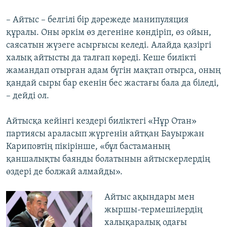
– Айтыс – белгілі бір дәрежеде манипуляция
құралы. Оны әркім өз дегеніне көндіріп, өз ойын,
саясатын жүзеге асырғысы келеді. Алайда қазіргі
халық айтысты да талғап көреді. Кеше билікті
жамандап отырған адам бүгін мақтап отырса, оның
қандай сыры бар екенін бес жастағы бала да біледі,
– дейді ол.
Айтысқа кейінгі кездері биліктегі «Нұр Отан»
партиясы араласып жүргенін айтқан Бауыржан
Кариповтің пікірінше, «бұл бастаманың
қаншалықты баянды болатынын айтыскерлердің
өздері де болжай алмайды».
Айтыс ақындары мен
жыршы-термешілердің
халықаралық одағы