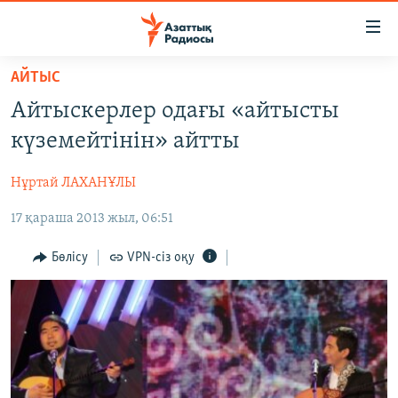
Accessibility
links
Skip
АЙТЫС
to
ЖАҢАЛЫҚТАР
Айтыскерлер одағы «айтысты
main
САЯСАТ
content
күземейтінін» айтты
AZATTYQTV
Skip
to
Нұртай ЛАХАНҰЛЫ
ҚАҢТАР ОҚИҒАСЫ
main
17 қараша 2013 жыл, 06:51
АДАМ ҚҰҚЫҚТАРЫ
Navigation
Skip
ӘЛЕУМЕТ
Бөлісу
VPN-сіз оқу
to
ӘЛЕМ
Search
АРНАЙЫ ЖОБАЛАР
Русский