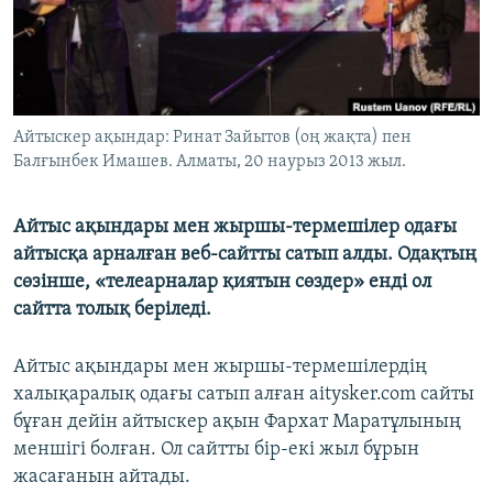
ЖАЗЫЛЫҢЫЗ
Басқа тілдерде
Айтыскер ақындар: Ринат Зайытов (оң жақта) пен
Балғынбек Имашев. Алматы, 20 наурыз 2013 жыл.
Айтыс ақындары мен жыршы-термешілер одағы
айтысқа арналған веб-сайтты сатып алды. Одақтың
сөзінше, «телеарналар қиятын сөздер» енді ол
сайтта толық беріледі.
Айтыс ақындары мен жыршы-термешілердің
халықаралық одағы сатып алған aitysker.com сайты
бұған дейін айтыскер ақын Фархат Маратұлының
меншігі болған. Ол сайтты бір-екі жыл бұрын
жасағанын айтады.