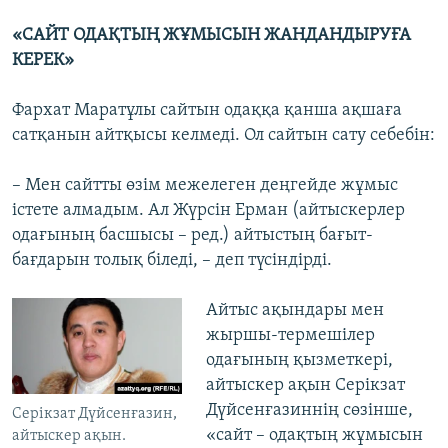
«САЙТ ОДАҚТЫҢ ЖҰМЫСЫН ЖАНДАНДЫРУҒА
КЕРЕК»
Фархат Маратұлы сайтын одаққа қанша ақшаға
сатқанын айтқысы келмеді. Ол сайтын сату себебін:
– Мен сайтты өзім межелеген деңгейде жұмыс
істете алмадым. Ал Жүрсін Ерман (айтыскерлер
одағының басшысы – ред.) айтыстың бағыт-
бағдарын толық біледі, – деп түсіндірді.
Айтыс ақындары мен
жыршы-термешілер
одағының қызметкері,
айтыскер ақын Серікзат
Дүйсенғазиннің сөзінше,
Серікзат Дүйсенғазин,
«сайт – одақтың жұмысын
айтыскер ақын.