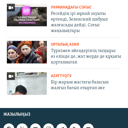
УКРАИНАДАҒЫ СОҒЫС
Ресейдің ірі мұнай зауыты
өртенді, Зеленский шабуыл
жалғасады дейді. Соғыс
жаңалықтары
ОРТАЛЫҚ АЗИЯ
Түркімен әйелдерінің тағдыры:
өз елінде де, жат жерде де құқығы
қорғалмаған
AZATTYQTV
Бір жарым жастағы баласын
жалғыз бағып отырған әке
ЖАЗЫЛЫҢЫЗ