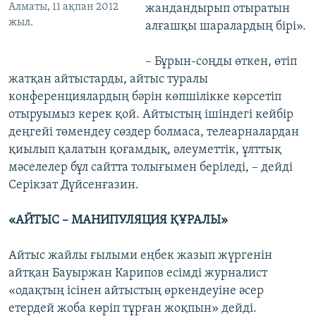
Алматы, 11 ақпан 2012
жандандырып отыратын
жыл.
алғашқы шаралардың бірі».
– Бұрын-соңды өткен, өтіп
жатқан айтыстарды, айтыс туралы
конференциялардың бәрін көпшілікке көрсетіп
отыруымыз керек қой. Айтыстың ішіндегі кейбір
деңгейі төмендеу сөздер болмаса, телеарналардан
қиылып қалатын қоғамдық, әлеуметтік, ұлттық
мәселелер бұл сайтта толығымен беріледі, – дейді
Серікзат Дүйсенғазин.
«АЙТЫС – МАНИПУЛЯЦИЯ ҚҰРАЛЫ»
Айтыс жайлы ғылыми еңбек жазып жүргенін
айтқан Бауыржан Карипов есімді журналист
«одақтың ісінен айтыстың өркендеуіне әсер
етердей жоба көріп тұрған жоқпын» дейді.