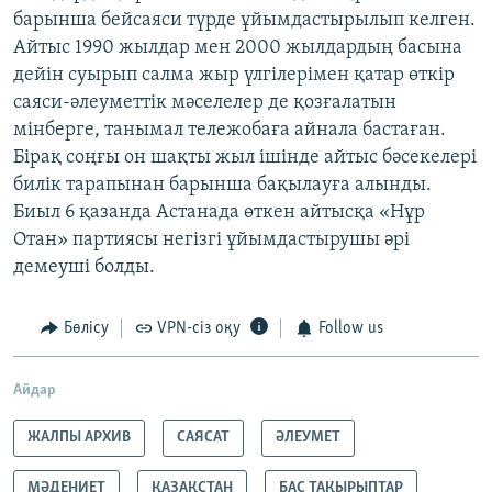
барынша бейсаяси түрде ұйымдастырылып келген.
Айтыс 1990 жылдар мен 2000 жылдардың басына
дейін суырып салма жыр үлгілерімен қатар өткір
саяси-әлеуметтік мәселелер де қозғалатын
мінберге, танымал тележобаға айнала бастаған.
Бірақ соңғы он шақты жыл ішінде айтыс бәсекелері
билік тарапынан барынша бақылауға алынды.
Биыл 6 қазанда Астанада өткен айтысқа «Нұр
Отан» партиясы негізгі ұйымдастырушы әрі
демеуші болды.
Бөлісу
VPN-сіз оқу
Follow us
Айдар
ЖАЛПЫ АРХИВ
САЯСАТ
ӘЛЕУМЕТ
МӘДЕНИЕТ
ҚАЗАҚСТАН
БАС ТАҚЫРЫПТАР