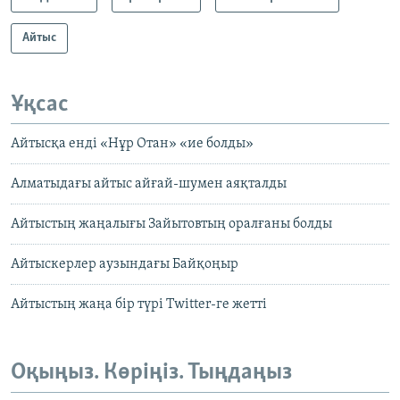
Айтыс
Ұқсас
Айтысқа енді «Нұр Отан» «ие болды»
Алматыдағы айтыс айғай-шумен аяқталды
Айтыстың жаңалығы Зайытовтың оралғаны болды
Айтыскерлер аузындағы Байқоңыр
Айтыстың жаңа бір түрі Twitter-ге жетті
Оқыңыз. Көріңіз. Тыңдаңыз