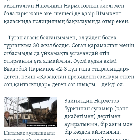
айыпталған Навмидин Нарметовтың әйелі мен
балалары және әке-шешесі де қазір Шымкент
қаласында полицияның бақылауында отыр екен.
– Туған ағасы болғаныммен, ол үйден бөлек
тұрғаныма 30 жыл болды. Соған қарамастан менің
отбасымды да үйқамақта ұстағандай етіп
отырғанын ұға алмаймын. Әуелі аудан әкімі
Бұқарбай Парманов «2-3 күн ғана отырасыңдар»
деген, кейін «Қазақстан президенті сайлауы өткен
соң қайтасыңдар» деген сөз шықты, - дейді ол.
Зайнитдин Нарметов
бұрыннан сусамыр (қант
диабетімен) дертімен
ауыратынын, бір аяғы мен
бір көзден айырылып,
Ынтымақ ауылындағы