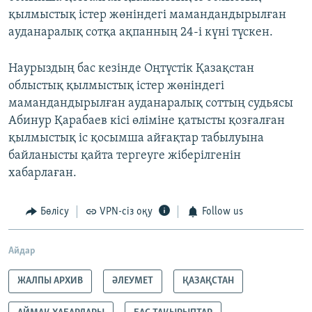
қылмыстық істер жөніндегі мамандандырылған
ауданаралық сотқа ақпанның 24-і күні түскен.
Наурыздың бас кезінде Оңтүстік Қазақстан
облыстық қылмыстық істер жөніндегі
мамандандырылған ауданаралық соттың судьясы
Абинур Қарабаев кісі өліміне қатысты қозғалған
қылмыстық іс қосымша айғақтар табылуына
байланысты қайта тергеуге жіберілгенін
хабарлаған.
Бөлісу
VPN-сіз оқу
Follow us
Айдар
ЖАЛПЫ АРХИВ
ӘЛЕУМЕТ
ҚАЗАҚСТАН