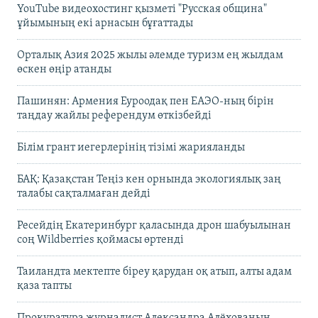
YouTube видеохостинг қызметі "Русская община"
ұйымының екі арнасын бұғаттады
Орталық Азия 2025 жылы әлемде туризм ең жылдам
өскен өңір атанды
Пашинян: Армения Еуроодақ пен ЕАЭО-ның бірін
таңдау жайлы референдум өткізбейді
Білім грант иегерлерінің тізімі жарияланды
БАҚ: Қазақстан Теңіз кен орнында экологиялық заң
талабы сақталмаған дейді
Ресейдің Екатеринбург қаласында дрон шабуылынан
соң Wildberries қоймасы өртенді
Таиландта мектепте біреу қарудан оқ атып, алты адам
қаза тапты