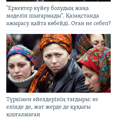
"Еркектер күйеу болудың жаңа
моделін шығармады". Қазақстанда
ажырасу қайта көбейді. Оған не себеп?
Түркімен әйелдерінің тағдыры: өз
елінде де, жат жерде де құқығы
қорғалмаған