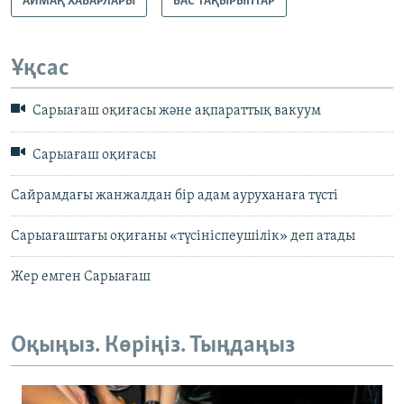
АЙМАҚ ХАБАРЛАРЫ
БАС ТАҚЫРЫПТАР
Ұқсас
Сарыағаш оқиғасы және ақпараттық вакуум
Сарыағаш оқиғасы
Сайрамдағы жанжалдан бір адам ауруханаға түсті
Сарыағаштағы оқиғаны «түсініспеушілік» деп атады
Жер емген Сарыағаш
Оқыңыз. Көріңіз. Тыңдаңыз