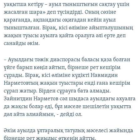
уақытша кетіру – ауыл тыныштығын сақтау үшін
жасалған шара» деп түсіндірді. Оның сөзіне
қарағанда, ақпандағы оқиғадан кейін ауыл
тынышталған. Бірақ, кісі өліміне айыпталушының
жақын туысы ауылға қайта оралуға әлі ерте деп
санайды әкім.
– Ауылдағы тәжік диаспорасы баласы қаза болған
үйге барып көңіл айтып, бірнеше рет кешірім
сұрады. Бірақ, кісі өліміне күдікті Навмидин
Нарметовтың жақын туыстары енді ғана кешірім
сұрап жатыр. Бірден сұрауға бата алмады.
Зайнитдин Нарметов сәл шыдаса ауылдағы ахуалға
да жақсы болар еді, бұл мәселе шешілетін уақытта
дәл айта алмаймын, - дейді ол.
Әкім ауылда ұлтаралық татулық мәселесі жайында
бірнеше рет жиылыс өткенін айтты.