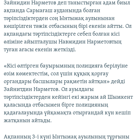
Зайнидин Нарметов деп таныстырған адам биыл
ақпанда Сарыағаш ауданында болған
тәріпсіздіктерден соң Ынтымақ аулынынан
көшірілген тәжік отбасының бірі екенін айтты. Ол
ақпандағы тәртіпсіздіктерге себеп болған кісі
өліміне айыпталушы Навмидин Нарметовтың
туған ағасы екенін жеткізді.
«Кісі өлтірген бауырымның полицияға берілуіне
өзім көмектестім, сол үшін құқық қорғау
органдары басшылары рақметін айтқан» дейді
Зайнитдин Нарметов. Ол ауылдағы
тәртіпсіздіктерден кейінгі екі жарым ай Шымкент
қаласында отбасымен бірге полицияның
қадағалауында үйқамақта отырғандай күн кешіп
жатқанын айтады.
Ақпанның 3-і күні Ынтымақ ауылының тұрғыны