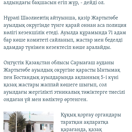
алдындағы бақшасын егіп жүр, - дейді ол.
Нұрәлі Шаолиевтің айтуынша, қазір Жартытөбе
ауылдық округінде түнге қарай оннан аса полиция
көлігі кезекшілік етеді. Ауылда құрамында 71 адам
бар көше комитеті сайланып, жастар мен беделді
адамдар түнімен кезектесіп көше аралайды.
Оңтүстік Қазақстан облысы Сарыағаш ауданы
Жартытөбе ауылдық округіне қарасты Ынтымақ
пен Бостандық ауылдарында ақпанның 5-і күні
қазақ жастары жаппай көшеге шығып, сол
ауылдағы жергілікті этникалық тәжіктерге тиесілі
ондаған үй мен көліктер өртенген.
Құқық қорғау органдары
таратқан ақпаратқа
қарағанда, қазақ