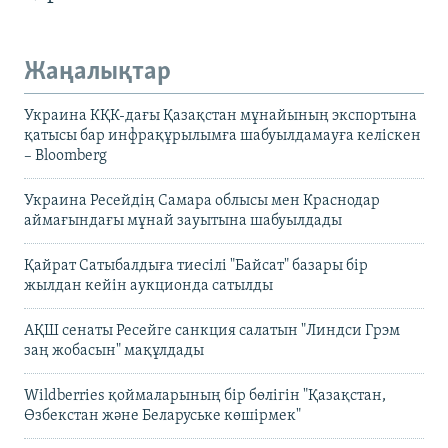
Жаңалықтар
Украина КҚК-дағы Қазақстан мұнайының экспортына
қатысы бар инфрақұрылымға шабуылдамауға келіскен
– Bloomberg
Украина Ресейдің Самара облысы мен Краснодар
аймағындағы мұнай зауытына шабуылдады
Қайрат Сатыбалдыға тиесілі "Байсат" базары бір
жылдан кейін аукционда сатылды
АҚШ сенаты Ресейге санкция салатын "Линдси Грэм
заң жобасын" мақұлдады
Wildberries қоймаларының бір бөлігін "Қазақстан,
Өзбекстан және Беларуське көшірмек"