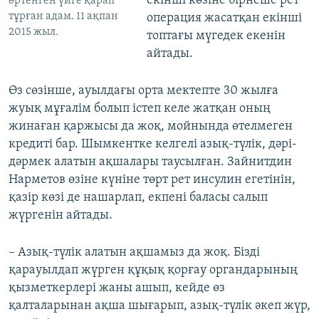
екінші көзіне бірнеше рет
өртенген үйге қарап
тұрған адам. 11 ақпан
операция жасатқан екінші
2015 жыл.
топтағы мүгедек екенін
айтады.
Өз сөзінше, ауылдағы орта мектепте 30 жылға
жуық мұғалім болып істеп келе жатқан оның
жинаған қаржысы да жоқ, мойнында өтелмеген
кредиті бар. Шымкентке келгелі азық-түлік, дәрі-
дәрмек алатын ақшалары таусылған. Зайнитдин
Нарметов өзіне күніне төрт рет инсулин егетінін,
қазір көзі де нашарлап, екпені баласы салып
жүргенін айтады.
– Азық-түлік алатын ақшамыз да жоқ. Бізді
қарауылдап жүрген құқық қорғау органдарының
қызметкерлері жаны ашып, кейде өз
қалталарынан ақша шығарып, азық-түлік әкеп жүр,