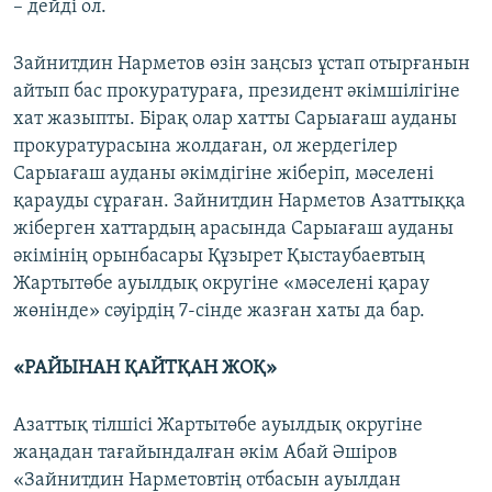
– дейді ол.
Зайнитдин Нарметов өзін заңсыз ұстап отырғанын
айтып бас прокуратураға, президент әкімшілігіне
хат жазыпты. Бірақ олар хатты Сарыағаш ауданы
прокуратурасына жолдаған, ол жердегілер
Сарыағаш ауданы әкімдігіне жіберіп, мәселені
қарауды сұраған. Зайнитдин Нарметов Азаттыққа
жіберген хаттардың арасында Сарыағаш ауданы
әкімінің орынбасары Құзырет Қыстаубаевтың
Жартытөбе ауылдық округіне «мәселені қарау
жөнінде» сәуірдің 7-сінде жазған хаты да бар.
«РАЙЫНАН ҚАЙТҚАН ЖОҚ»
Азаттық тілшісі Жартытөбе ауылдық округіне
жаңадан тағайындалған әкім Абай Әшіров
«Зайнитдин Нарметовтің отбасын ауылдан