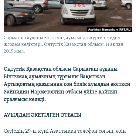
ЖАЗЫЛЫҢЫЗ
Басқа тілдерде
Сарыағаш ауданы Ынтымақ ауылында жүрген жедел
жәрдем көліктері. Оңтүстік Қазақстан облысы, 11 ақпан
2015 жыл.
Оңтүстік Қазақстан облысы Сарыағаш ауданы
Ынтымақ ауылының тұрғыны Бақытжан
Артықовтың қазасынан соң билік ауылдан әкеткен
Зайнидин Нарметовтың отбасы үйіне қайтып
оралғысы келеді.
АУЫЛДАН ӘКЕТІЛГЕН ОТБАСЫ
Сәуірдің 29-ы күні Азаттыққа телефон соғып, өзін