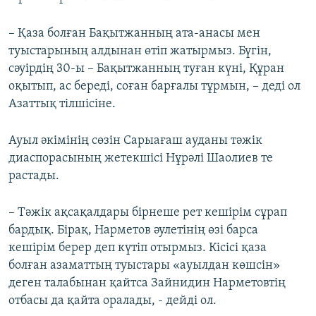
– Қаза болған Бақытжанның ата-анасы мен
туыстарының алдынан өтіп жатырмыз. Бүгін,
сәуірдің 30-ы – Бақытжанның туған күні, Құран
оқытып, ас береді, соған барғалы тұрмын, – деді ол
Азаттық тілшісіне.
Ауыл әкімінің сөзін Сарыағаш ауданы тәжік
диаспорасының жетекшісі Нұрәлі Шаолиев те
растады.
– Тәжік ақсақалдары бірнеше рет кешірім сұрап
бардық. Бірақ, Нарметов әулетінің өзі барса
кешірім берер деп күтіп отырмыз. Кісісі қаза
болған азаматтың туыстары «ауылдан көшсін»
деген талабынан қайтса Зайнидин Нарметовтің
отбасы да қайта оралады, - дейді ол.