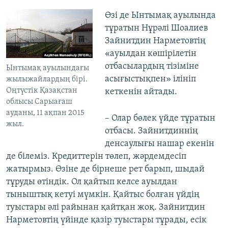
Өзі де Ынтымақ ауылында
тұратын Нұрәлі Шоалиев
Зайнитдин Нарметовтің
«ауылдан көшірілетін
отбасылардың тізіміне
Ынтымақ ауылындағы
асығыстықпен» ілініп
жылыжайлардың бірі.
Оңтүстік Қазақстан
кеткенін айтады.
облысы Сарыағаш
ауданы, 11 ақпан 2015
– Олар бөлек үйде тұратын
жыл.
отбасы. Зайнитдиннің
денсаулығы нашар екенін
де білеміз. Кредиттерін төлеп, жәрдемдесіп
жатырмыз. Өзіне де бірнеше рет барып, шыдай
тұруды өтіндік. Ол қайтып келсе ауылдан
тыныштық кетуі мүмкін. Қайтыс болған үйдің
туыстары әлі райынан қайтқан жоқ. Зайнитдин
Нарметовтің үйінде қазір туыстары тұрады, есік