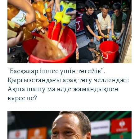
"Басқалар ішпес үшін төгейік".
Қырғызстандағы арақ төгу челленджі:
Ақша шашу ма әлде жамандықпен
күрес пе?