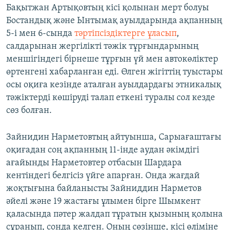
Бақытжан Артықовтың кісі қолынан мерт болуы
Бостандық және Ынтымақ ауылдарында ақпанның
5-і мен 6-сында
тәртіпсіздіктерге ұласып
,
салдарынан жергілікті тәжік тұрғындарының
меншігіндегі бірнеше тұрғын үй мен автокөліктер
өртенгені хабарланған еді. Өлген жігіттің туыстары
осы оқиға кезінде аталған ауылдардағы этникалық
тәжіктерді көшіруді талап еткені туралы сол кезде
сөз болған.
Зайнидин Нарметовтың айтуынша, Сарыағаштағы
оқиғадан соң ақпанның 11-інде аудан әкімдігі
ағайынды Нарметовтер отбасын Шардара
кентіндегі белгісіз үйге апарған. Онда жағдай
жоқтығына байланысты Зайниддин Нарметов
әйелі және 19 жастағы ұлымен бірге Шымкент
қаласында пәтер жалдап тұратын қызының қолына
сұранып, сонда келген. Оның сөзінше, кісі өліміне