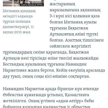
жастарының
наразылығына ақпанның
Ынтымақ ауылдық
3-і күні кісі қолынан қаза
әкімдігі алдында
тұрған полиция
болған Ынтымақ ауылы
қызметкерлері. 11
тұрғыны Бақытжан
ақпан 2015 жыл.
Артықовтың өлімі түрткі
болған. Азаттық тілшісімен
сөйлескен жергілікті
тұрғындардың сөзіне қарағанда, Бақытжан
Артықов көзі тірісінде өзіне тиесілі жылыжайды
Бостандық ауылының тұрғыны Навмидин
Нарметовке жалға берген. Кейін екеуінің арасында
дау туып, оның соңы кісі өліміне соқтырған.
Навмидин Нарметов арада бірнеше күн өткенде
Өзбекстан аумағында ұсталып, Қазақстанға
жеткізілген. Оның үстінен «адам өлтіру» бабы
бойынша қозғалған қылмыстық іс облыстық