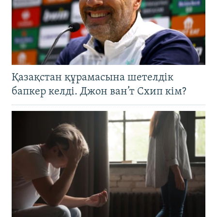
Қазақстан құрамасына шетелдік
бапкер келді. Джон ван’т Схип кім?