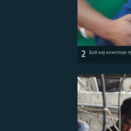
2
Қой алу кезегінде 