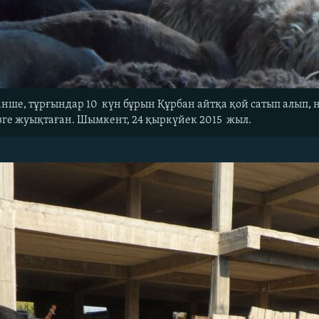
інше, тұрғындар 10 күн бұрын Құрбан айтқа қой сатып алып,
зге жуықтаған. Шымкент, 24 қыркүйек 2015 жыл.