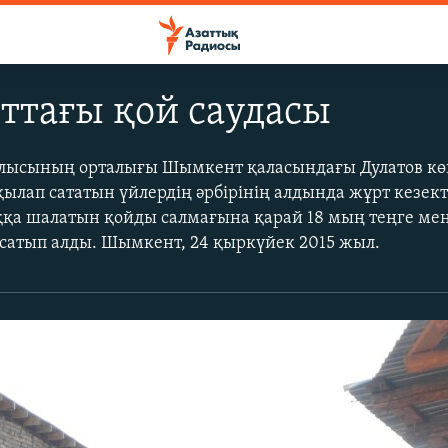
ттағы қой саудасы
облысының орталығы Шымкент қаласындағы Дулатов кө
ылап сататын үйлердің әрбірінің алдында жұрт кезект
қа шалатын қойды салмағына қарай 18 мың теңге мен
сатып алды. Шымкент, 24 қыркүйек 2015 жыл.