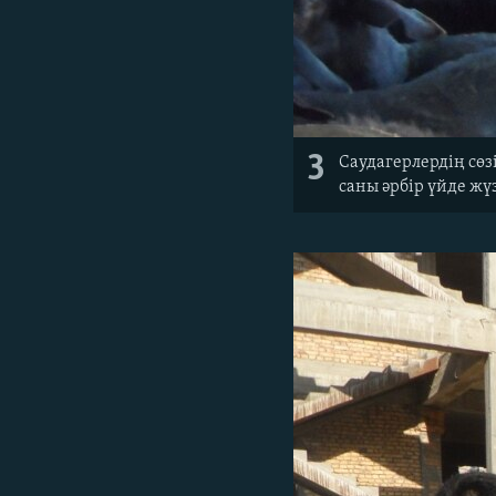
3
Саудагерлердің сөз
саны әрбір үйде жү