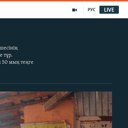
LIVE
РУС
шесінің
е тұр.
 50 мың теңге