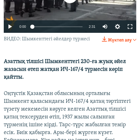
ЖАЗЫЛЫҢЫЗ
0:00
2:31
Басқа тілдерде
ВИДЕО: Шымкенттегі әйелдер түрмесі
Жүктеп алу
Азаттық тілшісі Шымкенттегі 230-ға жуық әйел
жазасын өтеп жатқан ИЧ-167/4 түрмесін көріп
қайтты.
Оңтүстік Қазақстан облысының орталығы
Шымкент қаласындағы ИЧ-167/4 қатаң тәртіптегі
түзету мекемесін көруге келген Азаттық тілшісі
қатаң тексеруден өтіп, 1937 жылы салынған
түрменің ішіне кірді. Тарс-тұрс жабылған темір
есік. Биік қабырға. Ары-бері жүрген күзет.