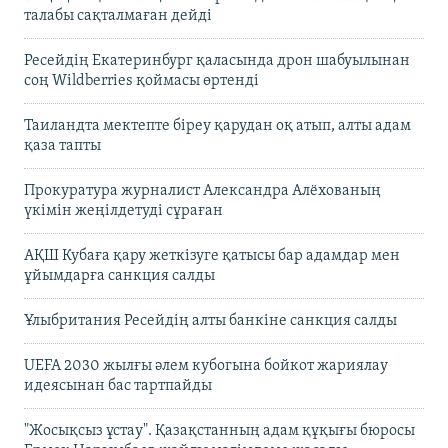
талабы сақталмаған дейді
Ресейдің Екатеринбург қаласында дрон шабуылынан
соң Wildberries қоймасы өртенді
Таиландта мектепте біреу қарудан оқ атып, алты адам
қаза тапты
Прокуратура журналист Александра Алёхованың
үкімін жеңілдетуді сұраған
АҚШ Кубаға қару жеткізуге қатысы бар адамдар мен
ұйымдарға санкция салды
Ұлыбритания Ресейдің алты банкіне санкция салды
UEFA 2030 жылғы әлем кубогына бойкот жариялау
идеясынан бас тартпайды
"Жосықсыз ұстау". Қазақстанның адам құқығы бюросы