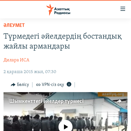
Accessibility
links
Skip
ӘЛЕУМЕТ
to
ЖАҢАЛЫҚТАР
Түрмедегі әйелдердің бостандық
main
САЯСАТ
content
жайлы армандары
AZATTYQTV
Skip
to
Дилара ИСА
ҚАҢТАР ОҚИҒАСЫ
main
2 қараша 2015 жыл, 07:30
АДАМ ҚҰҚЫҚТАРЫ
Navigation
Skip
ӘЛЕУМЕТ
Бөлісу
VPN-сіз оқу
to
ӘЛЕМ
Search
Шымкенттегі әйелдер түрмесі
АРНАЙЫ ЖОБАЛАР
Русский
No media source currently available