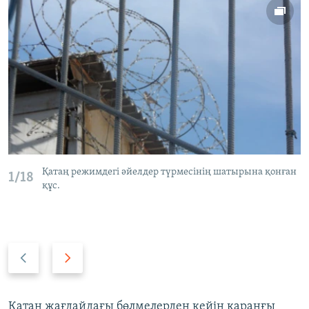
Қатаң режимдегі әйелдер түрмесінің шатырына қонған
1/18
құс.
P
N
r
e
e
x
v
t
​Қатаң жағдайдағы бөлмелерден кейін қараңғы