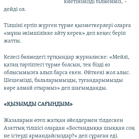
киетінімізді білмейміз, –
дейді ол.
Тілшіні ертіп жүрген түрме қызметкерлері оларға
«мұны әкімшілікке айту керек» деп кеңес беріп
жатты.
Келесі бөлмедегі тұтқындар журналиске: «Мейлі,
қатаң тәртіптегі түрме болсын, тек бізді өз
облысымызға алып барса екен. Өйткені жол алыс.
Шешемізді, балаларымызды, туғандарымызды
көре алмай отырмыз» деп шағымданды.
«ҚЫЗЫМДЫ САҒЫНДЫМ»
Жазаларын өтеп жатқан әйелдермен тілдескен
Азаттық тілшісі олардан «Бостандыққа шыққан соң
не істеуді армандайсыздар?» деп сұраған еді.