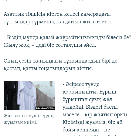
Азаттық тілшісін кірген келесі камерадағы
тұтқындар түрменің жағдайын жиі сөз етті.
- Біздің мұнда қалай жаурайтынымызды білесіз бе?
Жылу жоқ, – деді бір сотталушы әйел.
Оның сөзін жанындағы тұтқындардың бірі де
қостап, қатты тоңатындарын айтты.
- Әсіресе түнде
қорқынышты. Бұрыш-
бұрыштан суық жел
уілдейді. Біздегі басты
мәселе – кір жаятын орын.
Жазасын өтеушілердің
Кірімізді жуамыз, бір ай
жуылған киімі.
бойы кеппейді – не