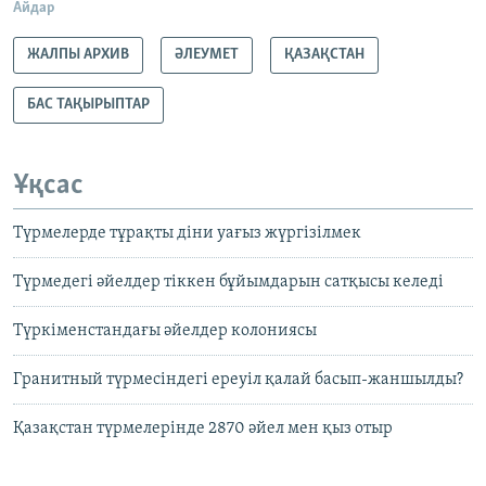
Айдар
ЖАЛПЫ АРХИВ
ӘЛЕУМЕТ
ҚАЗАҚСТАН
БАС ТАҚЫРЫПТАР
Ұқсас
Түрмелерде тұрақты діни уағыз жүргізілмек
Түрмедегі әйелдер тіккен бұйымдарын сатқысы келеді
Түркіменстандағы әйелдер колониясы
Гранитный түрмесіндегі ереуіл қалай басып-жаншылды?
Қазақстан түрмелерінде 2870 әйел мен қыз отыр