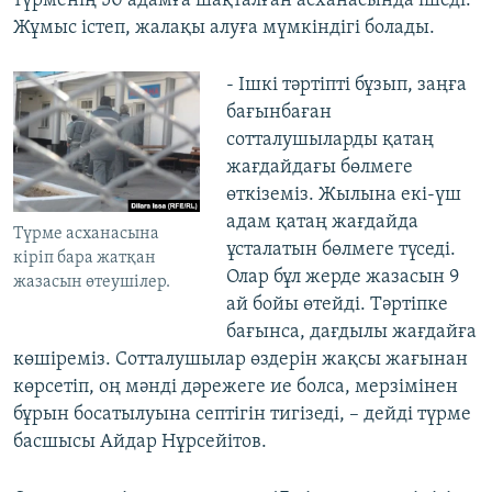
түрменің 50 адамға шақталған асханасында ішеді.
Жұмыс істеп, жалақы алуға мүмкіндігі болады.
- Ішкі тәртіпті бұзып, заңға
бағынбаған
сотталушыларды қатаң
жағдайдағы бөлмеге
өткіземіз. Жылына екі-үш
адам қатаң жағдайда
Түрме асханаcына
ұсталатын бөлмеге түседі.
кіріп бара жатқан
Олар бұл жерде жазасын 9
жазасын өтеушілер.
ай бойы өтейді. Тәртіпке
бағынса, дағдылы жағдайға
көшіреміз. Сотталушылар өздерін жақсы жағынан
көрсетіп, оң мәнді дәрежеге ие болса, мерзімінен
бұрын босатылуына септігін тигізеді, – дейді түрме
басшысы Айдар Нұрсейітов.