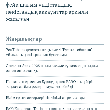
фейк шағым үндістандық,
пәкістандық аккаунттар арқылы
жасалған
Жаңалықтар
YouTube видеохостинг қызметі "Русская община"
ұйымының екі арнасын бұғаттады
Орталық Азия 2025 жылы әлемде туризм ең жылдам
өскен өңір атанды
Пашинян: Армения Еуроодақ пен ЕАЭО-ның бірін
таңдау жайлы референдум өткізбейді
Білім грант иегерлерінің тізімі жарияланды
БАҚ: Қазақстан Теңіз кен орнында экологиялық заң