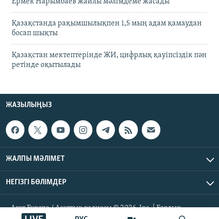
Ермек Нарымбаев жайлы мәлімдеме жасады
Қазақстанда рақымшылықпен 1,5 мың адам қамаудан
босап шықты
Қазақстан мектептерінде ЖИ, цифрлық қауіпсіздік пән
ретінде оқытылады
ЖАЗЫЛЫҢЫЗ
ЖАЛПЫ МӘЛІМЕТ
НЕГІЗГІ БӨЛІМДЕР
Азат Еуропа / Азаттық радиосы © 2026, Inc. | Барлық
құқықтары қорғалған