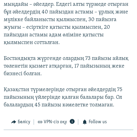
мыңдайы – әйелдер. Елдегі алты түрмеде отырған
бұл әйелдердің 40 пайыздан астамы – ұрлық және
мүлікке байланысты қылмыспен, 30 пайызға
жуығы – есірткіге қатысты қылмыспен, 20
пайыздан астамы адам өліміне қатысты
қылмыспен сотталған.
Бостандықта жүргенде олардың 73 пайызы айлық
төленетін қызмет атқарған, 17 пайызының жеке
бизнесі болған.
Қазақстан түрмелерінде отырған әйелдердің 75
пайызының үйлерінде қалған балалары бар. Ол
балалардың 45 пайызы кәмелетке толмаған.
Бөлісу
VPN-сіз оқу
Follow us