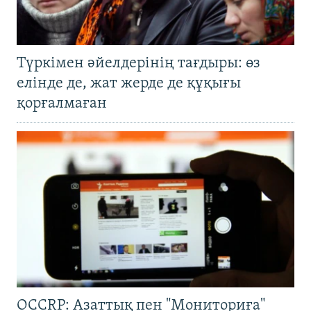
Түркімен әйелдерінің тағдыры: өз
елінде де, жат жерде де құқығы
қорғалмаған
OCCRP: Азаттық пен "Мониториға"