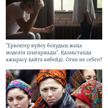
"Еркектер күйеу болудың жаңа
моделін шығармады". Қазақстанда
ажырасу қайта көбейді. Оған не себеп?