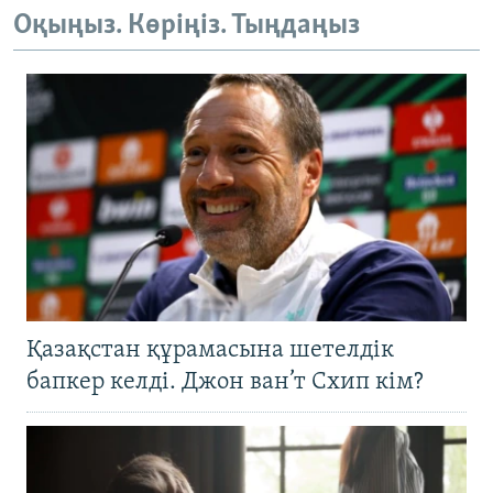
Оқыңыз. Көріңіз. Тыңдаңыз
Қазақстан құрамасына шетелдік
бапкер келді. Джон ван’т Схип кім?