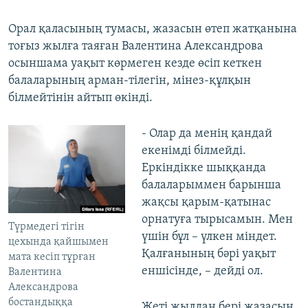
Орал қаласының тумасы, жазасын өтеп жатқанына
тоғыз жылға таяған Валентина Александрова
осыншама уақыт көрмеген кезде өсіп кеткен
балаларының арман-тілегін, мінез-құлқын
білмейтінін айтып өкінді.
- Олар да менің қандай
екенімді білмейді.
Еркіндікке шыққанда
балаларыммен барынша
жақсы қарым-қатынас
орнатуға тырысамын. Мен
Түрмедегі тігін
үшін бұл – үлкен міндет.
цехында қайшымен
Қалғанының бәрі уақыт
мата кесіп тұрған
еншісінде, – дейді ол.
Валентина
Александрова
бостандыққа
Жеті жылдан бері жазасын