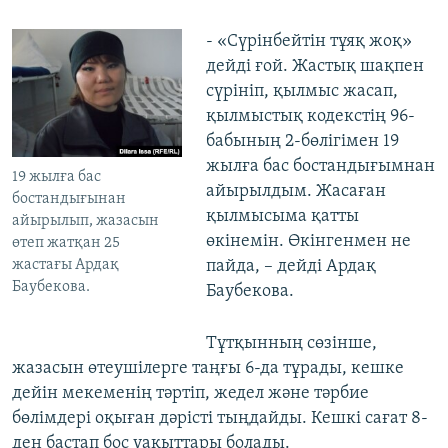
- «Сүрінбейтін тұяқ жоқ»
дейді ғой. Жастық шақпен
сүрініп, қылмыс жасап,
қылмыстық кодекстің 96-
бабының 2-бөлігімен 19
жылға бас бостандығымнан
19 жылға бас
айырылдым. Жасаған
бостандығынан
қылмысыма қатты
айырылып, жазасын
өкінемін. Өкінгенмен не
өтеп жатқан 25
жастағы Ардақ
пайда, – дейді Ардақ
Баубекова.
Баубекова.
Тұтқынның сөзінше,
жазасын өтеушілерге таңғы 6-да тұрады, кешке
дейін мекеменің тәртіп, жедел және тәрбие
бөлімдері оқыған дәрісті тыңдайды. Кешкі сағат 8-
ден бастап бос уақыттары болады.