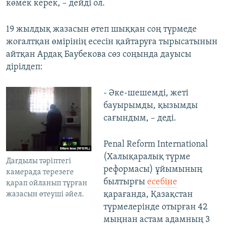
көмек керек, – дейді ол.
19 жылдық жазасын өтеп шыққан соң түрмеде
жоғалтқан өмірінің есесін қайтаруға тырысатынын
айтқан Ардақ Баубекова сөз соңында дауысы
дірілдеп:
- Әке-шешемді, жеті
бауырымды, қызымды
сағындым, – деді.
Penal Reform International
(Халықаралық түрме
Дағдылы тәріптегі
реформасы) ұйымының
камерада терезеге
былтырғы
есебіне
қарап ойланып тұрған
қарағанда, Қазақстан
жазасын өтеуші әйел.
түрмелерінде отырған 42
мыңнан астам адамның 3