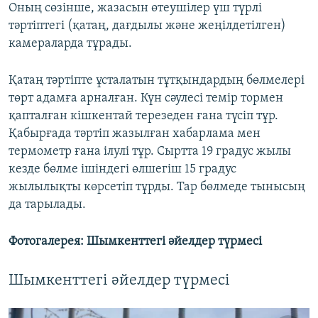
Оның сөзінше, жазасын өтеушілер үш түрлі
тәртіптегі (қатаң, дағдылы және жеңілдетілген)
камераларда тұрады.
Қатаң тәртіпте ұсталатын тұтқындардың бөлмелері
төрт адамға арналған. Күн сәулесі темір тормен
қапталған кішкентай терезеден ғана түсіп тұр.
Қабырғада тәртіп жазылған хабарлама мен
термометр ғана ілулі тұр. Сыртта 19 градус жылы
кезде бөлме ішіндегі өлшегіш 15 градус
жылылықты көрсетіп тұрды. Тар бөлмеде тынысың
да тарылады.
Фотогалерея: Шымкенттегі әйелдер түрмесі
Шымкенттегі әйелдер түрмесі