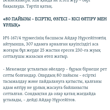
Бейнекамера. Кім қайда не істеп жүр – бәрі
бақылауда. Тәртіп қатаң.
«80 ПАЙЫЗЫ – ЕСІРТКІ, ӨЗГЕСІ – КІСІ ӨЛТІРУ МЕН
ҰРЛЫҚ»
ИЧ-167/4 түрмесінің басшысы Айдар Нұрсейітовтің
айтуынша, 307 адамға арналған қауіпсіздігі аса
жоғары бұл жерде 25 жастан ересек 230-ға жуық
сотталушы жазасын өтеп жатыр.
- Мекемеде ұсталатын әйелдер – бұрын бірнеше рет
сотты болғандар. Олардың 80 пайызы – есірткі
тасымалдау және пайдалануға қатысты, қалғаны
адам өлтіру не ұрлық жасауға байланысты
сотталған. Сондықтан да олар қатаң жағдайда
ұсталады, – дейді Айдар Нұрсейітов.