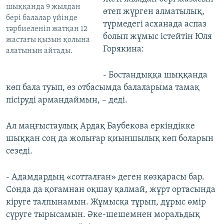
шыққанда 9 жылдан
өтеп жүрген алматылық,
бері балалар үйінде
түрмедегі асханада аспаз
тәрбиеленіп жатқан 12
болып жұмыс істейтін Юля
жастағы қызын қолына
Горякина:
алатынын айтады.
- Бостандыққа шыққанда
көп бала туып, өз отбасымда балаларыма тамақ
пісіруді армандаймын, – деді.
Ал маңғыстаулық Ардақ Баубекова еркіндікке
шыққан соң да жолығар қиыншылық көп боларын
сезеді.
- Адамдардың «сотталған» деген көзқарасы бар.
Сонда да қоғамнан оқшау қалмай, жұрт ортасында
кіруге талпынамын. Жұмысқа тұрып, дұрыс өмір
сүруге тырысамын. Әке-шешемнен моральдық