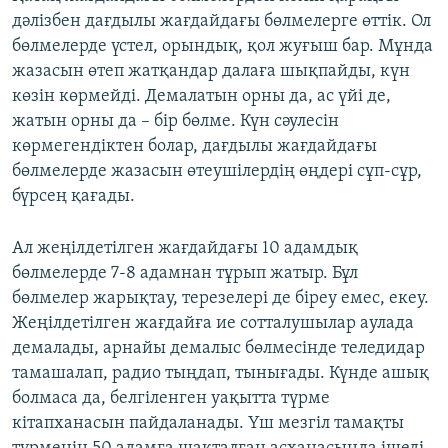
i
s
дәлізбен дағдылы жағдайдағы бөлмелерге өттік. Ол
o
l
бөлмелерде үстел, орындық, қол жуғыш бар. Мұнда
u
i
жазасын өтеп жатқандар далаға шықпайды, күн
s
d
көзін көрмейді. Демалатын орны да, ас үйі де,
s
e
жатын орны да – бір бөлме. Күн сәулесін
l
көрмегендіктен болар, дағдылы жағдайдағы
i
бөлмелерде жазасын өтеушілердің өңдері сұп-сұр,
d
бүрсең қағады.
e
Ал жеңілдетілген жағдайдағы 10 адамдық
бөлмелерде 7-8 адамнан тұрып жатыр. Бұл
бөлмелер жарықтау, терезелері де біреу емес, екеу.
Жеңілдетілген жағдайға ие сотталушылар аулада
демалады, арнайы демалыс бөлмесінде теледидар
тамашалап, радио тыңдап, тынығады. Күнде ашық
болмаса да, белгіленген уақытта түрме
кітапханасын пайдаланады. Үш мезгіл тамақты