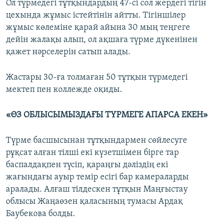
Ол түрмедегі тұтқындардың 47-сі сол жердегі тігін
цехында жұмыс істейтінін айтты. Тігіншілер
жұмыс көлеміне қарай айына 30 мың теңгеге
дейін жалақы алып, ол ақшаға түрме дүкенінен
қажет нәрселерін сатып алады.
Жастары 30-ға толмаған 50 тұтқын түрмедегі
мектеп пен коллежде оқиды.
«ӨЗ ОБЛЫСЫМЫЗДАҒЫ ТҮРМЕГЕ АПАРСА ЕКЕН»
Түрме басшысынан тұтқындармен сөйлесуге
рұқсат алған тілші екі күзетшімен бірге тар
баспалдақпен түсіп, қараңғы дәліздің екі
жағындағы ауыр темір есігі бар камераларды
аралады. Алғаш тілдескен тұтқын Маңғыстау
облысы Жаңаөзен қаласының тумасы Ардақ
Баубекова болды.