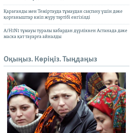
Қарағанды мен Теміртауда тұмаудан сақтану үшін дәке
қорғаныштар киіп жүру тәртібі енгізілді
А/H1N1 тұмауы туралы хабардан дүрліккен Астанада дәке
маска қат тауарға айналды
Оқыңыз. Көріңіз. Тыңдаңыз