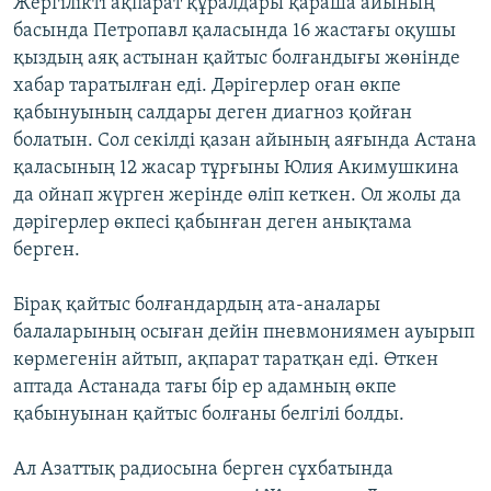
Жергілікті ақпарат құралдары қараша айының
басында Петропавл қаласында 16 жастағы оқушы
қыздың аяқ астынан қайтыс болғандығы жөнінде
хабар таратылған еді. Дәрігерлер оған өкпе
қабынуының салдары деген диагноз қойған
болатын. Сол секілді қазан айының аяғында Астана
қаласының 12 жасар тұрғыны Юлия Акимушкина
да ойнап жүрген жерінде өліп кеткен. Ол жолы да
дәрігерлер өкпесі қабынған деген анықтама
берген.
Бірақ қайтыс болғандардың ата-аналары
балаларының осыған дейін пневмониямен ауырып
көрмегенін айтып, ақпарат таратқан еді. Өткен
аптада Астанада тағы бір ер адамның өкпе
қабынуынан қайтыс болғаны белгілі болды.
Ал Азаттық радиосына берген сұхбатында