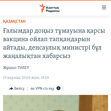
Accessibility
links
Skip
ҚАЗАҚСТАН
to
ЖАҢАЛЫҚТАР
Ғалымдар доңыз тұмауына қарсы
main
САЯСАТ
content
вакцина ойлап тапқандарын
AZATTYQTV
Skip
айтады, денсаулық министрі бұл
to
ҚАҢТАР ОҚИҒАСЫ
жаңалықтан хабарсыз
main
АДАМ ҚҰҚЫҚТАРЫ
Navigation
Жұлдыз ТӨЛЕУ
Skip
ӘЛЕУМЕТ
to
19 қараша 2009 жыл, 19:55
ӘЛЕМ
Search
АРНАЙЫ ЖОБАЛАР
Бөлісу
VPN-сіз оқу
Русский