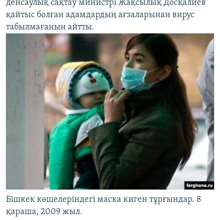
денсаулық сақтау министрі Жақсылық Досқалиев
қайтыс болған адамдардың ағзаларынан вирус
табылмағанын айтты.
Бішкек көшелеріндегі маска киген тұрғындар. 8
қараша, 2009 жыл.