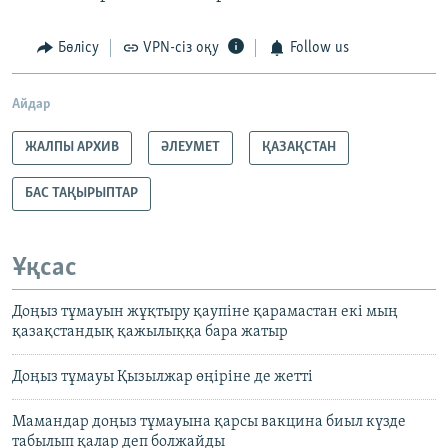
Бөлісу
VPN-сіз оқу
Follow us
Айдар
ЖАЛПЫ АРХИВ
ӘЛЕУМЕТ
ҚАЗАҚСТАН
БАС ТАҚЫРЫПТАР
Ұқсас
Доңыз тұмауын жұқтыру қаупіне қарамастан екі мың
қазақстандық қажылыққа бара жатыр
Доңыз тұмауы Қызылжар өңіріне де жетті
Мамандар доңыз тұмауына қарсы вакцина биыл күзде
табылып қалар деп болжайды