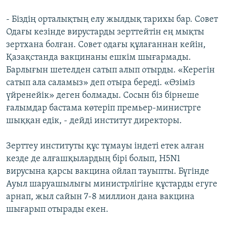
- Біздің орталықтың елу жылдық тарихы бар. Совет
Одағы кезінде вирустарды зерттейтін ең мықты
зертхана болған. Совет одағы құлағаннан кейін,
Қазақстанда вакцинаны ешкім шығармады.
Барлығын шетелден сатып алып отырды. «Керегін
сатып ала саламыз» деп отыра береді. «Өзіміз
үйренейік» деген болмады. Сосын біз бірнеше
ғалымдар бастама көтеріп премьер-министрге
шыққан едік, - дейді институт директоры.
Зерттеу институты құс тұмауы індеті етек алған
кезде де алғашқылардың бірі болып, H5N1
вирусына қарсы вакцина ойлап тауыпты. Бүгінде
Ауыл шаруашылығы министрлігіне құстарды егуге
арнап, жыл сайын 7-8 миллион дана вакцина
шығарып отырады екен.