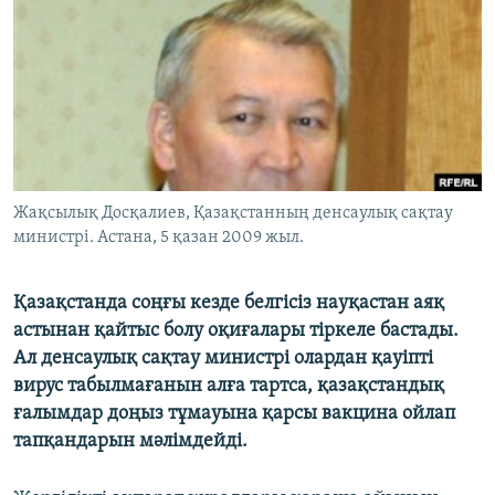
ЖАЗЫЛЫҢЫЗ
Басқа тілдерде
Жақсылық Досқалиев, Қазақстанның денсаулық сақтау
министрі. Астана, 5 қазан 2009 жыл.
Қазақстанда соңғы кезде белгісіз науқастан аяқ
астынан қайтыс болу оқиғалары тіркеле бастады.
Ал денсаулық сақтау министрі олардан қауіпті
вирус табылмағанын алға тартса, қазақстандық
ғалымдар доңыз тұмауына қарсы вакцина ойлап
тапқандарын мәлімдейді.