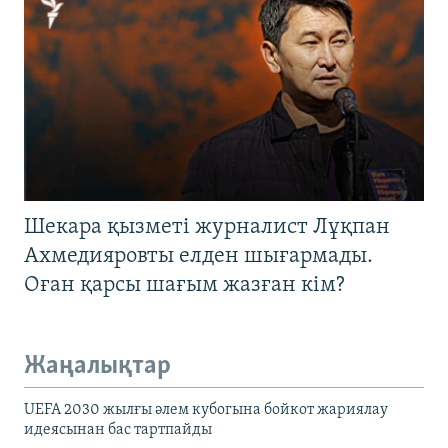
Шекара қызметі журналист Лұқпан
Ахмедияровты елден шығармады.
Оған қарсы шағым жазған кім?
Жаңалықтар
UEFA 2030 жылғы әлем кубогына бойкот жариялау
идеясынан бас тартпайды