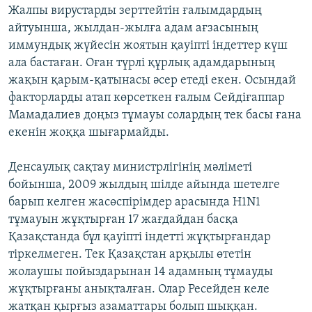
Жалпы вирустарды зерттейтін ғалымдардың
айтуынша, жылдан-жылға адам ағзасының
иммундық жүйесін жоятын қауіпті індеттер күш
ала бастаған. Оған түрлі құрлық адамдарының
жақын қарым-қатынасы әсер етеді екен. Осындай
факторларды атап көрсеткен ғалым Сейдіғаппар
Мамадалиев доңыз тұмауы солардың тек басы ғана
екенін жоққа шығармайды.
Денсаулық сақтау министрлігінің мәліметі
бойынша, 2009 жылдың шілде айында шетелге
барып келген жасөспірімдер арасында H1N1
тұмауын жұқтырған 17 жағдайдан басқа
Қазақстанда бұл қауіпті індетті жұқтырғандар
тіркелмеген. Тек Қазақстан арқылы өтетін
жолаушы пойыздарынан 14 адамның тұмауды
жұқтырғаны анықталған. Олар Ресейден келе
жатқан қырғыз азаматтары болып шыққан.