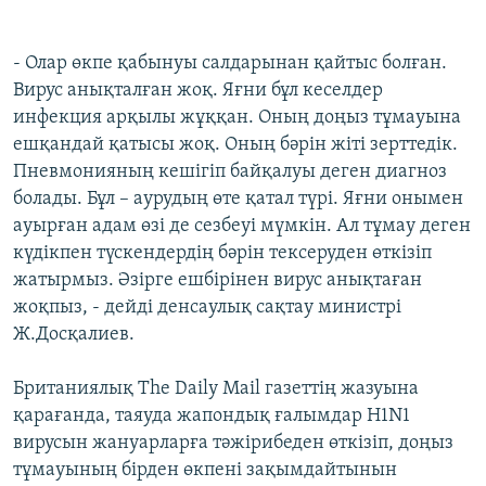
- Олар өкпе қабынуы салдарынан қайтыс болған.
Вирус анықталған жоқ. Яғни бұл кеселдер
инфекция арқылы жұққан. Оның доңыз тұмауына
ешқандай қатысы жоқ. Оның бәрін жіті зерттедік.
Пневмонияның кешігіп байқалуы деген диагноз
болады. Бұл – аурудың өте қатал түрі. Яғни онымен
ауырған адам өзі де сезбеуі мүмкін. Ал тұмау деген
күдікпен түскендердің бәрін тексеруден өткізіп
жатырмыз. Әзірге ешбірінен вирус анықтаған
жоқпыз, - дейді денсаулық сақтау министрі
Ж.Досқалиев.
Британиялық The Daily Mail газеттің жазуына
қарағанда, таяуда жапондық ғалымдар H1N1
вирусын жануарларға тәжірибеден өткізіп, доңыз
тұмауының бірден өкпені зақымдайтынын