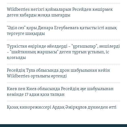
Wildberries негізгі қоймаларын Ресейден көшірмек
деген хабарды жоққа шығарды
"Әділ сөз" қоры Динара Егеубаеваға қатысты істі ашық
тергеуге шақырды
Түркістан өңірінде әйелдерді – "ұрғашылар", әншілерді
– "шайтанның жаршысы" деген тұрғын ұсталып, іс
қозғалды
Ресейдің Тула облысында дрон шабуылынан кейін
Wildberries орталығы өртенді
Киев пен Киев облысында Ресейдің әуе шабуылынан
кемінде 17 адам қаза тапқан
Қазақ кинорежиссері Ардақ Әмірқұлов дүниеден өтті