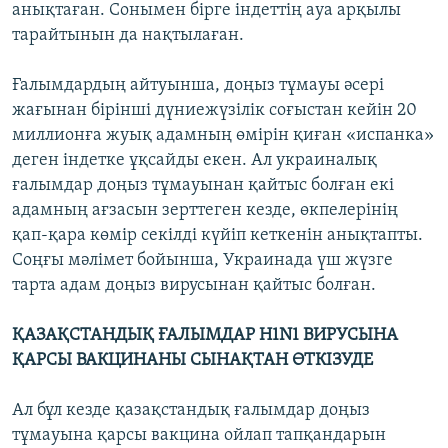
анықтаған. Сонымен бірге індеттің ауа арқылы
тарайтынын да нақтылаған.
Ғалымдардың айтуынша, доңыз тұмауы әсері
жағынан бірінші дүниежүзілік соғыстан кейін 20
миллионға жуық адамның өмірін қиған «испанка»
деген індетке ұқсайды екен. Ал украиналық
ғалымдар доңыз тұмауынан қайтыс болған екі
адамның ағзасын зерттеген кезде, өкпелерінің
қап-қара көмір секілді күйіп кеткенін анықтапты.
Соңғы мәлімет бойынша, Украинада үш жүзге
тарта адам доңыз вирусынан қайтыс болған.
ҚАЗАҚСТАНДЫҚ ҒАЛЫМДАР Н1N1 ВИРУСЫНА
ҚАРСЫ ВАКЦИНАНЫ СЫНАҚТАН ӨТКІЗУДЕ
Ал бұл кезде қазақстандық ғалымдар доңыз
тұмауына қарсы вакцина ойлап тапқандарын