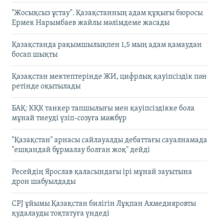
"Жосықсыз ұстау". Қазақстанның адам құқығы бюросы
Ермек Нарымбаев жайлы мәлімдеме жасады
Қазақстанда рақымшылықпен 1,5 мың адам қамаудан
босап шықты
Қазақстан мектептерінде ЖИ, цифрлық қауіпсіздік пән
ретінде оқытылады
БАҚ: КҚК танкер тапшылығы мен қауіпсіздікке бола
мұнай тиеуді үзіп-созуға мәжбүр
"Қазақстан" арнасы сайлауалды дебаттағы сауалнамада
"ешқандай бұрмалау болған жоқ" дейді
Ресейдің Ярослав қаласындағы ірі мұнай зауытына
дрон шабуылдады
CPJ ұйымы Қазақстан билігін Лұқпан Ахмедияровты
қудалауды тоқтатуға үндеді