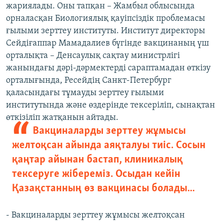
жариялады. Оны тапқан – Жамбыл облысында
орналасқан Биологиялық қауіпсіздік проблемасы
ғылыми зерттеу институты. Институт директоры
Сейдіғаппар Мамадалиев бүгінде вакцинаның үш
орталықта – Денсаулық сақтау министрлігі
жанындағы дәрі-дәрмектерді сараптамадан өткізу
орталығында, Ресейдің Санкт-Петербург
қаласындағы тұмауды зерттеу ғылыми
институтында және өздерінде тексеріліп, сынақтан
өткізіліп жатқанын айтады.
Вакциналарды зерттеу жұмысы
желтоқсан айында аяқталуы тиіс. Сосын
қаңтар айынан бастап, клиникалық
тексеруге жібереміз. Осыдан кейін
Қазақстанның өз вакцинасы болады...
- Вакциналарды зерттеу жұмысы желтоқсан