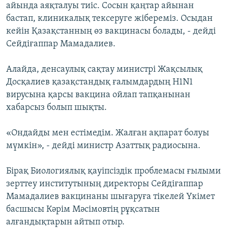
айында аяқталуы тиіс. Сосын қаңтар айынан
бастап, клиникалық тексеруге жібереміз. Осыдан
кейін Қазақстанның өз вакцинасы болады, - дейді
Сейдіғаппар Мамадалиев.
Алайда, денсаулық сақтау министрі Жақсылық
Досқалиев қазақстандық ғалымдардың H1N1
вирусына қарсы вакцина ойлап тапқанынан
хабарсыз болып шықты.
«Ондайды мен естімедім. Жалған ақпарат болуы
мүмкін», - дейді министр Азаттық радиосына.
Бірақ Биологиялық қауіпсіздік проблемасы ғылыми
зерттеу институтының директоры Сейдіғаппар
Мамадалиев вакцинаны шығаруға тікелей Үкімет
басшысы Кәрім Мәсімовтің рұқсатын
алғандықтарын айтып отыр.