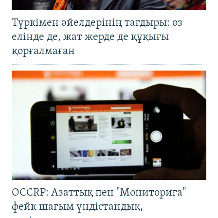
Түркімен әйелдерінің тағдыры: өз
елінде де, жат жерде де құқығы
қорғалмаған
OCCRP: Азаттық пен "Мониториға"
фейк шағым үндістандық,