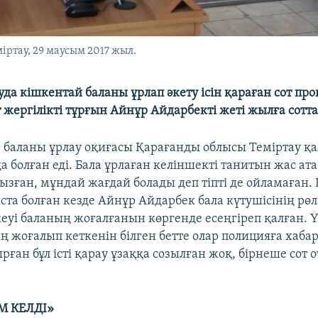
міртау, 29 маусым 2017 жыл.
уда кішкентай баланы ұрлап әкету ісін қараған сот про
 жергілікті тұрғын Айнұр Айдарбекті жеті жылға сотт
з баланы ұрлау оқиғасы Қарағанды облысы Теміртау қ
 болған еді. Бала ұрлаған келіншекті танитын жас ат
ғызған, мұндай жағдай болады деп тіпті де ойламаған.
та болған кезде Айнұр Айдарбек бала күтушісінің рөл
еуі баланың жоғалғанын көргенде есеңгіреп қалған. Ү
 жоғалып кеткенін білген бетте олар полицияға хабар
рған бұл істі қарау ұзаққа созылған жоқ, бірнеше сот
М КЕЛДІ»