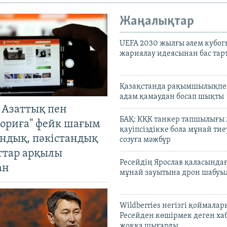
Жаңалықтар
UEFA 2030 жылғы әлем кубог
жариялау идеясынан бас та
Қазақстанда рақымшылықпен
адам қамаудан босап шықты
 Азаттық пен
БАҚ: КҚК танкер тапшылығы
ориға" фейк шағым
қауіпсіздікке бола мұнай тиеу
андық, пәкістандық
созуға мәжбүр
ттар арқылы
Ресейдің Ярослав қаласындағ
ан
мұнай зауытына дрон шабуы
Wildberries негізгі қоймала
Ресейден көшірмек деген ха
жоққа шығарды