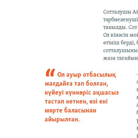
Сотталушы Ай
тәрбиеленуші
танылды. Сот
Ол кінәсін м
өтініш берді,
сотталушыны
жаза тағайын
Ол ауыр отбасылық
жағдайға тап болған,
күйеуі күнкөріс ақшасыз
тастап кеткен, өзі екі
мәрте баласынан
айырылған.