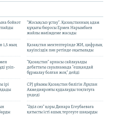
ына бойкот
"Жосықсыз ұстау". Қазақстанның адам
ртпайды
құқығы бюросы Ермек Нарымбаев
жайлы мәлімдеме жасады
 1,5 мың
Қазақстан мектептерінде ЖИ, цифрлық
қауіпсіздік пән ретінде оқытылады
 мен
"Қазақстан" арнасы сайлауалды
ді үзіп-
дебаттағы сауалнамада "ешқандай
бұрмалау болған жоқ" дейді
ы ірі
CPJ ұйымы Қазақстан билігін Лұқпан
лдады
Ахмедияровты қудалауды тоқтатуға
үндеді
рын
"Әділ сөз" қоры Динара Егеубаеваға
барды
қатысты істі ашық тергеуге шақырды