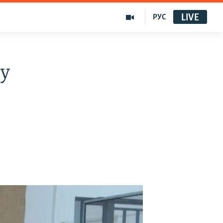
LIVE
РУС
ру