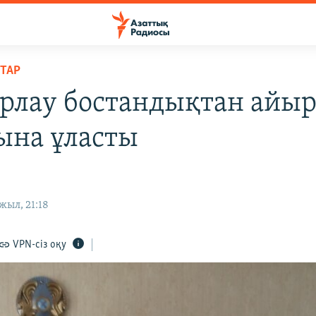
ТАР
ұрлау бостандықтан айы
ына ұласты
жыл, 21:18
VPN-сіз оқу