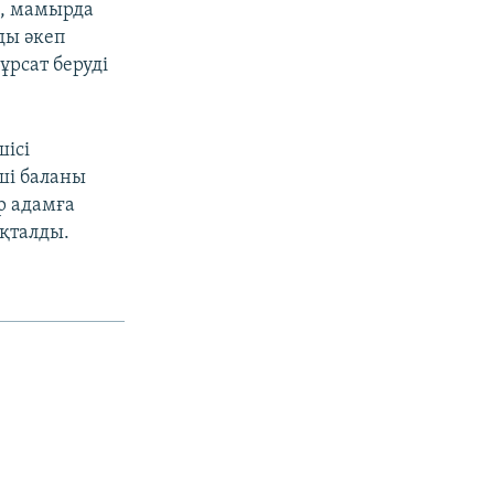
ы, мамырда
ды әкеп
ұрсат беруді
шісі
уші баланы
р адамға
яқталды.