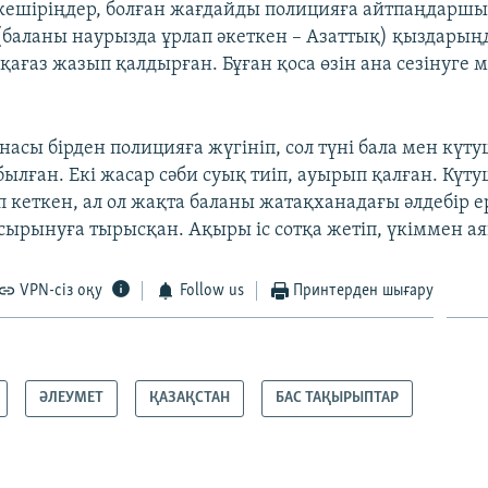
кешіріңдер, болған жағдайды полицияға айтпаңдарш
(баланы наурызда ұрлап әкеткен – Азаттық) қыздарың
қағаз жазып қалдырған. Бұған қоса өзін ана сезінуге м
асы бірден полицияға жүгініп, сол түні бала мен күту
ылған. Екі жасар сәби суық тиіп, ауырып қалған. Күт
п кеткен, ал ол жақта баланы жатақханадағы әлдебір е
асырынуға тырысқан. Ақыры іс сотқа жетіп, үкіммен а
VPN-сіз оқу
Follow us
Принтерден шығару
ӘЛЕУМЕТ
ҚАЗАҚСТАН
БАС ТАҚЫРЫПТАР