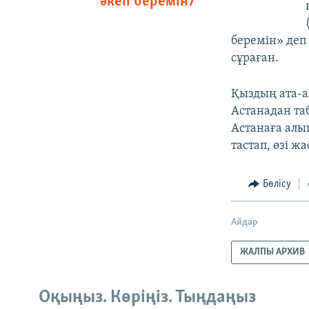
әкеп беремін7
беремін» деп 
сұраған.
Қыздың ата-ан
Астанадан таб
Астанаға алы
тастап, өзі ж
Бөлісу
Айдар
ЖАЛПЫ АРХИВ
Оқыңыз. Көріңіз. Тыңдаңыз