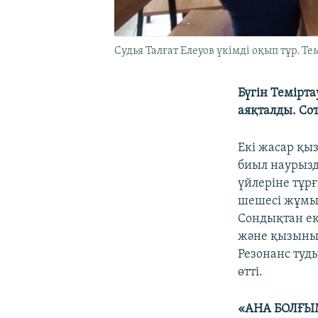
Судья Талғат Елеуов үкімді оқып тұр. Те
Бүгін Темірта
аяқталды. Сот
Екі жасар қы
биыл наурызда
үйлеріне тұр
шешесі жұмыс
Сондықтан ек
және қызының
Резонанс туды
өтті.
«АНА БОЛҒЫ