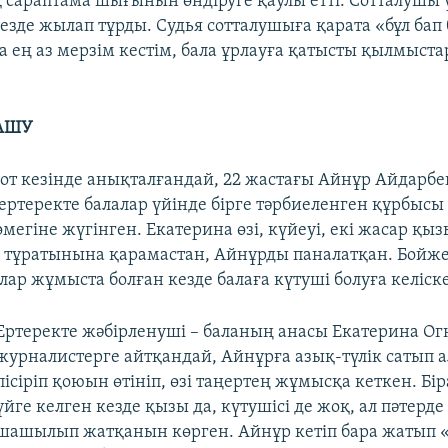
сараптама шығынын өндіруге қаулы етті. Сотталушы 
езде жылап тұрды. Судья сотталушыға қарата «бұл ба
да ең аз мерзім кестім, бала ұрлауға қатысты қылмыст
АШУ
сот кезінде анықталғандай, 22 жастағы Айнұр Айдарбе
 ертеректе балалар үйінде бірге тәрбиеленген құрбысы
егіне жүгінген. Екатерина өзі, күйеуі, екі жасар қыз
е тұратынына қарамастан, Айнұрды паналатқан. Бойж
ар жұмыста болған кезде балаға күтуші болуға келіск
Ертеректе жәбірленуші – баланың анасы Екатерина Ог
журналистерге айтқандай, Айнұрға азық-түлік сатып 
пісіріп қоюын өтініп, өзі таңертең жұмысқа кеткен. Бір
үйге келген кезде қызы да, күтушісі де жоқ, ал пәтерд
шашылып жатқанын көрген. Айнұр кетіп бара жатып 