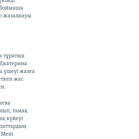
үкімді
п бойынша
ар жазалануы
к тұратын
 Екатерина
ы үшеуі жалға
еткен жас
ен.
нева
алып, тамақ
ақ күйеуі
е заттардың
«Мені