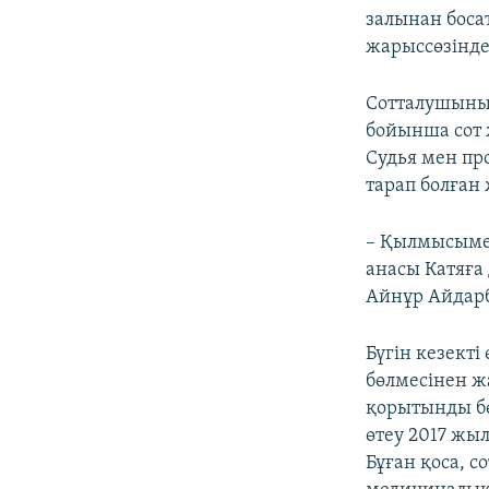
залынан боса
жарыссөзінде
Сотталушының
бойынша сот 
Судья мен про
тарап болған 
– Қылмысыме 
анасы Катяға 
Айнұр Айдар
Бүгін кезекті
бөлмесінен ж
қорытынды бө
өтеу 2017 жыл
Бұған қоса, с