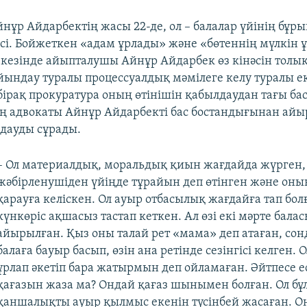
нұр Айдарбектің жасы 22-де, ол – балалар үйінің бұр
сі. Бойжеткен «адам ұрлады» және «бөтеннің мүлкін 
 кезінде айыпталушы Айнұр Айдарбек өз кінәсін тол
ойындау туралы процессуалдық мәмілеге келу туралы ек
 бірақ прокуратура оның өтінішін қабылдаудан тағы бас
ң адвокаты Айнұр Айдарбекті бас бостандығынан ай
дауды сұрады.
– Ол материалдық, моральдық қиын жағдайда жүрген,
жәбірленушіден үйіңде тұрайын деп өтінген және оны
қарауға келіскен. Ол ауыр отбасылық жағдайға тап болғ
күнкөріс ақшасыз тастап кеткен. Ал өзі екі мәрте бала
айырылған. Қыз оны талай рет «мама» деп атаған, сон
балаға бауыр басып, өзін ана ретінде сезінгісі келген. 
ұрлап әкетіп бара жатырмын деп ойламаған. Әйтпесе е
қағазын жаза ма? Ондай қағаз шынымен болған. Ол бұ
қаншалықты ауыр қылмыс екенін түсінбей жасаған. О