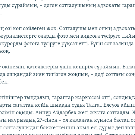
туды сұраймын, – деген сотталушының адвокаты тара
.
 өзі көп сөйлеген жоқ. Сотталушы мен оның адвокат
журналистерге оларды фото мен видеоға түсіруге тый
курорды фотоға түсіруге рұқсат етті. Бүгін сот залынд
жоқ.
өкінемін, қателіктерім үшін кешірім сұраймын. Балағ
да ешқандай зиян тигізген жоқпын, – деді соттағы соң
бек.
 өтініштер тыңдалып, тараптар жарыссөзі өтті, сондық
арты сағаттан кейін шыққан судья Талғат Елеуов айыпт
лімін оқыды. Айнұр Айдарбек жеті жылға сотталды. 
ғы наурыздың 27-сінен – ол қамалған күннен бастап ес
от сотталушыдан бойжеткеннің ақыл-есі дұрыс деп тапқ