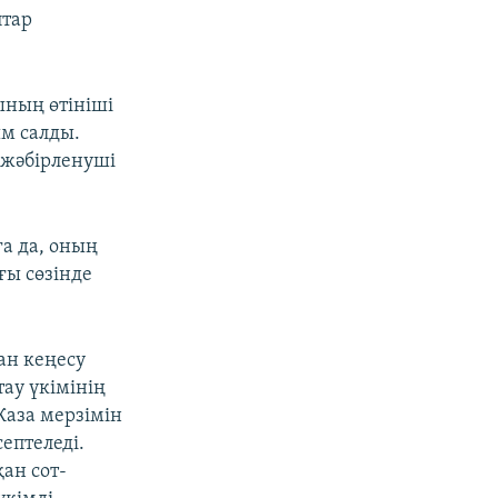
птар
ының өтініші
ым салды.
а жәбірленуші
а да, оның
ғы сөзінде
тан кеңесу
ау үкімінің
Жаза мерзімін
ептеледі.
ан сот-