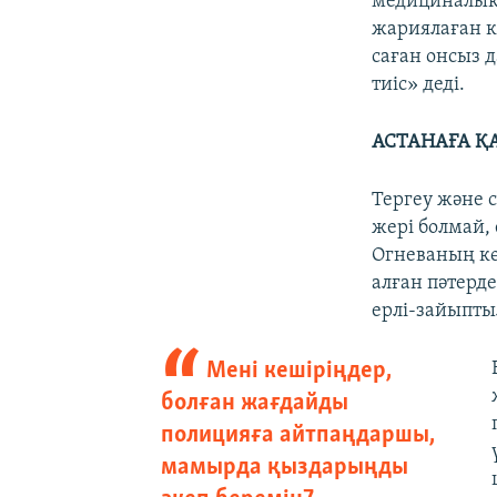
медициналық 
жариялаған к
саған онсыз 
тиіс» деді.
АСТАНАҒА Қ
Тергеу және 
жері болмай,
Огневаның көм
алған пәтерд
ерлі-зайыптыл
Мені кешіріңдер,
болған жағдайды
полицияға айтпаңдаршы,
мамырда қыздарыңды