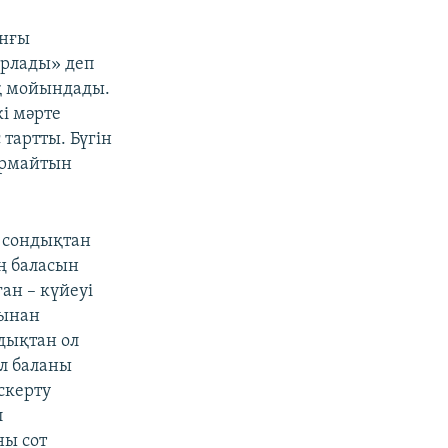
ынғы
ұрлады» деп
ық мойындады.
і мәрте
 тартты. Бүгін
ырмайтын
 сондықтан
ң баласын
ан – күйеуі
сынан
дықтан ол
Ол баланы
скерту
л
ны сот