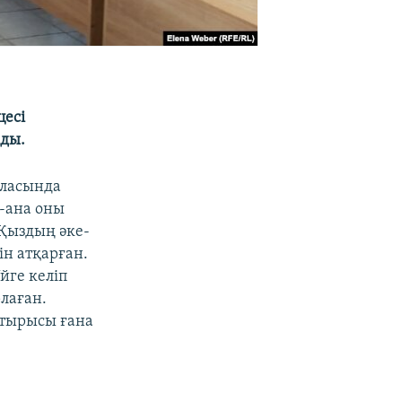
цесі
ады.
аласында
а-ана оны
 Қыздың әке-
ін атқарған.
йге келіп
лаған.
 отырысы ғана