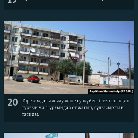
19
20
Төретамдағы жылу және су жүйесі істен шыққан
тұрғын үй. Тұрғындар от жағып, суды сырттан
тасиды.