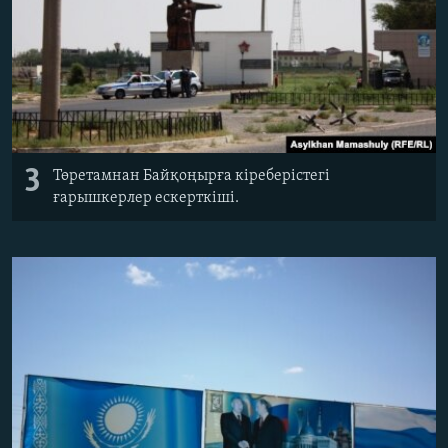
3
Төретамнан Байқоңырға кіреберістегі
ғарышкерлер ескерткіші.