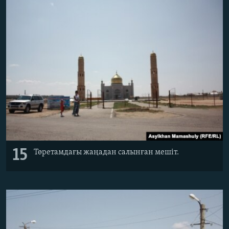
15
Төретамдағы жаңадан салынған мешіт.