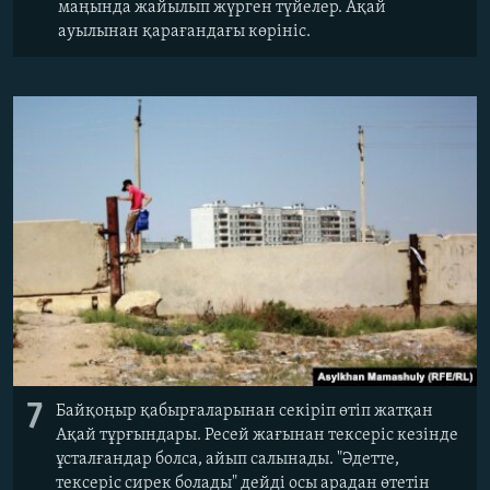
маңында жайылып жүрген түйелер. Ақай
ауылынан қарағандағы көрініс.
7
Байқоңыр қабырғаларынан секіріп өтіп жатқан
Ақай тұрғындары. Ресей жағынан тексеріс кезінде
ұсталғандар болса, айып салынады. "Әдетте,
тексеріс сирек болады" дейді осы арадан өтетін