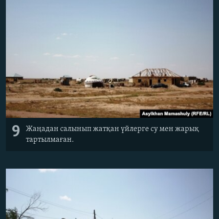
9
Жаңадан салынып жатқан үйлерге су мен жарық
тартылмаған.