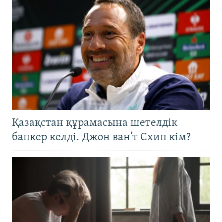
Қазақстан құрамасына шетелдік
бапкер келді. Джон ван’т Схип кім?