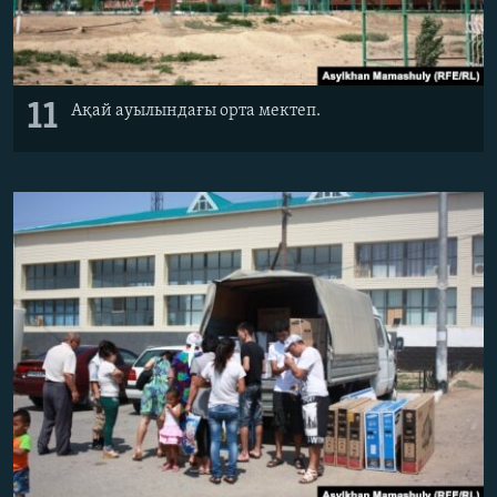
11
Ақай ауылындағы орта мектеп.