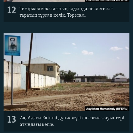
12
Теміржол вокзалының алдында несиеге зат
таратып тұрған көлік. Төретам.
13
Ақайдағы Екінші дүниежүзілік соғыс жауынгері
атындағы көше.