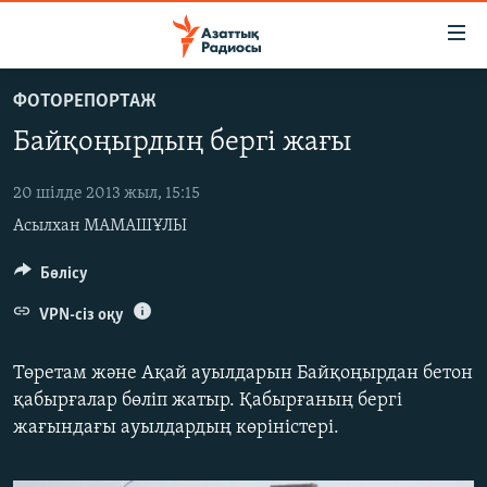
Accessibility
links
Skip
ФОТОРЕПОРТАЖ
to
ЖАҢАЛЫҚТАР
Байқоңырдың бергі жағы
main
САЯСАТ
content
AZATTYQTV
Skip
20 шілде 2013 жыл, 15:15
to
Асылхан МАМАШҰЛЫ
ҚАҢТАР ОҚИҒАСЫ
main
АДАМ ҚҰҚЫҚТАРЫ
Бөлісу
Navigation
Skip
ӘЛЕУМЕТ
VPN-сіз оқу
to
ӘЛЕМ
Search
Төретам және Ақай ауылдарын Байқоңырдан бетон
АРНАЙЫ ЖОБАЛАР
қабырғалар бөліп жатыр. Қабырғаның бергі
жағындағы ауылдардың көріністері.
Русский