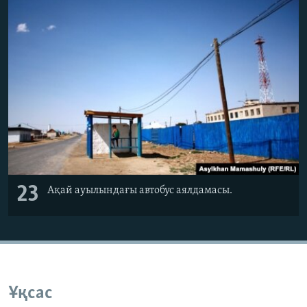
23
Ақай ауылындағы автобус аялдамасы.
Ұқсас