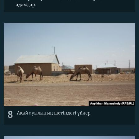
адамдар.
8
Ақай ауылының шетіндегі үйлер.