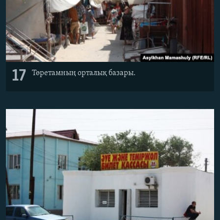
17
Төретамның орталық базары.