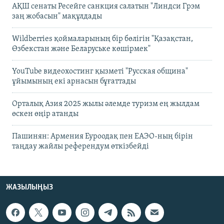
АҚШ сенаты Ресейге санкция салатын "Линдси Грэм
заң жобасын" мақұлдады
Wildberries қоймаларының бір бөлігін "Қазақстан,
Өзбекстан және Беларуське көшірмек"
YouTube видеохостинг қызметі "Русская община"
ұйымының екі арнасын бұғаттады
Орталық Азия 2025 жылы әлемде туризм ең жылдам
өскен өңір атанды
Пашинян: Армения Еуроодақ пен ЕАЭО-ның бірін
таңдау жайлы референдум өткізбейді
ЖАЗЫЛЫҢЫЗ