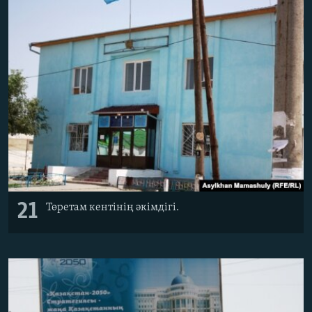
21
Төретам кентінің әкімдігі.