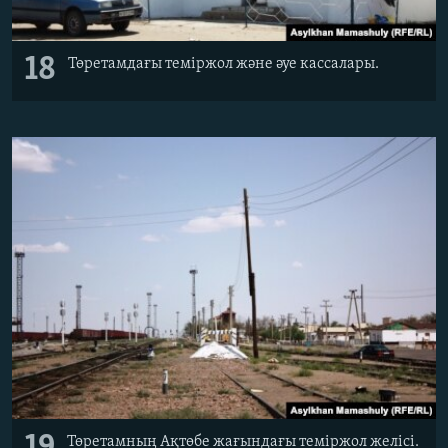
18
Төретамдағы теміржол және әуе кассалары.
Төретамның Ақтөбе жағындағы теміржол желісі.