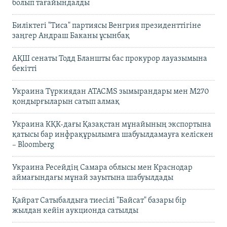
болып тағайындалды
Биліктегі "Тиса" партиясы Венгрия президенттігіне
заңгер Андраш Баканы ұсынбақ
АҚШ сенаты Тодд Бланшты бас прокурор лауазымына
бекітті
Украина Түркиядан ATACMS зымырандары мен M270
қондырғыларын сатып алмақ
Украина КҚК-дағы Қазақстан мұнайының экспортына
қатысы бар инфрақұрылымға шабуылдамауға келіскен
– Bloomberg
Украина Ресейдің Самара облысы мен Краснодар
аймағындағы мұнай зауытына шабуылдады
Қайрат Сатыбалдыға тиесілі "Байсат" базары бір
жылдан кейін аукционда сатылды