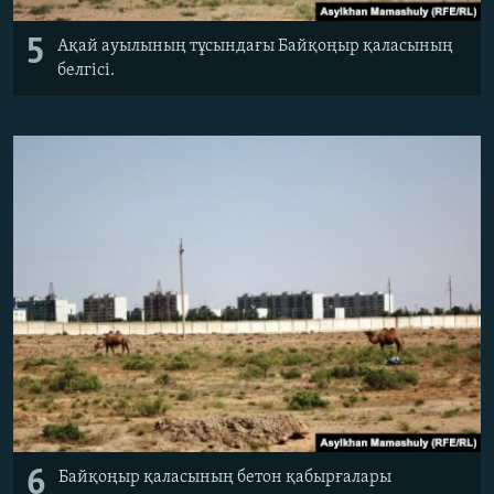
5
Ақай ауылының тұсындағы Байқоңыр қаласының
белгісі.
6
Байқоңыр қаласының бетон қабырғалары