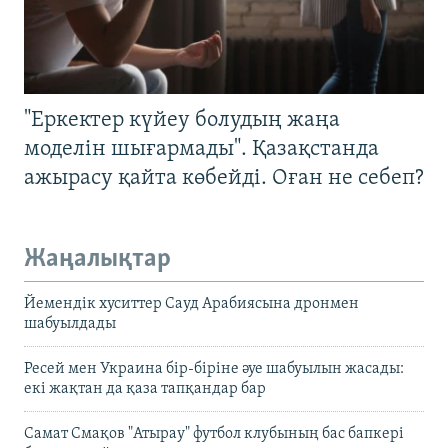
"Еркектер күйеу болудың жаңа
моделін шығармады". Қазақстанда
ажырасу қайта көбейді. Оған не себеп?
Жаңалықтар
Йемендік хуситтер Сауд Арабиясына дронмен
шабуылдады
Ресей мен Украина бір-біріне әуе шабуылын жасады:
екі жақтан да қаза тапқандар бар
Самат Смақов "Атырау" футбол клубының бас бапкері