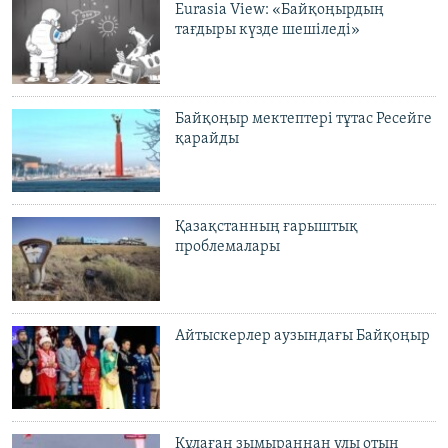
Eurasia View: «Байқоңырдың
тағдыры күзде шешіледі»
Байқоңыр мектептері тұтас Ресейге
қарайды
Қазақстанның ғарыштық
проблемалары
Айтыскерлер аузындағы Байқоңыр
Құлаған зымыраннан улы отын