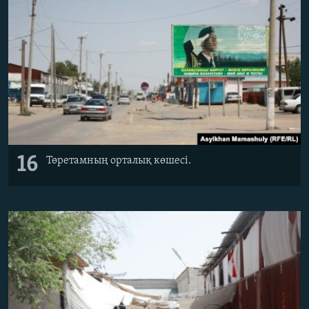
16
Төретамның орталық көшесі.