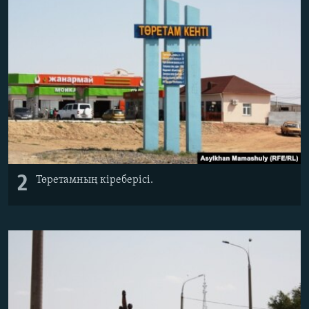
2
Төретамның кіреберісі.