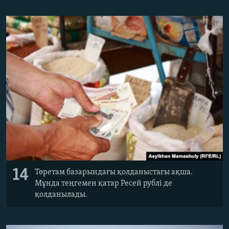
14
Төретам базарындағы қолданыстағы ақша.
Мұнда теңгемен қатар Ресей рублі де
қолданылады.