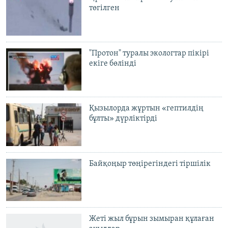
төгілген
"Протон" туралы экологтар пікірі
екіге бөлінді
Қызылорда жұртын «гептилдің
бұлты» дүрліктірді
Байқоңыр төңірегіндегі тіршілік
Жеті жыл бұрын зымыран құлаған