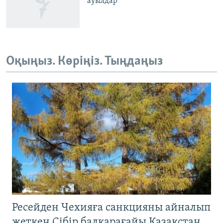
ауылдар
Оқыңыз. Көріңіз. Тыңдаңыз
Ресейден Чехияға санкцияны айналып
жеткен Сібір балқарағайы Қазақстан