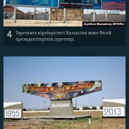
4
Төретамға кіреберістегі Қазақстан және Ресей
президенттерінің суреттері.