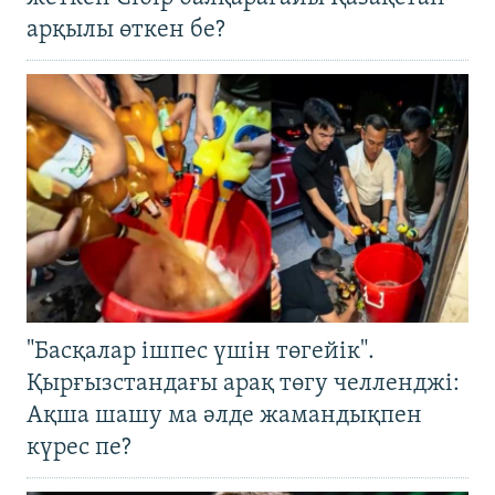
арқылы өткен бе?
"Басқалар ішпес үшін төгейік".
Қырғызстандағы арақ төгу челленджі:
Ақша шашу ма әлде жамандықпен
күрес пе?