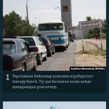
ЖАЗЫЛЫҢЫЗ
Басқа тілдерде
1
Төретамнан Байқоңыр қаласына кіреберістегі
тексеру бекеті. Түс ауа басталған кезек кейде
шақырымдап ұзап кетеді.