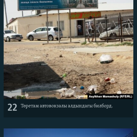
22
Төретам автовокзалы алдындағы билборд.