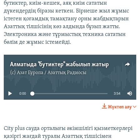
бутиктер, киім-кешек, аяқ киім сататын
дүкендердің біразы кеткен. Бірнеше жыл жұмыс
істеген қоғамдық тамақтану орны жабдықтарын
Азаттық тілшісінің көз алдында бұзып жатты.
Электроника және тұрмыстық техника сататын
бөлім де жұмыс істемейді.
Алматыда "бутиктер" жабылып жатыр
(c)
Азат Еуропа / Азаттық Радиосы
No media source currently available
0:00
3:54
Жүктеп алу
City plus сауда орталығы әкімшілігі қызметкерлері
қазіргі жағдай туралы Азаттық тілшісімен