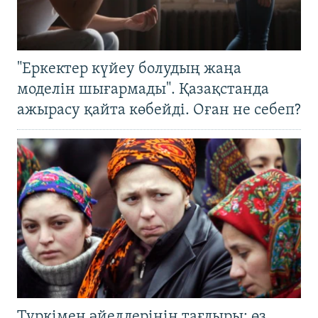
"Еркектер күйеу болудың жаңа
моделін шығармады". Қазақстанда
ажырасу қайта көбейді. Оған не себеп?
Түркімен әйелдерінің тағдыры: өз