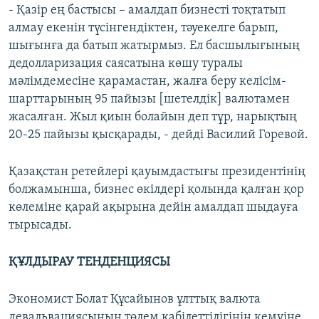
- Қазір ең бастысы – амалдап бизнесті тоқтатып
алмау екенін түсінгендіктен, тәуекелге барып,
шығынға да батып жатырмыз. Ел басшылығының
дедолларизация саясатына көшу туралы
мәлімдемесіне қарамастан, жалға беру келісім-
шарттарының 95 пайызы [шетелдік] валютамен
жасалған. Жыл қиын болайын деп тұр, нарықтың
20-25 пайызы қысқарады, - дейді Василий Горевой.
Қазақстан ретейлері қауымдастығы президентінің
болжамынша, бизнес өкілдері қолында қалған қор
көлеміне қарай ақырына дейін амалдап шыдауға
тырысады.
ҚҰЛДЫРАУ ТЕНДЕНЦИЯСЫ
Экономист Болат Құсайынов ұлттық валюта
девальвациясының төлем қабілеттілігінің кемуіне