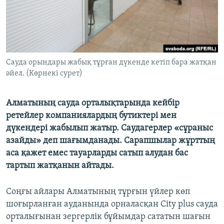
ЖАЗЫЛЫҢЫЗ
Басқа тілдерде
Сауда орындары жабық тұрған дүкенде кетіп бара жатқан
әйел. (Көрнекі сурет)
Алматының сауда орталықтарында кейбір
ретейлер компаниялардың бутиктері мен
дүкендері жабылып жатыр. Саудагерлер «сұраныс
азайды» деп шағымданады. Сарапшылар жұрттың
аса қажет емес тауарларды сатып алудан бас
тартып жатқанын айтады.
Соңғы айлары Алматының тұрғын үйлер көп
шоғырланған ауданында орналасқан City plus сауда
орталығынан зергерлік бұйымдар сататын шағын