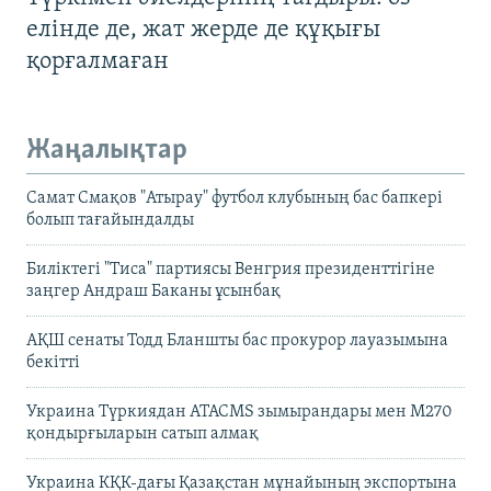
елінде де, жат жерде де құқығы
қорғалмаған
Жаңалықтар
Самат Смақов "Атырау" футбол клубының бас бапкері
болып тағайындалды
Биліктегі "Тиса" партиясы Венгрия президенттігіне
заңгер Андраш Баканы ұсынбақ
АҚШ сенаты Тодд Бланшты бас прокурор лауазымына
бекітті
Украина Түркиядан ATACMS зымырандары мен M270
қондырғыларын сатып алмақ
Украина КҚК-дағы Қазақстан мұнайының экспортына