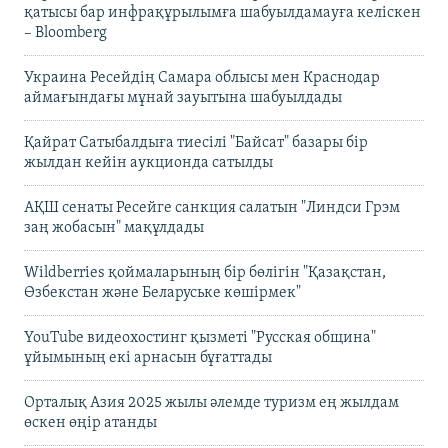
қатысы бар инфрақұрылымға шабуылдамауға келіскен
– Bloomberg
Украина Ресейдің Самара облысы мен Краснодар
аймағындағы мұнай зауытына шабуылдады
Қайрат Сатыбалдыға тиесілі "Байсат" базары бір
жылдан кейін аукционда сатылды
АҚШ сенаты Ресейге санкция салатын "Линдси Грэм
заң жобасын" мақұлдады
Wildberries қоймаларының бір бөлігін "Қазақстан,
Өзбекстан және Беларуське көшірмек"
YouTube видеохостинг қызметі "Русская община"
ұйымының екі арнасын бұғаттады
Орталық Азия 2025 жылы әлемде туризм ең жылдам
өскен өңір атанды