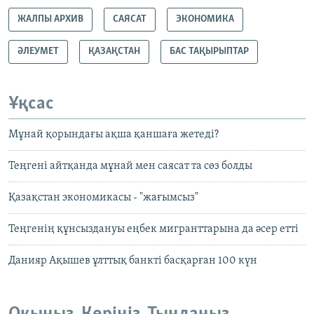
ЖАЛПЫ АРХИВ
САЯСАТ
ЭКОНОМИКА
ӘЛЕУМЕТ
ҚАЗАҚСТАН
БАС ТАҚЫРЫПТАР
Ұқсас
Мұнай қорындағы ақша қаншаға жетеді?
Теңгені айтқанда мұнай мен саясат та сөз болды
Қазақстан экономикасы - "жағымсыз"
Теңгенің құнсыздануы еңбек мигранттарына да әсер етті
Данияр Ақышев ұлттық банкті басқарған 100 күн