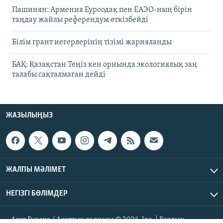
Пашинян: Армения Еуроодақ пен ЕАЭО-ның бірін
таңдау жайлы референдум өткізбейді
Білім грант иегерлерінің тізімі жарияланды
БАҚ: Қазақстан Теңіз кен орнында экологиялық заң
талабы сақталмаған дейді
ЖАЗЫЛЫҢЫЗ
ЖАЛПЫ МӘЛІМЕТ
НЕГІЗГІ БӨЛІМДЕР
Азат Еуропа / Азаттық радиосы © 2026, Inc. | Барлық