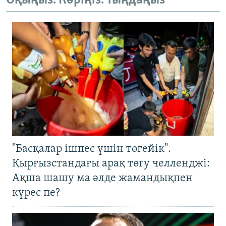
Оқыңыз. Көріңіз. Тыңдаңыз
"Басқалар ішпес үшін төгейік".
Қырғызстандағы арақ төгу челленджі:
Ақша шашу ма әлде жамандықпен
күрес пе?