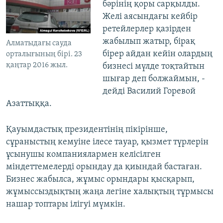
бәрінің қоры сарқылды.
Желі аясындағы кейбір
ретейлерлер қазірден
жабылып жатыр, бірақ
Алматыдағы сауда
бірер айдан кейін олардың
орталығының бірі. 23
қаңтар 2016 жыл.
бизнесі мүлде тоқтайтын
шығар деп болжаймын, -
дейді Василий Горевой
Азаттыққа.
Қауымдастық президентінің пікірінше,
сұраныстың кемуіне ілесе тауар, қызмет түрлерін
ұсынушы компаниялармен келісілген
міндеттемелерді орындау да қиындай бастаған.
Бизнес жабылса, жұмыс орындары қысқарып,
жұмыссыздықтың жаңа легіне халықтың тұрмысы
нашар топтары ілігуі мүмкін.