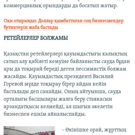
коммерциялық орындарды да босатып жатыр.
Оқи отырыңыз:
Доллар қымбаттаған соң бизнесмендер
бутиктерін жаба бастады
РЕТЕЙЛЕРЛЕР БОЛЖАМЫ
Қазақстан ретейлерлері қауымдастығы халықтың
сатып алу қабілеті кемуіне байланысты сауда бұдан
ары да тоқырай береді деген пессимистік болжам
жасайды. Қауымдастық президенті Василий
Горевой мүлде тоқырау бірер айдан кейін
басталады деп санайды. Оның айтуынша, сауда
орталығы басшылары жалға беру ставкасын
арзандатқысы келмейді, ал шығын әкелетін
бизнеспен ешкім айналыспайды.
- Өкінішке орай, жұрттың