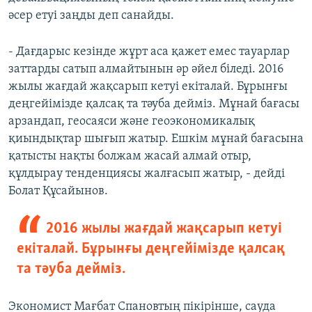
әсер етуі заңды деп санайды.
- Дағдарыс кезінде жұрт аса қажет емес тауарлар
заттарды сатып алмайтынын әр әйел біледі. 2016
жылы жағдай жақсарып кетуі екіталай. Бұрынғы
деңгейімізде қалсақ та тәуба дейміз. Мұнай бағасы
арзандап, геосаяси және геоэкономикалық
қиындықтар шығып жатыр. Ешкім мұнай бағасына
қатысты нақты болжам жасай алмай отыр,
құлдырау тенденциясы жалғасып жатыр, - дейді
Болат Құсайынов.
2016 жылы жағдай жақсарып кетуі
екіталай. Бұрынғы деңгейімізде қалсақ
та тәуба дейміз.
Экономист Мағбат Спановтың пікірінше, сауда