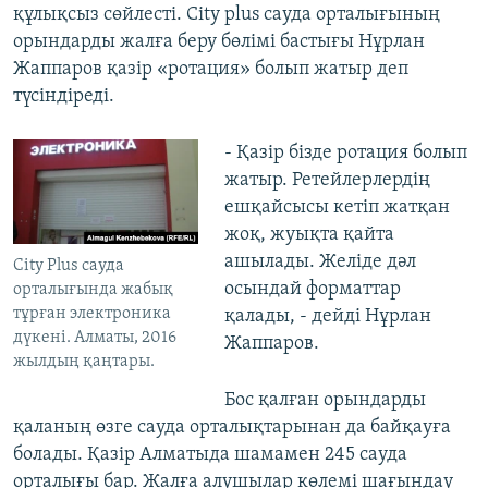
құлықсыз сөйлесті. City plus сауда орталығының
орындарды жалға беру бөлімі бастығы Нұрлан
Жаппаров қазір «ротация» болып жатыр деп
түсіндіреді.
- Қазір бізде ротация болып
жатыр. Ретейлерлердің
ешқайсысы кетіп жатқан
жоқ, жуықта қайта
ашылады. Желіде дәл
City Plus сауда
осындай форматтар
орталығында жабық
тұрған электроника
қалады, - дейді Нұрлан
дүкені. Алматы, 2016
Жаппаров.
жылдың қаңтары.
Бос қалған орындарды
қаланың өзге сауда орталықтарынан да байқауға
болады. Қазір Алматыда шамамен 245 сауда
орталығы бар. Жалға алушылар көлемі шағындау