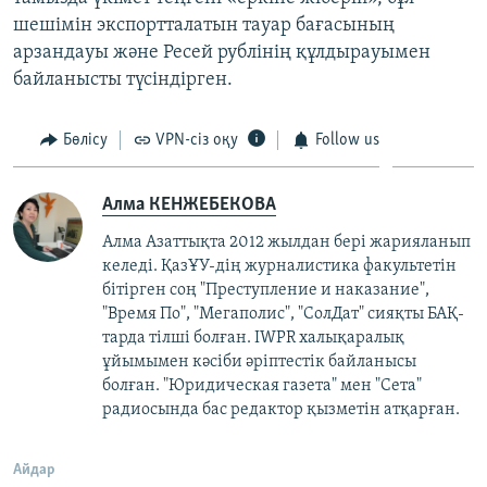
шешімін экспортталатын тауар бағасының
арзандауы және Ресей рублінің құлдырауымен
байланысты түсіндірген.
Бөлісу
VPN-сіз оқу
Follow us
Алма КЕНЖЕБЕКОВА
Алма Азаттықта 2012 жылдан бері жарияланып
келеді. ҚазҰУ-дің журналистика факультетін
бітірген соң "Преступление и наказание",
"Время По", "Мегаполис", "СолДат" сияқты БАҚ-
тарда тілші болған. IWPR халықаралық
ұйымымен кәсіби әріптестік байланысы
болған. "Юридическая газета" мен "Сета"
радиосында бас редактор қызметін атқарған.​
Айдар