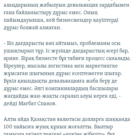
алаңдарының жабылуын девальвация зардабымен
ғана байланыстыру дұрыс емес. Оның
пайымдауынша, кей бизнесмендер қауіптерді
дұрыс болжай алмаған.
- Біз дағдарысты көп айтамыз, проблеманы осы
ушықтырып тұр. Іс жүзінде дағдарыстың әсері бар,
әрине. Бірақ бизнесте бұл табиғи процесс саналады.
Біреулер, мысалы логистика мен маркетингке
жұмсаған шығынын дұрыс есептемеген шығар.
Бүкіл қиындықты девальвацияға жаба беру де
дұрыс емес. Әлгі компаниялардың басшылары
жағдайды жан-жақты саралап алуы керек еді, -
дейді Мағбат Спанов.
Алты айда Қазақстан валютасы долларға шаққанда
100 пайызға жуық құнын жоғалтты. Былтыр
тамызда үкімет теңгені «еркіне жіберіп», бұл