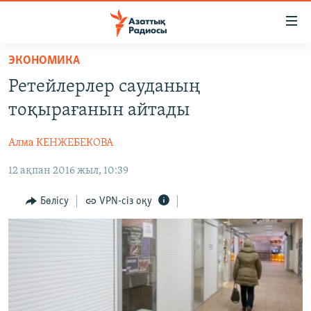
Accessibility
links
Skip
ЭКОНОМИКА
to
ЖАҢАЛЫҚТАР
Ретейлерлер сауданың
main
САЯСАТ
content
тоқырағанын айтады
AZATTYQTV
Skip
to
Алма КЕНЖЕБЕКОВА
ҚАҢТАР ОҚИҒАСЫ
main
12 ақпан 2016 жыл, 10:39
АДАМ ҚҰҚЫҚТАРЫ
Navigation
Skip
ӘЛЕУМЕТ
Бөлісу
VPN-сіз оқу
to
ӘЛЕМ
Search
АРНАЙЫ ЖОБАЛАР
Русский