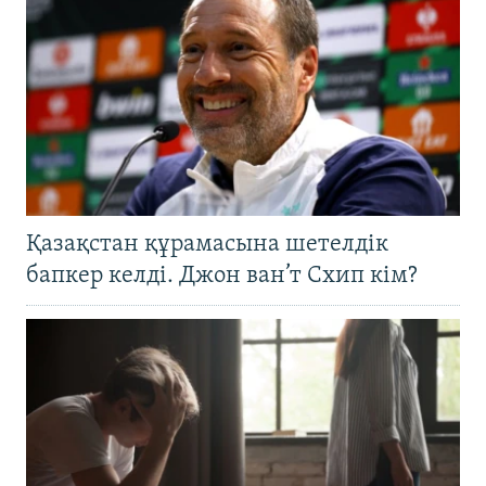
Қазақстан құрамасына шетелдік
бапкер келді. Джон ван’т Схип кім?