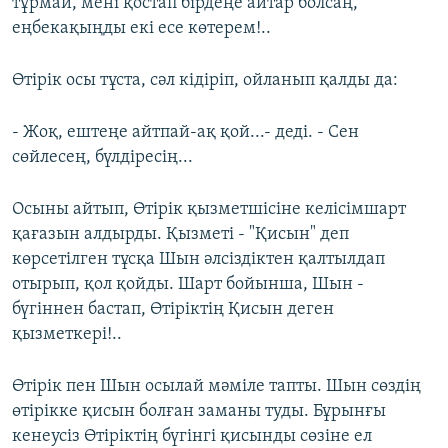
тұрмай, мені қостап бірдеңе айтар болсаң,
еңбекақыңды екі есе көтерем!..
Өтірік осы тұста, сәл кідіріп, ойланып қалды да:
- Жоқ, ештеңе айтпай-ақ қой...- деді. - Сен
сөйлесең, бүлдіресің...
Осыны айтып, Өтірік қызметшісіне келісімшарт
қағазын алдырды. Қызметі - "Қисын" деп
көрсетілген тұсқа Шын әлсіздіктен қалтылдап
отырып, қол қойды. Шарт бойынша, Шын -
бүгіннен бастап, Өтіріктің Қисын деген
қызметкері!..
Өтірік пен Шын осылай мәміле тапты. Шын сөздің
өтірікке қисын болған заманы туды. Бұрынғы
кенеусіз Өтіріктің бүгінгі қисынды сөзіне ел