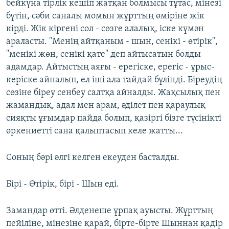
бейкүна тірлік кешіп жатқан болмысы тұтас, мінезі
бүтін, сәби саналы момын жұрттың өміріне жік
кірді. Жік кіргені сол - сөзге алалық, іске күмән
араласты. "Менің айтқаным - шын, сенікі - өтірік",
"менікі жөн, сенікі қате" деп айтысатын болды
адамдар. Айтыстың аяғы - ерегіске, ерегіс - ұрыс-
керіске айналып, ел іші ала тайдай бүлінді. Біреудің
сөзіне біреу сенбеу салтқа айналды. Жақсылық пен
жамандық, адал мен арам, әділет пен қараулық
сияқты ұғымдар пайда болып, қазіргі бізге түсінікті
өркениетті сана қалыптасып келе жатты...
Соның бәрі әлгі келген екеуден басталды.
Бірі - Өтірік, бірі - Шын еді.
Замандар өтті. Әлденеше ұрпақ ауысты. Жұрттың
пейіліне, мінезіне қарай, бірте-бірте Шыннан қадір