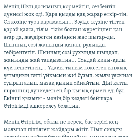
Менің Шын досымның көрмейтін, сезбейтін
дүниесі жоқ еді. Қара қылды қақ жарар өткір-тін.
Ол көзіңе тура қарамасын... Зәуіде жүзіңе тіктеп
қарай қалса, тілім-тілім болған жүрегіңнен қан
ағар да, жәудіреген көзіңнен жас шығар-ды.
Шынның сөзі жаныңды қинап, руxыңды
тебірентетін. Шынның сөзі руxыңды шыңдап,
жаныңды жай тапқызатын... Сондай қилы-қилы
күй кешетінсің... Ұдайы тыным көксеген ынжық
ұятыңның тәтті ұйқысын жиі бұзып, жылы ұясынан
суырып алып, мазақ қылып ойнайтын. Діні қатты
шіркіннің дүниедегі ең бір қызық ермегі еді бұл.
Екінші қызығы - менің бір кездегі бейшара
Өтірігімді әшкерелеу болатын.
Менің Өтірігім, обалы не керек, бас терісі кең-
молынан пішілген жайдары жігіт. Шын сияқты