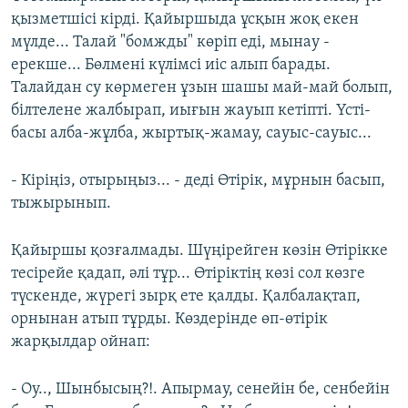
қызметшісі кірді. Қайыршыда ұсқын жоқ екен
мүлде... Талай "бомжды" көріп еді, мынау -
ерекше... Бөлмені күлімсі иіс алып барады.
Талайдан су көрмеген ұзын шашы май-май болып,
білтелене жалбырап, иығын жауып кетіпті. Үсті-
басы алба-жұлба, жыртық-жамау, сауыс-сауыс...
- Кіріңіз, отырыңыз... - деді Өтірік, мұрнын басып,
тыжырынып.
Қайыршы қозғалмады. Шүңірейген көзін Өтірікке
тесірейе қадап, әлі тұр... Өтіріктің көзі сол көзге
түскенде, жүрегі зырқ ете қалды. Қалбалақтап,
орнынан атып тұрды. Көздерінде өп-өтірік
жарқылдар ойнап:
- Оу.., Шынбысың?!. Апырмау, сенейін бе, сенбейін