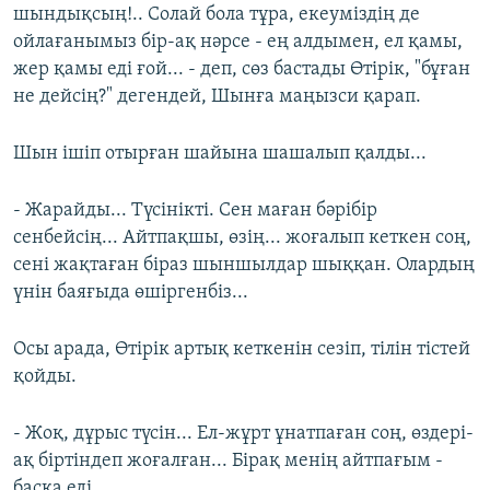
шындықсың!.. Солай бола тұра, екеуміздің де
ойлағанымыз бір-ақ нәрсе - ең алдымен, ел қамы,
жер қамы еді ғой... - деп, сөз бастады Өтірік, "бұған
не дейсің?" дегендей, Шынға маңызси қарап.
Шын ішіп отырған шайына шашалып қалды...
- Жарайды... Түсінікті. Сен маған бәрібір
сенбейсің... Айтпақшы, өзің... жоғалып кеткен соң,
сені жақтаған біраз шыншылдар шыққан. Олардың
үнін баяғыда өшіргенбіз...
Осы арада, Өтірік артық кеткенін сезіп, тілін тістей
қойды.
- Жоқ, дұрыс түсін... Ел-жұрт ұнатпаған соң, өздері-
ақ біртіндеп жоғалған... Бірақ менің айтпағым -
басқа еді...