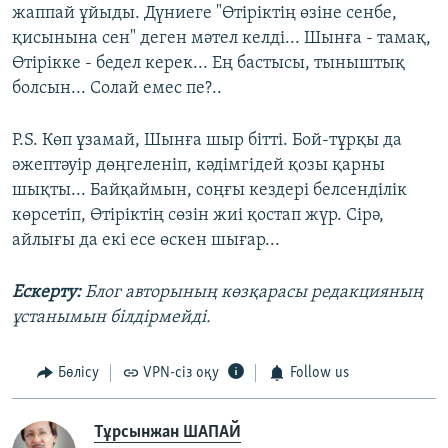
жаппай ұйыды. Дүниеге "Өтіріктің өзіне сенбе,
қисынына сен" деген мәтел келді... Шынға - тамақ,
Өтірікке - бедел керек... Ең бастысы, тыныштық
болсын... Солай емес пе?..
P.S. Көп ұзамай, Шынға шыр бітті. Бой-тұрқы да
әжептәуір дөңгеленіп, кәдімгідей қозы қарны
шықты... Байқаймын, соңғы кездері белсенділік
көрсетіп, Өтіріктің сөзін жиі қостап жүр. Сірә,
айлығы да екі есе өскен шығар...
Ескерту:
Блог авторының көзқарасы редакцияның
ұстанымын білдірмейді.
Бөлісу
VPN-сіз оқу
Follow us
Тұрсынжан ШАПАЙ