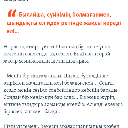
Былайша, сүйкімің болмағанмен,
шындықты ел идея ретінде жақсы көреді
әлі...
Өтіріктің өткір түйсігі Шынның бұған не үшін
келгенін ә дегенде-ақ сезген. Енді соған орай
жасар ұсынысының шетін шығарды.
- Менің бір таңғалғаным, Шықа, бұл елдің де
өтіріктен жалығатын кезі болады екен... Соңғы
кезде менің сөзіме сенбейтіндер көбейіп барады.
Сондай бір көңіл-күй бар елде... Біз жеке жүріп,
ештеңе тындыра алмайды екенбіз. Ал енді екеуміз
біріксек, әңгіме - басқа...
Шын үндемеді. Кекесін аралас шаршаңқы көзбен