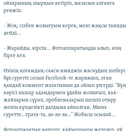
ойларының шырқын кетіріп, мазасын алғанға
ренжіп.
- Жоқ, сізбен жолығуым керек, мені жақсы таниды
дейді...
- Жарайды, кірсін... Фотоаппаратыңды алып, өзің
бірге кел.
Өзінің қоғамдық-саяси имиджін жасаудың шебері
бұл суретті сосын Facebook-те жариялап, оған
қандай коммент жазатынын да ойлап үлгерді. "Күн
көрісі нашар адамдармен ұдайы жолығып, xал-
жайларын сұрап, проблемаларын шешіп отыру
менің күнделікті дағдыма айналған. Мына
суретте...трата-та, лә-лә-лә..." Жобасы осылай...
Фотоаппаратын көтеріп, қайыршыны жетелеп, үй