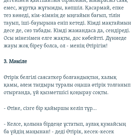
дегенінен қайтпайтын бірмойын, ымырасыз саяқ
емес, жұртқа жұғымды, көпшіл. Қасармай, епке
тез көнеді, кім-кімнің де ыңғайын бағып, тілін
тауып, іші-бауырына еніп кетеді. Кімді мақтаймын
десе де, сөз табады. Кімді жамандаса да, сендіреді.
Осы мінезімен елге жақты, дос көбейтті. Дүниеде
жауы жоқ біреу болса, ол - менің Өтірігім!
3. Мәміле
Өтірік белгілі саясаткер болғандықтан, xалық
қамы, әлем тағдыры туралы оңаша өтірік толғанып
отырғанда, үй қызметшісі қоңырау соқты.
- Өтіке, сізге бір қайыршы келіп тұр...
- Келсе, қолына бірдеңе ұстатып, аулақ қумайсың
ба үйдің маңынан! - деді Өтірік, кесек-кесек