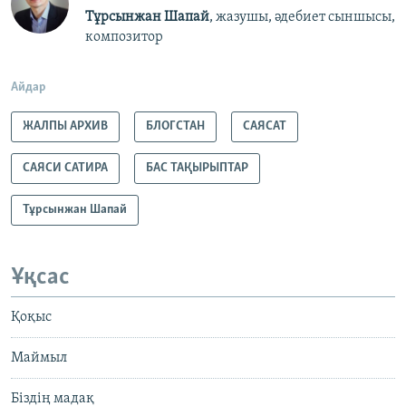
Тұрсынжан Шапай
, жазушы, әдебиет сыншысы,
композитор
Айдар
ЖАЛПЫ АРХИВ
БЛОГСТАН
САЯСАТ
САЯСИ САТИРА
БАС ТАҚЫРЫПТАР
Тұрсынжан Шапай
Ұқсас
Қоқыс
Маймыл
Біздің мадақ