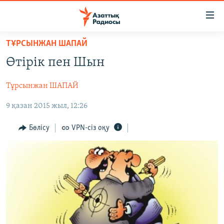
Accessibility
links
Skip
ТҰРСЫНЖАН ШАПАЙ
to
ЖАҢАЛЫҚТАР
Өтірік пен Шын
main
САЯСАТ
content
Тұрсынжан ШАПАЙ
AZATTYQTV
Skip
to
9 қазан 2015 жыл, 12:26
ҚАҢТАР ОҚИҒАСЫ
main
АДАМ ҚҰҚЫҚТАРЫ
Navigation
Бөлісу
VPN-сіз оқу
Skip
ӘЛЕУМЕТ
to
ӘЛЕМ
Search
АРНАЙЫ ЖОБАЛАР
Русский