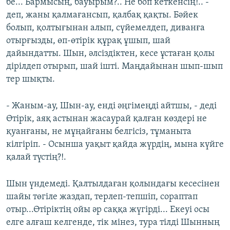
бе... Бармысың, бауырым?.. Не боп кеткенсің!.. -
деп, жаны қалмағансып, қалбақ қақты. Бәйек
болып, қолтығынан алып, сүйемелдеп, диванға
отырғызды, өп-өтірік құрақ ұшып, шай
дайындатты. Шын, әлсіздіктен, кесе ұстаған қолы
дірілдеп отырып, шай ішті. Маңдайынан шып-шып
тер шықты.
- Жаным-ау, Шын-ау, енді әңгімеңді айтшы, - деді
Өтірік, аяқ астынан жасаурай қалған көздері не
қуанғаны, не мұңайғаны белгісіз, тұманыта
кілгіріп. - Осынша уақыт қайда жүрдің, мына күйге
қалай түстің?!.
Шын үндемеді. Қалтылдаған қолындағы кесесінен
шайы төгіле жаздап, терлеп-тепшіп, сораптап
отыр...Өтіріктің ойы әр саққа жүгірді... Екеуі осы
елге алғаш келгенде, тік мінез, тура тілді Шынның