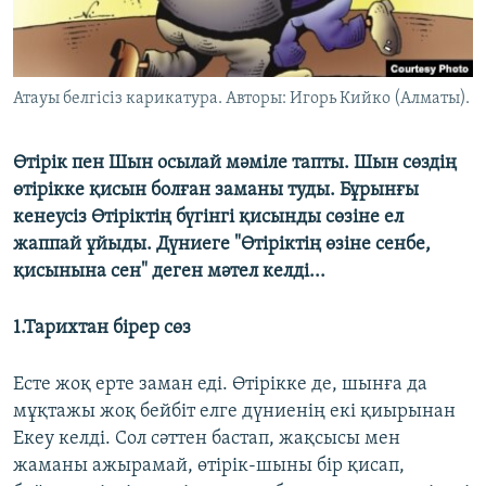
ЖАЗЫЛЫҢЫЗ
Атауы белгісіз карикатура. Авторы: Игорь Кийко (Алматы).
Басқа тілдерде
Өтірік пен Шын осылай мәміле тапты. Шын сөздің
өтірікке қисын болған заманы туды. Бұрынғы
кенеусіз Өтіріктің бүгінгі қисынды сөзіне ел
жаппай ұйыды. Дүниеге "Өтіріктің өзіне сенбе,
қисынына сен" деген мәтел келді...
1.Тариxтан бірер сөз
Есте жоқ ерте заман еді. Өтірікке де, шынға да
мұқтажы жоқ бейбіт елге дүниенің екі қиырынан
Екеу келді. Сол сәттен бастап, жақсысы мен
жаманы ажырамай, өтірік-шыны бір қисап,