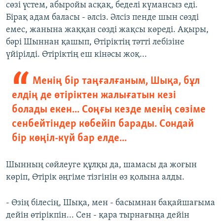
сөзі үстем, абыройы асқақ, беделі күмансыз еді.
Бірақ адам баласы - әлсіз. Әлсіз пенде шын сөзді
емес, жанына жаққан сөзді жақсы көреді. Ақыры,
бәрі Шыннан қашып, Өтіріктің тәтті лебізіне
үйірілді. Өтіріктің еш кінәсы жоқ...
Менің бір таңғалғаным, Шықа, бұл
елдің де өтіріктен жалығатын кезі
болады екен... Соңғы кезде менің сөзіме
сенбейтіндер көбейіп барады. Сондай
бір көңіл-күй бар елде...
Шынның сөйлеуге құлқы да, шамасы да жоғын
көріп, Өтірік әңгіме тізгінін өз қолына алды.
- Өзің білесің, Шықа, мен - басымнан бақайшағыма
дейін өтірікпін... Сен - қара тырнағыңа дейін