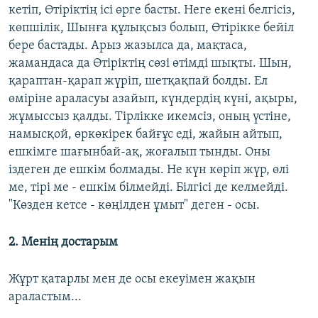
кетіп, Өтіріктің ісі өрге басты. Неге екені белгісіз,
көпшілік, Шынға құлықсыз болып, Өтірікке бейіл
бере бастады. Арыз жазылса да, мақтаса,
жамандаса да Өтіріктің сөзі өтімді шықты. Шын,
қараптан-қарап жүріп, шетқақпай болды. Ел
өміріне араласуы азайып, күндердің күні, ақыры,
жұмыссыз қалды. Тірлікке икемсіз, оның үстіне,
намысқой, өркөкірек байғұс еді, жайын айтып,
ешкімге шағынбай-ақ, жоғалып тынды. Оны
іздеген де ешкім болмады. Не күн көріп жүр, өлі
ме, тірі ме - ешкім білмейді. Білгісі де келмейді.
"Көзден кетсе - көңілден ұмыт" деген - осы.
2. Менің достарым
Жұрт қатарлы мен де осы екеуімен жақын
араластым...