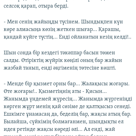
селсоқ қарап, отыра берді.
- Мен сенің жайыңды түсінем. Шындықпен күн
көре алмасыңа көзің жеткен шығар... Қарашы,
қандай күйге түстің... Енді ойланатын кезің келді!..
Шын сонда бір кездегі тәкәппар басын төмен
салды. Өтіріктің жүйрік көңілі оның бар жайын
жазбай танып, енді әңгіменің төтесіне көшті.
- Менде бір қызмет орны бар... Жалақысы жоғары.
Өте жоғары!.. Қызметіңнің аты - Қисын...
Жанымда үндемей жүресің... Жанымда жүргеніңді
көрген жұрт менің қай сөзіме де қалтқысыз сенеді.
Ешкімге ұнамасаң да, беделің бар, жақсы атың бар.
Былайша, сүйкімің болмағанмен, шындықты ел
идея ретінде жақсы көреді әлі... Ал енді, жай