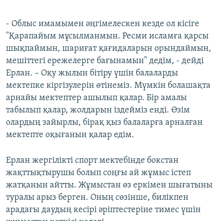
- Облыс имамымен әңгімелескен кезде ол кісіге
"Қарапайым мұсылманмын. Ресми исламға қарсы
шықпаймын, шариғат қағидаларын орындаймын,
мешіттегі ережелерге бағынамын" дедім, - дейді
Ерлан. – Оқу жылын бітіру үшін балаларды
мектепке кіргізулерін өтінеміз. Мүмкін болашақта
арнайы мектептер ашылып қалар. Бір амалы
табылып қалар, жолдарын іздейміз енді. Өзім
олардың зайырлы, бірақ қыз балаларға арналған
мектепте оқығанын қалар едім.
Ерлан жергілікті спорт мектебінде бокстан
жақттықтырушы болып соңғы ай жұмыс істеп
жатқанын айтты. Жұмыстан өз еркімен шығатыны
туралы арыз берген. Оның сөзінше, билікпен
арадағы даудың кесірі әріптестеріне тимес үшін