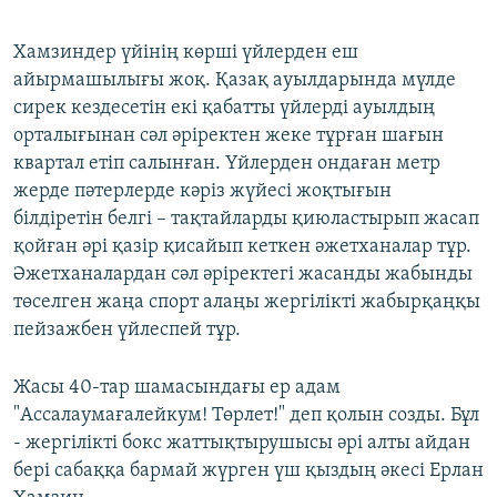
Хамзиндер үйінің көрші үйлерден еш
айырмашылығы жоқ. Қазақ ауылдарында мүлде
сирек кездесетін екі қабатты үйлерді ауылдың
орталығынан сәл әріректен жеке тұрған шағын
квартал етіп салынған. Үйлерден ондаған метр
жерде пәтерлерде кәріз жүйесі жоқтығын
білдіретін белгі – тақтайларды қиюластырып жасап
қойған әрі қазір қисайып кеткен әжетханалар тұр.
Әжетханалардан сәл әріректегі жасанды жабынды
төселген жаңа спорт алаңы жергілікті жабырқаңқы
пейзажбен үйлеспей тұр.
Жасы 40-тар шамасындағы ер адам
"Ассалаумағалейкум! Төрлет!" деп қолын созды. Бұл
- жергілікті бокс жаттықтырушысы әрі алты айдан
бері сабаққа бармай жүрген үш қыздың әкесі Ерлан