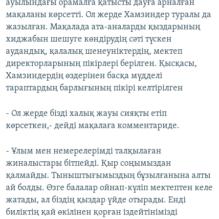
ауылындағы орамалға қатысты дауға арналған
мақаланы көрсетті. Ол жерде Хамзиндер туралы да
жазылған. Мақалада ата-аналарды қыздарының
хиджабын шешуге көндірудің сәті түскен
аудандық, қалалық шенеуніктердің, мектеп
директорларының пікірлері берілген. Қысқасы,
Хамзиндердің өздерінен басқа мүдделі
тараптардың барлығының пікірі келтірілген
- Ол жерде бізді халық жауы сияқты етіп
көрсеткен,- дейді мақалаға комментариде.
- Ұлым мен немерелерімді талқылаған
жиналыстары бітпейді. Қыр соңымыздан
қалмайды. Тыныштығымыздың бұзылғанына алты
ай болды. Өзге балалар ойнап-күліп мектептен келе
жатады, ал біздің қыздар үйде отырады. Енді
биліктің қай өкілінен қорған іздейтінімізді