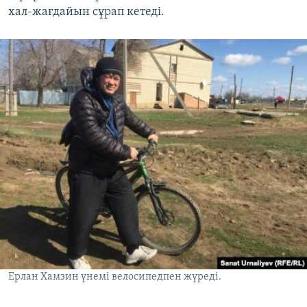
хал-жағдайын сұрап кетеді.
Ерлан Хамзин үнемі велосипедпен жүреді.