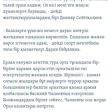
талай орын алдым. Ол кісі мені тек жақсы
дүниелерге баулыды, - дейді
жаттықтырушылардың бірі Данияр Сейітқалиев.
- Балаларға ұрысып немесе дауыс көтеріп
жатқанын ешқашан көрмеппін. Ешқашан жаман
нәрсе істемеген адам, - дейді спорт мектебінің
тағы бір қызметкері Дария Ғабуллина.
Ерлан екеуміз кенттің тура орта тұсындағы бір-
біріне қарама-қарсы етіп орнатылған екі
ескерткіштің жанына келдік. Біріншісі - азамат
соғысы жылдары бұл өңірлерге террор арқылы
большевиктер билігін орнатқан қызыл армия
қолбасшысы Василий Чапаевтың ескерткіші.
Болжамдардың біріне сәйкес, Чапаевты осы жерде
Орал казактары өлтірген.