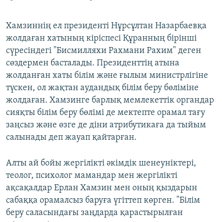
​Хамзиннің ел президенті Нұрсұлтан Назарбаевқа
жолдаған хатының кіріспесі Құранның бірінші
сүресіндегі "Бисмилляхи Рахмани Рахим" деген
сөздермен басталады. Президенттің атына
жолданған хаты білім және ғылым министрлігіне
түскен, ол жақтан аудандық білім беру бөліміне
жолдаған. Хамзинге барлық мемлекеттік органдар
сияқты білім беру бөлімі де мектепте орамал тағу
заңсыз және өзге де діни атрибутикаға да тыйым
салынады деп жауап қайтарған.
Алты ай бойы жергілікті әкімдік шенеуніктері,
теолог, психолог мамандар мен жергілікті
ақсақалдар Ерлан Хамзин мен оның қыздарын
сабаққа орамалсыз баруға үгіттеп көрген. "Білім
беру саласындағы заңдарда қарастырылған