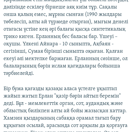
дәлізінде ескілеу бірнеше аяқ киім тұр. Сақалы
онша қалың емес, мұрны сынған (1990 жылдары
төбелесіп, алты ай түрмеде отырған), мығым денелі
отағасы үстіне кең әрі балағы қысқа синтетикалық
трико киген. Ерланның бес баласы бар. Үшеуі –
оқушы. Үлкені Айнара - 10 сыныпта, Ақбаян -
сегізінші, Сумая бірінші сыныпта оқыған. Қалған
екеуі әлі мектепке бармаған. Ерланның сөзінше, ол
балаларының бәрін ислам қағидалары бойынша
тәрбиелейді.
Бір бума қағазды қазақы аласа үстелге ұқыптап
жайып жатып Ерлан "қазір бәрін айтып беремін"
деді. Бұл - мемлекеттік орган, сот, аудандық және
облыстық билікпен алты ай бойы жазысқан хаттар.
Хамзин қыздарының сабаққа орамал тағып бару
құқығын осылай, арасында сот арқылы да қорғауға