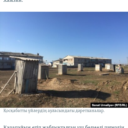
Хамзин.
Қосқабатты үйлердің ауласындағы дәретханалар.
Қарапайым етіп жабдықталған үш бөлмелі пәтердің