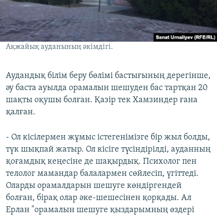
Ақжайық ауданының әкімдігі.
Аудандық білім беру бөлімі бастығының дерегінше,
әу баста ауылда орамалын шешуден бас тартқан 20
шақты оқушы болған. Қазір тек Хамзиндер ғана
қалған.
- Ол кісілермен жұмыс істегенімізге бір жыл болды,
түк шықпай жатыр. Ол кісіге түсіндірілді, ауданның
қоғамдық кеңесіне де шақырдық. Психолог пен
телолог мамандар балалармен сөйлесіп, үгіттеді.
Оларды орамалдарын шешуге көндіргендей
болған, бірақ олар әке-шешесінен қорқады. Ал
Ерлан "орамалын шешуге қыздарымның өздері