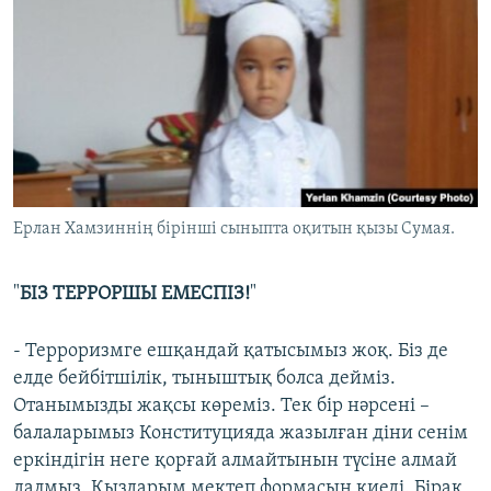
Ерлан Хамзиннің бірінші сыныпта оқитын қызы Сумая.
"
БІЗ ТЕРРОРШЫ ЕМЕСПІЗ!
"
- Терроризмге ешқандай қатысымыз жоқ. Біз де
елде бейбітшілік, тыныштық болса дейміз.
Отанымызды жақсы көреміз. Тек бір нәрсені –
балаларымыз Конституцияда жазылған діни сенім
еркіндігін неге қорғай алмайтынын түсіне алмай
далмыз. Қыздарым мектеп формасын киеді. Бірақ