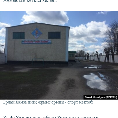
жұмыстан кеткісі келеді.
Ерлан Хамзиннің жұмыс орыны - спорт мектебі.