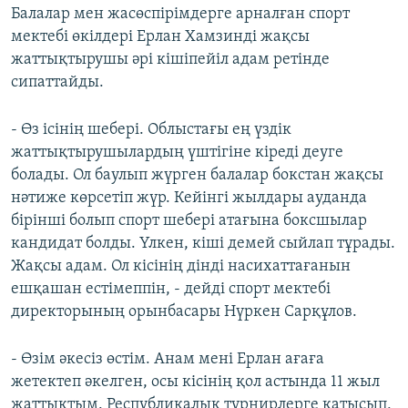
Балалар мен жасөспірімдерге арналған спорт
мектебі өкілдері Ерлан Хамзинді жақсы
жаттықтырушы әрі кішіпейіл адам ретінде
сипаттайды.
- Өз ісінің шебері. Облыстағы ең үздік
жаттықтырушылардың үштігіне кіреді деуге
болады. Ол баулып жүрген балалар бокстан жақсы
нәтиже көрсетіп жүр. Кейінгі жылдары ауданда
бірінші болып спорт шебері атағына боксшылар
кандидат болды. Үлкен, кіші демей сыйлап тұрады.
Жақсы адам. Ол кісінің дінді насихаттағанын
ешқашан естімеппін, - дейді спорт мектебі
директорының орынбасары Нүркен Сарқұлов.
- Өзім әкесіз өстім. Анам мені Ерлан ағаға
жетектеп әкелген, осы кісінің қол астында 11 жыл
жаттықтым. Республикалық турнирлерге қатысып,