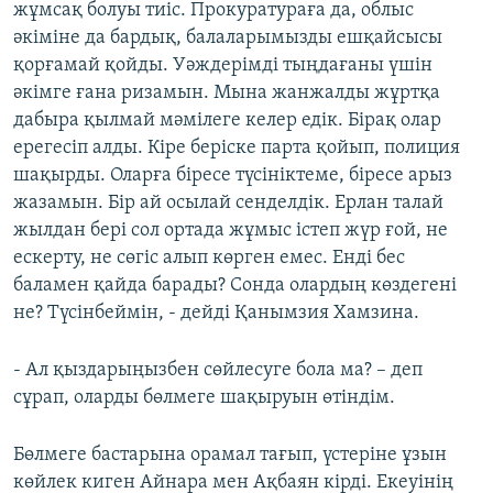
жұмсақ болуы тиіс. Прокуратураға да, облыс
әкіміне да бардық, балаларымызды ешқайсысы
қорғамай қойды. Уәждерімді тыңдағаны үшін
әкімге ғана ризамын. Мына жанжалды жұртқа
дабыра қылмай мәмілеге келер едік. Бірақ олар
ерегесіп алды. Кіре беріске парта қойып, полиция
шақырды. Оларға біресе түсініктеме, біресе арыз
жазамын. Бір ай осылай сенделдік. Ерлан талай
жылдан бері сол ортада жұмыс істеп жүр ғой, не
ескерту, не сөгіс алып көрген емес. Енді бес
баламен қайда барады? Сонда олардың көздегені
не? Түсінбеймін, - дейді Қанымзия Хамзина.
- Ал қыздарыңызбен сөйлесуге бола ма? – деп
сұрап, оларды бөлмеге шақыруын өтіндім.
Бөлмеге бастарына орамал тағып, үстеріне ұзын
көйлек киген Айнара мен Ақбаян кірді. Екеуінің