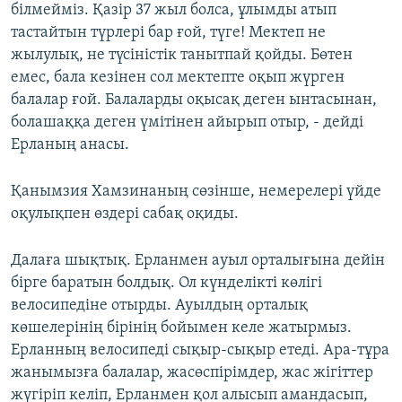
білмейміз. Қазір 37 жыл болса, ұлымды атып
тастайтын түрлері бар ғой, түге! Мектеп не
жылулық, не түсіністік танытпай қойды. Бөтен
емес, бала кезінен сол мектепте оқып жүрген
балалар ғой. Балаларды оқысақ деген ынтасынан,
болашаққа деген үмітінен айырып отыр, - дейді
Ерланың анасы.
Қанымзия Хамзинаның сөзінше, немерелері үйде
оқулықпен өздері сабақ оқиды.
Далаға шықтық. Ерланмен ауыл орталығына дейін
бірге баратын болдық. Ол күнделікті көлігі
велосипедіне отырды. Ауылдың орталық
көшелерінің бірінің бойымен келе жатырмыз.
Ерланның велосипеді сықыр-сықыр етеді. Ара-тұра
жанымызға балалар, жасөспірімдер, жас жігіттер
жүгіріп келіп, Ерланмен қол алысып амандасып,