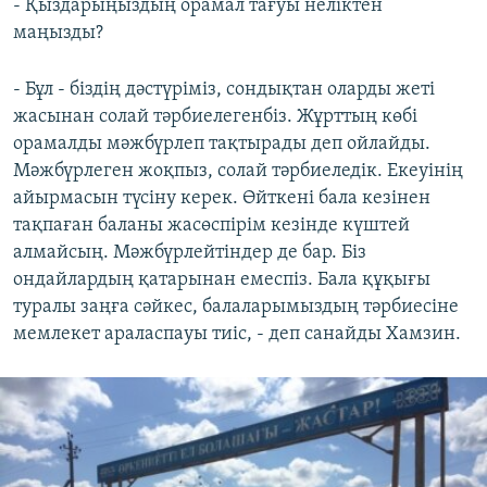
- Қыздарыңыздың орамал тағуы неліктен
маңызды?
- Бұл - біздің дәстүріміз, сондықтан оларды жеті
жасынан солай тәрбиелегенбіз. Жұрттың көбі
орамалды мәжбүрлеп тақтырады деп ойлайды.
Мәжбүрлеген жоқпыз, солай тәрбиеледік. Екеуінің
айырмасын түсіну керек. Өйткені бала кезінен
тақпаған баланы жасөспірім кезінде күштей
алмайсың. Мәжбүрлейтіндер де бар. Біз
ондайлардың қатарынан емеспіз. Бала құқығы
туралы заңға сәйкес, балаларымыздың тәрбиесіне
мемлекет араласпауы тиіс, - деп санайды Хамзин.