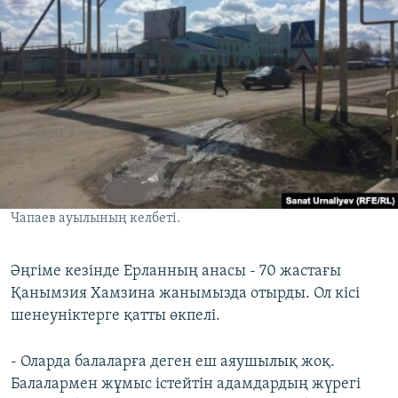
Чапаев ауылының келбеті.
​Әңгіме кезінде Ерланның анасы - 70 жастағы
Қанымзия Хамзина жанымызда отырды. Ол кісі
шенеуніктерге қатты өкпелі.
- Оларда балаларға деген еш аяушылық жоқ.
Балалармен жұмыс істейтін адамдардың жүрегі