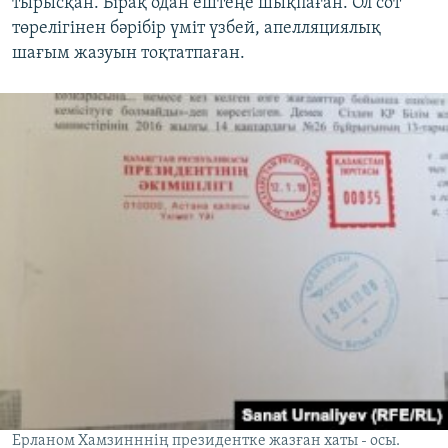
тырысқан. Бірақ одан ештеңе шықпаған. Ол сот
төрелігінен бәрібір үміт үзбей, апелляциялық
шағым жазуын тоқтатпаған.
Ерланом Хамзинннің президентке жазған хаты - осы.