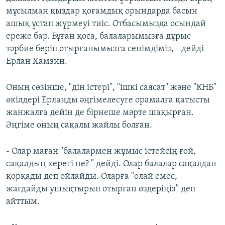
мұсылман қыздар қоғамдық орындарда басын
ашық ұстап жүрмеуі тиіс. Отбасымызда осындай
ереже бар. Бұған қоса, балаларымызға дұрыс
тәрбие беріп отырғанымызға сенімдіміз, - дейді
Ерлан Хамзин.
Оның сөзінше, "дін істері", "ішкі саясат" және "КНБ"
өкілдері Ерланды әңгімелесуге орамалға қатысты
жанжалға дейін де бірнеше мәрте шақырған.
Әңгіме оның сақалы жайлы болған.
- Олар маған "балалармен жұмыс істейсің ғой,
сақалдың керегі не? " дейді. Олар балалар сақалдан
қорқады деп ойлайды. Оларға "олай емес,
жағдайды ушықтырып отырған өздеріңіз" деп
айттым.