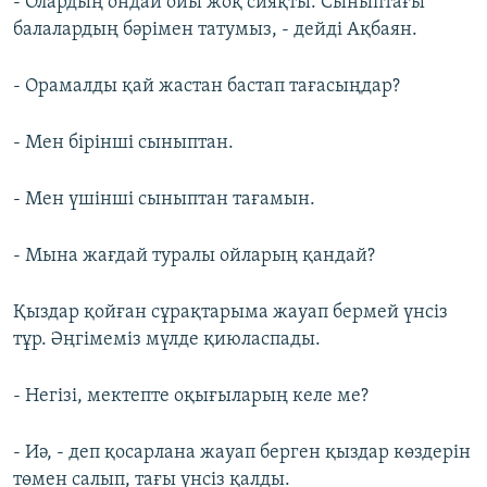
- Олардың ондай ойы жоқ сияқты. Сыныптағы
балалардың бәрімен татумыз, - дейді Ақбаян.
- Орамалды қай жастан бастап тағасыңдар?
- Мен бірінші сыныптан.
- Мен үшінші сыныптан тағамын.
- Мына жағдай туралы ойларың қандай?
Қыздар қойған сұрақтарыма жауап бермей үнсіз
тұр. Әңгімеміз мүлде қиюласпады.
- Негізі, мектепте оқығыларың келе ме?
- Иә, - деп қосарлана жауап берген қыздар көздерін
төмен салып, тағы үнсіз қалды.