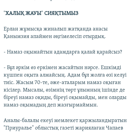
"
ХАЛЫҚ ЖАУЫ
"
СИЯҚТЫМЫЗ
Ерлан жұмысқа жиналып жатқанда анасы
Қанымзия апаймен әңгімелесіп отырдық.
- Намаз оқымайтын адамдарға қалай қарайсыз?
- Бұл әркім өз еркімен жасайтын нәрсе. Ешкімді
күшпен оқыта алмайсың. Адам бұл жолға өзі келуі
тиіс. Жасым 70-те, әже-аталарым намаз оқыған
кісілер. Мысалы, өзімнің төрт ұлымның ішінде де
біреуі намаз оқиды, біреуі оқымайды, мен оларды
намаз оқымадың деп жазғырмаймын.
Аналы-балалы екеуі мемлекет қаржыландыратын
"Приуралье" облыстық газеті жариялаған Чапаев