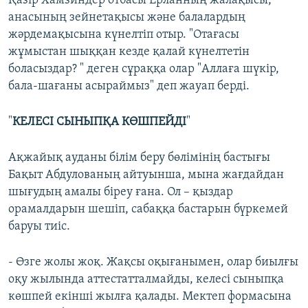
Қазір Хамзиндер отбасы Ерланның жалақысы,
анасының зейнетақысы және балалардың
жәрдемақысына күнелтіп отыр. "Отағасы
жұмыстан шыққан кезде қалай күнелтетін
боласыздар? " деген сұраққа олар "Аллаға шүкір,
бала-шағаны асыраймыз" деп жауап берді.
"
КЕЛЕСІ СЫНЫПҚА КӨШПЕЙДІ
"
Ақжайық ауданы білім беру бөлімінің бастығы
Бақыт Абдулованың айтуынша, мына жағдайдан
шығудың амалы біреу ғана. Ол – қыздар
орамалдарын шешіп, сабаққа бастарын бүркемей
баруы тиіс.
- Өзге жолы жоқ. Жақсы оқығанымен, олар биылғы
оқу жылында аттестатталмайды, келесі сыныпқа
көшпей екінші жылға қалады. Мектеп формасына