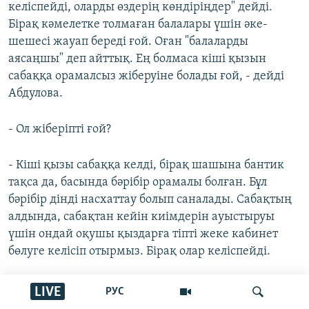
келіспейді, оларды өздерің көндіріңдер" дейді.
Бірақ кәмелетке толмаған балалары үшін әке-
шешесі жауап береді ғой. Оған "балаларды
аясаңшы" деп айттық. Ең болмаса кіші қызын
сабаққа орамалсыз жіберуіне болады ғой, - дейді
Абдулова.
- Ол жіберіпті ғой?
- Кіші қызы сабаққа келді, бірақ шашына бантик
тақса да, басында бәрібір орамалы болған. Бұл
бәрібір дінді насхаттау болып саналады. Сабақтың
алдында, сабақтан кейін киімдерін ауыстыруы
үшін ондай оқушы қыздарға тіпті жеке кабинет
бөлуге келісіп отырмыз. Бірақ олар келіспейді.
- Оларды үйден оқытуға болмай ма?
LIVE
РУС