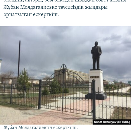
өлеңінің авторы, осы өлкеден шыққан совет ақыны
Жұбан Молдағалиевке тәуелсіздік жылдары
орнатылған ескерткіш.
Жұбан Молдағалиевтің ескерткіші.