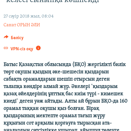
"келесі сыныпқа көшпейді"
ЖАЗЫЛЫҢЫЗ
27 сәуір 2018 жыл, 08:04
Санат ОРЫН ӘЛИ
Басқа тілдерде
Бөлісу
VPN-сіз оқу
Батыс Қазақстан облысында (БҚО) жергілікті билік
төрт оқушы қыздың әке-шешесін қыздарын
сабақта орамалдарын шешіп отырсын деген
талапқа көндіре алмай жүр. Әкелері
"
қыздарым
қазақ әйелдерінің ұлттық бас киім түрі - кимешек
киеді
"
деген уәж айтады. Алты ай бұрын БҚО-да 160
орамал таққан оқушы қыз болған. Бірақ
қыздарының мектепте орамал тағып жүру
құқығын сот арқылы қорғауға тырысқан ата-
аналардың сәтсіздікке ұшырап, айыппұл төлеуге