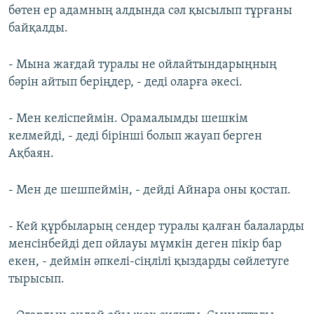
бөтен ер адамның алдында сәл қысылып тұрғаны
байқалды.
- Мына жағдай туралы не ойлайтындарыңның
бәрін айтып беріңдер, - деді оларға әкесі.
- Мен келіспеймін. Орамалымды шешкім
келмейді, - деді бірінші болып жауап берген
Ақбаян.
- Мен де шешпеймін, - дейді Айнара оны қостап.
- Кей құрбыларың сендер туралы қалған балаларды
менсінбейді деп ойлауы мүмкін деген пікір бар
екен, - деймін әпкелі-сіңлілі қыздарды сөйлетуге
тырысып.