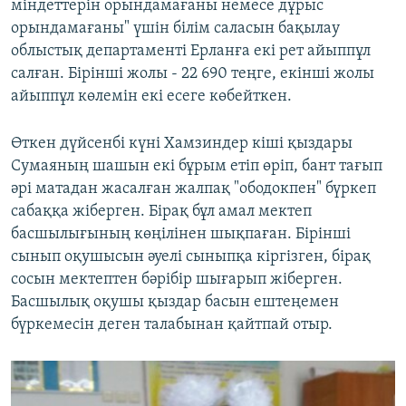
міндеттерін орындамағаны немесе дұрыс
орындамағаны" үшін білім саласын бақылау
облыстық департаменті Ерланға екі рет айыппұл
салған. Бірінші жолы - 22 690 теңге, екінші жолы
айыппұл көлемін екі есеге көбейткен.
Өткен дүйсенбі күні Хамзиндер кіші қыздары
Сумаяның шашын екі бұрым етіп өріп, бант тағып
әрі матадан жасалған жалпақ "ободокпен" бүркеп
сабаққа жіберген. Бірақ бұл амал мектеп
басшылығының көңілінен шықпаған. Бірінші
сынып оқушысын әуелі сыныпқа кіргізген, бірақ
сосын мектептен бәрібір шығарып жіберген.
Басшылық оқушы қыздар басын ештеңемен
бүркемесін деген талабынан қайтпай отыр.