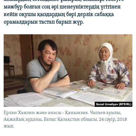
мәжбүр болған соң әрі шенеуніктердің үгітінен
кейін оқушы қыздардың бәрі дерлік сабаққа
орамалдарын тастап барып жүр.
Ерлан Хамзин және анасы - Қанымзия. Чапаев ауылы,
Ақжайық ауданы, Батыс Қазақстан облысы. 24 сәуір, 2018
жыл.