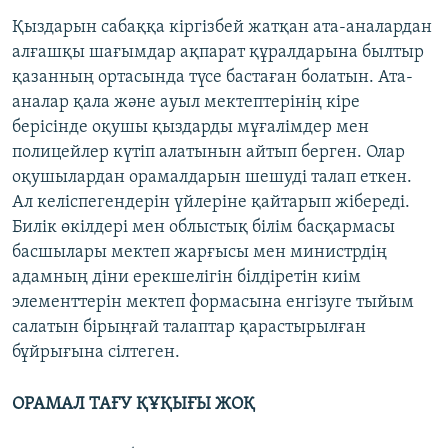
Қыздарын сабаққа кіргізбей жатқан ата-аналардан
алғашқы шағымдар ақпарат құралдарына былтыр
қазанның ортасында түсе бастаған болатын. Ата-
аналар қала және ауыл мектептерінің кіре
берісінде оқушы қыздарды мұғалімдер мен
полицейлер күтіп алатынын айтып берген. Олар
оқушылардан орамалдарын шешуді талап еткен.
Ал келіспегендерін үйлеріне қайтарып жібереді.
Билік өкілдері мен облыстық білім басқармасы
басшылары мектеп жарғысы мен министрдің
адамның діни ерекшелігін білдіретін киім
элементтерін мектеп формасына енгізуге тыйым
салатын бірыңғай талаптар қарастырылған
бұйрығына сілтеген.
ОРАМАЛ ТАҒУ ҚҰҚЫҒЫ ЖОҚ