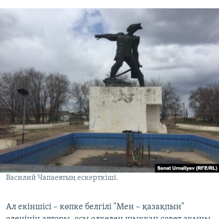
Василий Чапаевтың ескерткіші.
Ал екіншісі – көпке белгілі "Мен – қазақпын"