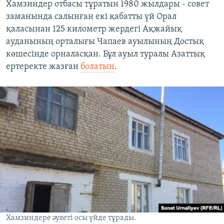
Хамзиндер отбасы тұратын 1980 жылдары - совет
заманында салынған екі қабатты үй Орал
қаласынан 125 километр жердегі Ақжайық
ауданының орталығы Чапаев ауылының Достық
көшесінде орналасқан. Бұл ауыл туралы Азаттық
ертеректе жазған
болатын
.
Хамзиндере әулеті осы үйде тұрады.