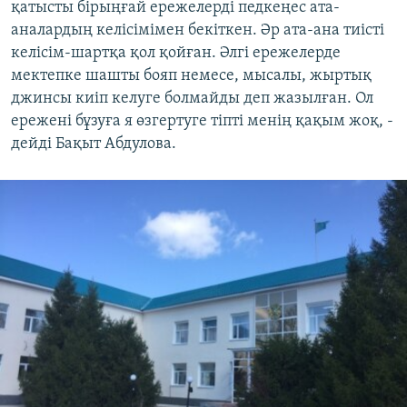
қатысты бірыңғай ережелерді педкеңес ата-
аналардың келісімімен бекіткен. Әр ата-ана тиісті
келісім-шартқа қол қойған. Әлгі ережелерде
мектепке шашты бояп немесе, мысалы, жыртық
джинсы киіп келуге болмайды деп жазылған. Ол
ережені бұзуға я өзгертуге тіпті менің қақым жоқ, -
дейді Бақыт Абдулова.