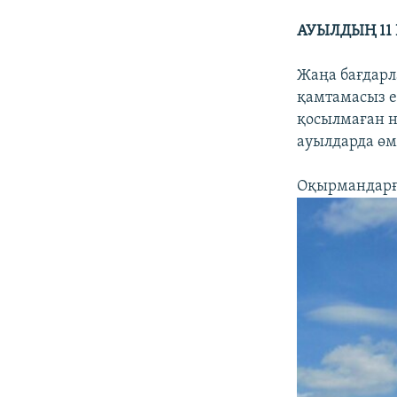
АУЫЛДЫҢ 11
Жаңа бағдарл
қамтамасыз е
қосылмаған н
ауылдарда өмі
Оқырмандарға