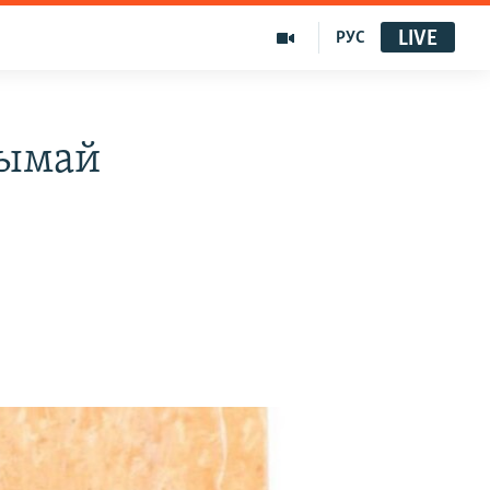
LIVE
РУС
рымай