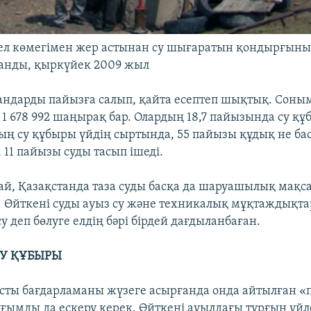
ел көмегімен жер астынан су шығаратын қондырғыны
анды, қыркүйек 2009 жыл
сандарды пайызға салып, қайта есептеп шықтық. Соны
1 678 992 шаңырақ бар. Олардың 18,7 пайызында су құ
ың су құбыры үйдің сыртында, 55 пайызы құдық не басқ
 11 пайызы суды тасып ішеді.
ай, Қазақстанда таза суды басқа да шаруашылық мақс
 Өйткені суды ауыз су және техникалық мұқтаждықта
 деп бөлуге елдің бәрі бірдей дағдыланбаған.
У ҚҰБЫРЫ
сты бағдарламаны жүзеге асырғанда онда айтылған 
ұғымды да ескеру керек. Өйткені ауылдағы тұрғын үйле