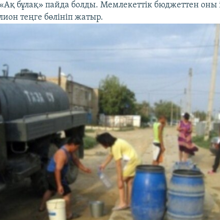
 «Ақ бұлақ» пайда болды. Мемлекеттік бюджеттен оны 
лион теңге бөлініп жатыр.