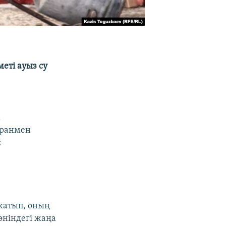
еті ауыз су
а
ұранмен
к
жатып, оның
өніндегі жаңа