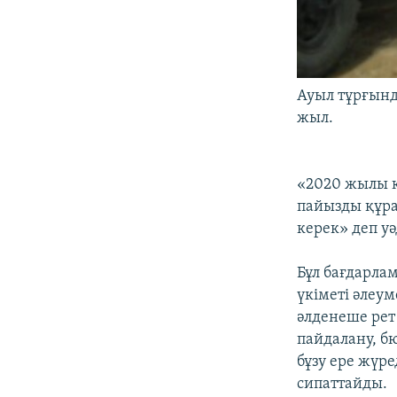
Ауыл тұрғынд
жыл.
«2020 жылы қ
пайызды құрау
керек» деп уә
Бұл бағдарла
үкіметі әлеу
әлденеше рет
пайдалану, б
бұзу ере жүре
сипаттайды.