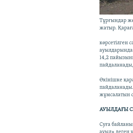
Тұрғындар ж
жатыр. Қарағ
көрсетілген 
ауылдарында 
14,2 пайызын
пайдаланады,
Өкінішке қар
пайдаланады.
жұмсалатын су
АУЫЛДАҒЫ С
Суға байланы
ауыл» деген 