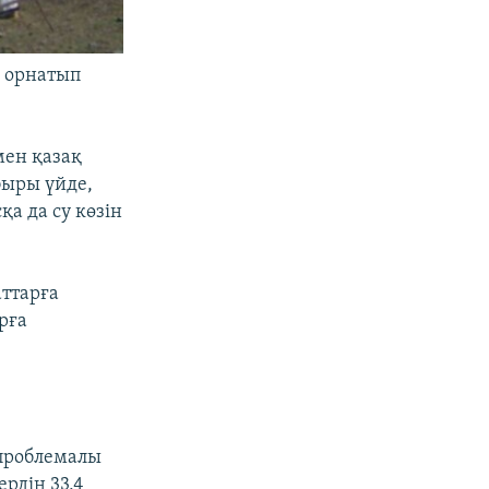
 орнатып
мен қазақ
быры үйде,
а да су көзін
аттарға
рға
«проблемалы
рдің 33,4