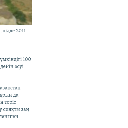
 шілде 2011
мкіндігі 100
дейін өсуі
Қазақстан
бұрын да
н теріс
у сияқты заң
сленгпен