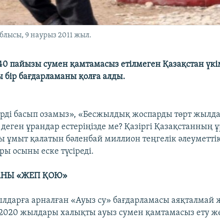
блысы, 9 наурыз 2011 жыл.
0 пайызы сумен қамтамасыз етілмеген Қазақстан үкім
 бір бағдарламаны қолға алды.
рді басып озамыз», «Бесжылдық жоспарды төрт жылд
деген ұрандар естеріңізде ме? Қазіргі Қазақстанның 
ғы ұмыт қалатын бәленбай миллион теңгелік әлеуметті
ры осыны еске түсіреді.
АНЫ «ЖЕП ҚОЮ»
лдарға арналған «Ауыз су» бағдарламасы аяқталмай 
2020 жылдары халықты ауыз сумен қамтамасыз ету ж