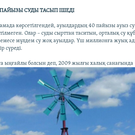
 ПАЙЫЗЫ СУДЫ ТАСЫП ІШЕДІ
амада көрсетілгендей, ауылдардың 40 пайызы ауыз с
тілмеген. Олар – суды сырттан таситын, орталық су қ
емесе мүлдем су жоқ ауылдар. Үш миллионға жуық а
р сүреді.
 ыңғайлы болсын деп, 2009 жылғы халық санағында