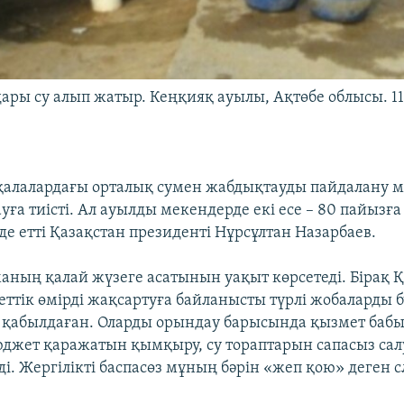
ары су алып жатыр. Кеңқияқ ауылы, Ақтөбе облысы. 11
алалардағы орталық сумен жабдықтауды пайдалану мү
ға тиісті. Ал ауылды мекендерде екі есе – 80 пайызға 
де етті Қазақстан президенті Нұрсұлтан Назарбаев.
маның қалай жүзеге асатынын уақыт көрсетеді. Бірақ 
меттік өмірді жақсартуға байланысты түрлі жобаларды 
 қабылдаған. Оларды орындау барысында қызмет бабы
юджет қаражатын қымқыру, су тораптарын сапасыз сал
ді. Жергілікті баспасөз мұның бәрін «жеп қою» деген 