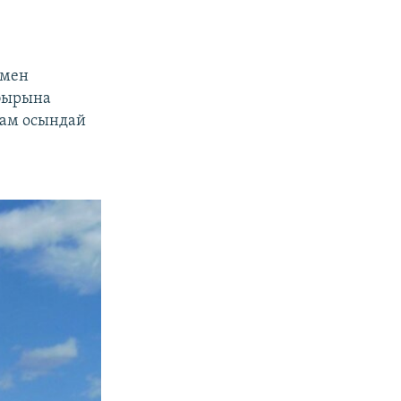
умен
ұбырына
дам осындай