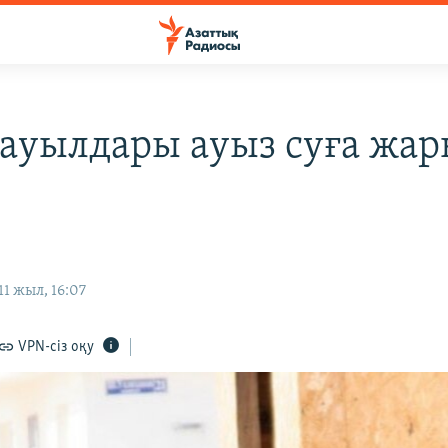
 ауылдары ауыз суға жа
1 жыл, 16:07
VPN-сіз оқу