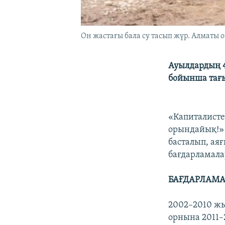
Он жастағы бала су тасып жүр. Алматы о
Ауылдардың 4
бойынша тағы
«Капиталисте
орындайық!» 
басталып, ая
бағдарламала
БАҒДАРЛАМ
2002–2010 жы
орнына 2011–