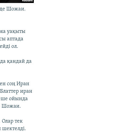
иде Шожаи.
ама уақыты
осы аптада
ейді ол.
да қандай да
ен соң Иран
Блаттер иран
неше ойында
е Шожаи.
 Олар тек
 шектелді.