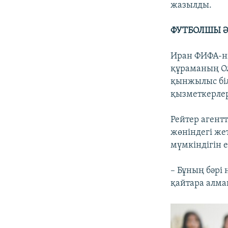
жазылды.
ФУТБОЛШЫ Ә
Иран ФИФА-ны
құраманың Ол
қынжылыс біл
қызметкерлер
Рейтер агент
жөніндегі же
мүмкіндігін 
– Бұның бәрі
қайтара алма