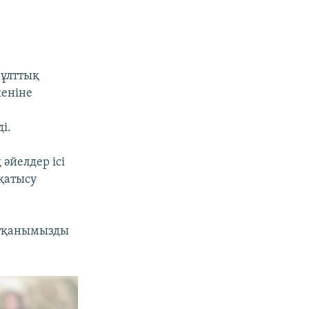
 ұлттық
кеніне
і.
әйелдер ісі
қатысу
алтқанымызды