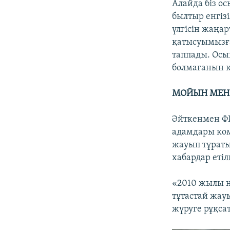
Алайда біз о
былтыр енгізі
үлгісін жаңар
қатысуымызға
таппады. Осы
болмағанын к
МОЙЫН МЕН
Әйткенмен Ф
адамдары ком
жауып тұраты
хабардар етіл
«2010 жылы 
тұтастай жау
жүруге рұқса