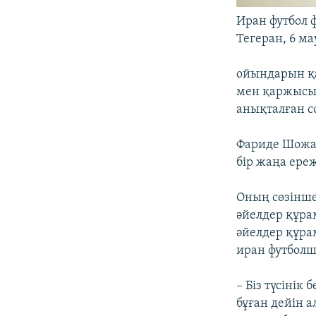
Иран футбол 
Тегеран, 6 ма
ойындарын қа
мен қаржысын 
анықталған со
Фариде Шожа
бір жаңа ере
Оның сөзінше
әйелдер құра
әйелдер құра
иран футбол
– Біз түсінік
бұған дейін 