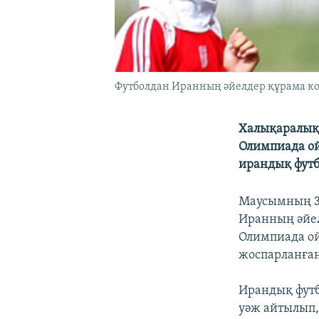
Футболдан Иранның әйелдер құрама к
Халықаралық
Олимпиада ой
ирандық футб
Маусымның 3-
Иранның әйел
Олимпиада о
жоспарланған
Ирандық футб
уәж айтылып,