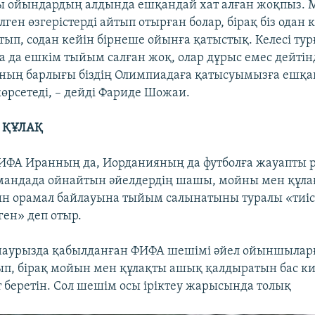
сы ойындардың алдында ешқандай хат алған жоқпыз. 
лген өзгерістерді айтып отырған болар, бірақ біз одан 
тып, содан кейін бірнеше ойынға қатыстық. Келесі тур
 да ешкім тыйым салған жоқ, олар дұрыс емес дейті
ның барлығы біздің Олимпиадаға қатысуымызға ешқан
өрсетеді, – дейді Фариде Шожаи.
 ҚҰЛАҚ
ИФА Иранның да, Иорданияның да футболға жауапты 
андада ойнайтын әйелдердің шашы, мойны мен құла
н орамал байлауына тыйым салынатыны туралы «тиіс
ген» деп отыр.
наурызда қабылданған ФИФА шешімі әйел ойыншыла
ып, бірақ мойын мен құлақты ашық қалдыратын бас к
т беретін. Сол шешім осы іріктеу жарысында толық