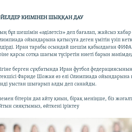
ЙЕЛДЕР КИІМІНЕН ШЫҚҚАН ДАУ
ң бұл шешімін «әділетсіз» деп бағалап, жайсыз хабар
импиада ойындарына қатысуға деген үмітін үзіп кет
дірді. Иран тарабы осындай шешім қабылдаған ФИФА
іне қарсы сотқа шағым түсіретін ниеті барын мәлімдед
тігіне берген сұқбатында Иран футбол федерациясының 
текшісі Фариде Шожаи өз елі Олимпиада ойындарына 
енді уыстан шығарып алды деп санайды.
 немен бітерін дәл айту қиын, бірақ меніңше, біз жоғ
йтын сияқтымыз, өйткені іріктеу