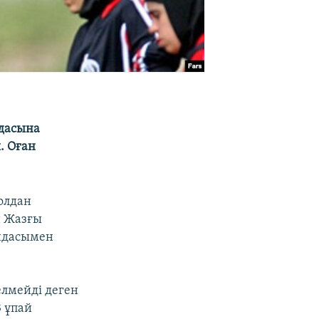
дасына
. Оған
олдан
н Жазғы
ндасымен
елмейді деген
 ұпай