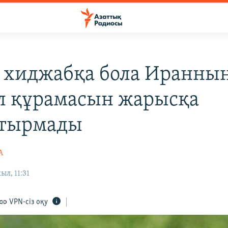
хиджабқа бола Иранны
л құрамасын жарысқа
стырмады
А
ыл, 11:31
VPN-сіз оқу