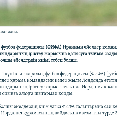
омандасы.
 футбол федерациясы (ФИФА) Иранның әйелдер коман
ындарының іріктеу жарысына қатысуға тыйым салды
олшы әйелдердің киімі себеп болды.
і күні халықаралық футбол федерациясы (ФИФА) футб
дер құрама командасын келер жылы Лондонда өтеті
йындарының іріктеу жарысы аясында Иордания кома
 ойынға алаңға шығармай қойды.
олшы әйелдердің киім үлгісі ФИФА талаптарына сай к
 Иордания құрамасының пайдасына автоматты түрде 3