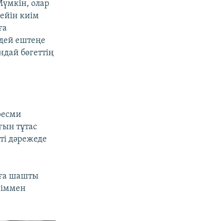
Мүмкін, олар
кейін киім
ға
ндей ештеңе
дай бөгеттің
ресми
ғын тұтас
ті дәрежеде
рға шашты
иіммен