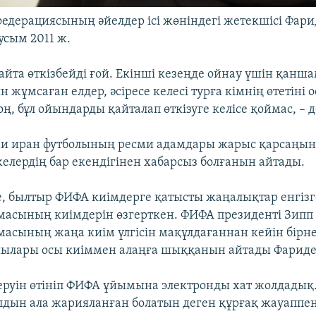
федерациясының әйелдер ісі жөніндегі жетекшісі Фар
усым 2011 ж.
йта өткізбейді ғой. Екінші кезеңде ойнау үшін қанш
жұмсаған елдер, әсіресе келесі турға кімнің өтетіні 
ң, бұл ойындарды қайталап өткізуге келісе қоймас, – д
и иран футболының ресми адамдары жарыс қарсаңын
желердің бар екендігінен хабарсыз болғанын айтады.
, былтыр ФИФА киімдерге қатысты жаңалықтар енгізг
масының киімдерін өзгерткен. ФИФА президенті Зипп 
масының жаңа киім үлгісін мақұлдағаннан кейін бір
шылары осы киіммен алаңға шыққанын айтады Фарид
 беруін өтініп ФИФА ұйымына электронды хат жолдадық.
алдын ала жарияланған болатын деген құрғақ жауаппен