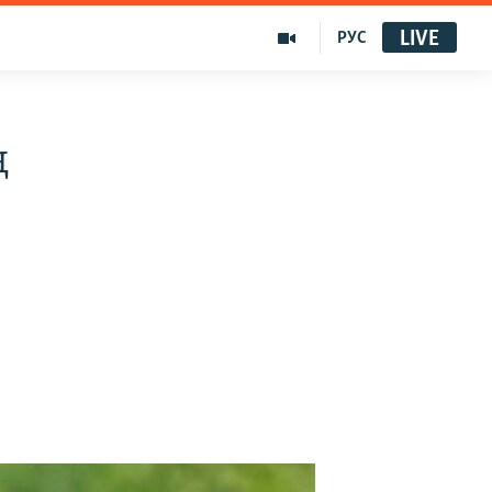
LIVE
РУС
ң