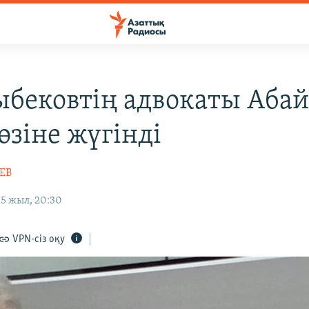
бековтің адвокаты Аба
өзіне жүгінді
ЕВ
5 жыл, 20:30
VPN-сіз оқу