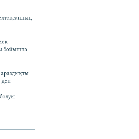
БӨЛІСІҢІЗ
желтоқсанның
мек
зы бойынша
px
width
и араздықты
 деп
 болуы