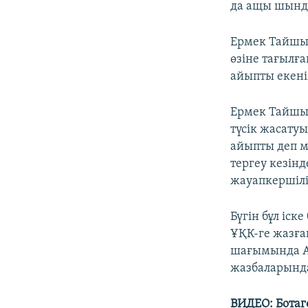
да ащы шынды
Ермек Тайшы
өзіне тағылға
айыпты екенін
Ермек Тайшыбе
түсік жасату
айыпты деп мә
тергеу кезін
жауапкершілі
Бүгін бұл іск
ҰҚК-ге жазғ
шағымында А
жазбаларында
ВИДЕО: Ботагө