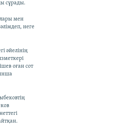
ы сұрады.
ылары мен
мәлімдеп, неге
гі әйелінің
ызметкері
ішев оған сот
йынша
шыбековтің
еков
еттегі
айтқан.