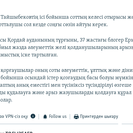
EMBED
 Тайшыбековтің ісі бойынша соттың келесі отырысы 
 сотталушы сол кезде соңғы сөзін айтуы керек.
ы Қордай ауданының тұрғыны, 37 жастағы блогер Ер
биыл жазда әлеуметтік желі қолданушыларының ары
мыстық іске тартылған.
 қорғаушылар оның соты әлеуметтік, ұлттық және дін
 бойынша осындай істер қозғаудың басы болуы мүмкін
Баптың анық еместігі мен түсініксіз түсіндірілуі өзгеше
ы қудалауға және арыз жазушыларды қолдауға құрал
олар.
VPN-сіз оқу
Follow us
Принтерден шығару