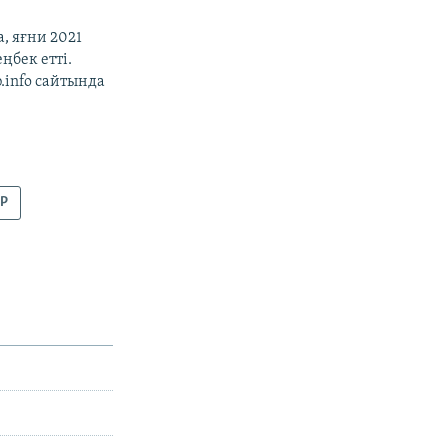
, яғни 2021
ңбек етті.
b.info сайтында
АР