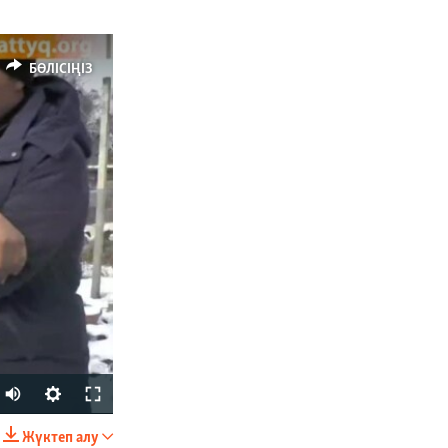
БӨЛІСІҢІЗ
Жүктеп алу