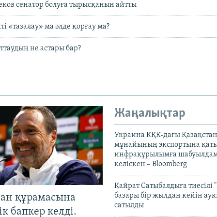
ков сенатор болуға тырысқанын айтты
ті «тазалау» ма әлде қорғау ма?
оттаудың не астары бар?
Жаңалықтар
Украина КҚК-дағы Қазақста
мұнайының экспортына қаты
инфрақұрылымға шабуылдам
келіскен – Bloomberg
Қайрат Сатыбалдыға тиесілі "
базары бір жылдан кейін ау
тан құрамасына
сатылды
к бапкер келді.