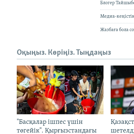
Блогер Тайшыбе
Медиа-кеңістік
Жазбаға бола с
Оқыңыз. Көріңіз. Тыңдаңыз
"Басқалар ішпес үшін
Қазақс
төгейік". Қырғызстандағы
шетелді