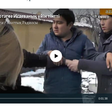
отагөз Исаеваның үйін тінтті
EMBED
па / Азаттық Радиосы
No media source currently available
0:01:38