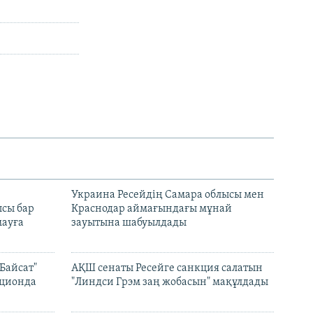
н
Украина Ресейдің Самара облысы мен
сы бар
Краснодар аймағындағы мұнай
ауға
зауытына шабуылдады
Байсат"
АҚШ сенаты Ресейге санкция салатын
кционда
"Линдси Грэм заң жобасын" мақұлдады