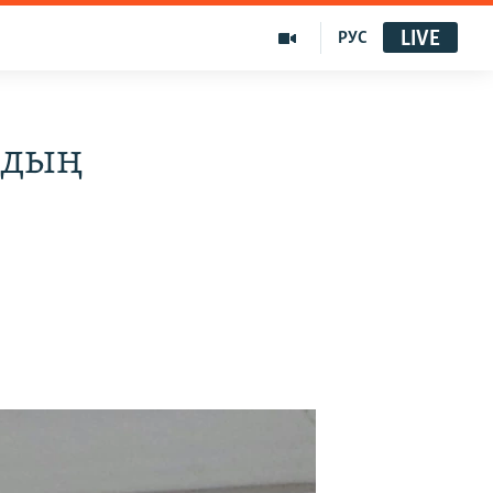
LIVE
РУС
йдың