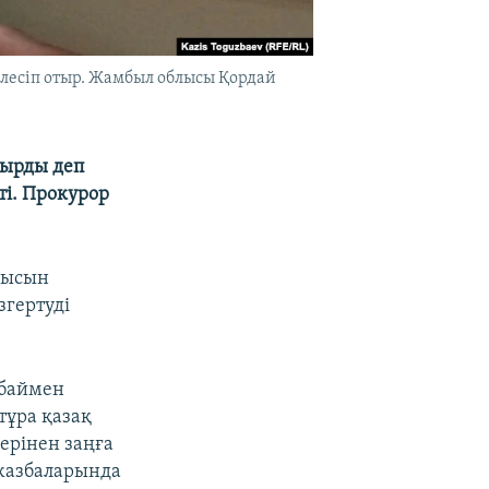
лесіп отыр. Жамбыл облысы Қордай
дырды деп
ті. Прокурор
мысын
згертуді
Абаймен
тұра қазақ
ерінен заңға
жазбаларында