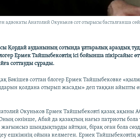
ен адвокаты Анатолий Окуньков сот отырысы басталғанша сөй
ы Қордай ауданының сотында ұлтаралық араздық ту
логер Ермек Тайшыбековтің ісі бойынша пікірсайыс өт
айға соттауды сұрады.
ақ Бәкішев соттан блогер Ермек Тайшыбековке «қыл
лдарын қолдана отырып жасады» деп таққан айыпты ө
натолий Окуньков Ермек Тайшыбековті қазақ ақыны 
Оның сөзінше, Абай да қазақтың нағыз патриоты бола 
 жағымсыз шындықтарды айтқан, бірақ оған бола сөзд
еу ешкімнің ойына келмеген. Ермек Тайшыбековтің 