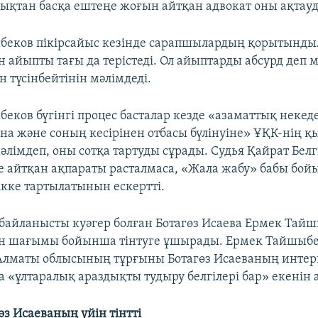
қтан басқа ештеңе жоғын айтқан адвокат оны ақтауд
беков пікірсайыс кезінде сарапшылардың қорытынд
н айыпты тағы да терістеді. Ол айыптарды абсурд деп 
 түсінбейтінін мәлімдеді.
ков бүгінгі процес басталар кезде «азаматтық некеде
ына және соның кесірінен отбасы бүлінуіне» ҰҚК-нің қ
лімдеп, оны сотқа тартуды сұрады. Судья Қайрат Белг
де айтқан ақпараты расталмаса, «Жала жабу» бабы бо
кке тартылатынын ескертті.
е байланысты куәгер болған Ботагөз Исаева Ермек Тай
ан шағымы бойынша тінтуге ұшырады. Ермек Тайшыб
лматы облысының тұрғыны Ботагөз Исаеваның интерн
 «ұлтаралық араздықты тудыру белгілері бар» екенін 
з Исаеваның үйін тінтті