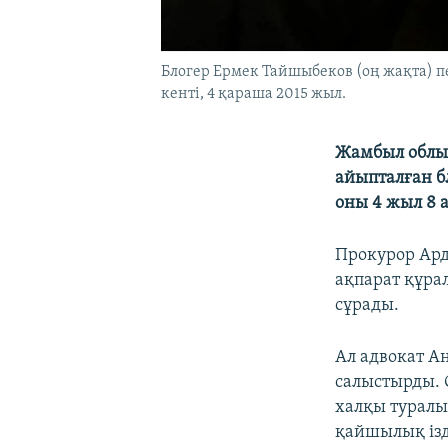
Блогер Ермек Тайшыбеков (оң жақта) п
кенті, 4 қараша 2015 жыл.
Жамбыл облыс
айыпталған б
оны 4 жыл 8 
Прокурор Ард
ақпарат құра
сұрады.
Ал адвокат А
салыстырды. 
халқы туралы
қайшылық ізд