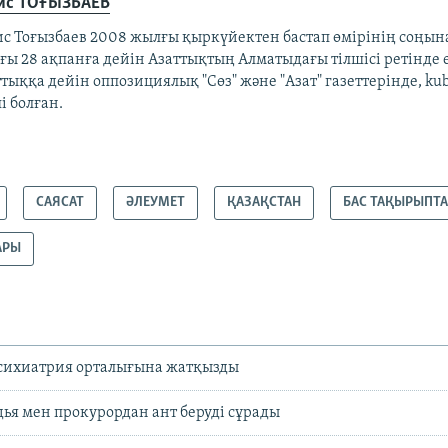
ис ТОҒЫЗБАЕВ
ис Тоғызбаев 2008 жылғы қыркүйектен бастап өмірінің соңына
ы 28 ақпанға дейін Азаттықтың Алматыдағы тілшісі ретінде е
тыққа дейін оппозициялық "Сөз" және "Азат" газеттерінде, ku
і болған.
САЯСАТ
ӘЛЕУМЕТ
ҚАЗАҚСТАН
БАС ТАҚЫРЫПТ
АРЫ
психиатрия орталығына жатқызды
ья мен прокурордан ант беруді сұрады