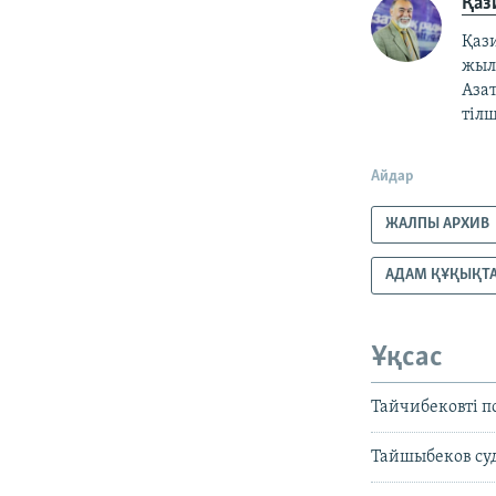
Қаз
Қаз
жылғ
Азат
тілш
Айдар
ЖАЛПЫ АРХИВ
АДАМ ҚҰҚЫҚТ
Ұқсас
Тайчибековті 
Тайшыбеков суд