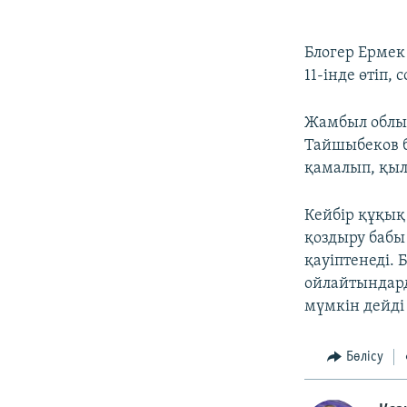
Блогер Ермек
11-інде өтіп,
Жамбыл облыс
Тайшыбеков 
қамалып, қыл
Кейбір құқық
қоздыру бабы
қауіптенеді. 
ойлайтындард
мүмкін дейді 
Бөлісу