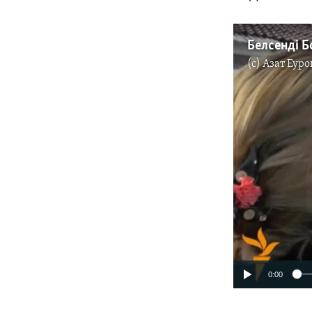
Белсенді Б
(c)
Азат Еуро
0:00