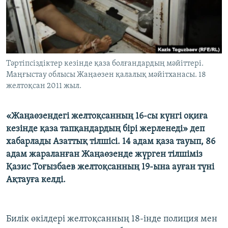
ЖАЗЫЛЫҢЫЗ
Басқа тілдерде
Тәртіпсіздіктер кезінде қаза болғандардың мәйіттері.
Маңғыстау облысы Жаңаөзен қалалық мәйітханасы. 18
желтоқсан 2011 жыл.
«Жаңаөзендегі желтоқсанның 16-сы күнгі оқиға
кезінде қаза тапқандардың бірі жерленеді» деп
хабарлады Азаттық тілшісі. 14 адам қаза тауып, 86
адам жараланған Жаңаөзенде жүрген тілшіміз
Қазис Тоғызбаев желтоқсанның 19-ына ауған түні
Ақтауға келді.
Билік өкілдері желтоқсанның 18-інде полиция мен