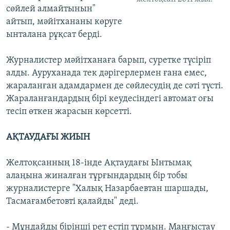
сөйлей алмайтынын"
айтып, мәйітхананы көруге
ынталана рұқсат берді.
Журналистер мәйітханаға барып, суретке түсіріп
алды. Ауруханада тек дәрігерлермен ғана емес,
жараланған адамдармен де сөйлесудің де сәті түсті.
Жараланғандардың бірі кеудесіндегі автомат оғы
тесіп өткен жарасын көрсетті.
АҚТАУДАҒЫ ЖИЫН
Желтоқсанның 18-інде Ақтаудағы Ынтымақ
алаңына жиналған тұрғындардың бір тобы
журналистерге "Халық Назарбаевтан шаршады,
Тасмағамбетовті қалайды" деді.
- Мұндайды бірінші рет естіп тұрмын. Маңғыстау