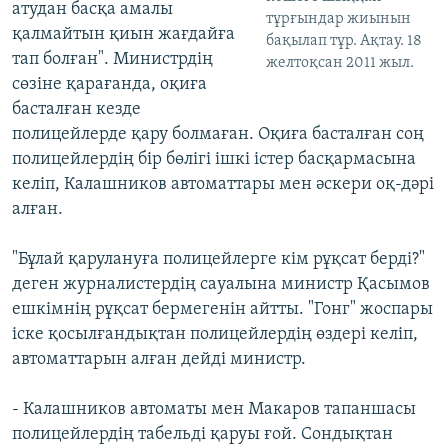
атудан басқа амалы
тұрғындар жиынын
қалмайтын қиын жағдайға
бақылап тұр. Ақтау. 18
тап болған". Министрдің
желтоқсан 2011 жыл.
сөзіне қарағанда, оқиға
басталған кезде
полицейлерде қару болмаған. Оқиға басталған соң
полицейлердің бір бөлігі ішкі істер басқармасына
келіп, Калашников автоматтары мен әскери оқ-дәрі
алған.
"Бұлай қарулануға полицейлерге кім рұқсат берді?"
деген журналистердің сауалына министр Қасымов
ешкімнің рұқсат бермегенін айтты. "Гонг" жоспары
іске қосылғандықтан полицейлердің өздері келіп,
автоматтарын алған дейді министр.
- Калашников автоматы мен Макаров тапаншасы
полицейлердің табельді қаруы ғой. Сондықтан