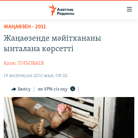
Accessibility
links
Skip
ЖАҢАӨЗЕН - 2011
to
ЖАҢАЛЫҚТАР
Жаңаөзенде мәйітхананы
main
САЯСАТ
content
ынталана көрсетті
AZATTYQTV
Skip
to
Қазис ТОҒЫЗБАЕВ
ҚАҢТАР ОҚИҒАСЫ
main
19 желтоқсан 2011 жыл, 08:32
АДАМ ҚҰҚЫҚТАРЫ
Navigation
Skip
ӘЛЕУМЕТ
Бөлісу
VPN-сіз оқу
to
ӘЛЕМ
Search
АРНАЙЫ ЖОБАЛАР
Русский