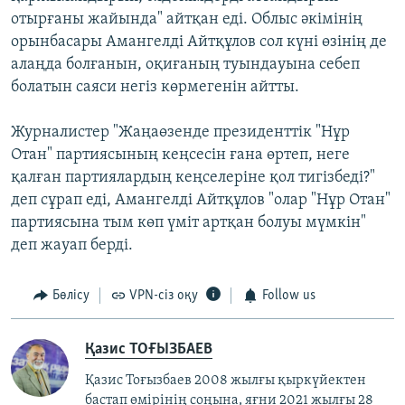
отырғаны жайында" айтқан еді. Облыс әкімінің
орынбасары Амангелді Айтқұлов сол күні өзінің де
алаңда болғанын, оқиғаның туындауына себеп
болатын саяси негіз көрмегенін айтты.
Журналистер "Жаңаөзенде президенттік "Нұр
Отан" партиясының кеңсесін ғана өртеп, неге
қалған партиялардың кеңселеріне қол тигізбеді?"
деп сұрап еді, Амангелді Айтқұлов "олар "Нұр Отан"
партиясына тым көп үміт артқан болуы мүмкін"
деп жауап берді.
Бөлісу
VPN-сіз оқу
Follow us
Қазис ТОҒЫЗБАЕВ
Қазис Тоғызбаев 2008 жылғы қыркүйектен
бастап өмірінің соңына, яғни 2021 жылғы 28