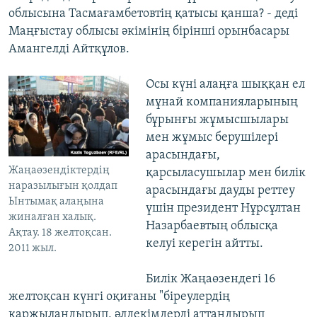
облысына Тасмағамбетовтің қатысы қанша? - деді
Маңғыстау облысы әкімінің бірінші орынбасары
Амангелді Айтқұлов.
Осы күні алаңға шыққан ел
мұнай компанияларының
бұрынғы жұмысшылары
мен жұмыс берушілері
арасындағы,
Жаңаөзендіктердің
қарсыласушылар мен билік
наразылығын қолдап
арасындағы дауды реттеу
Ынтымақ алаңына
үшін президент Нұрсұлтан
жиналған халық.
Назарбаевтың облысқа
Ақтау. 18 желтоқсан.
келуі керегін айтты.
2011 жыл.
Билік Жаңаөзендегі 16
желтоқсан күнгі оқиғаны "біреулердің
қаржыландырып, әлдекімдерді аттандырып