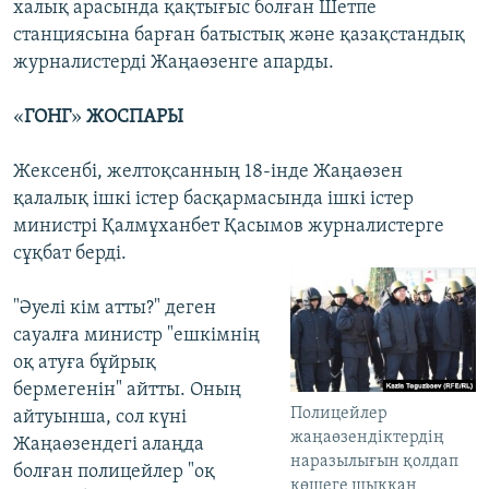
халық арасында қақтығыс болған Шетпе
станциясына барған батыстық және қазақстандық
журналистерді Жаңаөзенге апарды.
«
ГОНГ
»
ЖОСПАРЫ
Жексенбі, желтоқсанның 18-інде Жаңаөзен
қалалық ішкі істер басқармасында ішкі істер
министрі Қалмұханбет Қасымов журналистерге
сұқбат берді.
"Әуелі кім атты?" деген
сауалға министр "ешкімнің
оқ атуға бұйрық
бермегенін" айтты. Оның
Полицейлер
айтуынша, сол күні
жаңаөзендіктердің
Жаңаөзендегі алаңда
наразылығын қолдап
болған полицейлер "оқ
көшеге шыққан