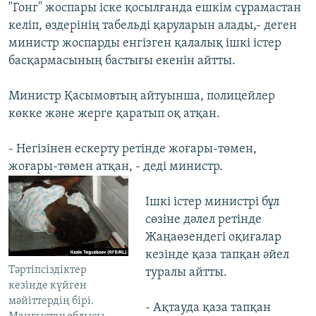
"Гонг" жоспары іске қосылғанда ешкім сұрамастан
келіп, өздерінің табельді қаруларын алады,- деген
министр жоспарды енгізген қалалық ішкі істер
басқармасының бастығы екенін айтты.
Министр Қасымовтың айтуынша, полицейлер
көкке және жерге қаратып оқ атқан.
- Негізінен ескерту ретінде жоғары-төмен,
жоғары-төмен атқан, - деді министр.
Ішкі істер министрі бұл
сөзіне дәлел ретінде
Жаңаөзендегі оқиғалар
кезінде қаза тапқан әйел
Тәртіпсіздіктер
туралы айтты.
кезінде күйген
мәйіттердің бірі.
- Ақтауда қаза тапқан