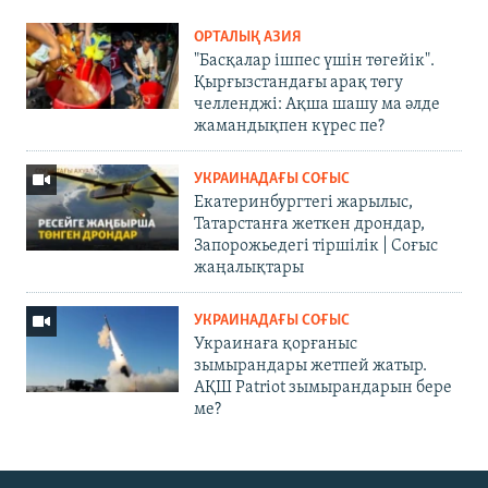
ОРТАЛЫҚ АЗИЯ
"Басқалар ішпес үшін төгейік".
Қырғызстандағы арақ төгу
челленджі: Ақша шашу ма әлде
жамандықпен күрес пе?
УКРАИНАДАҒЫ СОҒЫС
Екатеринбургтегі жарылыс,
Татарстанға жеткен дрондар,
Запорожьедегі тіршілік | Cоғыс
жаңалықтары
УКРАИНАДАҒЫ СОҒЫС
Украинаға қорғаныс
зымырандары жетпей жатыр.
АҚШ Patriot зымырандарын бере
ме?