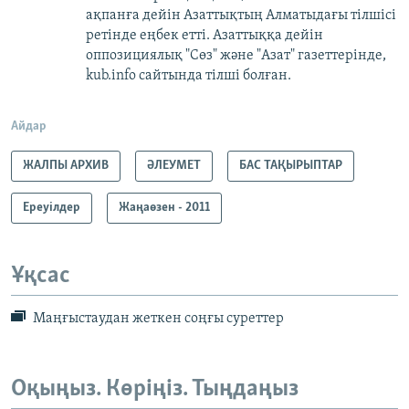
ақпанға дейін Азаттықтың Алматыдағы тілшісі
ретінде еңбек етті. Азаттыққа дейін
оппозициялық "Сөз" және "Азат" газеттерінде,
kub.info сайтында тілші болған.
Айдар
ЖАЛПЫ АРХИВ
ӘЛЕУМЕТ
БАС ТАҚЫРЫПТАР
Ереуілдер
Жаңаөзен - 2011
Ұқсас
Маңғыстаудан жеткен соңғы суреттер
Оқыңыз. Көріңіз. Тыңдаңыз