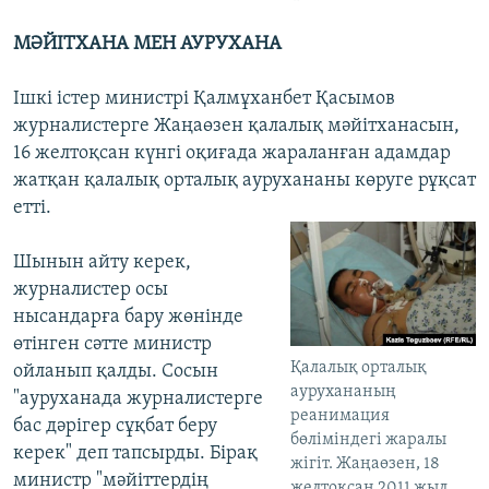
МӘЙІТХАНА МЕН АУРУХАНА
Ішкі істер министрі Қалмұханбет Қасымов
журналистерге Жаңаөзен қалалық мәйітханасын,
16 желтоқсан күнгі оқиғада жараланған адамдар
жатқан қалалық орталық аурухананы көруге рұқсат
етті.
Шынын айту керек,
журналистер осы
нысандарға бару жөнінде
өтінген сәтте министр
Қалалық орталық
ойланып қалды. Сосын
аурухананың
"ауруханада журналистерге
реанимация
бас дәрігер сұқбат беру
бөліміндегі жаралы
керек" деп тапсырды. Бірақ
жігіт. Жаңаөзен, 18
министр "мәйіттердің
желтоқсан 2011 жыл.