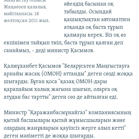
Маңғыстау облысы
әйелдің басынан оқ
Жаңаөзен қалалық
табылды. Осындай
мәйітханасы. 18
қашықтықтан автоматпен
желтоқсан 2011 жыл.
атқанда оқ баста тұрып
қалмауы керек. Біз оқ өз
екпінімен тайқып тиіп, баста тұрып қалған деп
санаймыз, - деді министр Қасымов.
Қалмұханбет Қасымов "Беларусьтен Маңғыстауға
арнайы жасақ (ОМОН) аттанды" деген сөзді жоққа
шығарды. Бұған қоса "қазақ ОМОН-дары
қарапайым халық жағына шығып, оларға оқ
атудан бас тартты" деген сөз де айтылған еді.
Министр "Қаражанбасмұнайгаз" компаниясының
қытай басшылары қытай жұмысшыларын және
олардың жанұяларын қауіпсіз жерге алып кетті"
деген мәліметті де жоққа шығарды.