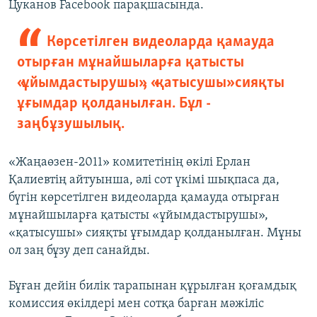
Цуканов Facebook парақшасында.
Көрсетілген видеоларда қамауда
отырған мұнайшыларға қатысты
«ұйымдастырушы», «қатысушы» сияқты
ұғымдар қолданылған. Бұл -
заңбұзушылық.
«Жаңаөзен-2011» комитетінің өкілі Ерлан
Қалиевтің айтуынша, әлі сот үкімі шықпаса да,
бүгін көрсетілген видеоларда қамауда отырған
мұнайшыларға қатысты «ұйымдастырушы»,
«қатысушы» сияқты ұғымдар қолданылған. Мұны
ол заң бұзу деп санайды.
Бұған дейін билік тарапынан құрылған қоғамдық
комиссия өкілдері мен сотқа барған мәжіліс