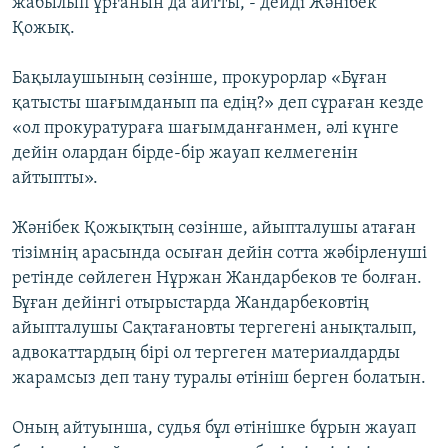
жабылып ұрғанын да айтты, - дейді Жәнібек
Қожық.
Бақылаушының сөзінше, прокурорлар «Бұған
қатысты шағымданып па едің?» деп сұраған кезде
«ол прокуратураға шағымданғанмен, әлі күнге
дейін олардан бірде-бір жауап келмегенін
айтыпты».
Жәнібек Қожықтың сөзінше, айыпталушы атаған
тізімнің арасында осыған дейін сотта жәбірленуші
ретінде сөйлеген Нұржан Жандарбеков те болған.
Бұған дейінгі отырыстарда Жандарбековтің
айыпталушы Сақтағановты тергегені анықталып,
адвокаттардың бірі ол тергеген материалдарды
жарамсыз деп тану туралы өтініш берген болатын.
Оның айтуынша, судья бұл өтінішке бұрын жауап