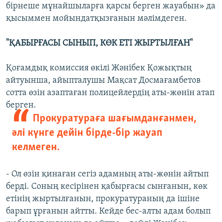
бірнеше мұнайшыларға қарсы берген жауабын» да
қысыммен мойындатқызғанын мәлімдеген.
"ҚАБЫРҒАСЫ СЫНЫП, КӨК ЕТІ ЖЫРТЫЛҒАН"
Қоғамдық комиссия өкілі Жәнібек Қожықтың
айтуынша, айыпталушы Мақсат Досмағамбетов
сотта өзін азаптаған полицейлердің аты-жөнін атап
берген.
Прокуратураға шағымданғанмен,
әлі күнге дейін бірде-бір жауап
келмеген.
- Ол өзін қинаған сегіз адамның аты-жөнін айтып
берді. Соның кесірінен қабырғасы сынғанын, көк
етінің жыртылғанын, прокуратураның да ішіне
барып ұрғанын айтты. Кейде бес-алты адам болып