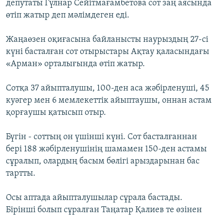
депутаты Гүлнар Сейітмағамбетова сот заң аясында
өтіп жатыр деп мәлімдеген еді.
Жаңаөзен оқиғасына байланысты наурыздың 27-сі
күні басталған сот отырыстары Ақтау қаласындағы
«Арман» орталығында өтіп жатыр.
Сотқа 37 айыпталушы, 100-ден аса жәбірленуші, 45
куәгер мен 6 мемлекеттік айыптаушы, оннан астам
қорғаушы қатысып отыр.
Бүгін - соттың он үшінші күні. Сот басталғаннан
бері 188 жәбірленушінің шамамен 150-ден астамы
сұралып, олардың басым бөлігі арыздарынан бас
тартты.
Осы аптада айыпталушылар сұрала бастады.
Бірінші болып сұралған Таңатар Қалиев те өзінен