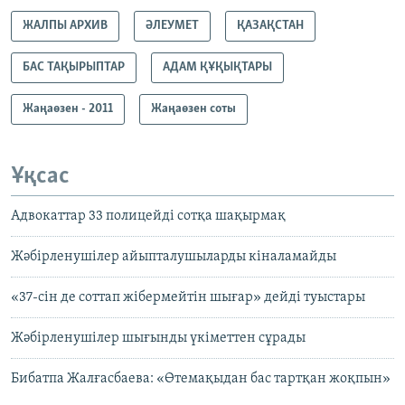
ЖАЛПЫ АРХИВ
ӘЛЕУМЕТ
ҚАЗАҚСТАН
БАС ТАҚЫРЫПТАР
АДАМ ҚҰҚЫҚТАРЫ
Жаңаөзен - 2011
Жаңаөзен соты
Ұқсас
Адвокаттар 33 полицейді сотқа шақырмақ
Жәбірленушілер айыпталушыларды кіналамайды
«37-сін де соттап жібермейтін шығар» дейді туыстары
Жәбірленушілер шығынды үкіметтен сұрады
Бибатпа Жалғасбаева: «Өтемақыдан бас тартқан жоқпын»