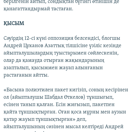
берілгенін айтып, сондықтан бүгінгі өтінішін де
қанағаттандырмай тастаған.
ҚЫСЫМ
Сәуірдің 12-сі күні оппозиция белсендісі, блогшы
Андрей Цуканов Азаттық тілшісіне үзіліс кезінде
айыпталушылардың туыстарымен сөйлескенін,
олар да қамауда отырған жақындарының
азапталып, қысыммен жауап алынғанын
растағанын айтты.
«Басына полиэтилен пакет кигізіп, соның кесірінен
ол (айыпталушы Шабдал Өткелов) тұншығып,
есінен танып қалған. Есін жиғызып, пакетпен
қайта тұншықтырған. Оған қоса мұрны мен аузын
қатар жауып тұншықтырған» деп,
айыпталушының сөзінен мысал келтіреді Андрей