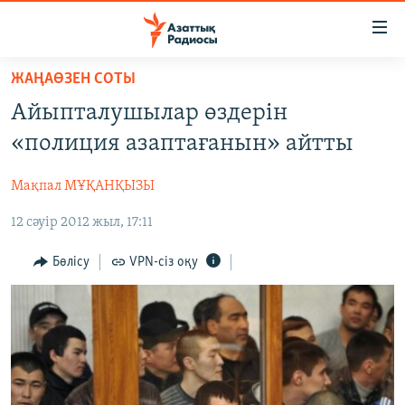
Accessibility
links
Skip
ЖАҢАӨЗЕН СОТЫ
to
ЖАҢАЛЫҚТАР
Айыпталушылар өздерін
main
САЯСАТ
content
«полиция азаптағанын» айтты
AZATTYQTV
Skip
to
Мақпал МҰҚАНҚЫЗЫ
ҚАҢТАР ОҚИҒАСЫ
main
12 сәуір 2012 жыл, 17:11
АДАМ ҚҰҚЫҚТАРЫ
Navigation
Skip
ӘЛЕУМЕТ
Бөлісу
VPN-сіз оқу
to
ӘЛЕМ
Search
АРНАЙЫ ЖОБАЛАР
Русский