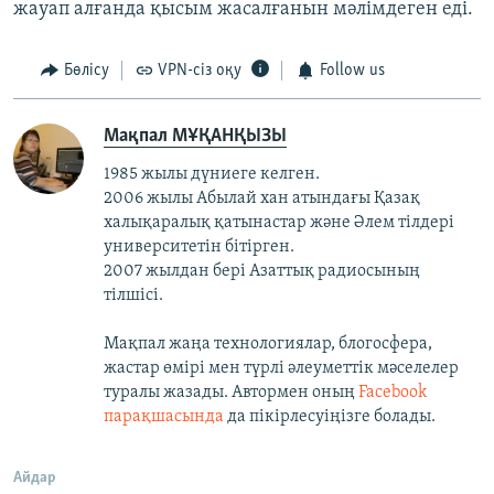
жауап алғанда қысым жасалғанын мәлімдеген еді.
Бөлісу
VPN-сіз оқу
Follow us
Мақпал МҰҚАНҚЫЗЫ
1985 жылы дүниеге келген.
2006 жылы Абылай хан атындағы Қазақ
халықаралық қатынастар және Әлем тілдері
университетін бітірген.
2007 жылдан бері Азаттық радиосының
тілшісі.
Мақпал жаңа технологиялар, блогосфера,
жастар өмірі мен түрлі әлеуметтік мәселелер
туралы жазады. Автормен оның
Facebook
парақшасында
да пікірлесуіңізге болады.
Айдар