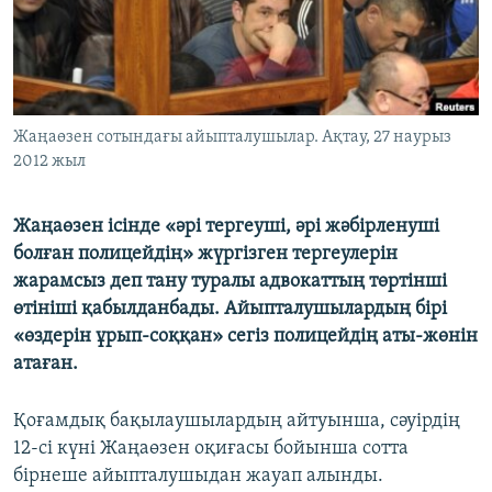
ЖАЗЫЛЫҢЫЗ
Басқа тілдерде
Жаңаөзен сотындағы айыпталушылар. Ақтау, 27 наурыз
2012 жыл
Жаңаөзен ісінде «әрі тергеуші, әрі жәбірленуші
болған полицейдің» жүргізген тергеулерін
жарамсыз деп тану туралы адвокаттың төртінші
өтініші қабылданбады. Айыпталушылардың бірі
«өздерін ұрып-соққан» сегіз полицейдің аты-жөнін
атаған.
Қоғамдық бақылаушылардың айтуынша, сәуірдің
12-сі күні Жаңаөзен оқиғасы бойынша сотта
бірнеше айыпталушыдан жауап алынды.