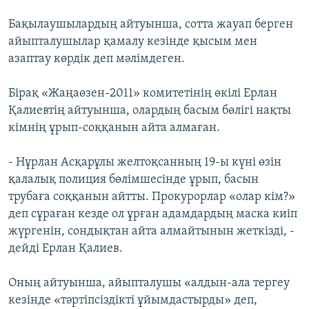
Бақылаушылардың айтуынша, сотта жауап берген
айыпталушылар қамалу кезінде қысым мен
азаптау көрдік деп мәлімдеген.
Бірақ «Жаңаөзен-2011» комитетінің өкілі Ерлан
Қалиевтің айтуынша, олардың басым бөлігі нақты
кімнің ұрып-соққанын айта алмаған.
- Нұрлан Асқарұлы желтоқсанның 19-ы күні өзін
қалалық полиция бөлімшесінде ұрып, басын
трубаға соққанын айтты. Прокурорлар «олар кім?»
деп сұраған кезде ол ұрған адамдардың маска киіп
жүргенін, сондықтан айта алмайтынын жеткізді, -
дейді Ерлан Қалиев.
Оның айтуынша, айыпталушы «алдын-ала тергеу
кезінде «тәртіпсіздікті ұйымдастырды» деп,