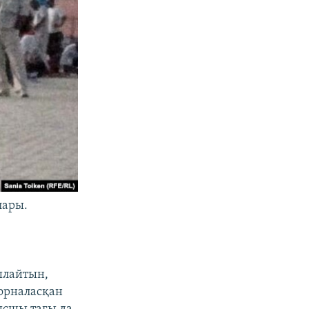
лары.
ылайтын,
 орналасқан