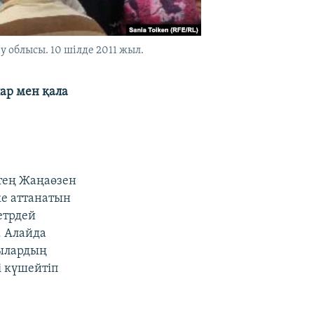
 облысы. 10 шілде 2011 жыл.
ар мен қала
тең Жаңаөзен
е аттанатын
етрдей
. Алайда
шылардың
і күшейтіп