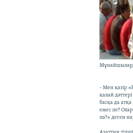
Мұнайшыларды
- Мен қазір 
қалай дәттері
басқа да атқа
емес пе? Ола
па?» деген н
Азаттық тілш