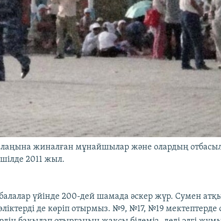
" алаңына жиналған мұнайшылар және олардың отбасы
 шілде 2011 жыл.
балалар үйінде 200-дей шамада әскер жүр. Сумен атқ
өліктерді де көріп отырмыз. №9, №17, №19 мектептерде