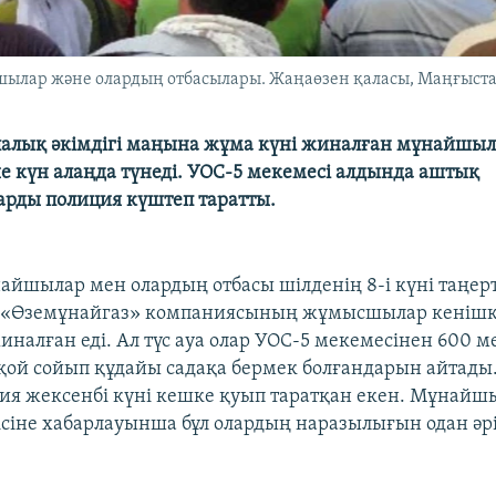
шылар және олардың отбасылары. Жаңаөзен қаласы, Маңғыстау
алық әкімдігі маңына жұма күні жиналған мұнайшыл
е күн алаңда түнеді. УОС-5 мекемесі алдында аштық
рды полиция күштеп таратты.
йшылар мен олардың отбасы шілденің 8-і күні таңер
 «Өземұнайгаз» компаниясының жұмысшылар кенішк
иналған еді. Ал түс ауа олар УОС-5 мекемесінен 600 м
ой сойып құдайы садақа бермек болғандарын айтады
ия жексенбі күні кешке қуып таратқан екен. Мұнай
ісіне хабарлауынша бұл олардың наразылығын одан әр