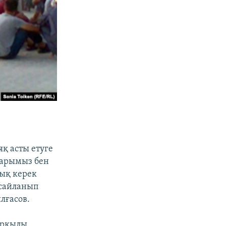
қ асты етуге
ттарымыз бен
лық керек
 сайланып
лғасов.
 арқылы