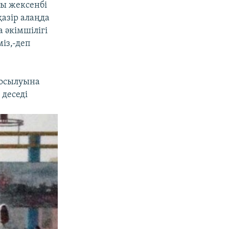
ды жексенбі
қазір алаңда
 әкімшілігі
із,-деп
қосылуына
деседі