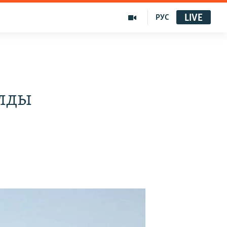
LIVE
РУС
лды