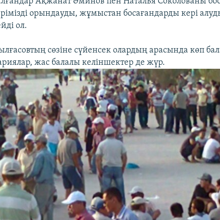
алғандар Ақжанат Әминов пен Наталья Соколованы бос
ерімізді орындауды, жұмыстан босағандарды кері алуды
йді ол.
лғасовтың сөзіне сүйенсек олардың арасында көп ба
ариялар, жас балалы келіншектер де жүр.