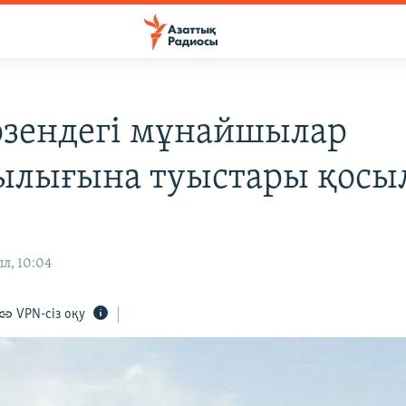
зендегі мұнайшылар
ылығына туыстары қосы
ыл, 10:04
VPN-сіз оқу