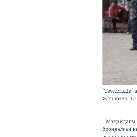
"Тәуелсіздік
Жаңаөзен. 10
- Маңайдағы 
брондалған к