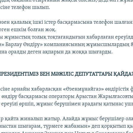
рдің бақылап отырғанын жақсы білеміз,-деді әлгі жұм
ісіне телефон шалып.
зен қалалық ішкі істер басқармасына телефон шалға
рген ешкім болған жоқ.
 жұмыстың толық тоқтағандығын хабарлаған ереуілд
з» Барлау Өндіру» компаниясының жұмысшылардың 
на оралды деген ақпарын да жоққа шығарды.
ПРЕЗИДЕНТІМІЗ БЕН МӘЖІЛІС ДЕПУТАТТАРЫ ҚАЙДА?
ісіне арнайы хабарласқан «Өзенмұнайгаз» өндірістік
 өндіру басқармасы операторы Арыстан Жарылғасовт
реуілі өршіп, жұмыс берушімен арадағы қатынас уш
р қайта жиналып жатыр. Алайда жұмыс берушілер ол
мыстан шығарам, түрмеге жабамын» деп қорқытып қы