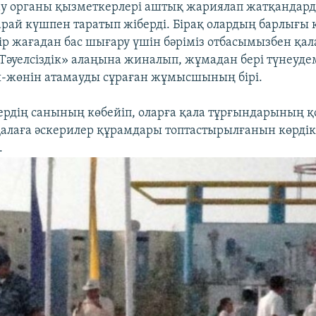
ау органы қызметкерлері аштық жариялап жатқандар
арай күшпен таратып жіберді. Бірақ олардың барлығы 
Бір жағадан бас шығару үшін бәріміз отбасымызбен қала
әуелсіздік» алаңына жиналып, жұмадан бері түнеудем
ы-жөнін атамауды сұраған жұмысшының бірі.
ердің санының көбейіп, оларға қала тұрғындарының 
алаға әскерилер құрамдары топтастырылғанын көрдік 
.