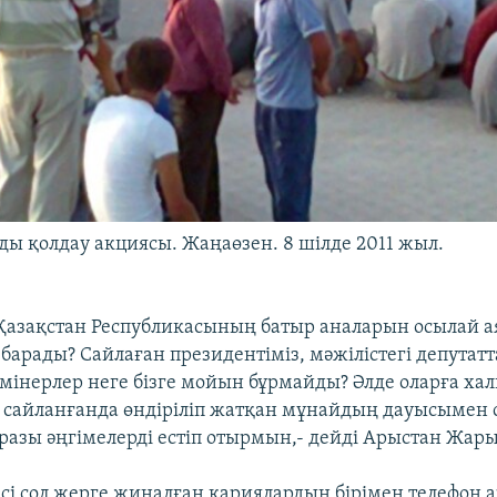
 қолдау акциясы. Жаңаөзен. 8 шілде 2011 жыл.
«Қазақстан Республикасының батыр аналарын осылай ая
 барады? Сайлаған президентіміз, мәжілістегі депута
 мінерлер неге бізге мойын бұрмайды? Әлде оларға ха
р сайланғанда өндіріліп жатқан мұнайдың дауысымен
аразы әңгімелерді естіп отырмын,- дейді Арыстан Жары
ісі сол жерге жиналған қариялардың бірімен телефон