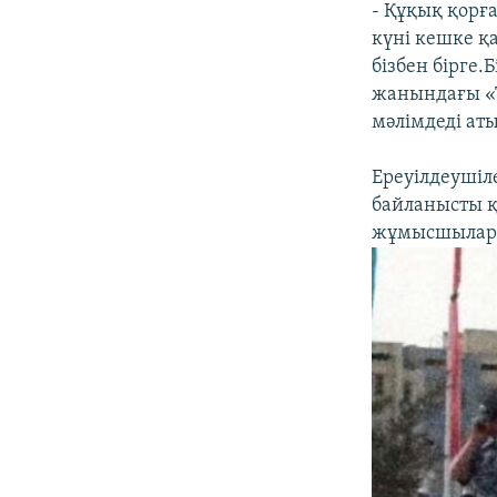
- Құқық қорғ
күні кешке қ
бізбен бірге.
жанындағы «Т
мәлімдеді ат
Ереуілдеушіл
байланысты қ
жұмысшылар