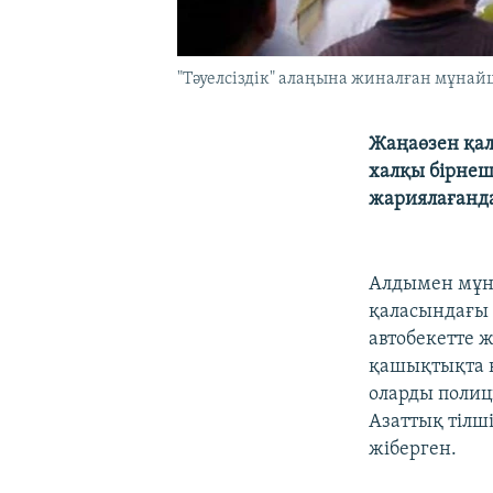
"Тәуелсіздік" алаңына жиналған мұнай
Жаңаөзен қал
халқы бірнеш
жариялағанда
Алдымен мұна
қаласындағы
автобекетте ж
қашықтықта қ
оларды полиц
Азаттық тілш
жіберген.