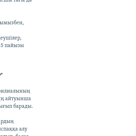
ысшы тағы да
нымызбен,
еушілер,
85 пайызы
"
 филиалының
ың айтуынша
ығып барады.
ардың
спаққа алу