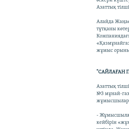
әскери күште
Азаттық тілш
Алайда Жаңаө
тұтқаны көте
Компаниядағы
«Қазмұнайга
жұмыс орыны
"САЙЛАҒАН 
Азаттық тілш
№3 мұнай-газ
жұмысшылар е
- Жұмысшыла
кейбірін «жұ