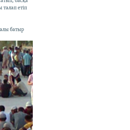
атып, басқа
 талап етіп
лалы батыр