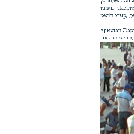
үстінде. Жин
талап- тілект
келіп отыр,-де
Арыстан Жары
аналар мен қ