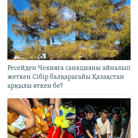
Ресейден Чехияға санкцияны айналып
жеткен Сібір балқарағайы Қазақстан
арқылы өткен бе?