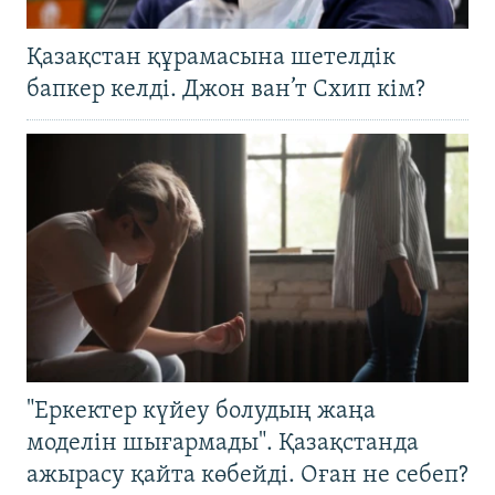
Қазақстан құрамасына шетелдік
бапкер келді. Джон ван’т Схип кім?
"Еркектер күйеу болудың жаңа
моделін шығармады". Қазақстанда
ажырасу қайта көбейді. Оған не себеп?