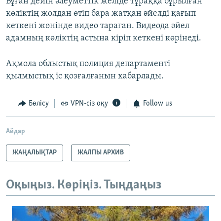
Бұған дейін әлеуметтік желіде тұраққа бұрылған
көліктің жолдан өтіп бара жатқан әйелді қағып
кеткені жөнінде видео тараған. Видеода әйел
адамның көліктің астына кіріп кеткені көрінеді.
Ақмола облыстық полиция департаменті
қылмыстық іс қозғалғанын хабарлады.
Бөлісу
VPN-сіз оқу
Follow us
Айдар
ЖАҢАЛЫҚТАР
ЖАЛПЫ АРХИВ
Оқыңыз. Көріңіз. Тыңдаңыз