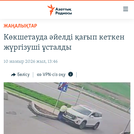
Accessibility
links
Skip
ЖАҢАЛЫҚТАР
to
ЖАҢАЛЫҚТАР
Көкшетауда әйелді қағып кеткен
main
САЯСАТ
content
жүргізуші ұсталды
AZATTYQTV
Skip
to
10 мамыр 2026 жыл, 13:46
ҚАҢТАР ОҚИҒАСЫ
main
АДАМ ҚҰҚЫҚТАРЫ
Бөлісу
VPN-сіз оқу
Navigation
Skip
ӘЛЕУМЕТ
to
ӘЛЕМ
Search
АРНАЙЫ ЖОБАЛАР
Русский