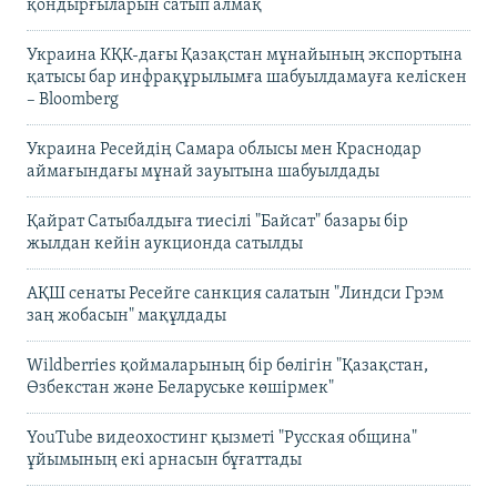
қондырғыларын сатып алмақ
Украина КҚК-дағы Қазақстан мұнайының экспортына
қатысы бар инфрақұрылымға шабуылдамауға келіскен
– Bloomberg
Украина Ресейдің Самара облысы мен Краснодар
аймағындағы мұнай зауытына шабуылдады
Қайрат Сатыбалдыға тиесілі "Байсат" базары бір
жылдан кейін аукционда сатылды
АҚШ сенаты Ресейге санкция салатын "Линдси Грэм
заң жобасын" мақұлдады
Wildberries қоймаларының бір бөлігін "Қазақстан,
Өзбекстан және Беларуське көшірмек"
YouTube видеохостинг қызметі "Русская община"
ұйымының екі арнасын бұғаттады