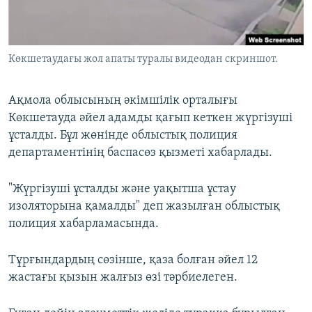
ЖАЗЫЛЫҢЫЗ
Көкшетаудағы жол апаты туралы видеодан скриншот.
Басқа тілдерде
Ақмола облысының әкімшілік орталығы
Көкшетауда әйел адамды қағып кеткен жүргізуші
ұсталды. Бұл жөнінде облыстық полиция
департаментінің баспасөз қызметі хабарлады.
"Жүргізуші ұсталды және уақытша ұстау
изоляторына қамалды" деп жазылған облыстық
полиция хабарламасында.
Тұрғындардың сөзінше, қаза болған әйел 12
жастағы қызын жалғыз өзі тәрбиелеген.