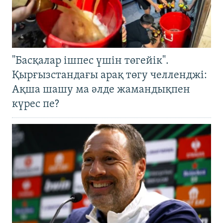
"Басқалар ішпес үшін төгейік".
Қырғызстандағы арақ төгу челленджі:
Ақша шашу ма әлде жамандықпен
күрес пе?