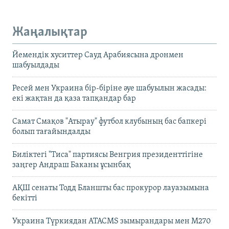
Жаңалықтар
Йемендік хуситтер Сауд Арабиясына дронмен
шабуылдады
Ресей мен Украина бір-біріне әуе шабуылын жасады:
екі жақтан да қаза тапқандар бар
Самат Смақов "Атырау" футбол клубының бас бапкері
болып тағайындалды
Биліктегі "Тиса" партиясы Венгрия президенттігіне
заңгер Андраш Баканы ұсынбақ
АҚШ сенаты Тодд Бланшты бас прокурор лауазымына
бекітті
Украина Түркиядан ATACMS зымырандары мен M270