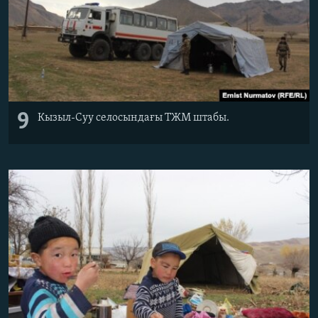
9
Кызыл-Суу селосындағы ТЖМ штабы.