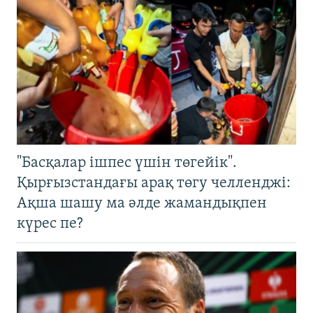
"Басқалар ішпес үшін төгейік".
Қырғызстандағы арақ төгу челленджі:
Ақша шашу ма әлде жамандықпен
күрес пе?