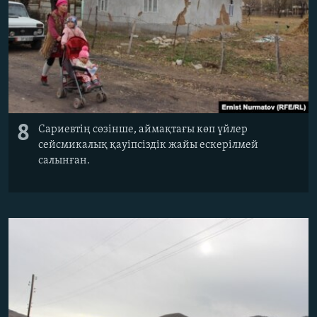
8
Сариевтің сөзінше, аймақтағы көп үйлер
сейсмикалық қауіпсіздік жайы ескерілмей
салынған.