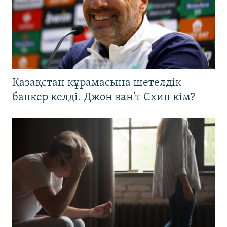
Қазақстан құрамасына шетелдік
бапкер келді. Джон ван’т Схип кім?