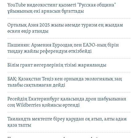
YouTube видеохостинг қызметі "Русская община"
ұйымының екі арнасын бұғаттады
Орталық Азия 2025 жылы әлемде туризм ең жылдам
өскен өңір атанды
Пашинян: Армения Еуроодақ пен ЕАЭО-ның бірін
таңдау жайлы референдум өткізбейді
Білім грант иегерлерінің тізімі жарияланды
БАҚ: Қазақстан Теңіз кен орнында экологиялық заң
талабы сақталмаған дейді
Ресейдің Екатеринбург қаласында дрон шабуылынан
соң Wildberries қоймасы өртенді
Таиландта мектепте біреу қарудан оқ атып, алты адам
қаза тапты