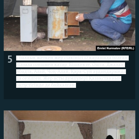
5
7 балдық жеткен жер сілкінісі 17 қарашада болған.
Зілзала сонымен қатар Бішкекте, Ошта, Джалал-
Абадта, Алай, Чоң-Алай, Қара-Суй аудандарында
да сезілген. Жер асты дүмпулері Қазақстанның
оңтүстігінде де байқалған.