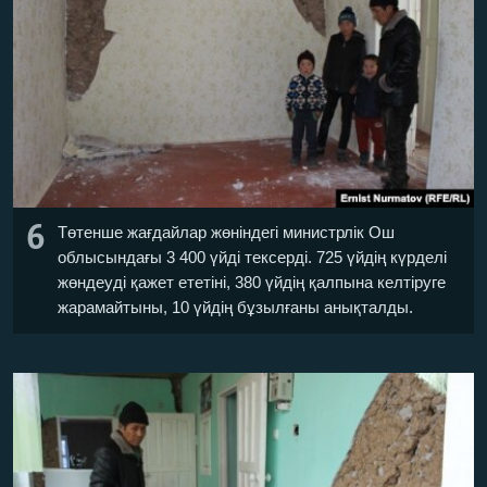
6
Төтенше жағдайлар жөніндегі министрлік Ош
облысындағы 3 400 үйді тексерді. 725 үйдің күрделі
жөндеуді қажет ететіні, 380 үйдің қалпына келтіруге
жарамайтыны, 10 үйдің бұзылғаны анықталды.