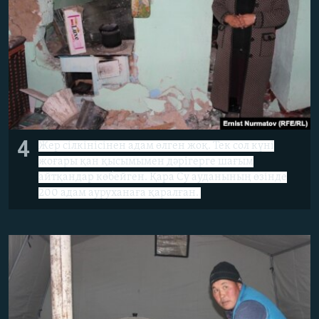
4
Жер сілкінісінен адам өлген жоқ. Тек сол күні
жоғары қан қысымымен дәрігерге шағым
айтқандар көбейген. Қара Су ауданының өзінде
200 адам ауруханаға қаралған.