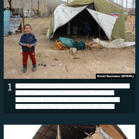
ЖАЗЫЛЫҢЫЗ
Басқа тілдерде
1
Төтенше жағдайлар жөніндегі министрлік Қара Су
және Алай аудандарына қосымша 90 шатыр
бөлінетінін мәлімдеді. Алайда шатырда тұруға
мәжбүр адамдар түннің суықтығын айтады.