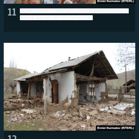
11
Зардап шеккен үйлердің саны анықталғанымен,
жалпы шығын әлі есептелмеген.