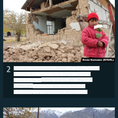
2
Қырғызстан премьер-министрі Темір Сариев
жуырда жер сілкінісінен зардап шеккен
үйлері апатты деп танылған
аудандардағы
адамдарға
уақытша тұру үшін арнайы
контейнерлер берілетінін хабарлады.