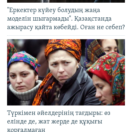
"Еркектер күйеу болудың жаңа
моделін шығармады". Қазақстанда
ажырасу қайта көбейді. Оған не себеп?
Түркімен әйелдерінің тағдыры: өз
елінде де, жат жерде де құқығы
қорғалмаған