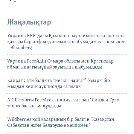
Жаңалықтар
Украина КҚК-дағы Қазақстан мұнайының экспортына
қатысы бар инфрақұрылымға шабуылдамауға келіскен
– Bloomberg
Украина Ресейдің Самара облысы мен Краснодар
аймағындағы мұнай зауытына шабуылдады
Қайрат Сатыбалдыға тиесілі "Байсат" базары бір
жылдан кейін аукционда сатылды
АҚШ сенаты Ресейге санкция салатын "Линдси Грэм
заң жобасын" мақұлдады
Wildberries қоймаларының бір бөлігін "Қазақстан,
Өзбекстан және Беларуське көшірмек"