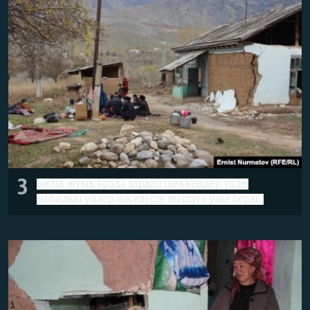
3
Билік жуық арада зардап шеккендер үшін
мобильді үйлер мәселесін шешуге уәде берді.