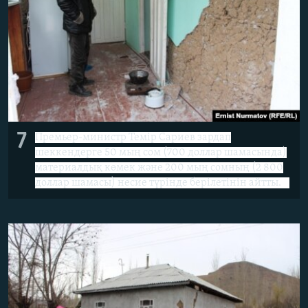
7
Премьер-министр Темір Сариев зардап
шеккендерге 50 мың сом (700 доллар шамасында)
материалдық көмек және 200 мың сомның (2 800
доллар шамасы) несие түрінде берілетінін айтты.