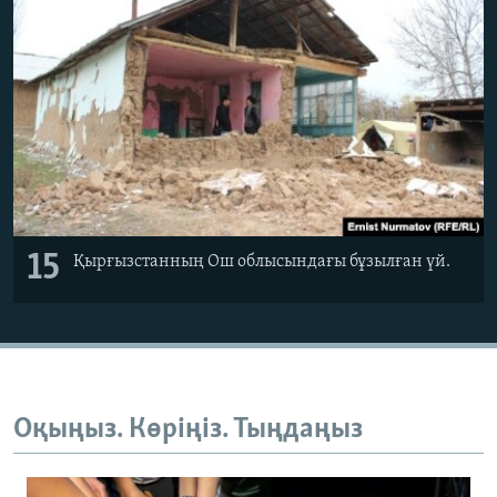
15
Қырғызстанның Ош облысындағы бұзылған үй.
Оқыңыз. Көріңіз. Тыңдаңыз