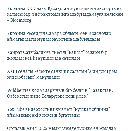
Украина КҚК-дағы Қазақстан мұнайының экспортына
қатысы бар инфрақұрылымға шабуылдамауға келіскен
– Bloomberg
Украина Ресейдің Самара облысы мен Краснодар
аймағындағы мұнай зауытына шабуылдады
Қайрат Сатыбалдыға тиесілі "Байсат" базары бір
жылдан кейін аукционда сатылды
АҚШ сенаты Ресейге санкция салатын "Линдси Грэм
заң жобасын" мақұлдады
Wildberries қоймаларының бір бөлігін "Қазақстан,
Өзбекстан және Беларуське көшірмек"
YouTube видеохостинг қызметі "Русская община"
ұйымының екі арнасын бұғаттады
Орталық Азия 2025 жылы әлемде туризм ең жылдам