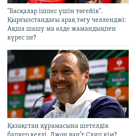
"Басқалар ішпес үшін төгейік".
Қырғызстандағы арақ төгу челленджі:
Ақша шашу ма әлде жамандықпен
күрес пе?
Қазақстан құрамасына шетелдік
бапкер келді. Джон ван’т Схип кім?