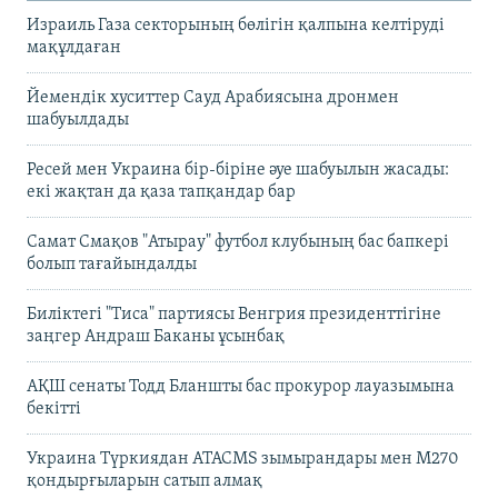
Израиль Газа секторының бөлігін қалпына келтіруді
мақұлдаған
Йемендік хуситтер Сауд Арабиясына дронмен
шабуылдады
Ресей мен Украина бір-біріне әуе шабуылын жасады:
екі жақтан да қаза тапқандар бар
Самат Смақов "Атырау" футбол клубының бас бапкері
болып тағайындалды
Биліктегі "Тиса" партиясы Венгрия президенттігіне
заңгер Андраш Баканы ұсынбақ
АҚШ сенаты Тодд Бланшты бас прокурор лауазымына
бекітті
Украина Түркиядан ATACMS зымырандары мен M270
қондырғыларын сатып алмақ