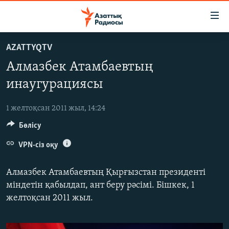
Accessibility
links
Skip
AZATTYQTV
to
ЖАҢАЛЫҚТАР
Алмазбек Атамбаевтың
main
САЯСАТ
content
инаугурациясы
AZATTYQTV
Skip
to
1 желтоқсан 2011 жыл, 14:24
ҚАҢТАР ОҚИҒАСЫ
main
Бөлісу
АДАМ ҚҰҚЫҚТАРЫ
Navigation
Skip
VPN-сіз оқу
ӘЛЕУМЕТ
to
ӘЛЕМ
Search
Алмазбек Атамбаевтың Қырғызстан президенті
АРНАЙЫ ЖОБАЛАР
міндетін қабылдап, ант беру рәсімі. Бішкек, 1
желтоқсан 2011 жыл.
Русский