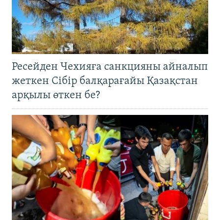
Ресейден Чехияға санкцияны айналып
жеткен Сібір балқарағайы Қазақстан
арқылы өткен бе?