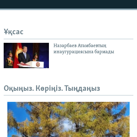
Ұқсас
Назарбаев Атамбаевтың
инаугурациясына бармады
Оқыңыз. Көріңіз. Тыңдаңыз