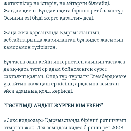
жетекшілер не істерін, не айтарын білмейді.
Жағдай қиын. Бұндай оқиға бірінші рет болып тұр.
Осының өзі бізді жерге қаратты» деді.
Жаңа жыл қарсаңында Қырғызстанның
вебсайттарында жарияланған бұл видео жасырын
камерамен түсірілген.
Бұл таспа одан кейін интернеттен алынып тасталса
да ақ-қара түсті ер адам бейнеленген сурет
сақталып қалған. Онда түр-тұрпаты Егембердиевке
ұқсайтын жалаңаш ер кісінің арқасына асылған
әйел адамның қолы көрінеді.
"ТӨСЕГІМДІ АҢДЫП ЖҮРГЕН КІМ ЕКЕН?"
«Секс видеолар» Қырғызстанда бірінші рет шығып
отырған жоқ. Дәл осындай видео бірінші рет 2008