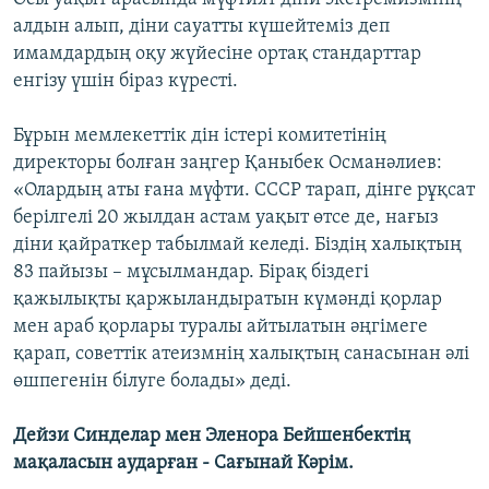
алдын алып, діни сауатты күшейтеміз деп
имамдардың оқу жүйесіне ортақ стандарттар
енгізу үшін біраз күресті.
Бұрын мемлекеттік дін істері комитетінің
директоры болған заңгер Қаныбек Османәлиев:
«Олардың аты ғана мүфти. СССР тарап, дінге рұқсат
берілгелі 20 жылдан астам уақыт өтсе де, нағыз
діни қайраткер табылмай келеді. Біздің халықтың
83 пайызы – мұсылмандар. Бірақ біздегі
қажылықты қаржыландыратын күмәнді қорлар
мен араб қорлары туралы айтылатын әңгімеге
қарап, советтік атеизмнің халықтың санасынан әлі
өшпегенін білуге болады» деді.
Дейзи Синделар мен Эленора Бейшенбектің
мақаласын аударған - Сағынай Кәрім.