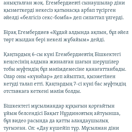
анықталған жоқ. Егембердиевті сынаушылар діни
қызметкерді некесіз қатынасқа арбап түсірген
әйелді «белгісіз секс-бомба» деп сипаттап үлгерді.
Бірақ Егембердиев «Құдай алдында ақпын, бұл әйел
төрт жылдан бері некелі жұбайым» дейді.
Қаңтардың 6-сы күні Егембердиевтің Бішкектегі
кеңсесінің алдына жиналған шағын шерушілер
тобы мүфтидің бұл мәлімдемесіне қанағаттанбады.
Олар оны «күнәһар» деп айыптап, қызметінен
кетуді талап етті. Қаңтардың 7-сі күні бас мүфтидің
отставкаға кеткені мәлім болды.
Бішкектегі мұсылмандар құқығын қорғайтын
ұйым белсендісі Бақыт Нұрдиновтың айтуынша,
бұл видео расында да қатты алаңдаушылық
туғызған. Ол: «Дау күшейіп тұр. Мұсылман діни