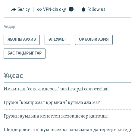
Бөлісу
VPN-сіз оқу
Follow us
Айдар
ЖАЛПЫ АРХИВ
ӘЛЕУМЕТ
ОРТАЛЫҚ АЗИЯ
БАС ТАҚЫРЫПТАР
Ұқсас
Имамның "секс-видеосы" тәжіктерді селт еткізді
Грузия "компромат қорынан" құтыла ала ма?
Грузин ауылына кенеттен жезөкшелер қаптады
Шендеровичтің шуы төсек қатынасынан да тереңге кетеді