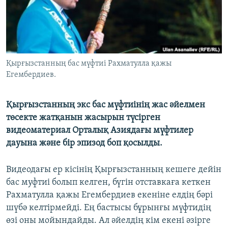
ЖАЗЫЛЫҢЫЗ
Басқа тілдерде
Қырғызстанның бас мүфтиі Рахматулла қажы
Егембердиев.
Қырғызстанның экс бас мүфтиінің жас әйелмен
төсекте жатқанын жасырын түсірген
видеоматериал Орталық Азиядағы мүфтилер
дауына және бір эпизод боп қосылды.
Видеодағы ер кісінің Қырғызстанның кешеге дейін
бас муфтиі болып келген, бүгін отставкаға кеткен
Рахматулла қажы Егембердиев екеніне елдің бәрі
шүбә келтірмейді. Ең бастысы бұрынғы мүфтидің
өзі оны мойындайды. Ал әйелдің кім екені әзірге