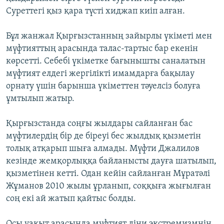
Суреттегі қыз қара түсті хиджап киіп алған.
Бұл жанжал Қырғызстанның зайырлы үкіметі мен
мүфтияттың арасында талас-тартыс бар екенін
көрсетті. Себебі үкіметке бағынышты саналатын
мүфтият елдегі жергілікті имамдарға бақылау
орнату үшін барынша үкіметтен тәуелсіз болуға
ұмтылып жатыр.
Қырғызстанда соңғы жылдары сайланған бас
мүфтилердің бір де біреуі бес жылдық қызметін
толық атқарып шыға алмады. Мүфти Джалилов
кезінде жемқорлыққа байланысты дауға шатылып,
қызметінен кетті. Одан кейін сайланған Мұратәлі
Жұманов 2010 жылы ұрланып, соққыға жығылған
соң екі ай жатып қайтыс болды.
Осы уақыт арасында мүфтият діни экстремизмнің