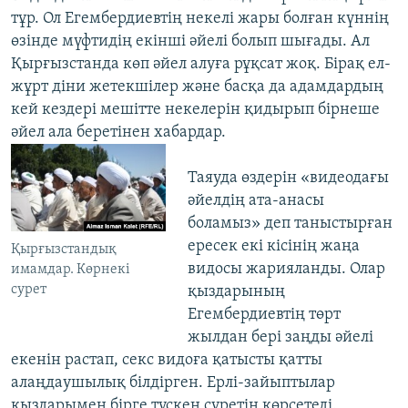
тұр. Ол Егембердиевтің некелі жары болған күннің
өзінде мүфтидің екінші әйелі болып шығады. Ал
Қырғызстанда көп әйел алуға рұқсат жоқ. Бірақ ел-
жұрт діни жетекшілер және басқа да адамдардың
кей кездері мешітте некелерін қидырып бірнеше
әйел ала беретінен хабардар.
Таяуда өздерін «видеодағы
әйелдің ата-анасы
боламыз» деп таныстырған
ересек екі кісінің жаңа
Қырғызстандық
видосы жарияланды. Олар
имамдар. Көрнекі
сурет
қыздарының
Егембердиевтің төрт
жылдан бері заңды әйелі
екенін растап, секс видоға қатысты қатты
алаңдаушылық білдірген. Ерлі-зайыптылар
қыздарымен бірге түскен суретін көрсетеді.