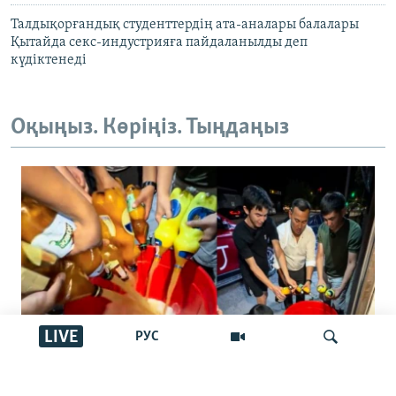
Талдықорғандық студенттердің ата-аналары балалары
Қытайда секс-индустрияға пайдаланылды деп
күдіктенеді
Оқыңыз. Көріңіз. Тыңдаңыз
LIVE
РУС
"Басқалар ішпес үшін төгейік".