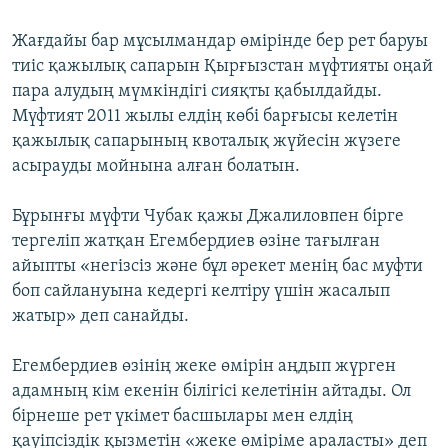
Жағдайы бар мұсылмандар өмірінде бер рет баруы
тиіс қажылық сапарын Қырғызстан мүфтияты оңай
пара алудың мүмкіндігі сияқты қабылдайды.
Мүфтият 2011 жылы елдің көбі барғысы келетін
қажылық сапарының квоталық жүйесін жүзеге
асырауды мойнына алған болатын.
Бұрынғы мүфти Чубак қажы Джалиловпен бірге
тергеліп жатқан Егембердиев өзіне тағылған
айыпты «негізсіз және бұл әрекет менің бас муфти
боп сайлануына кедергі келтіру үшін жасалып
жатыр» деп санайды.
Егембердиев өзінің жеке өмірін аңдып жүрген
адамның кім екенін білігісі келетінін айтады. Ол
бірнеше рет үкімет басшылары мен елдің
қауіпсіздік қызметін «жеке өміріме араласты» деп