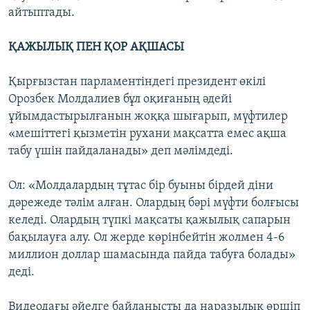
айтыптады.
ҚАЖЫЛЫҚ ПЕН ҚОР АҚШАСЫ
Қырғызстан парламентіндегі президент өкілі
Орозбек Молдалиев бұл оқиғаның әдейі
ұйымдастырылғанын жоққа шығарып, мүфтилер
«мешіттегі қызметін рухани мақсатта емес ақша
табу үшін пайдаланады» деп мәлімдеді.
Ол: «Молдалардың тұтас бір буыны бірдей діни
дәрежеде тәлім алған. Олардың бәрі мүфти болғысы
келеді. Олардың түпкі мақсаты қажылық сапарын
бақылауға алу. Ол жерде көрінбейтін жолмен 4-6
миллион доллар шамасында пайда табуға болады»
деді.
Видеодағы әйелге байланысты да наразылық өршіп