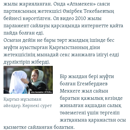
жылы жарияланған. Онда «Атамекен» саяси
партиясының жетекшісі Өмірбек Текебаевтың
бейнесі көрсетілген. Ол видео 2010 жылы
парламент сайлауы қарсаңында интернетте қайта
пайда болған еді.
Осыған дейін не бары төрт жылдың ішінде бес
мүфти ауыстырған Қырғызстанның діни
жетекшісінің мынадай секс жанжалға ілігуі елді
дүрліктіріп жіберді.
Бір жылдан бері мүфти
болған Егембердиев
Меккеге жыл сайын
баратын қажылық кезінде
Қырғыз мұсылман
жиналған ақшадан салық
әйелдер. Көрнекі сурет
төлемегені үшін тергеліп
жатқанына қарамастан осы
қызметке сайланған болатын.