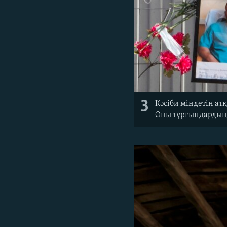
3
Кәсіби міндетін ат
Оны тұрғындардың 