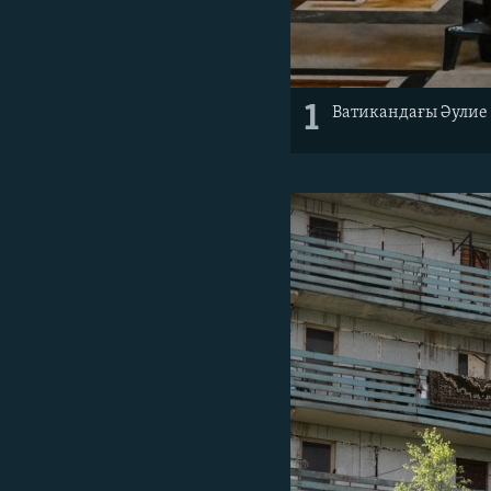
1
Ватикандағы Әулие