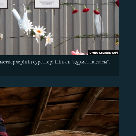
еткерлерінің суреттері ілінген "құрмет тақтасы".