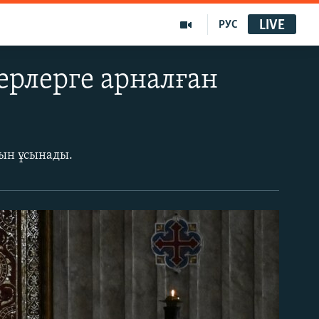
LIVE
РУС
ерлерге арналған
сын ұсынады.