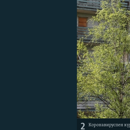
2
Коронавируспен күр