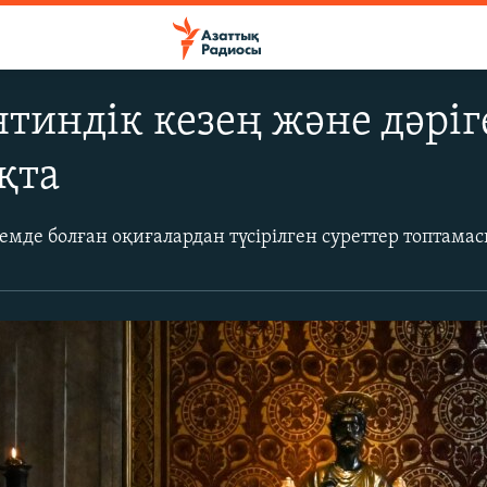
тиндік кезең және дәріг
қта
лемде болған оқиғалардан түсірілген суреттер топтама