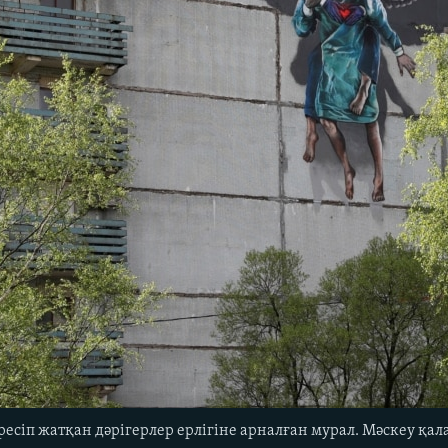
есіп жатқан дәрігерлер ерлігіне арналған мурал. Мәскеу қа