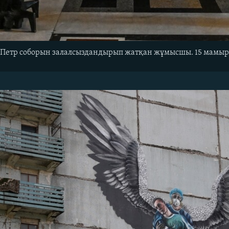
 Петр соборын залалсыздандырып жатқан жұмысшы. 15 мамыр